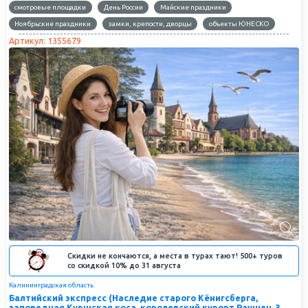
смотровые площадки
День России
Майские праздники
Ноябрьские праздники
замки, крепости, дворцы
объекты ЮНЕСКО
Артикул: 1355679
Скидки не кончаются, а места в турах тают! 500+ туров
со скидкой 10% до 31 августа
Калининградская область
Балтийский экспресс (Наследие старого Кёнигсберга,
заповедная Куршская коса, королевский курорт Раушен, 3