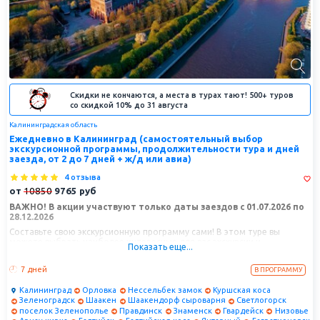
Скидки не кончаются, а места в турах тают! 500+ туров
со скидкой 10% до 31 августа
Калининградская область
Ежедневно в Калининград (самостоятельный выбор
экскурсионной программы, продолжительности тура и дней
заезда, от 2 до 7 дней + ж/д или авиа)
4 отзыва
от
10850
9765
руб
ВАЖНО! В акции участвуют только даты заездов с 01.07.2026 по
28.12.2026
Составьте свою экскурсионную программу сами! В этом туре вы
можете выбрать наиболее интересные для вас экскурсии и
Показать еще...
отправиться в Калининград в удобную для вас дату.
7 дней
В ПРОГРАММУ
Калининград
Орловка
Нессельбек замок
Куршская коса
Зеленоградск
Шаакен
Шаакендорф сыроварня
Светлогорск
поселок Зеленополье
Правдинск
Знаменск
Гвардейск
Низовье