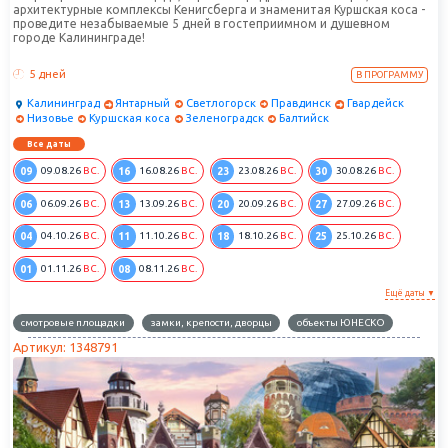
архитектурные комплексы Кенигсберга и знаменитая Куршская коса -
проведите незабываемые 5 дней в гостеприимном и душевном
городе Калининграде!
5 дней
В ПРОГРАММУ
Калининград
Янтарный
Светлогорск
Правдинск
Гвардейск
Низовье
Куршская коса
Зеленоградск
Балтийск
Все даты
09
16
23
30
09.08.26
ВС.
16.08.26
ВС.
23.08.26
ВС.
30.08.26
ВС.
06
13
20
27
06.09.26
ВС.
13.09.26
ВС.
20.09.26
ВС.
27.09.26
ВС.
04
11
18
25
04.10.26
ВС.
11.10.26
ВС.
18.10.26
ВС.
25.10.26
ВС.
01
08
01.11.26
ВС.
08.11.26
ВС.
Ещё даты ▼
смотровые площадки
замки, крепости, дворцы
объекты ЮНЕСКО
Артикул: 1348791