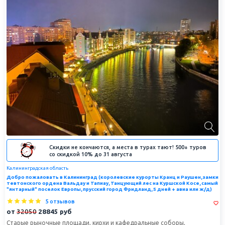
Скидки не кончаются, а места в турах тают! 500+ туров
со скидкой 10% до 31 августа
Калининградская область
Добро пожаловать в Калининград (королевские курорты Кранц и Раушен, замки
тевтонского ордена Вальдау и Тапиау, Танцующий лес на Куршской Косе, самый
"янтарный" поселок Европы, прусский город Фридланд, 5 дней + авиа или ж/д)
5 отзывов
от
32050
28845
руб
Старые рыночные площади, кирхи и кафедральные соборы,