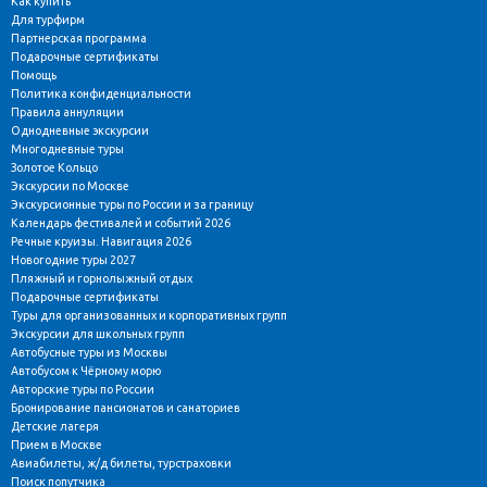
Как купить
Для турфирм
Партнерская программа
Подарочные сертификаты
Помощь
Политика конфиденциальности
Правила аннуляции
Однодневные экскурсии
Многодневные туры
Золотое Кольцо
Экскурсии по Москве
Экскурсионные туры по России и за границу
Календарь фестивалей и событий 2026
Речные круизы. Навигация 2026
Новогодние туры 2027
Пляжный и горнолыжный отдых
Подарочные сертификаты
Туры для организованных и корпоративных групп
Экскурсии для школьных групп
Автобусные туры из Москвы
Автобусом к Чёрному морю
Авторские туры по России
Бронирование пансионатов и санаториев
Детские лагеря
Прием в Москве
Авиабилеты, ж/д билеты, турстраховки
Поиск попутчика