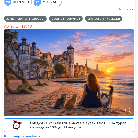
20
21
20.08.26
ЧТ.
21.08.26
ПТ.
Ещё даты ▼
замки, крепости, дворцы
с водной прогулкой
смотровые площадки
Артикул: 17919
Скидки не кончаются, а места в турах тают! 500+ туров
со скидкой 10% до 31 августа
Калининградская область