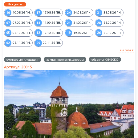
Все даты
10
17
24
31
10.08.26
ПН.
17.08.26
ПН.
24.08.26
ПН.
31.08.26
ПН.
07
14
21
28
07.09.26
ПН.
14.09.26
ПН.
21.09.26
ПН.
28.09.26
ПН.
05
12
19
26
05.10.26
ПН.
12.10.26
ПН.
19.10.26
ПН.
26.10.26
ПН.
02
09
02.11.26
ПН.
09.11.26
ПН.
Ещё даты ▼
смотровые площадки
замки, крепости, дворцы
объекты ЮНЕСКО
Артикул: 28915