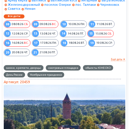
Арнау кирха
Балтийск
Балтийская коса
Янтарный
Багратионовск
Железнодорожный
поселок Озерки
пос. Талпаки
Черняховск
Советск
Неман
Все даты
08
09
10
11
08.08.26
СБ.
09.08.26
ВС.
10.08.26
ПН.
11.08.26
ВТ.
12
13
14
15
12.08.26
СР.
13.08.26
ЧТ.
14.08.26
ПТ.
15.08.26
СБ.
16
17
18
19
16.08.26
ВС.
17.08.26
ПН.
18.08.26
ВТ.
19.08.26
СР.
20
21
20.08.26
ЧТ.
21.08.26
ПТ.
Ещё даты ▼
замки, крепости, дворцы
смотровые площадки
объекты ЮНЕСКО
День России
Ноябрьские праздники
Артикул: 20459