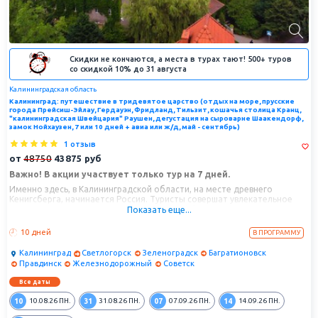
Скидки не кончаются, а места в турах тают! 500+ туров
со скидкой 10% до 31 августа
Калининградская область
Калининград: путешествие в тридевятое царство (отдых на море, прусские
города Прейсиш-Эйлау, Гердауэн, Фридланд, Тильзит, кошачья столица Кранц,
"калининградская Швейцария" Раушен, дегустация на сыроварне Шаакендорф,
замок Нойхаузен, 7 или 10 дней + авиа или ж/д, май - сентябрь)
1 отзыв
от
48750
43875
руб
Важно! В акции участвует только тур на 7 дней.
Именно здесь, в Калининградской области, на месте древнего
Кенигсберга, начинается Россия. Туристы совершат увлекательное
путешествие в самую западную точку нашей страны. Интересующиеся
Показать еще...
историей удовлетворят своё любопытство в ходе насыщенных
экскурсий по Кёнигсбергу-Калининграду. Тем, кто любит отдых на
10 дней
В ПРОГРАММУ
природе, запомнятся дюны Куршской косы. Любители путешествовать
в размеренном ритме насладятся тишиной старых немецких
Калининград
Светлогорск
Зеленоградск
Багратионовск
городков.
Правдинск
Железнодорожный
Советск
Все даты
10
31
07
14
10.08.26
ПН.
31.08.26
ПН.
07.09.26
ПН.
14.09.26
ПН.