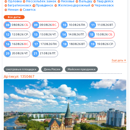
Орловка
Нессельбек замок
Низовье
Вальдау
Гвардейск
Багратионовск
Правдинск
Железнодорожный
Черняховск
Неман
Советск
Все даты
08
09
10
11
08.08.26
СБ.
09.08.26
ВС.
10.08.26
ПН.
11.08.26
ВТ.
12
13
14
15
12.08.26
СР.
13.08.26
ЧТ.
14.08.26
ПТ.
15.08.26
СБ.
16
17
18
19
16.08.26
ВС.
17.08.26
ПН.
18.08.26
ВТ.
19.08.26
СР.
20
21
20.08.26
ЧТ.
21.08.26
ПТ.
Ещё даты ▼
смотровые площадки
День России
Майские праздники
Артикул: 1350467