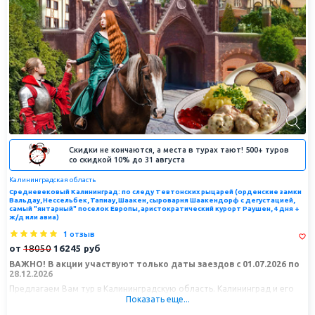
Скидки не кончаются, а места в турах тают! 500+ туров
со скидкой 10% до 31 августа
Калининградская область
Средневековый Калининград: по следу Тевтонских рыцарей (орденские замки
Вальдау, Нессельбек, Тапиау, Шаакен, сыроварня Шаакендорф с дегустацией,
самый "янтарный" поселок Европы, аристократический курорт Раушен, 4 дня +
ж/д или авиа)
1 отзыв
от
18050
16245
руб
ВАЖНО! В акции участвуют только даты заездов с 01.07.2026 по
28.12.2026
Предлагаем Вам тур в Калининградскую область. Калининград и его
окрестности - настоящая шкатулка с удивительными местами. Вы
Показать еще...
отправитесь в путешествие за пределы Калининграда, прогуляетесь