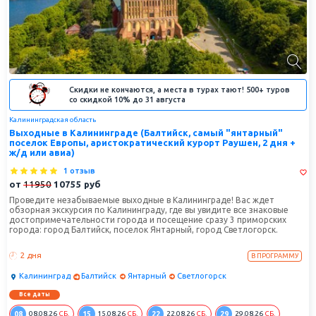
Скидки не кончаются, а места в турах тают! 500+ туров
со скидкой 10% до 31 августа
Калининградская область
Выходные в Калининграде (Балтийск, самый "янтарный"
поселок Европы, аристократический курорт Раушен, 2 дня +
ж/д или авиа)
1 отзыв
от
11950
10755
руб
Проведите незабываемые выходные в Калининграде! Вас ждет
обзорная экскурсия по Калининграду, где вы увидите все знаковые
достопримечательности города и посещение сразу 3 приморских
города: город Балтийск, поселок Янтарный, город Светлогорск.
2 дня
В ПРОГРАММУ
Калининград
Балтийск
Янтарный
Светлогорск
Все даты
08
15
22
29
08.08.26
СБ.
15.08.26
СБ.
22.08.26
СБ.
29.08.26
СБ.