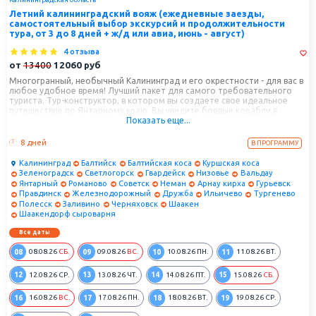
Летний калининградский вояж (ежедневные заезды,
самостоятельный выбор экскурсий и продолжительности
тура, от 3 до 8 дней + ж/д или авиа, июнь - август)
4 отзыва
от
13400
12060
руб
Многогранный, необычный Калининград и его окрестности - для вас в
любое удобное время! Лучший пакет для самого требовательного
туриста. Тур-конструктор, в котором вы создаете свое идеальное
путешествие по Янтарному краю. Вы увидите боевые корабли в
Показать еще...
Балтийске, руины орденского замка Рагнит в Немане, замки Вальдау и
Тапиау, полюбуетесь уникальными экспонатами Янтарной палаты,
восхититесь красотой Куршской косы и, конечно, прогуляетесь по
8 дней
В ПРОГРАММУ
самому Калининграду.
Калининград
Балтийск
Балтийская коса
Куршская коса
Зеленоградск
Светлогорск
Гвардейск
Низовье
Вальдау
Янтарный
Романово
Советск
Неман
Арнау кирха
Гурьевск
Правдинск
Железнодорожный
Дружба
Ильичево
Тургенево
Полесск
Заливино
Черняховск
Шаакен
Шаакендорф сыроварня
Все даты
08
09
10
11
08.08.26
СБ.
09.08.26
ВС.
10.08.26
ПН.
11.08.26
ВТ.
12
13
14
15
12.08.26
СР.
13.08.26
ЧТ.
14.08.26
ПТ.
15.08.26
СБ.
16
17
18
19
16.08.26
ВС.
17.08.26
ПН.
18.08.26
ВТ.
19.08.26
СР.