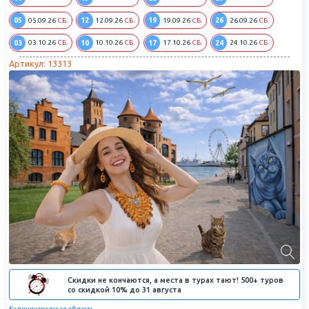
05
12
19
26
05.09.26
СБ.
12.09.26
СБ.
19.09.26
СБ.
26.09.26
СБ.
03
10
17
24
03.10.26
СБ.
10.10.26
СБ.
17.10.26
СБ.
24.10.26
СБ.
Артикул: 13313
Скидки не кончаются, а места в турах тают! 500+ туров
со скидкой 10% до 31 августа
Калининградская область