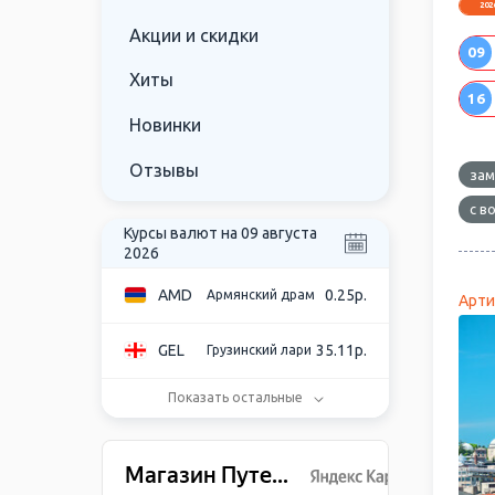
202
Акции и скидки
09
Хиты
16
Новинки
Отзывы
зам
с в
Курсы валют на 09 августа
2026
AMD
0.25р.
Армянский драм
Арти
GEL
35.11р.
Грузинский лари
Показать остальные
USD
86.28р.
Доллар США
EUR
99.58р.
Евро