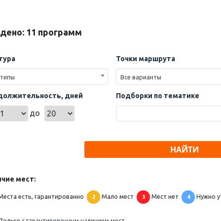
дено: 11 программ
тура
Точки маршрута
 типы
Все варианты
должительность, дней
Подборки по тематике
до
НАЙТИ
чие мест:
Места есть, гарантированно
Мало мест
Мест нет
Нужно у
2
3
4
Только с гарантированным наличием мест