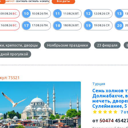
Все даты
6
АВГУСТ
СЕНТЯБРЬ
ОКТЯБРЬ
НОЯБРЬ
10
11
12
13
09.08.26
ВС.
10.08.26
ПН.
11.08.26
ВТ.
12.08.26
СР.
13
17
18
19
20
16.08.26
ВС.
17.08.26
ПН.
18.08.26
ВТ.
19.08.26
СР.
20
ки, крепости, дворцы
Ноябрьские праздники
23 февраля
одной прогулкой
кул: 75521
Турция
Семь холмов т
Долмабахче, в
мечеть, дворе
Сулеймание, 5 
7 о
от
50474
4542