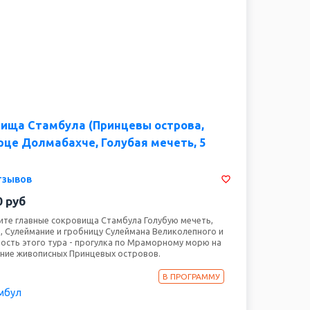
вища Стамбула (Принцевы острова,
рце Долмабахче, Голубая мечеть, 5
тзывов
0
руб
дите главные сокровища Стамбула Голубую мечеть,
 Сулеймание и гробницу Сулеймана Великолепного и
ость этого тура - прогулка по Мраморному морю на
ние живописных Принцевых островов.
В ПРОГРАММУ
мбул