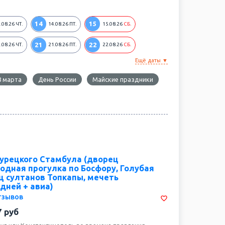
14
15
.08.26
ЧТ.
14.08.26
ПТ.
15.08.26
СБ.
21
22
.08.26
ЧТ.
21.08.26
ПТ.
22.08.26
СБ.
Ещё даты ▼
8 марта
День России
Майские праздники
урецкого Стамбула (дворец
одная прогулка по Босфору, Голубая
ц султанов Топкапы, мечеть
дней + авиа)
тзывов
7
руб