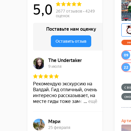
INR
0.97р.
Индийская рупия
202
09
22
с в
смо
Арти