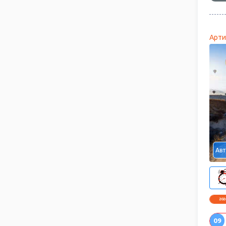
Арти
Авт
202
09