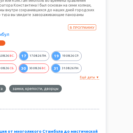
л или Константинополь во времена правления
атора Константина I был основан на семи холмах,
ы внутри сохранившихся до наших дней городских
го тура вы увидите завораживающие панорамы
 его исторический центр, самые интересные дворцы,
акже полюбуютесь на город во время прогулки на
В ПРОГРАММУ
ру. А в апреле вы сможете стать участником
аля тюльпанов, основными точками проведения
мбул
парки Эмирган и Гюльхане, а также площадь
17
19
6.08.26
ВС.
17.08.26
ПН.
19.08.26
СР.
30
31
9.08.26
СБ.
30.08.26
ВС.
31.08.26
ПН.
Ещё даты ▼
та
замки, крепости, дворцы
ция от многоликого Стамбула до мистической