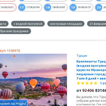
17
18
19
20
16.08.26
ВС.
17.08.26
ПН.
18.08.26
ВТ.
19.08.26
СР.
20
арта
с водной прогулкой
смотровые площадки
23 феврал
брьские праздники
кул: 1346976
Турция
Бриллианты Турц
(водная прогулка
круиз по Мрамор
пещерные города
7 или 8 дней + ави
1 о
от
92406
8316
Вы думали, что Турц
собрали для вас ко
орский тур Magput
континентов. Где ут