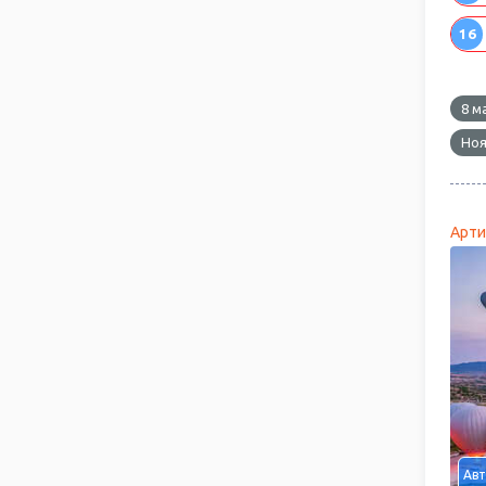
16
8 м
Ноя
Арти
Авт