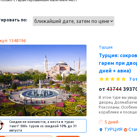
ировать по:
кул: 1348196
Турция
Турция: сокро
гарем при дво
дней + авиа)
7 о
от
43744
3937
В этом туре вы уви
дворец Долмабахче,
Роксоланы. Особенн
кораблике и посеще
5 дней
Скидки не кончаются, а места в турах
тают! 500+ туров со скидкой 10% до 31
ТУРЦИЯ
Ста
августа