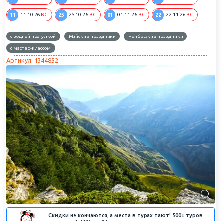
11
25
01
22
11.10.26
ВС.
25.10.26
ВС.
01.11.26
ВС.
22.11.26
ВС.
с водной прогулкой
Майские праздники
Ноябрьские праздники
с мастер-классом
Артикул: 1344852
Скидки не кончаются, а места в турах тают! 500+ туров