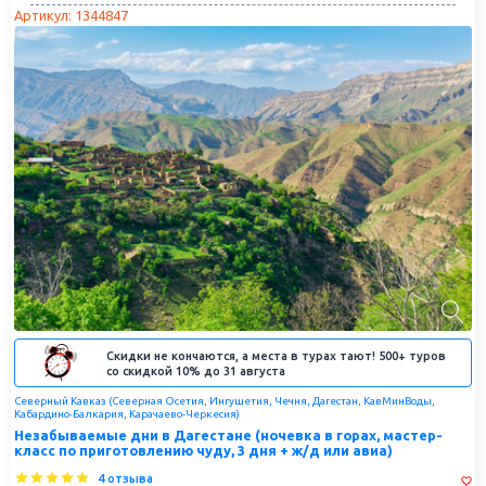
Артикул: 1344847
Скидки не кончаются, а места в турах тают! 500+ туров
со скидкой 10% до 31 августа
Северный Кавказ (Северная Осетия, Ингушетия, Чечня, Дагестан, КавМинВоды,
Кабардино-Балкария, Карачаево-Черкесия)
Незабываемые дни в Дагестане (ночевка в горах, мастер-
класс по приготовлению чуду, 3 дня + ж/д или авиа)
4 отзыва