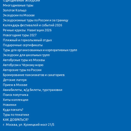
Однодневные экскурсии
Многодневные туры
Золотое Кольцо
Экскурсии по Москве
Экскурсионные туры по России и за границу
Календарь фестивалей и событий 2026
Речные круизы. Навигация 2026
Новогодние туры 2027
Пляжный и горнолыжный отдых
Подарочные сертификаты
Туры для организованных и корпоративных групп
Экскурсии для школьных групп
Автобусные туры из Москвы
Автобусом к Чёрному морю
Авторские туры по России
Бронирование пансионатов и санаториев
Детские лагеря
Прием в Москве
Авиабилеты, ж/д билеты, турстраховки
Поиск попутчика
Хиты коллекции
Новинки
Куда поехать?
Туры по тематике
КАК ДОБРАТЬСЯ?
г. Москва, ул. Кузнецкий мост 21/5