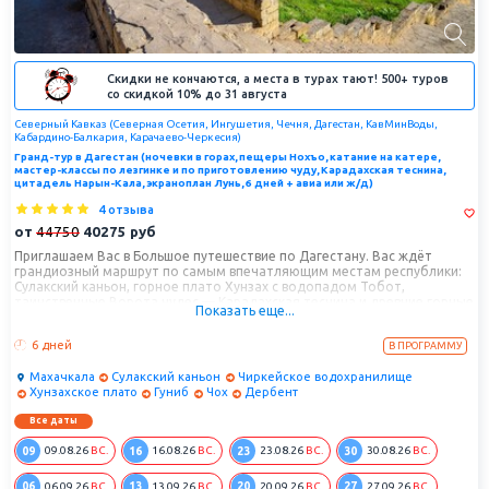
Скидки не кончаются, а места в турах тают! 500+ туров
со скидкой 10% до 31 августа
Северный Кавказ (Северная Осетия, Ингушетия, Чечня, Дагестан, КавМинВоды,
Кабардино-Балкария, Карачаево-Черкесия)
Гранд-тур в Дагестан (ночевки в горах, пещеры Нохъо, катание на катере,
мастер-классы по лезгинке и по приготовлению чуду, Карадахская теснина,
цитадель Нарын-Кала, экраноплан Лунь, 6 дней + авиа или ж/д)
4 отзыва
от
44750
40275
руб
Приглашаем Вас в Большое путешествие по Дагестану. Вас ждёт
грандиозный маршрут по самым впечатляющим местам республики:
Сулакский каньон, горное плато Хунзах с водопадом Тобот,
таинственные Ворота чудес — Карадахская теснина и древние горные
Показать еще...
аулы Кавказа, где история оживает в каждом камне. Завершим
путешествие в древнем Дербенте — городе с более чем
6 дней
В ПРОГРАММУ
двухтысячелетней историей, где вы посетите крепость Нарын-Кала,
Джума-мечеть VIII века и подземное водохранилище X–XI веков. Шесть
Махачкала
Сулакский каньон
Чиркейское водохранилище
дней вдохновения, эмоций и открытий — всё самое лучшее в одном
Хунзахское плато
Гуниб
Чох
Дербент
путешествии по Дагестану!
Все даты
09
16
23
30
09.08.26
ВС.
16.08.26
ВС.
23.08.26
ВС.
30.08.26
ВС.
06
13
20
27
06.09.26
ВС.
13.09.26
ВС.
20.09.26
ВС.
27.09.26
ВС.