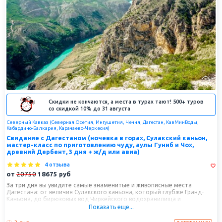
Скидки не кончаются, а места в турах тают! 500+ туров
со скидкой 10% до 31 августа
Северный Кавказ (Северная Осетия, Ингушетия, Чечня, Дагестан, КавМинВоды,
Кабардино-Балкария, Карачаево-Черкесия)
Свидание с Дагестаном (ночевка в горах, Сулакский каньон,
мастер-класс по приготовлению чуду, аулы Гуниб и Чох,
древний Дербент, 3 дня + ж/д или авиа)
4 отзыва
от
20750
18675
руб
За три дня вы увидите самые знаменитые и живописные места
Дагестана: от величия Сулакского каньона, который глубже Гранд-
Каньона, до бирюзовых вод Чиркейского водохранилища и
динамичной прогулки на катере. Далее — путешествие в сердце
Показать еще...
Кавказа: древние аула Гуниб и Гамсутль, где время будто
остановилось. Финал — легендарный Дербент: могучая Нарын-Кала и