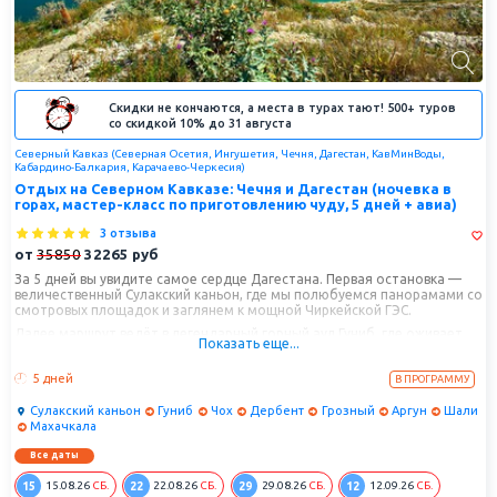
Скидки не кончаются, а места в турах тают! 500+ туров
со скидкой 10% до 31 августа
Северный Кавказ (Северная Осетия, Ингушетия, Чечня, Дагестан, КавМинВоды,
Кабардино-Балкария, Карачаево-Черкесия)
Отдых на Северном Кавказе: Чечня и Дагестан (ночевка в
горах, мастер-класс по приготовлению чуду, 5 дней + авиа)
3 отзыва
от
35850
32265
руб
За 5 дней вы увидите самое сердце Дагестана. Первая остановка —
величественный Сулакский каньон, где мы полюбуемся панорамами со
смотровых площадок и заглянем к мощной Чиркейской ГЭС.
Далее маршрут ведёт в легендарный горный аул Гуниб, где оживает
Показать еще...
история и дух кавказских легенд.
А финальные аккорды — Дербент и Грозный, та самая «вишенка на
5 дней
В ПРОГРАММУ
торте»: сочетание древних традиций и современного «русского
Дубая». Вас ждут прогулки по знаковым местам и море впечатлений.
Сулакский каньон
Гуниб
Чох
Дербент
Грозный
Аргун
Шали
Махачкала
Все даты
15
22
29
12
15.08.26
СБ.
22.08.26
СБ.
29.08.26
СБ.
12.09.26
СБ.