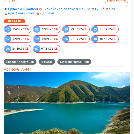
3 дня
В ПРОГРАММУ
священная Джума-мечеть, хранящая 1290-летнюю историю.
Сулакский каньон
Чиркейское водохранилище
Гуниб
Чох
вдп. Салтинский
Дербент
Все даты
15
22
29
05
15.08.26
СБ.
22.08.26
СБ.
29.08.26
СБ.
05.09.26
СБ.
12
19
26
10
12.09.26
СБ.
19.09.26
СБ.
26.09.26
СБ.
10.10.26
СБ.
24
07
24.10.26
СБ.
07.11.26
СБ.
с водной прогулкой
8 марта
Майские праздники
Артикул: 75447