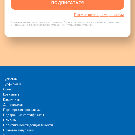
ПОДПИСАТЬСЯ
Посмотрите пример письма
Нажимая кнопку подписаться на рассылку, Вы подтверждаете свое согласие на получение
информации о предоставляемых «Магазином Путешествий» услугах.
Туристам
Турфирмам
О нас
Где купить
Как купить
Для турфирм
Партнерская программа
Подарочные сертификаты
Помощь
Политика конфиденциальности
Правила аннуляции