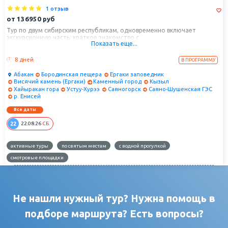
1 отзыв
от
136950
руб
Тур по двум сибирским республикам, одновременно включает
экскурсионную часть: краткое знакомство с
Показать еще...
достопримечательностями Хакасии и Тувы, насыщенную
комбинированную активную часть без снижения уровня комфорта.
8 дней
В ПРОГРАММУ
Абакан
Бородинская пещера
Ергаки заповедник
Висячий камень (Ергаки)
Каменный город
Кызыл
Хайыракан гора
Устуу-Хурээ
Саяногорск
Саяно-Шушенская ГЭС
р. Енисей
Все даты
22
22.08.26
СБ.
активные туры
по святым местам
с водной прогулкой
смотровые площадки
Не нашли нужный тур? Нужна помощь в
подборе маршрута? Есть вопросы?