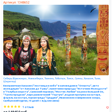
Артикул: 1348652
Сибирь (Красноярск, Новосибирск, Тюмень, Тобольск, Томск, Саяны, Хакасия, Тыва,
Шерегеш)
Безграничная Хакасия ("лестница в небо" в заповеднике "Оглахты", авто
экспедиция "от Хакасии до Тывы", памятники природы "Источник Молодости"
и "Голубые ворота", Саянский перевал, "Мостик Любви" на реке Большой Он,
"Тропа предков", парк развлечений "Тортуга", водная прогулка на катере,
форель на костре, горная гряда "Сундуки", Ивановские и Ширинские озера,
Салбыкский курган, 10 дней + ж/д или авиа)
1 отзыв
от
149450
руб