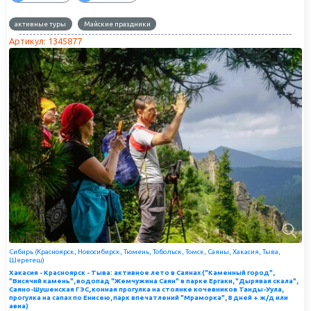
активные туры
Майские праздники
Артикул: 1345877
Сибирь (Красноярск, Новосибирск, Тюмень, Тобольск, Томск, Саяны, Хакасия, Тыва,
Шерегеш)
Хакасия - Красноярск - Тыва: активное лето в Саянах ("Каменный город",
"Висячий камень", водопад "Жемчужина Саян" в парке Ергаки, "Дырявая скала",
Саяно-Шушенская ГЭС, конная прогулка на стоянке кочевников Танды-Уула,
прогулка на сапах по Енисею, парк впечатлений "Мраморка", 8 дней + ж/д или
авиа)