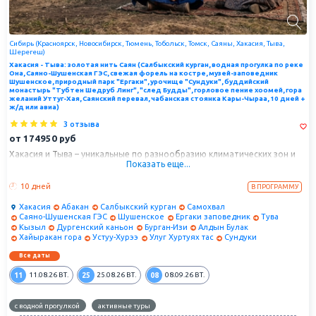
Сибирь (Красноярск, Новосибирск, Тюмень, Тобольск, Томск, Саяны, Хакасия, Тыва,
Шерегеш)
Хакасия - Тыва: золотая нить Саян (Салбыкский курган, водная прогулка по реке
Она, Саяно-Шушенская ГЭС, свежая форель на костре, музей-заповедник
Шушенское, природный парк "Ергаки", урочище "Сундуки", буддийский
монастырь "Тубтен Шедруб Линг", "след Будды", горловое пение хоомей, гора
желаний Уттуг-Хая, Саянский перевал, чабанская стоянка Кары-Чыраа, 10 дней +
ж/д или авиа)
3 отзыва
от
174950
руб
Хакасия и Тыва – уникальные по разнообразию климатических зон и
Показать еще...
ландшафтов; природных, археологических и исторических памятников
Республики, пока мало посещаемы массовым туристом. Здесь еще
сохранилась поистине "нетронутая", "дикая" природа, а по количеству
10 дней
В ПРОГРАММУ
археологических памятников, разбросанных по степным просторам,
республики не имеют себе равных в России. Вы познакомитесь с
Хакасия
Абакан
Салбыкский курган
Самохвал
древней культурой, обычаями и традициями Тувы – одной из самых
Саяно-Шушенская ГЭС
Шушенское
Ергаки заповедник
Тува
отдаленных территорий России, побываете в центре Азиатского
Кызыл
Дургенский каньон
Бурган-Изи
Алдын Булак
континента, в самом сердце Сибири, у истока одной из величайших
Хайыракан гора
Устуу-Хурээ
Улуг Хуртуях тас
Сундуки
рек, Енисей, проедете по одной из красивейших дорог Сибири.
Все даты
11
25
08
11.08.26
ВТ.
25.08.26
ВТ.
08.09.26
ВТ.
с водной прогулкой
активные туры