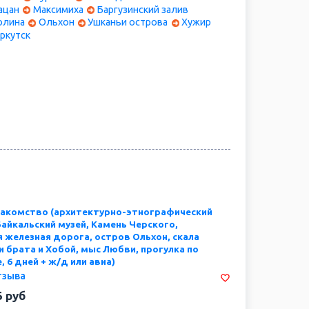
дизма России – столица Бурятии, Улан-Удэ. Мы
ацан
Максимиха
Баргузинский залив
влекательное путешествие, где каждый день откроет
олина
Ольхон
Ушканьи острова
Хужир
ркутск
ление
знакомство (архитектурно-этнографический
Байкальский музей, Камень Черского,
 железная дорога, остров Ольхон, скала
 брата и Хобой, мыс Любви, прогулка по
, 6 дней + ж/д или авиа)
тзыва
5
руб