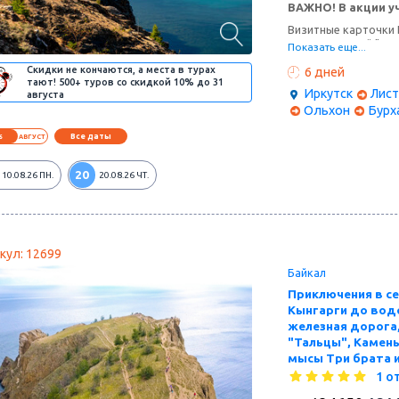
ВАЖНО! В акции уч
Визитные карточки 
посетите музей "Тал
Показать еще...
знаменитом рыбном 
Скидки не кончаются, а места в турах
6 дней
самые интересные э
тают! 500+ туров со скидкой 10% до 31
остров Огой.
Иркутск
Лист
августа
Ольхон
Бурх
Все даты
6
АВГУСТ
20
10.08.26
ПН.
20.08.26
ЧТ.
кул: 12699
Байкал
Приключения в с
Кынгарги до вод
железная дорога
"Тальцы", Камень
мысы Три брата и 
1 о