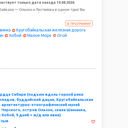
аствует только дата заезда 10.08.2026.
Байкала — Ольхон и Листвянка в одном туре! Вы
ьцы", погуляете по набережной и побываете на
рынке в Листвянке. На Ольхоне вас ждут только
кскурсии: мыс Хобой, скала Шаманка, загадочный
В ПРОГРАММУ
вянка
Кругобайкальская железная дорога
ан
Хобой
Малое Море
Огой
ердце Сибири (подъем вдоль горной реки
опадов, буддийский дацан, Кругобайкальская
, архитектурно-этнографический музей
 Черского, остров Ольхон, скала Шаманка,
Хобой, 9 дней + ж/д или авиа)
тзыв