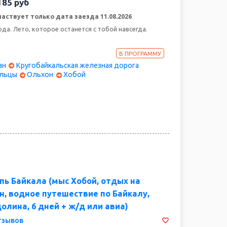
185
руб
аствует только дата заезда 11.08.2026
ода. Лето, которое останется с тобой навсегда.
гладь Байкала, аромат хвои и горный воздух, шум
ечные просторы острова Ольхон. Этот тур — для тех,
овать настоящую Сибирь: живую, красивую,
В ПРОГРАММУ
9 дней мы пройдём сквозь бурятские горы,
ан
Кругобайкальская железная дорога
туре шаманизма и увидим Байкал с самых ярких
льцы
Ольхон
Хобой
Д до мыса Хобой. Каждый день будет новым
утро — началом маленького приключения. А рядом
ыми легко, весело и по-настоящему.
пь Байкала (мыс Хобой, отдых на
н, водное путешествие по Байкалу,
олина, 6 дней + ж/д или авиа)
тзывов