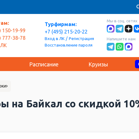
О
Мы в соц. сетях
там:
Турфирмам:
) 150-19-99
+7 (495) 215-20-22
) 777-38-78
/
Вход в ЛК
Регистрация
Напишите нам
Восстановление пароля
 ЛК
Расписание
Круизы
рки
ы на Байкал со скидкой 10