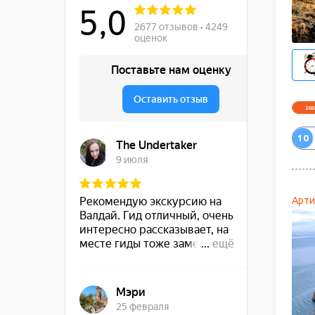
INR
0.97р.
Индийская рупия
202
10
Арти