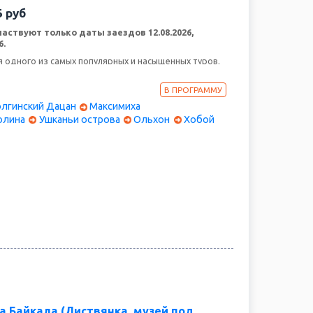
5
руб
аствуют только даты заездов 12.08.2026,
6.
 одного из самых популярных и насыщенных туров.
мени, а хочется увидеть как можно больше на Байкале
 2 берега Байкала, и остров Ольхон, заповедные места
В ПРОГРАММУ
впечатлений за 6 дней!
лгинский Дацан
Максимиха
ление
олина
Ушканьи острова
Ольхон
Хобой
а Байкала (Листвянка, музей под