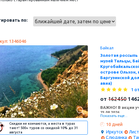
ировать по:
кул: 1346046
Байкал
Золотая россыпь
музей Тальцы, Ба
Кругобайкальской
острове Ольхон, 
Баргузинской дол
авиа)
1 о
от
162450
146
ВАЖНО! В акции уч
23.08.2026.
Показать еще...
Самый насыщенный т
Скидки не кончаются, а места в турах
10 дней
яркие самоцветы Ба
тают! 500+ туров со скидкой 10% до 31
Ушканьих островов 
Иркутск
Лист
августа
Токума" - земли пре
Слюдянка
Та