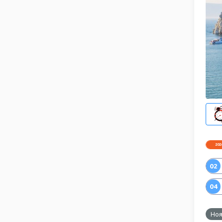
202
02
04
Ноя