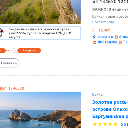
от
134650
121
ВАЖНО! В акции уч
Байкал, горы и своб
Представь: ледяная 
Показать еще...
водопадов и бескон
Скидки не кончаются, а места в турах
9 дней
кто хочет почувств
тают! 500+ туров со скидкой 10% до 31
вдохновляющую. За 
Иркутск
Арш
августа
прикоснёмся к куль
Листвянка
Та
ракурсов — от КБЖ
открытием. Каждое 
Все даты
6
АВГУСТ
будут люди, с котор
11.08.26
ВТ.
кул: 1346030
Байкал
Золотая россы
острове Ольхо
Баргузинская д
5 о