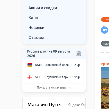
Акции и скидки
Хиты
202
Новинки
09
Отзывы
нар
Курсы валют на 09 августа
2026
Арти
AMD
0.25р.
Армянский драм
GEL
35.11р.
Грузинский лари
Показать остальные
USD
86.28р.
Доллар США
EUR
99.58р.
Евро