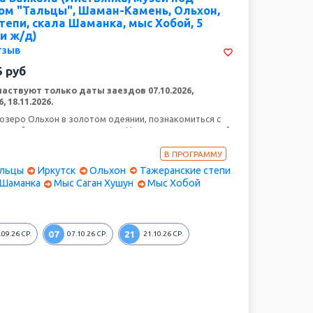
м "Тальцы", Шаман-Камень, Ольхон,
тепи, скала Шаманка, мыс Хобой, 5
и ж/д)
тзыв
5
руб
аствуют только даты заездов 07.10.2026,
6, 18.11.2026.
озеро Ольхон в золотом одеянии, познакомиться с
родой, прекрасными видами. Напитаться энергетикой
лп туристов, и прочувствовать, услышать разговор с
озможно в осеннем туре! В сентябре вода "по
В ПРОГРАММУ
" еще теплая, а потому можно окунуться в воды
льцы
Иркутск
Ольхон
Тажеранские степи
Вы посетите увлекательные экскурсии, исторические
 Шаманка
Мыс Саган Хушун
Мыс Хобой
ушой и подзарядите свои "внутренние батарейки" в
07
21
.09.26
СР.
07.10.26
СР.
21.10.26
СР.