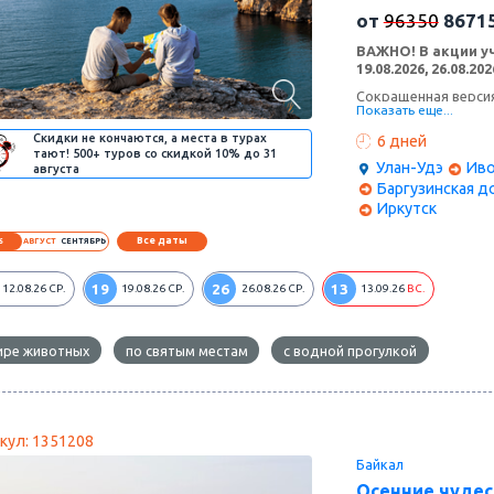
от
96350
8671
ВАЖНО! В акции уч
19.08.2026, 26.08.202
Сокращенная версия
Показать еще...
Если у вас мало вре
– этот тур для Вас!
Скидки не кончаются, а места в турах
6 дней
Бурятии - максимум 
тают! 500+ туров со скидкой 10% до 31
Улан-Удэ
Иво
августа
Возможно подсе
Баргузинская д
Иркутск
Все даты
6
АВГУСТ
СЕНТЯБРЬ
19
26
13
12.08.26
СР.
19.08.26
СР.
26.08.26
СР.
13.09.26
ВС.
ире животных
по святым местам
с водной прогулкой
кул: 1351208
Байкал
Осенние чудес