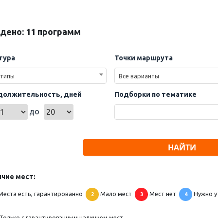
дено: 11 программ
тура
Точки маршрута
 типы
Все варианты
должительность, дней
Подборки по тематике
до
НАЙТИ
чие мест:
Места есть, гарантированно
Мало мест
Мест нет
Нужно у
2
3
4
Только с гарантированным наличием мест