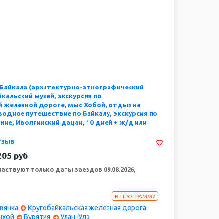
 Байкала (архитектурно-этнографический
йкальский музей, экскурсия по
 железной дороге, мыс Хобой, отдых на
водное путешествие по Байкалу, экскурсия по
ине, Иволгинский дацан, 10 дней + ж/д или
тзыв
205
руб
аствуют только даты заездов 09.08.2026,
ур! Здесь, как в драгоценном ожерелье, спрятались
В ПРОГРАММУ
йкала: шаманская магия Ольхона; заповедная сказка
и Чивыркуйского залива; тайны древнего "Баргуджин
вянка
Кругобайкальская железная дорога
дков - Баргузинской долины. Старый русский город
нхой
Бурятия
Улан-Удэ