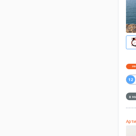
202
12
в м
Арти