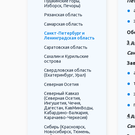
Пе
Пушкинские горы,
Изборск, Печоры)
Рязанская область
Самарская область
Об
Санкт-Петербург и
Ленинградская область
3 д
Саратовская область
Сан
Сахалин и Курильские
острова
За
Свердловская область
(Екатеринбург, Урал)
Северная Осетия
Северный Кавказ
(Северная Осетия,
Ингушетия, Чечня,
Дагестан, КавМинВоды,
Кабардино-Балкария,
4 д
Карачаево-Черкесия)
Сан
Сибирь (Красноярск,
Новосибирск, Тюмень,