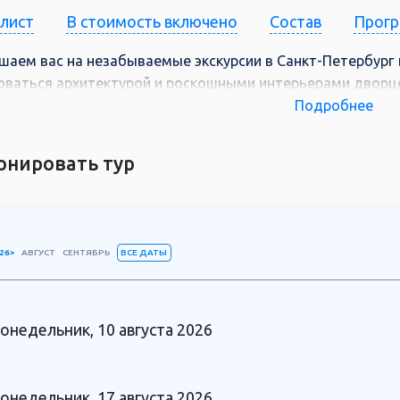
-лист
В стоимость включено
Состав
Прог
шаем вас на незабываемые экскурсии в Санкт-Петербург
ваться архитектурой и роскошными интерьерами дворцо
х Петербурга и самом городе, получите массу незабывае
Подробнее
оф, Петропавловскую крепость, Эрмитаж, Исаакиевский с
онировать тур
ВСЕ ДАТЫ
26>
АВГУСТ
СЕНТЯБРЬ
онедельник, 10 августа 2026
онедельник, 17 августа 2026