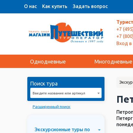
О нас
Как купить
Задать вопрос
Турис
+7 (495
+7 (800
Вход в
Однодневные
Многодневные
Экскур
Поиск тура
Введите название или артикул
Пе
Расширенный поиск
Петроп
Петерг
понеде
Экскурсионные туры по