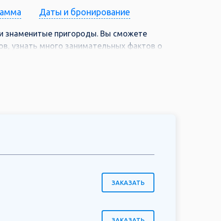
рамма
Даты и бронирование
 и знаменитые пригороды. Вы сможете
в, узнать много занимательных фактов о
мых эмоций. В этом туре вы посетите
обор и многое другое.
ЗАКАЗАТЬ
ЗАКАЗАТЬ