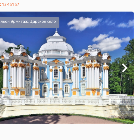
: 1345157
ильон Эрмитаж, Царское село