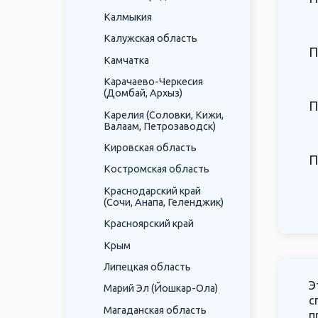
Калмыкия
Калужская область
П
Камчатка
Карачаево-Черкесия
(Домбай, Архыз)
П
Карелия (Соловки, Кижи,
Валаам, Петрозаводск)
Кировская область
П
Костромская область
Краснодарский край
(Сочи, Анапа, Геленджик)
Красноярский край
Крым
Липецкая область
Э
Марий Эл (Йошкар-Ола)
с
Магаданская область
п