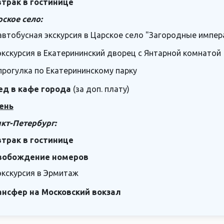
втрак в гостинице
ское село:
автобусная экскурсия в Царское село "Загородные импе
экскурсия в Екатерининский дворец с Янтарной комнатой
прогулка по Екатерининскому парку
ед в кафе города
(за доп. плату)
ень
кт-Петербург:
втрак в гостинице
вобождение номеров
экскурсия в Эрмитаж
ансфер на Московский вокзал