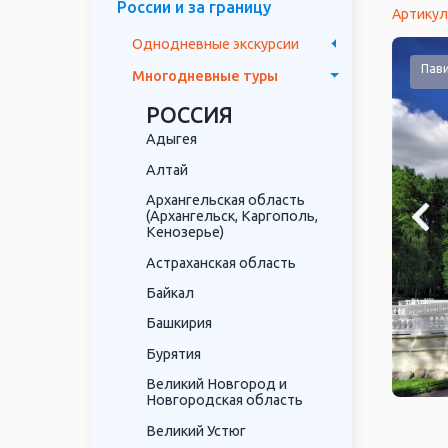
России и за границу
Артикул
Однодневные экскурсии
нский дворец, Царское село
Пав
Многодневные туры
РОССИЯ
Адыгея
Алтай
Архангельская область
(Архангельск, Каргополь,
Кенозерье)
Астраханская область
Байкал
Башкирия
Бурятия
Великий Новгород и
Новгородская область
Великий Устюг