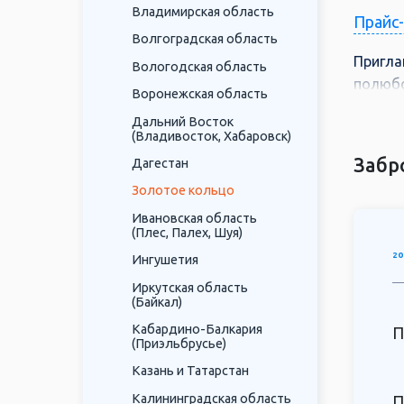
Владимирская область
Прайс
Волгоградская область
Пригла
Вологодская область
полюбо
Воронежская область
жителя
Дальний Восток
Петерг
(Владивосток, Хабаровск)
Забр
Дагестан
Золотое кольцо
Ивановская область
(Плес, Палех, Шуя)
20
Ингушетия
Иркутская область
(Байкал)
Кабардино-Балкария
П
(Приэльбрусье)
Казань и Татарстан
Калининградская область
П