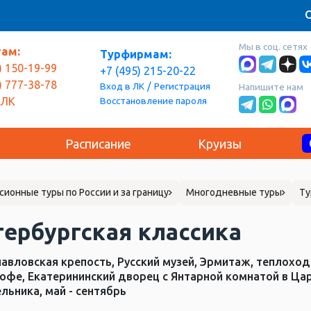
О
Мы в соц. сетях
там:
Турфирмам:
) 150-19-99
+7 (495) 215-20-22
) 777-38-78
/
Вход в ЛК
Регистрация
Напишите нам
Восстановление пароля
 ЛК
Расписание
Круизы
сионные туры по России и за границу
Многодневные туры
Ту
тербургская классика
авловская крепость, Русский музей, Эрмитаж, теплоход
офе, Екатерининский дворец с Янтарной комнатой в Царс
льника, май - сентябрь