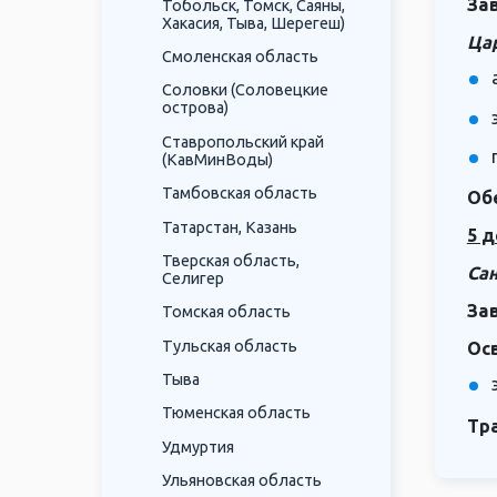
За
Тобольск, Томск, Саяны,
Хакасия, Тыва, Шерегеш)
Цар
Смоленская область
Соловки (Соловецкие
острова)
Ставропольский край
(КавМинВоды)
Тамбовская область
Об
Татарстан, Казань
5 д
Тверская область,
Сан
Селигер
За
Томская область
Тульская область
Ос
Тыва
Тюменская область
Тр
Удмуртия
Ульяновская область