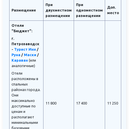
При
При
Доп.
Размещение
двухместном
одноместном
место
размещении
размещении
Отели
"Бюджет":
г.
Петрозаводск
-
Турист Инн
/
Руна
/
Маски
/
Караван
(или
аналогичные)
Отели
расположены в
спальных
районах города.
Они
максимально
11 800
17 400
11 250
доступные по
ценам и
располагают
минимальными
базовыми