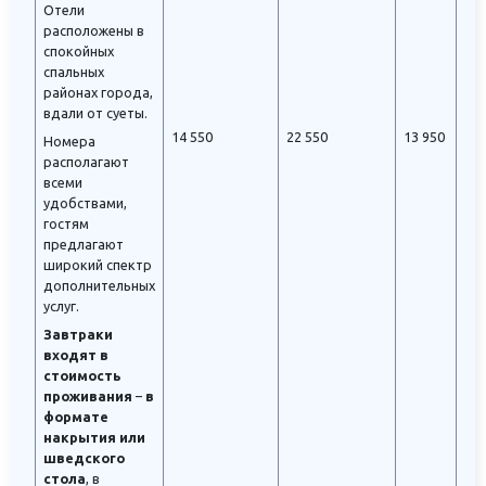
Отели
расположены в
спокойных
спальных
районах города,
вдали от суеты.
14 550
22 550
13 950
Номера
располагают
всеми
удобствами,
гостям
предлагают
широкий спектр
дополнительных
услуг.
Завтраки
входят в
стоимость
проживания
–
в
формате
накрытия или
шведского
стола
, в