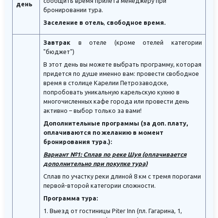
сообщить время прилета менеджеру при
день
бронировании тура.
Заселение в отель
,
свободное время.
Завтрак
в отеле (кроме отелей категории
"бюджет")
В этот день вы можете выбрать программу, которая
придется по душе именно вам: провести свободное
время в столице Карелии Петрозаводске,
попробовать уникальную карельскую кухню в
многочисленных кафе города или провести день
активно – выбор только за вами!
Дополнительные программы (за доп. плату,
оплачиваются по желанию в момент
бронирования тура.):
Вариант №1: Сплав по реке Шуя (оплачивается
дополнительно при покупке тура)
Сплав по участку реки длиной 8 км с тремя порогами
первой-второй категории сложности.
Программа тура:
1. Выезд от гостиницы Piter Inn (пл. Гагарина, 1,