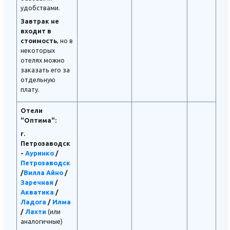
удобствами.
Завтрак не
входит в
стоимость
, но в
некоторых
отелях можно
заказать его за
отдельную
плату.
Отели
"Оптима":
г.
Петрозаводск
-
Ауринко
/
Петрозаводск
/
Вилла Айно
/
Заречная
/
Акватика
/
Ладога
/
Илма
/
Лахти
(или
аналогичные)