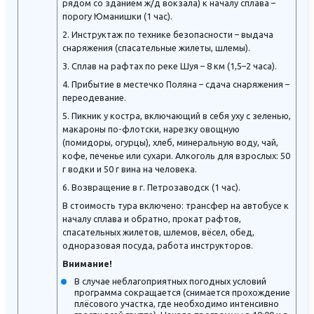
рядом со зданием ж/д вокзала) к началу сплава –
порогу Юманишки (1 час).
2. Инструктаж по технике безопасности – выдача
снаряжения (спасательные жилеты, шлемы).
3. Сплав на рафтах по реке Шуя – 8 км (1,5–2 часа).
4. Прибытие в местечко Поляна – сдача снаряжения –
переодевание.
5. Пикник у костра, включающий в себя уху с зеленью,
макароны по-флотски, нарезку овощную
(помидоры, огурцы), хлеб, минеральную воду, чай,
кофе, печенье или сухари. Алкоголь для взрослых: 50
г водки и 50 г вина на человека.
6. Возвращение в г. Петрозаводск (1 час).
В стоимость тура включено: трансфер на автобусе к
началу сплава и обратно, прокат рафтов,
спасательных жилетов, шлемов, вёсел, обед,
одноразовая посуда, работа инструкторов.
Внимание!
В случае неблагоприятных погодных условий
программа сокращается (снимается прохождение
плёсового участка, где необходимо интенсивно