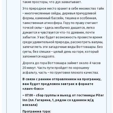
такие просторы, что дух захватывает.
Это природное место хранит в себе множество тайн
– многочисленные сейды, деревья причудливой
формы, каменный бассейн, тишина и особенная,
таинственная атмосфера. Гору по праву считают
точкой силы – здесь необычно дышится, легко
думается и чувствуется что-то древнее, почти
забытое. У вас будет возможность провести время
среди удивительной природы, рассмотреть валуны,
запечатлеть эти загадочные виды Воттоваары. Без
суеты, без спешки – целый день на горе, который
запомнится надолго.
Дорога до гора Воттоваара займет около 4 часов
20 минут. Часть пути пройдет по хорошему
асфальту, часть – по грунтовке плохого качества.
В связи с ранним отправлением на программу,
вам будет предложен завтрак в формате
«ланч-бокс»
~ 07:00 - сбор группы и выезд от гостиницы Piter
Inn (пл. Гагарина, 1, рядом со зданием ж/д
вокзала)
Программа тура: