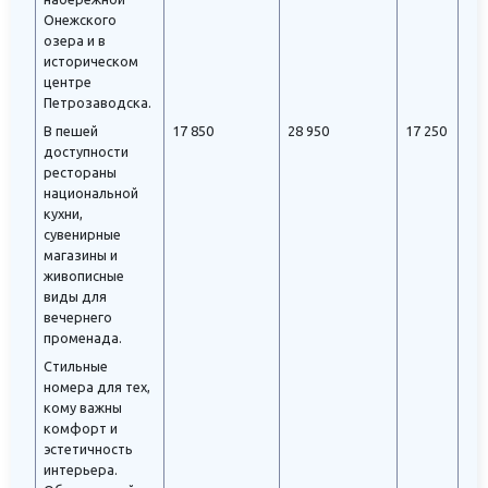
Онежского
озера и в
историческом
центре
Петрозаводска.
В пешей
17 850
28 950
17 250
доступности
рестораны
национальной
кухни,
сувенирные
магазины и
живописные
виды для
вечернего
променада.
Стильные
номера для тех,
кому важны
комфорт и
эстетичность
интерьера.