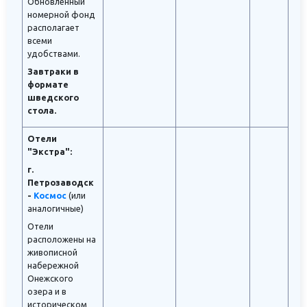
Обновленный
номерной фонд
располагает
всеми
удобствами.
Завтраки в
формате
шведского
стола.
Отели
"Экстра":
г.
Петрозаводск
-
Космос
(или
аналогичные)
Отели
расположены на
живописной
набережной
Онежского
озера и в
историческом