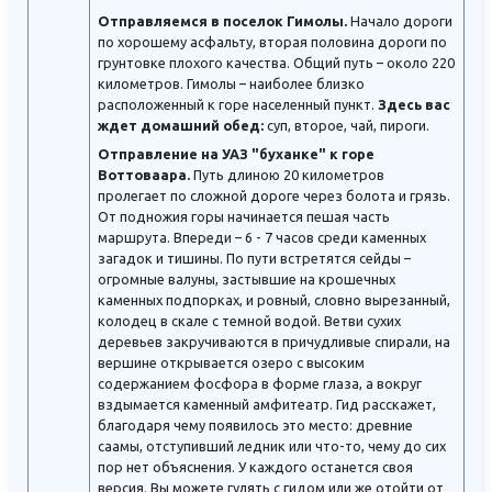
Отправляемся в поселок Гимолы.
Начало дороги
по хорошему асфальту, вторая половина дороги по
грунтовке плохого качества. Общий путь – около 220
километров. Гимолы – наиболее близко
расположенный к горе населенный пункт.
Здесь вас
ждет домашний обед:
суп, второе, чай, пироги.
Отправление на УАЗ "буханке" к горе
Воттоваара.
Путь длиною 20 километров
пролегает по сложной дороге через болота и грязь.
От подножия горы начинается пешая часть
маршрута. Впереди – 6 - 7 часов среди каменных
загадок и тишины. По пути встретятся сейды –
огромные валуны, застывшие на крошечных
каменных подпорках, и ровный, словно вырезанный,
колодец в скале с темной водой. Ветви сухих
деревьев закручиваются в причудливые спирали, на
вершине открывается озеро с высоким
содержанием фосфора в форме глаза, а вокруг
вздымается каменный амфитеатр. Гид расскажет,
благодаря чему появилось это место: древние
саамы, отступивший ледник или что-то, чему до сих
пор нет объяснения. У каждого останется своя
версия. Вы можете гулять с гидом или же отойти от