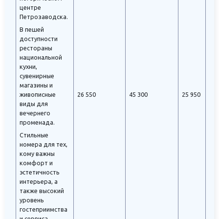
центре
Петрозаводска.
В пешей
доступности
рестораны
национальной
кухни,
сувенирные
магазины и
живописные
26 550
45 300
25 950
виды для
вечернего
променада.
Стильные
номера для тех,
кому важны
комфорт и
эстетичность
интерьера, а
также высокий
уровень
гостеприимства
и сервиса.