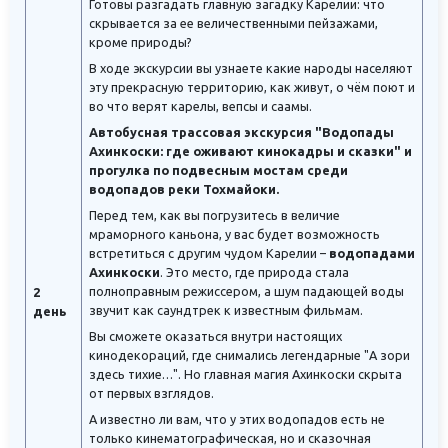
Готовы разгадать главную загадку Карелии: что
скрывается за ее величественными пейзажами,
кроме природы?
В ходе экскурсии вы узнаете какие народы населяют
эту прекрасную территорию, как живут, о чём поют и
во что верят карелы, вепсы и саамы.
Автобусная трассовая экскурсия "Водопады
Ахинкоски: где оживают кинокадры и сказки" и
прогулка по подвесным мостам среди
водопадов реки Тохмайоки.
Перед тем, как вы погрузитесь в величие
мраморного каньона, у вас будет возможность
встретиться с другим чудом Карелии –
водопадами
Ахинкоски
. Это место, где природа стала
полноправным режиссером, а шум падающей воды
2
звучит как саундтрек к известным фильмам.
день
Вы сможете оказаться внутри настоящих
кинодекораций, где снимались легендарные "А зори
здесь тихие…". Но главная магия Ахинкоски скрыта
от первых взглядов.
А известно ли вам, что у этих водопадов есть не
только кинематографическая, но и сказочная