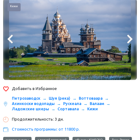
Кижи
Добавить в Избранное
Петрозаводск
Шуя (река)
Воттоваара
Ахинкоски водопады
Рускеала
Валаам
Ладожские шхеры
Сортавала
Кижи
Продолжительность: 3 дн.
Стоимость программы: от 11800 р.
активные туры
с водной прогулкой
объекты ЮНЕСКО
День России