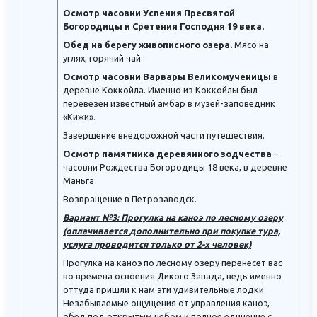
Осмотр часовни Успения Пресвятой
Богородицы и Сретения Господня 19 века.
Обед на берегу живописного озера.
Мясо на
углях, горячий чай.
Осмотр часовни Варвары Великомученицы
в
деревне Коккойла. Именно из Коккойлы был
перевезен известный амбар в музей-заповедник
«Кижи».
Завершение внедорожной части путешествия.
Осмотр памятника деревянного зодчества
–
часовни Рождества Богородицы
18 века, в деревне
Маньга
Возвращение в Петрозаводск.
Вариант №3: Прогулка на каноэ по лесному озеру
(оплачивается дополнительно при покупке тура,
услуга проводится только от 2-х человек)
Прогулка на каноэ по лесному озеру перенесет вас
во времена освоения Дикого Запада, ведь именно
оттуда пришли к нам эти удивительные лодки.
Незабываемые ощущения от управления каноэ,
обед под открытым небом и полное единение с