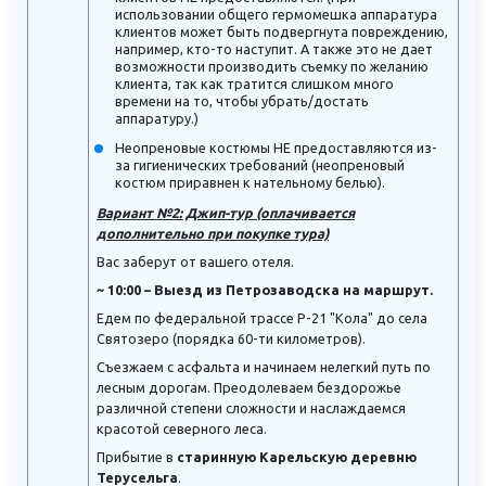
использовании общего гермомешка аппаратура
клиентов может быть подвергнута повреждению,
например, кто-то наступит. А также это не дает
возможности производить съемку по желанию
клиента, так как тратится слишком много
времени на то, чтобы убрать/достать
аппаратуру.)
Неопреновые костюмы НЕ предоставляются из-
за гигиенических требований (неопреновый
костюм приравнен к нательному белью).
Вариант №2: Джип-тур (оплачивается
дополнительно при покупке тура)
Вас заберут от вашего отеля.
~ 10:00 – Выезд из Петрозаводска на маршрут.
Едем по федеральной трассе Р-21 "Кола" до села
Святозеро (порядка 60-ти километров).
Съезжаем с асфальта и начинаем нелегкий путь по
лесным дорогам. Преодолеваем бездорожье
различной степени сложности и наслаждаемся
красотой северного леса.
Прибытие в
старинную
Карельскую деревню
Терусельга
.