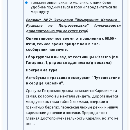
треккинговые палки по желанию, с ними будет
удобнее подниматься в гору и передвигаться по
маршруту
Вариант №7: Экскурсия "Жемчужина Карелии –
Рускеала из Петрозаводска"
(оплачивается
дополнительно при покупке тура)
Ориентировочное время отправления с 08:00 –
09:30, точное время придет вам в смс-
сообщении накануне.
Сбор группы и выезд от гостиницы Piter Inn (пл.
Гагарина, 1, рядом со зданием ж/д вокзала)
Программа тура:
Автобусная трассовая экскурсия "Путешествие
в сердце Карелии".
Сразу за Петрозаводском начинается Карелия – та
самая, которую вы мечтали увидеть. Дорога вьется
между покрытыми тайгой холмами, озерами в
гранитных берегах, пересекая лесные речки и минуя
карельские деревни и поселки. Природа – вот
главная достопримечательность Карелии, но это не
все…