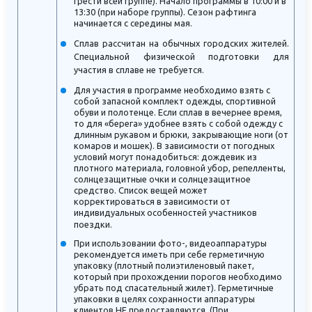
грести всей группе). Начало программы в 10:00 и в
13:30 (при наборе группы). Сезон рафтинга
начинается с середины мая.
Сплав рассчитан на обычных городских жителей.
Специальной физической подготовки для
участия в сплаве не требуется.
Для участия в программе необходимо взять с
собой запасной комплект одежды, спортивной
обуви и полотенце. Если сплав в вечернее время,
то для «берега» удобнее взять с собой одежду с
длинным рукавом и брюки, закрывающие ноги (от
комаров и мошек). В зависимости от погодных
условий могут понадобиться: дождевик из
плотного материала, головной убор, репелленты,
солнцезащитные очки и солнцезащитное
средство. Список вещей может
корректироваться в зависимости от
индивидуальных особенностей участников
поездки.
При использовании фото-, видеоаппаратуры
рекомендуется иметь при себе герметичную
упаковку (плотный полиэтиленовый пакет,
который при прохождении порогов необходимо
убрать под спасательный жилет). Герметичные
упаковки в целях сохранности аппаратуры
клиентов НЕ предоставляются. (При