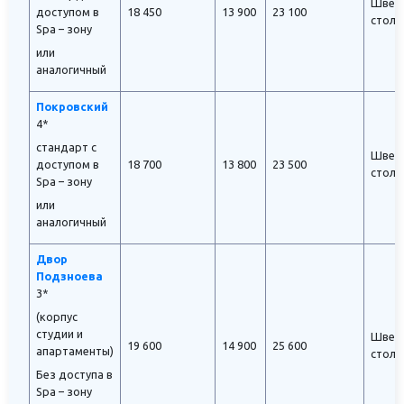
Швед
доступом в
18 450
13 900
23 100
стол
Spa – зону
или
аналогичный
Покровский
4*
стандарт с
Швед
доступом в
18 700
13 800
23 500
стол
Spa – зону
или
аналогичный
Двор
Подзноева
3*
(корпус
студии и
Швед
19 600
14 900
25 600
апартаменты)
стол
Без доступа в
Spa – зону