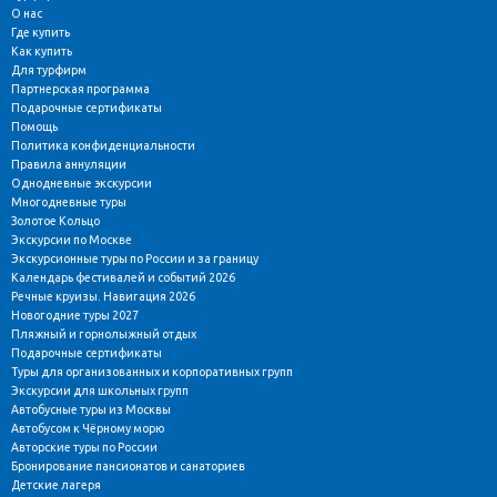
О нас
Где купить
Как купить
Для турфирм
Партнерская программа
Подарочные сертификаты
Помощь
Политика конфиденциальности
Правила аннуляции
Однодневные экскурсии
Многодневные туры
Золотое Кольцо
Экскурсии по Москве
Экскурсионные туры по России и за границу
Календарь фестивалей и событий 2026
Речные круизы. Навигация 2026
Новогодние туры 2027
Пляжный и горнолыжный отдых
Подарочные сертификаты
Туры для организованных и корпоративных групп
Экскурсии для школьных групп
Автобусные туры из Москвы
Автобусом к Чёрному морю
Авторские туры по России
Бронирование пансионатов и санаториев
Детские лагеря