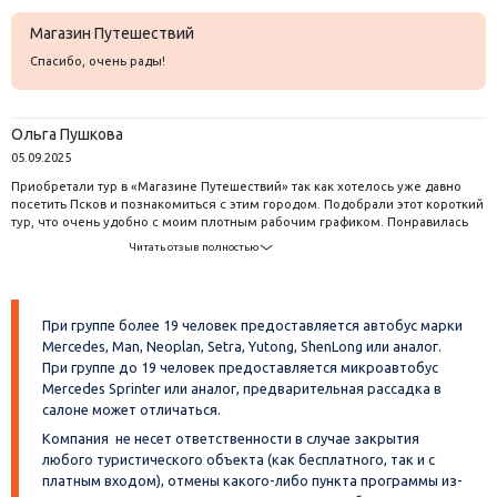
Магазин Путешествий
Спасибо, очень рады!
Ольга Пушкова
05.09.2025
Приобретали тур в «Магазине Путешествий» так как хотелось уже давно
посетить Псков и познакомиться с этим городом. Подобрали этот короткий
тур, что очень удобно с моим плотным рабочим графиком. Понравилась
экскурсия по городу Пскову, нас познакомили с историей города, посетили
Читать отзыв полностью
много интересных мест, Кремль и Троицкий собор, храмы, памятники. На
второй день нас ждали не менее интересные экскурсии в Изборск и
Печоры. Уезжала домой довольная и впечатленная. Программу
рекомендую!
При группе более 19 человек предоставляется автобус марки
Mercedes, Man, Neoplan, Setra, Yutong, ShenLong или аналог.
При группе до 19 человек предоставляется микроавтобус
Mercedes Sprinter или аналог, предварительная рассадка в
салоне может отличаться.
Компания не несет ответственности в случае закрытия
любого туристического объекта (как бесплатного, так и с
платным входом), отмены какого-либо пункта программы из-