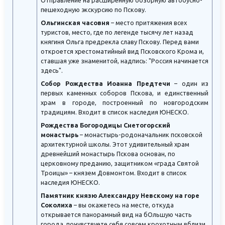
Отправление на расширенную обзорную автобусно-
пешеходную экскурсию по Пскову.
Ольгинская часовня
– место притяжения всех
туристов, место, где по легенде тысячу лет назад
княгиня Ольга предрекла славу Пскову. Перед вами
откроется хрестоматийный вид Псковского Крома и,
ставшая уже знаменитой, надпись: "Россия начинается
здесь".
Собор Рождества Иоанна Предтечи
– один из
первых каменных соборов Пскова, и единственный
храм в городе, построенный по новгородским
традициям. Входит в список наследия ЮНЕСКО.
Рождества Богородицы Снетогорский
монастырь
– монастырь-родоначальник псковской
архитектурной школы. Этот удивительный храм
древнейший монастырь Пскова основан, по
церковному преданию, защитником «града Святой
Троицы» – князем Довмонтом. Входит в список
наследия ЮНЕСКО.
Памятник князю Александру Невскому на горе
Соколиха
– вы окажетесь на месте, откуда
открывается панорамный вид на бОльшую часть
города, почувствуете себя совсем крохотным вблизи