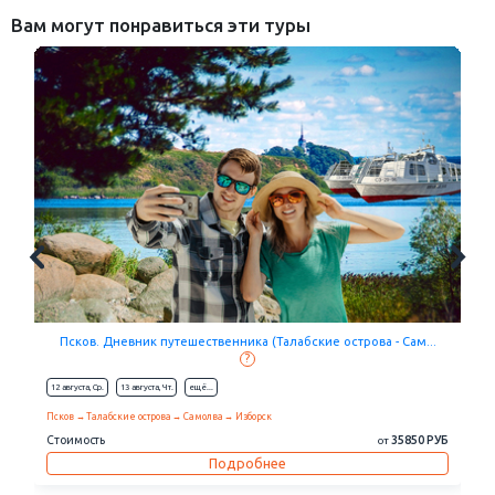
Вам могут понравиться эти туры
Талабские острова и монастыри Псковщины (острова Залита...
?
25 июля,
Вс.
08 августа,
Вс.
eщё...
Санкт-Петербург
Талабские острова
Псков
Печоры
Стоимость
14500 РУБ
от
Подробнее