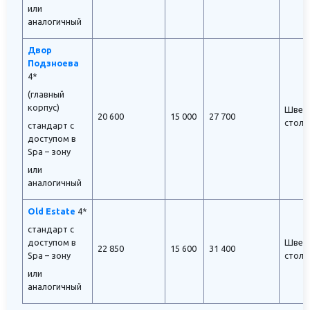
или
аналогичный
Двор
Подзноева
4*
(главный
корпус)
Швед
20 600
15 000
27 700
стол
стандарт с
доступом в
Spa – зону
или
аналогичный
Old Estate
4*
стандарт с
доступом в
Швед
22 850
15 600
31 400
Spa – зону
стол
или
аналогичный