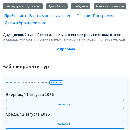
замки, крепости, дворцы
День России
по будням
Майские праздники
Прайс-лист
В стоимость включено
Состав
Программа
Даты и бронирование
Двухдневный тур в Псков для тех, кто ещё ни разу не бывал в этом
древнем городе. Вы отправитесь в один из крупнейших монастырей
России в Печорах и Изборскую крепость, откуда "пошла Русская
Подробнее
земля". На автобусно-пешеходной экскурсии по Пскову у вас будет
возможность увидеть все основные достопримечательности города,
включая те, что находятся на отдалении от центральной части
Забронировать тур
города.
ВСЕ ДАТЫ
2026>
АВГУСТ
СЕНТЯБРЬ
ОКТЯБРЬ
Вторник, 11 августа 2026
ЗАКАЗАТЬ
Среда, 12 августа 2026
ЗАКАЗАТЬ