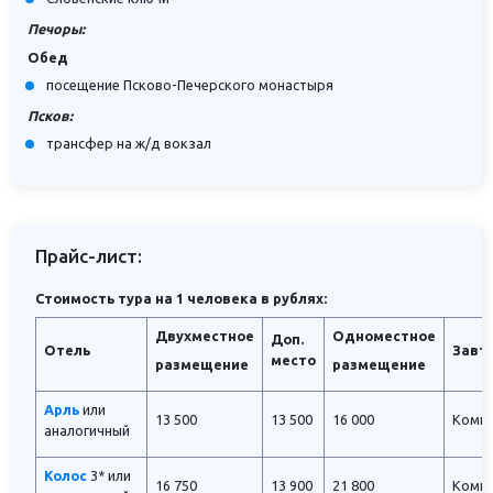
Печоры:
Обед
посещение Псково-Печерского монастыря
Псков:
трансфер на ж/д вокзал
Прайс-лист:
Стоимость тура на 1 человека в рублях:
Двухместное
Одноместное
Доп.
Отель
Завт
место
размещение
размещение
Арль
или
13 500
13 500
16 000
Комп
аналогичный
Колос
3*
или
16 750
13 900
21 800
Комп