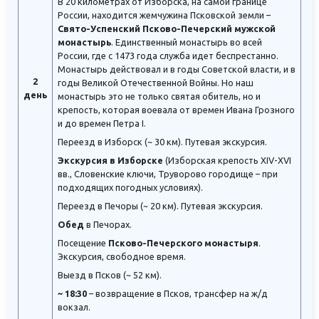
В 20 километрах от Изборска, на самой границе
России, находится жемчужина Псковской земли –
Свято-Успенский Псково-Печерский мужской
монастырь
. Единственный монастырь во всей
России, где с 1473 года служба идет беспрестанно.
Монастырь действовал и в годы Советской власти, и в
2
годы Великой Отечественной Войны. Но наш
день
монастырь это не только святая обитель, но и
крепость, которая воевала от времен Ивана Грозного
и до времен Петра I.
Переезд в Изборск (~ 30 км). Путевая экскурсия.
Экскурсия в Изборске
(Изборская крепость XIV-XVI
вв., Словенские ключи, Труворово городище – при
подходящих погодных условиях).
Переезд в Печоры (~ 20 км). Путевая экскурсия.
Обед
в Печорах.
Посещение
Псково-Печерского монастыря
.
Экскурсия, свободное время.
Выезд в Псков (~ 52 км).
~ 18:30
– возвращение в Псков, трансфер на ж/д
вокзал.