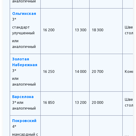
аналогичный
Ольгинская
3*
стандарт
Швед
16 200
13 300
18 300
улучшенный
стол
или
аналогичный
Золотая
Набережная
3*
16 250
14 000
20 700
Комп
или
аналогичный
Барселона
Швед
3*
или
16 850
13 200
20 000
стол
аналогичный
Покровский
4*
мансардный с