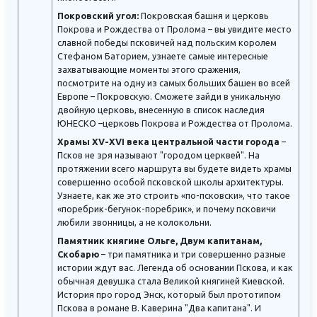
Покровский угол:
Покровская башня и церковь
Покрова и Рождества от Пролома – вы увидите место
славной победы псковичей над польским королем
Стефаном Баторием, узнаете самые интересные
захватывающие моменты этого сражения,
посмотрите на одну из самых больших башен во всей
Европе – Покровскую. Сможете зайди в уникальную
двойную церковь, внесенную в список наследия
ЮНЕСКО –церковь Покрова и Рождества от Пролома.
Храмы XV-XVI века центральной части города
–
Псков не зря называют "городом церквей". На
протяжении всего маршрута вы будете видеть храмы
совершенно особой псковской школы архитектуры.
Узнаете, как же это строить «по-псковски», что такое
«поребрик-бегунок-поребрик», и почему псковичи
любили звонницы, а не колокольни.
Памятник княгине Ольге, Двум капитанам,
Скобарю
– три памятника и три совершенно разные
истории ждут вас. Легенда об основании Пскова, и как
обычная девушка стала Великой княгиней Киевской.
История про город Энск, который был прототипом
Пскова в романе В. Каверина "Два капитана". И