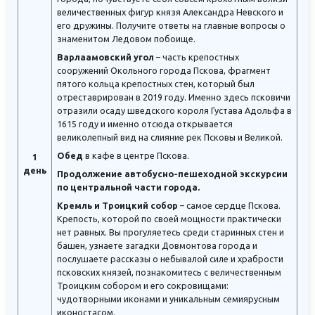
величественных фигур князя Александра Невского и
его дружины. Получите ответы на главные вопросы о
знаменитом Ледовом побоище.
Варлаамовский угол
– часть крепостных
сооружений Окольного города Пскова, фрагмент
пятого кольца крепостных стен, который был
отреставрирован в 2019 году. Именно здесь псковичи
отразили осаду шведского короля Густава Адольфа в
1615 году и именно отсюда открывается
великолепный вид на слияние рек Псковы и Великой.
Обед
в кафе в центре Пскова.
1
день
Продолжение автобусно-пешеходной экскурсии
по центральной части города.
Кремль и Троицкий собор
– самое сердце Пскова.
Крепость, которой по своей мощности практически
нет равных. Вы прогуляетесь среди старинных стен и
башен, узнаете загадки Довмонтова города и
послушаете рассказы о небывалой силе и храбрости
псковских князей, познакомитесь с величественным
Троицким собором и его сокровищами:
чудотворными иконами и уникальным семиярусным
иконостасом.