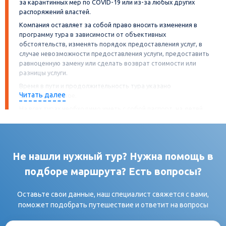
за карантинных мер по COVID-19 или из-за любых других
распоряжений властей.
Компания оставляет за собой право вносить изменения в
программу тура в зависимости от объективных
обстоятельств, изменять порядок предоставления услуг, в
случае невозможности предоставления услуги, предоставить
равноценную замену или сделать возврат стоимости или
разницы услуги.
Время в пути и продолжительность тура указано
Читать далее
ориентировочное.
На всех турах необходимо иметь с собой паспорт, на детей
свидетельство о рождении. А также
иные документы, требуемые гостиницами, музеями,
точками питания и другими объектами посещения в
программе тура (как то: QR-код, сертификат или иное, в
Не нашли нужный тур? Нужна помощь в
зависимости от ограничений введённых регионом/
страной). Иностранные граждане должны иметь при
подборе маршрута? Есть вопросы?
себе миграционную карту.
При междугородней перевозке (при пересечении
Оставьте свои данные, наш специалист свяжется с вами,
административных границ областей (субъектов) Российской
поможет подобрать путешествие и ответит на вопросы
Федерации, за исключением границы города Москва и
Московской области) сведения о пассажирах автобуса