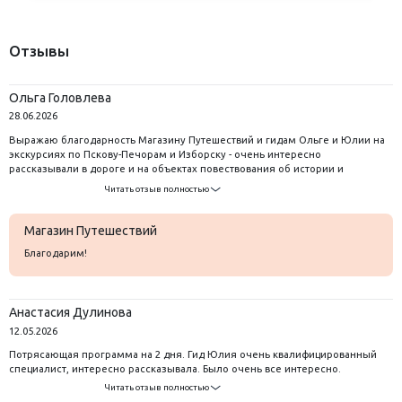
Отзывы
Ольга Головлева
28.06.2026
Выражаю благодарность Магазину Путешествий и гидам Ольге и Юлии на
экскурсиях по Пскову-Печорам и Изборску - очень интересно
рассказывали в дороге и на объектах повествования об истории и
событиях далеких веков Сами локации тоже привлекательны
Читать отзыв полностью
:крепости,храмы,памятники
Магазин Путешествий
Благодарим!
Анастасия Дулинова
12.05.2026
Потрясающая программа на 2 дня. Гид Юлия очень квалифицированный
специалист, интересно рассказывала. Было очень все интересно.
Читать отзыв полностью