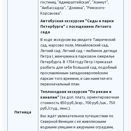
гостиниц "Адмиралтейская", "Азимут",
"Амбассадор", "Домина", "Римского-
Корсакова".
Автобусная экскурсия "Сады и парки
Петербурга" с посещением Летнего
сада
В ходе экскурсии вы увидите Таврический
сад, марсово поле, Михайловский сад,
Летний сад. Летний сад – любимое детище
Петра I, жемчужина в парковом ожерелье
Петербурга. В 1704 году Петр I приказал
разбить для себя большой сад, подобный
прославленным западноевропейским
паркам того времени, и сам наметил его
первоначальный план.
Теплоходная экскурсия "По рекам и
каналам"
(за доп. плату, ориентировочная
стоимость 850 руб./взр., 700 руб./шк., 750
руб./студ., пенс.).
Пятница
Вас ждёт увлекательное путешествие по
Северной Венеции с её живописными
водными улицами и ажурными оградами,