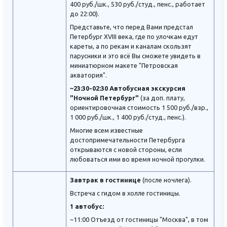
400 руб./шк., 530 руб./студ., пенс., работает
до 22:00).
Представьте, что перед Вами предстал
Петербург XVIII века, где по улочкам едут
кареты, а по рекам и каналам скользят
парусники и это всё Вы сможете увидеть в
миниатюрном макете "Петровская
акватория".
~23:30-02:30 Автобусная экскурсия
"Ночной Петербург"
(за доп. плату,
ориентировочная стоимость 1 500 руб./взр.,
1 000 руб./шк., 1 400 руб./студ., пенс.).
Многие всем известные
достопримечательности Петербурга
открываются с новой стороны, если
любоваться ими во время ночной прогулки.
Завтрак в гостинице
(после ночлега).
Встреча с гидом в холле гостиницы.
1 автобус:
~11:00 Отъезд от гостиницы "Москва", в том