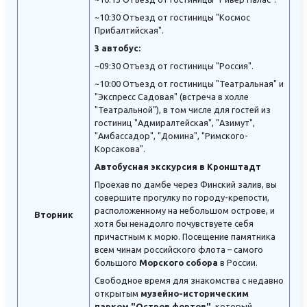
~10:30 Отъезд от гостиницы "Космос
Прибалтийская".
3 автобус:
~09:30 Отъезд от гостиницы "Россия".
~10:00 Отъезд от гостиницы "Театральная" и
"Экспресс Садовая" (встреча в холле
"Театральной"), в том числе для гостей из
гостиниц "Адмиралтейская", "Азимут",
"Амбассадор", "Домина", "Римского-
Корсакова".
Автобусная экскурсия в Кронштадт
Проехав по дамбе через Финский залив, вы
совершите прогулку по городу-крепости,
расположенному на небольшом острове, и
Вторник
хотя бы ненадолго почувствуете себя
причастным к морю. Посещение памятника
всем чинам российского флота – самого
большого
Морского собора
в России.
Свободное время для знакомства с недавно
открытым
музейно-историческим
парком "Остров фортов"
, который