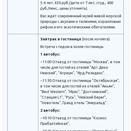
5-6 лет, 650 руб./дети от 7 лет, студ., 400
руб./пенс., цены уточнять).
Вас ждёт современный музей живой морской
природы с акулами и тюленями, коралловым
рифом и его экзотическими обитателями.
Завтрак в гостинице
(после ночлега).
Встреча с гидом в холле гостиницы.
1 автобус:
~11:00 Отъезд от гостиницы "Москва", в том
числе для гостей из отелей "Арт Деко
Невский", "Атриум", "Ярд Резиденс".
~11:30 Отъезд от гостиницы "Октябрьская",
в том числе для гостей из отелей "Акьян",
"Best Western", "Ирис", "Достоевский",
"Станция L1", "Русь", "Невский Берег",
"Новотель", Гранд отель "Эмеральд".
2 автобус:
~10:10 Отъезд от гостиницы "Космос
Прибалтийская".