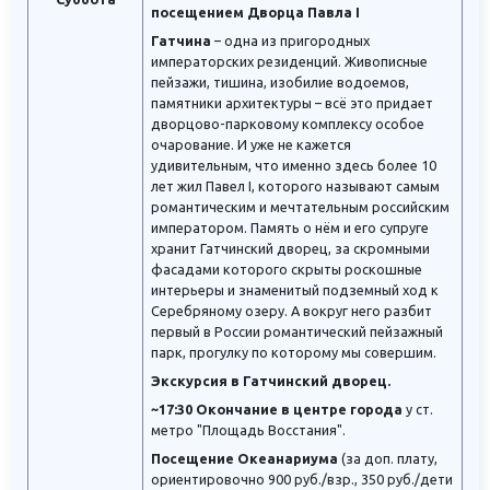
посещением Дворца Павла I
Гатчина
– одна из пригородных
императорских резиденций. Живописные
пейзажи, тишина, изобилие водоемов,
памятники архитектуры – всё это придает
дворцово-парковому комплексу особое
очарование. И уже не кажется
удивительным, что именно здесь более 10
лет жил Павел I, которого называют самым
романтическим и мечтательным российским
императором. Память о нём и его супруге
хранит Гатчинский дворец, за скромными
фасадами которого скрыты роскошные
интерьеры и знаменитый подземный ход к
Серебряному озеру. А вокруг него разбит
первый в России романтический пейзажный
парк, прогулку по которому мы совершим.
Экскурсия в Гатчинский дворец.
~17:30 Окончание в центре города
у ст.
метро "Площадь Восстания".
Посещение Океанариума
(за доп. плату,
ориентировочно 900 руб./взр., 350 руб./дети