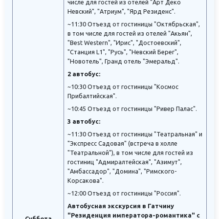
числе для гостей из отелей "Арт Деко
Невский", "Атриум", "Ярд Резиденс".
~11:30 Отъезд от гостиницы "Октябрьская",
в том числе для гостей из отелей "Акьян",
"Best Western", "Ирис", "Достоевский",
"Станция L1", "Русь", "Невский Берег",
"Новотель", Гранд отель "Эмеральд".
2 автобус:
~10:30 Отъезд от гостиницы "Космос
Прибалтийская".
~10:45 Отъезд от гостиницы "Ривер Палас".
3 автобус:
~11:30 Отъезд от гостиницы "Театральная" и
"Экспресс Садовая" (встреча в холле
"Театральной"), в том числе для гостей из
гостиниц "Адмиралтейская", "Азимут",
"Амбассадор", "Домина", "Римского-
Корсакова".
~12:00 Отъезд от гостиницы "Россия".
Автобусная экскурсия в Гатчину
"Резиденция императора-романтика" с
Суббота