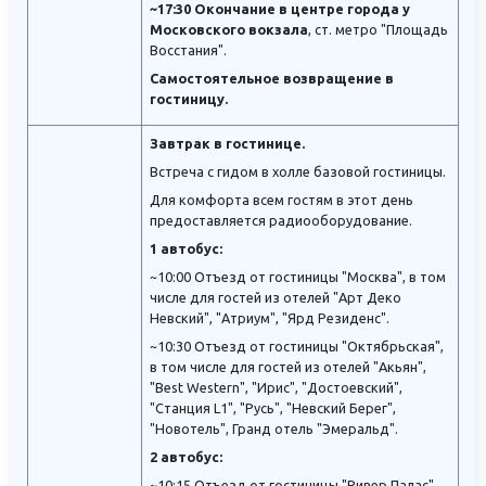
~17:30 Окончание в центре города у
Московского вокзала
, ст. метро "Площадь
Восстания".
Самостоятельное возвращение в
гостиницу.
Завтрак в гостинице.
Встреча с гидом в холле базовой гостиницы.
Для комфорта всем гостям в этот день
предоставляется радиооборудование.
1 автобус:
~10:00 Отъезд от гостиницы "Москва", в том
числе для гостей из отелей "Арт Деко
Невский", "Атриум", "Ярд Резиденс".
~10:30 Отъезд от гостиницы "Октябрьская",
в том числе для гостей из отелей "Акьян",
"Best Western", "Ирис", "Достоевский",
"Станция L1", "Русь", "Невский Берег",
"Новотель", Гранд отель "Эмеральд".
2 автобус:
~10:15 Отъезд от гостиницы "Ривер Палас".