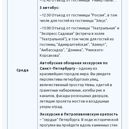
~12:45 Отъезд от гостиницы "Ривер Палас".
3 автобус:
~12:30 Отъезд от гостиницы "Россия", в том
числе для гостей из гостиницы "Элкус".
~13:00 Отъезд от гостиницы "Театральная" и
"Экспресс Садовая" (встреча в холле
"Театральной"), в том числе для гостей из
гостиниц "Адмиралтейская", "Азимут",
"Амбассадор", "Домина", "Римского-
Корсакова".
Автобусная обзорная экскурсия по
Санкт-Петербургу
– одному из
Среда
красивейших городов мира. Вы увидите
перспективы петербургских улиц,
величественный простор Невы, одетой в
гранитные набережные, изгибы рек и
каналов, фасады роскошных дворцов,
летящие пролёты мостов и воздушные
узоры оград.
Экскурсия в Петропавловскую крепость
– "сердце" Петербурга. В ходе исторической
прогулки вы пройдете вдоль каменных стен