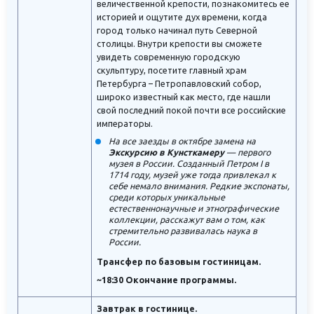
величественной крепости, познакомитесь ее
историей и ощутите дух времени, когда
город только начинал путь Северной
столицы. Внутри крепости вы сможете
увидеть современную городскую
скульптуру, посетите главный храм
Петербурга – Петропавловский собор,
широко известный как место, где нашли
свой последний покой почти все российские
императоры.
На все заезды в октябре замена на
Экскурсию в Кунсткамеру
— первого
музея в России. Созданный Петром I в
1714 году, музей уже тогда привлекал к
себе немало внимания. Редкие экспонаты,
среди которых уникальные
естественнонаучные и этнографические
коллекции, расскажут вам о том, как
стремительно развивалась наука в
России.
Трансфер по базовым гостиницам.
~18:30 Окончание программы.
Завтрак в гостинице.