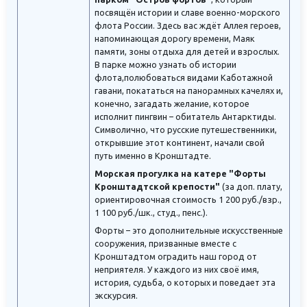
посвящён истории и славе военно-морского
флота России. Здесь вас ждёт Аллея героев,
напоминающая дорогу времени, Маяк
памяти, зоны отдыха для детей и взрослых.
В парке можно узнать об истории
флота,полюбоваться видами Каботажной
гавани, покататься на панорамных качелях и,
конечно, загадать желание, которое
исполнит пингвин – обитатель Антарктиды.
Символично, что русские путешественники,
открывшие этот континент, начали свой
путь именно в Кронштадте.
Морская прогулка на катере "Форты
Кронштадтской крепости"
(за доп. плату,
ориентировочная стоимость 1 200 руб./взр.,
1 100 руб./шк., студ., пенс.).
Форты – это дополнительные искусственные
сооружения, призванные вместе с
Кронштадтом оградить наш город от
неприятеля. У каждого из них своё имя,
история, судьба, о которых и поведает эта
экскурсия.