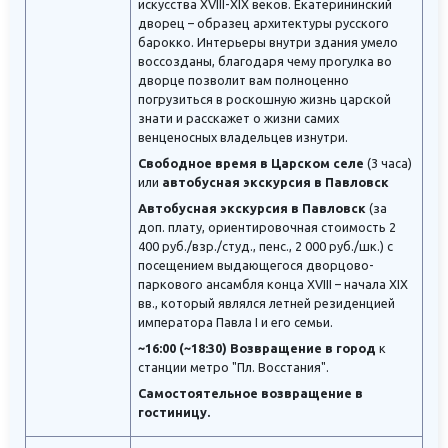
искусства XVIII-XIX веков. Екатерининский
дворец – образец архитектуры русского
барокко. Интерьеры внутри здания умело
воссозданы, благодаря чему прогулка во
дворце позволит вам полноценно
погрузиться в роскошную жизнь царской
знати и расскажет о жизни самих
венценосных владельцев изнутри.
Свободное время в Царском селе
(3 часа)
или
автобусная экскурсия в Павловск
Автобусная экскурсия в Павловск
(за
доп. плату, ориентировочная стоимость 2
400 руб./взр./студ., пенс., 2 000 руб./шк.) с
посещением выдающегося дворцово-
паркового ансамбля конца XVIII – начала XIX
вв., который являлся летней резиденцией
императора Павла I и его семьи.
~16:00 (~18:30) Возвращение в город
к
станции метро "Пл. Восстания".
Самостоятельное возвращение в
гостиницу.