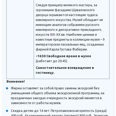
Следуя принципу великого мастера, за
скромными фасадами Шуваловского
дворца скрываются настоящие чудеса
ювелирного искусства. Музей обладает не
имеющим аналогов собранием русского
ювелирного и декоративно-прикладного
искусств XIX-XX вв. Наиболее ценные и
известные предметы в коллекции музея – 9
императорских пасхальных яиц, созданных
фирмой Карла Густава Фаберже.
~16:30 Свободное время в музее
(работает до 20:45).
Самостоятельное возвращение в
гостиницу.
Внимание!
Фирма оставляет за собой право замены экскурсий без
уменьшения общего объема экскурсионной программы, на
праздничных заездах очередность экскурсий меняется в
зависимости от работы музеев.
Скидка детям до 14 лет: Петропавловская крепость (среда)
400 руб., Екатерининский дворец (четверг) 900 руб., Эрмитаж