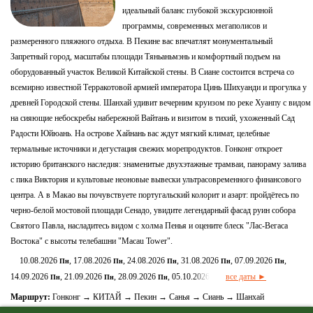
идеальный баланс глубокой экскурсионной
программы, современных мегаполисов и
размеренного пляжного отдыха. В Пекине вас впечатлят монументальный
Запретный город, масштабы площади Тяньаньмэнь и комфортный подъем на
оборудованный участок Великой Китайской стены. В Сиане состоится встреча со
всемирно известной Терракотовой армией императора Цинь Шихуанди и прогулка у
древней Городской стены. Шанхай удивит вечерним круизом по реке Хуанпу с видом
на сияющие небоскребы набережной Вайтань и визитом в тихий, ухоженный Сад
Радости Юйюань. На острове Хайнань вас ждут мягкий климат, целебные
термальные источники и дегустация свежих морепродуктов. Гонконг откроет
историю британского наследия: знаменитые двухэтажные трамваи, панораму залива
с пика Виктория и культовые неоновые вывески ультрасовременного финансового
центра. А в Макао вы почувствуете португальский колорит и азарт: пройдётесь по
черно-белой мостовой площади Сенадо, увидите легендарный фасад руин собора
Святого Павла, насладитесь видом с холма Пенья и оцените блеск "Лас-Вегаса
Востока" с высоты телебашни "Macau Tower".
10.08.2026
, 17.08.2026
, 24.08.2026
, 31.08.2026
, 07.09.2026
,
Пн
Пн
Пн
Пн
Пн
14.09.2026
, 21.09.2026
, 28.09.2026
, 05.10.2026
все даты ►
Пн
Пн
Пн
Пн
Маршрут:
Гонконг → КИТАЙ → Пекин → Санья → Сиань → Шанхай