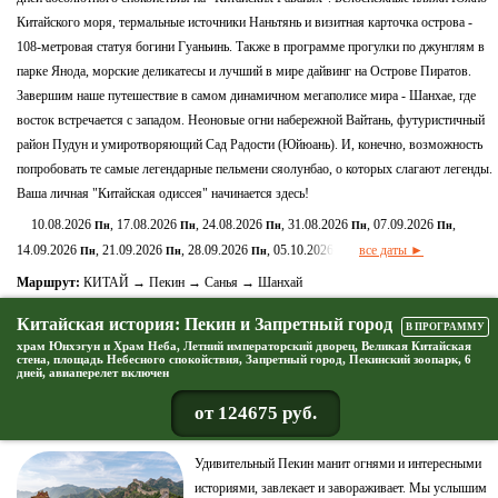
Китайского моря, термальные источники Наньтянь и визитная карточка острова -
108-метровая статуя богини Гуаньинь. Также в программе прогулки по джунглям в
парке Янода, морские деликатесы и лучший в мире дайвинг на Острове Пиратов.
Завершим наше путешествие в самом динамичном мегаполисе мира - Шанхае, где
восток встречается с западом. Неоновые огни набережной Вайтань, футуристичный
район Пудун и умиротворяющий Сад Радости (Юйюань). И, конечно, возможность
попробовать те самые легендарные пельмени сяолунбао, о которых слагают легенды.
Ваша личная "Китайская одиссея" начинается здесь!
10.08.2026
, 17.08.2026
, 24.08.2026
, 31.08.2026
, 07.09.2026
,
Пн
Пн
Пн
Пн
Пн
14.09.2026
, 21.09.2026
, 28.09.2026
, 05.10.2026
все даты ►
Пн
Пн
Пн
Пн
Маршрут:
КИТАЙ → Пекин → Санья → Шанхай
Китайская история: Пекин и Запретный город
В ПРОГРАММУ
храм Юнхэгун и Храм Неба, Летний императорский дворец, Великая Китайская
стена, площадь Небесного спокойствия, Запретный город, Пекинский зоопарк, 6
дней, авиаперелет включен
от 124675 руб.
Удивительный Пекин манит огнями и интересными
историями, завлекает и завораживает. Мы услышим