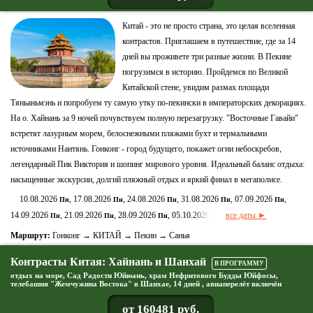
Китай - это не просто страна, это целая вселенная
контрастов. Приглашаем в путешествие, где за 14
дней вы проживете три разные жизни. В Пекине
погрузимся в историю. Пройдемся по Великой
Китайской стене, увидим размах площади
Тяньаньмэнь и попробуем ту самую утку по-пекински в императорских декорациях.
На о. Хайнань за 9 ночей почувствуем полную перезагрузку. "Восточные Гавайи"
встретят лазурным морем, белоснежными пляжами бухт и термальными
источниками Нантянь. Гонконг - город будущего, покажет огни небоскребов,
легендарный Пик Виктория и шопинг мирового уровня. Идеальный баланс отдыха:
насыщенные экскурсии, долгий пляжный отдых и яркий финал в мегаполисе.
10.08.2026
, 17.08.2026
, 24.08.2026
, 31.08.2026
, 07.09.2026
,
Пн
Пн
Пн
Пн
Пн
14.09.2026
, 21.09.2026
, 28.09.2026
, 05.10.2026
все даты ►
Пн
Пн
Пн
Пн
Маршрут:
Гонконг → КИТАЙ → Пекин → Санья
Контрасты Китая: Хайнань и Шанхай
В ПРОГРАММУ
отдых на море, Сад Радости Юйюань, храм Нефритового Будды Юйфосы,
телебашня "Жемчужина Востока" в Шанхае, 14 дней , авиаперелёт включён
от 160481 руб.