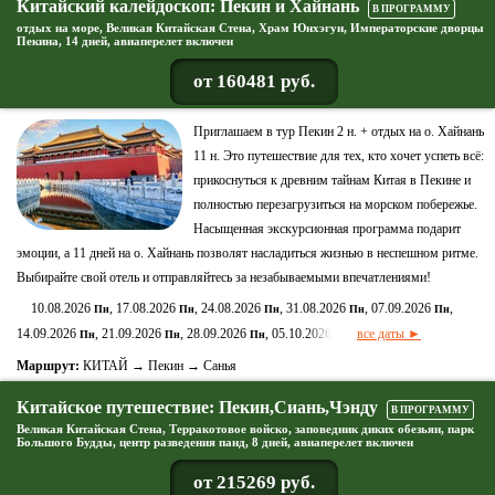
Китайский калейдоскоп: Пекин и Хайнань
В ПРОГРАММУ
отдых на море, Великая Китайская Стена, Храм Юнхэгун, Императорские дворцы
Пекина, 14 дней, авиаперелет включен
от 160481 руб.
Приглашаем в тур Пекин 2 н. + отдых на о. Хайнань
11 н. Это путешествие для тех, кто хочет успеть всё:
прикоснуться к древним тайнам Китая в Пекине и
полностью перезагрузиться на морском побережье.
Насыщенная экскурсионная программа подарит
эмоции, а 11 дней на о. Хайнань позволят насладиться жизнью в неспешном ритме.
Выбирайте свой отель и отправляйтесь за незабываемыми впечатлениями!
10.08.2026
, 17.08.2026
, 24.08.2026
, 31.08.2026
, 07.09.2026
,
Пн
Пн
Пн
Пн
Пн
14.09.2026
, 21.09.2026
, 28.09.2026
, 05.10.2026
все даты ►
Пн
Пн
Пн
Пн
Маршрут:
КИТАЙ → Пекин → Санья
Китайское путешествие: Пекин,Сиань,Чэнду
В ПРОГРАММУ
Великая Китайская Стена, Терракотовое войско, заповедник диких обезьян, парк
Большого Будды, центр разведения панд, 8 дней, авиаперелет включен
от 215269 руб.