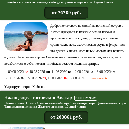
Ялонгбея в отелях по вашему выбору и прямым перелетом, 9 дней + авиа
от 76789 руб.
Добро пожаловать на самый живописный остров в
Китае! Прекрасные пляжи с белым песком и
кристально чистой водой, утопающие в зелени
тропические леса, экзотическая фауна и флора - все
это делает Хайнань идеальным местом для вашего
отдыха. Посещение острова Хайнань это возможность не только отдохнуть, но и
позаботиться о себе, посетив китайские оздоровительные центры.
09.08.2026
, 10.08.2026
, 11.08.2026
, 12.08.2026
, 13.08.2026
,
Вс
Пн
Вт
Ср
Чт
14.08.2026
, 15.08.2026
, 16.08.2026
, 17.08.2026
все даты ►
Пт
Сб
Вс
Пн
Маршрут:
остров Хайнань
Чжанцзяцзе - китайский Аватар
В ПРОГРАММУ
Пекин, Сиань, Шанхай, национальный парк Чжанцзяцзе, гора Цзянькуньчжу, гора
Тяньцзышань, пещера Желтого дракона, 10 дней + авиа
от 283861 руб.