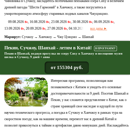
Чиновника в Сучжоу, насладитесь поэтичными пейзажами озера Сиху и величием
древней пагоды "Шести Гармоний" в Ханчжоу, а также погрузитесь в
умиротворяющую атмосферу старинных водных каналов Чжуцзяцзяо.
09.08.2026
, 16.08.2026
, 23.08.2026
, 30.08.2026
, 06.09.2026
,
Вс
Вс
Вс
Вс
Вс
13.09.2026
, 20.09.2026
, 27.09.2026
, 04.10.2026
все даты ►
Вс
Вс
Вс
Вс
Маршрут:
Сучжоу → Ханчжоу → Чжу Цзяцзяо → Шанхай
Пекин, Сучжоу, Шанхай - летим в Китай!
В ПРОГРАММУ
Пекин и Шанхай, водная прогулка по озеру Сиху в Ханчжоу и посещение музея
шелка в Сучжоу, 9 дней + авиа
от 155304 руб.
Интересная программа, позволяющая вам
познакомиться с Китаем и увидеть его основные
достопримечательности за 9 дней. Посетив Шанхай и
Пекин, у вас сложится представление о Китае, как о
стране хранящей свое наследие и идущей по пути
научно-технического прогресса, а поездка в Сучжоу и Ханчжоу в рамках тура на
скоростном поезде, как на машине времени, перенесет вас в древний Китай и
позволит прикоснуться к тайнам и артефактам давно минувших дней. Наслаждайтесь