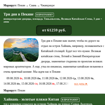
Маршрут:
Пекин → Сиань → Чжанцзяцзе
Три дня в Пекине
В ПРОГРАММУ
императорские дворцы, площадь Тяньаньмэнь, Великая Китайская Стена, 3 дня +
авиа
от 61259 руб.
Три дня в Пекине вам хватит, чтобы по дороге на
отдых на остров Хайнань, например, познакомиться с
Китайской столицей. Будет все что нужно: Великая
китайская стена, Летний и Зимний Императорские
дворцы, знаменитые стадионы по проектам великих
мировых архитекторов. А еще, утка по-пекински, знаменитые китайские пельмени и
очень приятный шопинг. Мы ждем вас в Пекине.
09.08.2026
, 10.08.2026
, 11.08.2026
, 12.08.2026
, 13.08.2026
,
Вс
Пн
Вт
Ср
Чт
14.08.2026
, 15.08.2026
, 16.08.2026
, 17.08.2026
все даты ►
Пт
Сб
Вс
Пн
Маршрут:
Пекин
Хайнань - золотые пляжи Китая
В ПРОГРАММУ
тур с пляжным отдыхом на острове Хайнань на пляжах Саньи, Дадунхая,