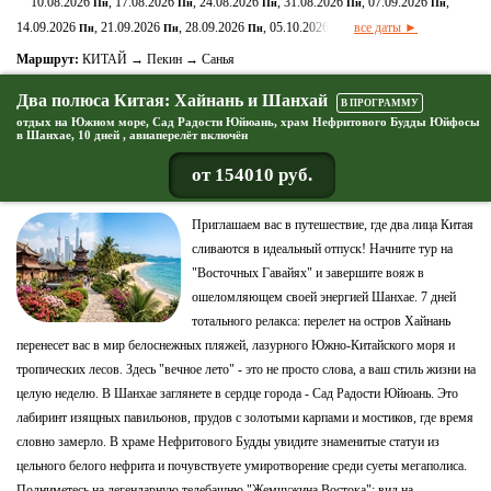
10.08.2026
, 17.08.2026
, 24.08.2026
, 31.08.2026
, 07.09.2026
,
Пн
Пн
Пн
Пн
Пн
14.09.2026
, 21.09.2026
, 28.09.2026
, 05.10.2026
все даты ►
Пн
Пн
Пн
Пн
Маршрут:
КИТАЙ → Пекин → Санья
Два полюса Китая: Хайнань и Шанхай
В ПРОГРАММУ
отдых на Южном море, Сад Радости Юйюань, храм Нефритового Будды Юйфосы
в Шанхае, 10 дней , авиаперелёт включён
от 154010 руб.
Приглашаем вас в путешествие, где два лица Китая
сливаются в идеальный отпуск! Начните тур на
"Восточных Гавайях" и завершите вояж в
ошеломляющем своей энергией Шанхае. 7 дней
тотального релакса: перелет на остров Хайнань
перенесет вас в мир белоснежных пляжей, лазурного Южно-Китайского моря и
тропических лесов. Здесь "вечное лето" - это не просто слова, а ваш стиль жизни на
целую неделю. В Шанхае заглянете в сердце города - Сад Радости Юйюань. Это
лабиринт изящных павильонов, прудов с золотыми карпами и мостиков, где время
словно замерло. В храме Нефритового Будды увидите знаменитые статуи из
цельного белого нефрита и почувствуете умиротворение среди суеты мегаполиса.
Подниметесь на легендарную телебашню "Жемчужина Востока": вид на