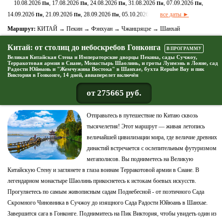
10.08.2026
, 17.08.2026
, 24.08.2026
, 31.08.2026
, 07.09.2026
,
Пн
Пн
Пн
Пн
Пн
14.09.2026
, 21.09.2026
, 28.09.2026
, 05.10.2026
все даты ►
Пн
Пн
Пн
Пн
Маршрут:
КИТАЙ → Пекин → Фэнхуан → Чжанцзяцзе → Шанхай
Китай: от столиц до небоскребов Гонконга
В ПРОГРАММУ
Великая Китайская Стена и Императорские дворцы Пекина, сады Сучжоу,
Терракотовая армия в Сиане, Монастырь Шаолинь, и гроты Лунмэнь в Лояне, сад
Радости Юйюань и "Жемчужина Востока" в Шанхае, бухта Repulse Bay и пик
Виктория в Гонконге, 14 дней, авиаперелет включён
от 275665 руб.
Отправьтесь в путешествие по Китаю сквозь
тысячелетия! Этот маршрут — живая летопись
величайшей цивилизации мира, где величие древних
династий встречается с ослепительным футуризмом
мегаполисов. Вы подниметесь на Великую
Китайскую Стену и заглянете в глаза воинам Терракотовой армии в Сиане. В
легендарном монастыре Шаолинь прикоснетесь к истокам боевых искусств.
Прогуляетесь по самым живописным садам Поднебесной - от поэтичного Сада
Скромного Чиновника в Сучжоу до изящного Сада Радости Юйюань в Шанхае.
Завершится сага в Гонконге. Поднимитесь на Пик Виктория, чтобы увидеть один из