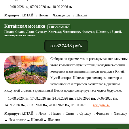
10.08.2026
, 07.09.2026
, 10.09.2026
Пн
Пн
Чт
Маршрут:
КИТАЙ → Пекин → Чжанцзяцзе → Шанхай
Китайская мозаика
В ПРОГРАММУ
Пекин, Сиань, Лоян, Сучжоу, Ханчжоу, Чжанцзяцзе, Фэнхуан, Шанхай, 15 дней,
авиаперелет включен
от 327433 руб.
Собирая по фрагментам и раскладывая все элементы
этого красочного путешествия, насладитесь своими
эмоциями и впечатлениями после поездки в Китай.
Музей истории Шанхая при помощи миниатюр и
исторических интерьеров окунет вас в древнюю
эпоху этой страны, а динамичный Пекин продемонстрирует все чудеса будущего.
10.08.2026
, 17.08.2026
, 24.08.2026
, 31.08.2026
, 07.09.2026
,
Пн
Пн
Пн
Пн
Пн
14.09.2026
, 21.09.2026
, 28.09.2026
, 05.10.2026
все даты ►
Пн
Пн
Пн
Пн
Маршрут:
КИТАЙ → Лоян → Пекин → Сиань → Сучжоу → Фэнхуан → Ханчжоу
→ Чжанцзяцзе → Шанхай → Шаолинь