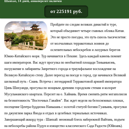
Шанхае, 14 дней, авиаперелет включен
от 225191 руб.
Пройдите по следам великих династий в туре,
который объединяет четыре главных облика Китая.
Это не просто поездка, это путь сквозь тысячелетия:
от молчаливых терракотовых воинов до
ослепительных небоскребов и лазурных берегов
Южно-Китайского моря. Тур начинается в Пекине. Здесь каждый камень помнит
шаги императоров. Вас ждут прогулка по необъятной площади Тяньаньмэнь,
погружение в лабиринты Запретного города и триумфальное восхождение на
Великую Китайскую стену. Далее переезд на поезде в город, где начинался Великий
шелковый путь - Сиань. Встреча с легендарной Терракотовой армией императора
Цинь Шихуанди, прогулка по мощным древним городским стенам и колорит
Мусульманского квартала. Перелет на о. Хайнань. Время сменить ритм мегаполисов
на безмятежность "Восточных Гавайев". Вас ждет неделя на белоснежных пляжах,
посещение Центра буддизма Наньшань с золотой статуей богини Гуаньинь, прогулки
по джунглям парка Янода и отдых в целебных термальных источниках.
Завершающий аккорд тура - Шанхай: неоновый блеск набережной Вайтань, подъем
на небоскребы района Пудун и изящество классического Сада Радости (Юйюань).