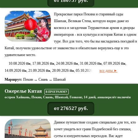
от 180757 руб.
Прекрасные парки Пекина и старинный сады
Шанхая, Великая Стена, которую видно даже из
космоса и загадочная Терракотовая армия и дворцы
императоров - вся культура и история Китая в одном
туре. Все для того, что бы вы насладились поездкой в
Китай, получили удовольствие от знакомства и обязательно вернулись еще в это
удивительное место.
10.08.2026
, 17.08.2026
, 24.08.2026
, 31.08.2026
, 07.09.2026
,
Пн
Пн
Пн
Пн
Пн
14.09.2026
, 21.09.2026
, 28.09.2026
, 05.10.2026
все даты ►
Пн
Пн
Пн
Пн
Маршрут:
Пекин → Сиань → Шанхай
Ожерелье Китая
В ПРОГРАММУ
остров Хайнань, Пекин, Сиань, Шанхай, Гонконг, 14 дней, авиаперелёт включён
от 276527 руб.
Данное путешествие создано специально для тех, кто
хочет увидеть все грани Поднебесной без спешки,
суеты и изнурительных переходов. Вас ждет