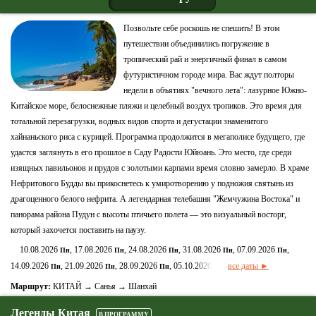
Позвольте себе роскошь не спешить! В этом
путешествии объединились погружение в
тропический рай и энергичный финал в самом
футуристичном городе мира. Вас ждут полторы
недели в объятиях "вечного лета": лазурное Южно-
Китайское море, белоснежные пляжи и целебный воздух тропиков. Это время для
тотальной перезагрузки, водных видов спорта и дегустации знаменитого
хайнаньского риса с курицей. Программа продолжится в мегаполисе будущего, где
удастся заглянуть в его прошлое в Саду Радости Юйюань. Это место, где среди
изящных павильонов и прудов с золотыми карпами время словно замерло. В храме
Нефритового Будды вы прикоснетесь к умиротворению у подножия святынь из
драгоценного белого нефрита. А легендарная телебашня "Жемчужина Востока" и
панорама района Пудун с высоты птичьего полета — это визуальный восторг,
который захочется поставить на паузу.
10.08.2026
, 17.08.2026
, 24.08.2026
, 31.08.2026
, 07.09.2026
,
Пн
Пн
Пн
Пн
Пн
14.09.2026
, 21.09.2026
, 28.09.2026
, 05.10.2026
все даты ►
Пн
Пн
Пн
Пн
Маршрут:
КИТАЙ → Санья → Шанхай
Легенды Китая
В ПРОГРАММУ