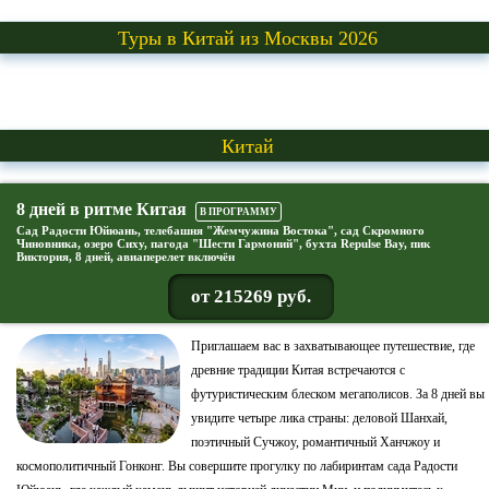
Туры в Китай из Москвы 2026
Китай
8 дней в ритме Китая
В ПРОГРАММУ
Сад Радости Юйюань, телебашня "Жемчужина Востока", сад Скромного
Чиновника, озеро Сиху, пагода "Шести Гармоний", бухта Repulse Bay, пик
Виктория, 8 дней, авиаперелет включён
от 215269 руб.
Приглашаем вас в захватывающее путешествие, где
древние традиции Китая встречаются с
футуристическим блеском мегаполисов. За 8 дней вы
увидите четыре лика страны: деловой Шанхай,
поэтичный Сучжоу, романтичный Ханчжоу и
космополитичный Гонконг. Вы совершите прогулку по лабиринтам сада Радости