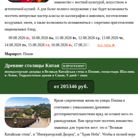
знакомство с местной культурой, искусством и
аутентичной кухней. А для более полного погружения у вас будет возможность
посетить интересные мастер-классы по каллиграфии и живописи, изготовлению
воздушных змеев, а также возможность познакомиться с секретами приготовления
национальных блюд.
09.08.2026
, 10.08.2026
, 11.08.2026
, 12.08.2026
, 13.08.2026
,
Вс
Пн
Вт
Ср
Чт
14.08.2026
, 15.08.2026
, 16.08.2026
, 17.08.2026
все даты ►
Пт
Сб
Вс
Пн
Маршрут:
Пекин
Древние столицы Китая
В ПРОГРАММУ
императорские дворцы и Великая Китайская стена в Пекине, монастырь Шаолинь
в Лояне, Терракотовая армия в Сиане, 9 дней + авиа
от 205346 руб.
Яркая современная жизнь на улицах Пекина в
сочетании с уникальными древними
достопримечательностями вряд ли оставит кого-то
равнодушным. Вам предстоит посетить множество
знаковых для туристов мест: это и "Великая
Китайская стена", и "Императорский Дворец", и "Храм Неба". Чтобы в полной мере