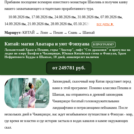
Прибавим посещение всемирно известного монастыря Шаолинь и получим канву
нашего захватывающего и тщательно проработанного тура.
10.08.2026
, 17.08.2026
, 24.08.2026
, 31.08.2026
, 07.09.2026
,
Пн
Пн
Пн
Пн
Пн
14.09.2026
, 21.09.2026
, 28.09.2026
, 05.10.2026
все даты ►
Пн
Пн
Пн
Пн
Маршрут:
КИТАЙ → Лоян → Пекин → Сиань → Шанхай
Китай: магия Аватара и уют Фэнхуана
В ПРОГРАММУ
Ламаистский Храм в Пекине, горы "Аватар", лифт "Сто драконов" и прогулка на
лодке по озеру Баофэн в Чжанцзяцзе, Южная Китайская стена в Фэнхуан, Храм
Нефритового Будды в Шанхае, 10 дней, авиаперелет включен
от 249781 руб.
Заповедный, сказочный мир Китая предстанет перед
вами в этой программе. Помимо классики Пекина и
Шанхая, вы отправитесь в древний заповедник
Чжанцзяцзе богатый головокружительными
ландшафтами и потрясающими пейзажами. После
нескольких дней в Чжанцзяцзе, вас ждет незабываемое путешествие в Фэнхуан - мир,
где время не властно и где история застыла в водах каналов и камне окружающих
скал.