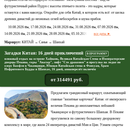
футуристичный район Пудун с высоты птичьего полета - это кадры, которые
останутся с вами навсегда. Откройте для себя Китай, в котором есть всё: от шелка
древних династий до неоновых огней небоскребов и шума прибоя.
10.08.2026
, 17.08.2026
, 24.08.2026
, 31.08.2026
, 07.09.2026
,
Пн
Пн
Пн
Пн
Пн
14.09.2026
, 21.09.2026
, 28.09.2026
, 05.10.2026
все даты ►
Пн
Пн
Пн
Пн
Маршрут:
КИТАЙ → Санья → Шанхай
Загадки Китая: 16 дней приключений
В ПРОГРАММУ
пляжный отдых на острове Хайнань, Великая Китайская Стена и Императорские
дворцы Пекина, горы "Аватар", лифт "Сто драконов" и прогулка на лодке по
озеру Баофэн в Чжанцзяцзе, Южная Китайская стена в Фэнхуан, Храм
Нефритового Будды в Шанхае, 16 дней, авиаперелёт включён
от 314491 руб.
Предлагаем грандиозный маршрут, охватывающий
главные "визитные карточки" Китая: от имперского
величия Пекина до инопланетных пейзажей
Чжанцзяцзе и футуристичного Шанхая. В Пекине
прогуляемся по самому большому дворцовому
комплексу в мире, где жили 24 императора династий Мин и Цин. Узнаем секреты