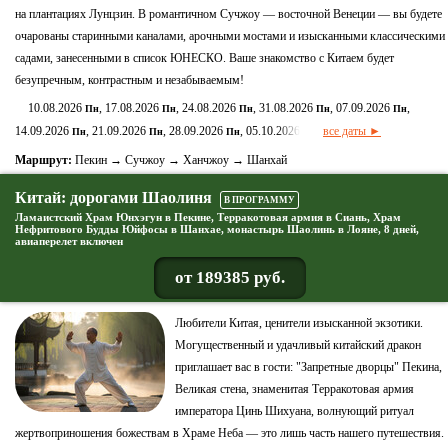
на плантациях Лунцзин. В романтичном Сучжоу — восточной Венеции — вы будете
очарованы старинными каналами, арочными мостами и изысканными классическими
садами, занесенными в список ЮНЕСКО. Ваше знакомство с Китаем будет
безупречным, контрастным и незабываемым!
10.08.2026
, 17.08.2026
, 24.08.2026
, 31.08.2026
, 07.09.2026
,
Пн
Пн
Пн
Пн
Пн
14.09.2026
, 21.09.2026
, 28.09.2026
, 05.10.2026
все даты ►
Пн
Пн
Пн
Пн
Маршрут:
Пекин → Сучжоу → Ханчжоу → Шанхай
Китай: дорогами Шаолиня
В ПРОГРАММУ
Ламаистский Храм Юнхэгун в Пекине, Терракотовая армия в Сиань, Храм
Нефритового Будды Юйфосы в Шанхае, монастырь Шаолинь в Лояне, 8 дней,
авиаперелет включен
от 189385 руб.
Любители Китая, ценители изысканной экзотики.
Могущественный и удачливый китайский дракон
приглашает вас в гости: "Запретные дворцы" Пекина,
Великая стена, знаменитая Терракотовая армия
императора Цинь Шихуана, волнующий ритуал
жертвоприношения божествам в Храме Неба — это лишь часть нашего путешествия.