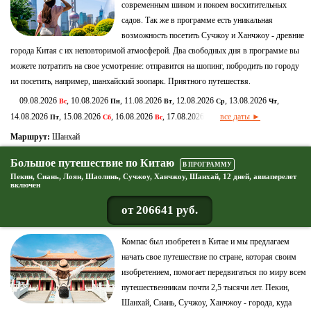
современным шиком и покоем восхитительных
садов. Так же в программе есть уникальная
возможность посетить Сучжоу и Ханчжоу - древние
города Китая с их неповторимой атмосферой. Два свободных дня в программе вы
можете потратить на свое усмотрение: отправится на шопинг, побродить по городу
ил посетить, например, шанхайский зоопарк. Приятного путешествя.
09.08.2026
, 10.08.2026
, 11.08.2026
, 12.08.2026
, 13.08.2026
,
Вс
Пн
Вт
Ср
Чт
14.08.2026
, 15.08.2026
, 16.08.2026
, 17.08.2026
все даты ►
Пт
Сб
Вс
Пн
Маршрут:
Шанхай
Большое путешествие по Китаю
В ПРОГРАММУ
Пекин, Сиань, Лоян, Шаолинь, Сучжоу, Ханчжоу, Шанхай, 12 дней, авиаперелет
включен
от 206641 руб.
Компас был изобретен в Китае и мы предлагаем
начать свое путешествие по стране, которая своим
изобретением, помогает передвигаться по миру всем
путешественникам почти 2,5 тысячи лет. Пекин,
Шанхай, Сиань, Сучжоу, Ханчжоу - города, куда