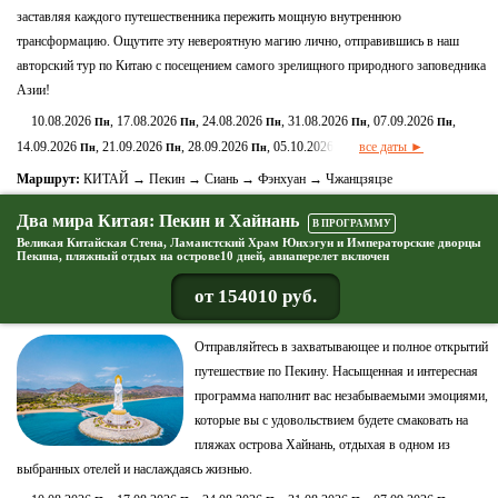
заставляя каждого путешественника пережить мощную внутреннюю
трансформацию. Ощутите эту невероятную магию лично, отправившись в наш
авторский тур по Китаю с посещением самого зрелищного природного заповедника
Азии!
10.08.2026
, 17.08.2026
, 24.08.2026
, 31.08.2026
, 07.09.2026
,
Пн
Пн
Пн
Пн
Пн
14.09.2026
, 21.09.2026
, 28.09.2026
, 05.10.2026
все даты ►
Пн
Пн
Пн
Пн
Маршрут:
КИТАЙ → Пекин → Сиань → Фэнхуан → Чжанцзяцзе
Два мира Китая: Пекин и Хайнань
В ПРОГРАММУ
Великая Китайская Стена, Ламаистский Храм Юнхэгун и Императорские дворцы
Пекина, пляжный отдых на острове10 дней, авиаперелет включен
от 154010 руб.
Отправляйтесь в захватывающее и полное открытий
путешествие по Пекину. Насыщенная и интересная
программа наполнит вас незабываемыми эмоциями,
которые вы с удовольствием будете смаковать на
пляжах острова Хайнань, отдыхая в одном из
выбранных отелей и наслаждаясь жизнью.