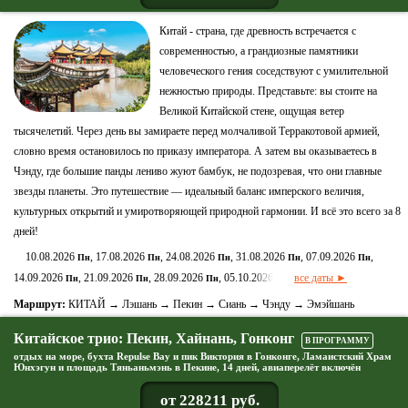
Китай - страна, где древность встречается с
современностью, а грандиозные памятники
человеческого гения соседствуют с умилительной
нежностью природы. Представьте: вы стоите на
Великой Китайской стене, ощущая ветер
тысячелетий. Через день вы замираете перед молчаливой Терракотовой армией,
словно время остановилось по приказу императора. А затем вы оказываетесь в
Чэнду, где большие панды лениво жуют бамбук, не подозревая, что они главные
звезды планеты. Это путешествие — идеальный баланс имперского величия,
культурных открытий и умиротворяющей природной гармонии. И всё это всего за 8
дней!
10.08.2026
, 17.08.2026
, 24.08.2026
, 31.08.2026
, 07.09.2026
,
Пн
Пн
Пн
Пн
Пн
14.09.2026
, 21.09.2026
, 28.09.2026
, 05.10.2026
все даты ►
Пн
Пн
Пн
Пн
Маршрут:
КИТАЙ → Лэшань → Пекин → Сиань → Чэнду → Эмэйшань
Китайское трио: Пекин, Хайнань, Гонконг
В ПРОГРАММУ
отдых на море, бухта Repulse Bay и пик Виктория в Гонконге, Ламаистский Храм
Юнхэгун и площадь Тяньаньмэнь в Пекине, 14 дней, авиаперелёт включён
от 228211 руб.