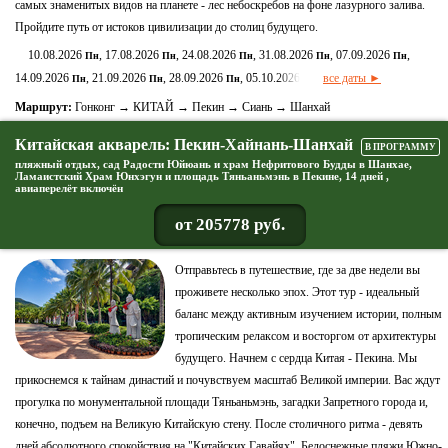
самых знаменитых видов на планете - лес небоскребов на фоне лазурного залива.
Пройдите путь от истоков цивилизации до столиц будущего.
10.08.2026
, 17.08.2026
, 24.08.2026
, 31.08.2026
, 07.09.2026
,
Пн
Пн
Пн
Пн
Пн
14.09.2026
, 21.09.2026
, 28.09.2026
, 05.10.2026
все даты ►
Пн
Пн
Пн
Пн
Маршрут:
Гонконг → КИТАЙ → Пекин → Сиань → Шанхай
Китайская акварель: Пекин-Хайнань-Шанхай
В ПРОГРАММУ
пляжный отдых, сад Радости Юйюань и храм Нефритового Будды в Шанхае,
Ламаистский Храм Юнхэгун и площадь Тяньаньмэнь в Пекине, 14 дней ,
авиаперелёт включён
от 205778 руб.
Отправьтесь в путешествие, где за две недели вы
проживете несколько эпох. Этот тур - идеальный
баланс между активным изучением истории, полным
тропическим релаксом и восторгом от архитектуры
будущего. Начнем с сердца Китая - Пекина. Мы
прикоснемся к тайнам династий и почувствуем масштаб Великой империи. Вас ждут
прогулка по монументальной площади Тяньаньмэнь, загадки Запретного города и,
конечно, подъем на Великую Китайскую стену. После столичного ритма - девять
дней абсолютного спокойствия на "Китайских Гавайях". Белоснежные пляжи Южно-