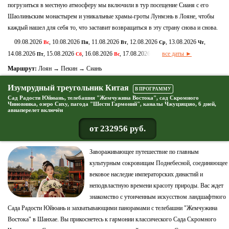
погрузиться в местную атмосферу мы включили в тур посещение Сианя с его
Шаолиньским монастырем и уникальные храмы-гроты Лунмэнь в Лояне, чтобы
каждый нашел для себя то, что заставит возвращаться в эту страну снова и снова.
09.08.2026
, 10.08.2026
, 11.08.2026
, 12.08.2026
, 13.08.2026
,
Вс
Пн
Вт
Ср
Чт
14.08.2026
, 15.08.2026
, 16.08.2026
, 17.08.2026
все даты ►
Пт
Сб
Вс
Пн
Маршрут:
Лоян → Пекин → Сиань
Изумрудный треугольник Китая
В ПРОГРАММУ
Сад Радости Юйюань, телебашня "Жемчужина Востока", сад Скромного
Чиновника, озеро Сиху, пагода "Шести Гармоний", каналы Чжуцзяцзяо, 6 дней,
авиаперелет включён
от 232956 руб.
Завораживающее путешествие по главным
культурным сокровищам Поднебесной, соединяющее
вековое наследие императорских династий и
неподвластную времени красоту природы. Вас ждет
знакомство с утонченным искусством ландшафтного
Сада Радости Юйюань и захватывающими панорамами с телебашни "Жемчужина
Востока" в Шанхае. Вы прикоснетесь к гармонии классического Сада Скромного