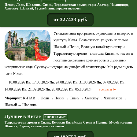
Пекин, Лоян, Шаолинь, Сиань, Терракотовая армия, горы Аватар, Чжанцзяцзе,
Ханчжоу, Шанхай, 12 дней, авиаперелет включен
от 327433 руб.
Увлекательная программа, окунающая в историю и
культуру Китая. Возможность увидеть не только
Шанхай и Пекин, Великую китайскую стену и
Терракотовую армию - символы Китая, но так же и
посетить сакральные храмы-гроты в Лунмэнь и
исторические сады Сучжоу - шедевры ландшафтной архитектуры. Мы рады видеть
вас в Китае.
10.08.2026
, 17.08.2026
, 24.08.2026
, 31.08.2026
, 07.09.2026
,
Пн
Пн
Пн
Пн
Пн
14.09.2026
, 21.09.2026
, 28.09.2026
, 05.10.2026
все даты ►
Пн
Пн
Пн
Пн
Маршрут:
КИТАЙ → Лоян → Пекин → Сиань → Ханчжоу → Чжанцзяцзе →
Шанхай → Шаолинь
Лучшее в Китае
В ПРОГРАММУ
Терракотовая армия в Сиане, Великая Китайская Стена в Пекине, Музей истории
Шанхая, 7 дней, авиаперелет включен