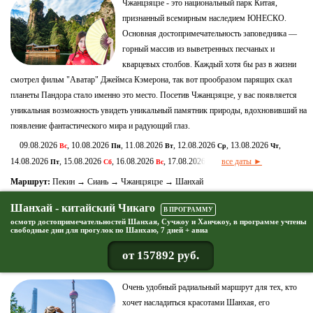
Чжанцзяцзе - это национальный парк Китая,
признанный всемирным наследием ЮНЕСКО.
Основная достопримечательность заповедника —
горный массив из выветренных песчаных и
кварцевых столбов. Каждый хотя бы раз в жизни
смотрел фильм "Аватар" Джеймса Кэмерона, так вот прообразом парящих скал
планеты Пандора стало именно это место. Посетив Чжанцзяцзе, у вас появляется
уникальная возможность увидеть уникальный памятник природы, вдохновивший на
появление фантастического мира и радующий глаз.
09.08.2026
, 10.08.2026
, 11.08.2026
, 12.08.2026
, 13.08.2026
,
Вс
Пн
Вт
Ср
Чт
14.08.2026
, 15.08.2026
, 16.08.2026
, 17.08.2026
все даты ►
Пт
Сб
Вс
Пн
Маршрут:
Пекин → Сиань → Чжанцзяцзе → Шанхай
Шанхай - китайский Чикаго
В ПРОГРАММУ
осмотр достопримечательностей Шанхая, Сучжоу и Ханчжоу, в программе учтены
свободные дни для прогулок по Шанхаю, 7 дней + авиа
от 157892 руб.
Очень удобный радиальный маршрут для тех, кто
хочет насладиться красотами Шанхая, его