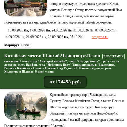
истории о культуре и традициях древнего Китая,
увидим Великую Стену, посетим популярный Дом
Большой Панды и отведаем несколько сортов
знаменитого на весь мир китайского чая на специальной чайной церемонии.
10.08.2026
, 17.08.2026
, 24.08.2026
, 31.08.2026
, 07.09.2026
,
Пн
Пн
Пн
Пн
Пн
14.09.2026
, 21.09.2026
, 28.09.2026
, 05.10.2026
все даты ►
Пн
Пн
Пн
Пн
Маршрут:
Пекин
Китайская мечта: Шанхай-Чжанцзяцзе-Пекин
В ПРОГРАММУ
стеклянный мост, гора "Аватар-Аллилуйя", лифт "Сто драконов", прогулка на
лодке по озеру Баофэн, гора "Небесных Врат" Тяньмэньшань в Чжанцзяцзе,
Великая Китайская Стена в Пекине, Сад Радости Юйюань и круиз по реке
Хуанхупу в Шанхае, 8 дней + авиа
от 174458 руб.
Красивейшая природа гор в Чжанцзяцзе, сады
Сучжоу, Великая Китайская Стена, а также Пекин и
Шанхай ждут вас в этом туре! Этот маршрут
объединяет главные мегаполисы Поднебесной с
первозданной магией природы, которая вдохновила
Голливуд на создание вселенной "Аватар".