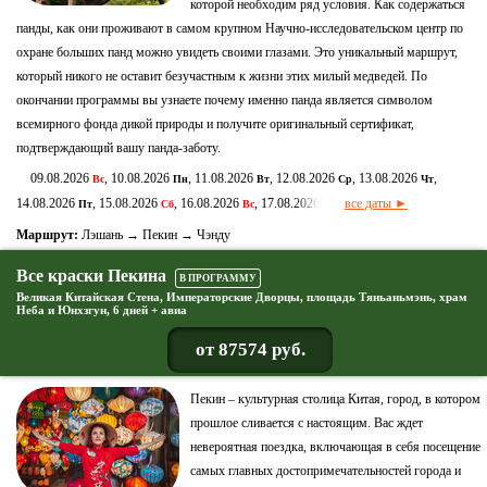
которой необходим ряд условия. Как содержаться
панды, как они проживают в самом крупном Научно-исследовательском центр по
охране больших панд можно увидеть своими глазами. Это уникальный маршрут,
который никого не оставит безучастным к жизни этих милый медведей. По
окончании программы вы узнаете почему именно панда является символом
всемирного фонда дикой природы и получите оригинальный сертификат,
подтверждающий вашу панда-заботу.
09.08.2026
, 10.08.2026
, 11.08.2026
, 12.08.2026
, 13.08.2026
,
Вс
Пн
Вт
Ср
Чт
14.08.2026
, 15.08.2026
, 16.08.2026
, 17.08.2026
все даты ►
Пт
Сб
Вс
Пн
Маршрут:
Лэшань → Пекин → Чэнду
Все краски Пекина
В ПРОГРАММУ
Великая Китайская Стена, Императорские Дворцы, площадь Тяньаньмэнь, храм
Неба и Юнхзгун, 6 дней + авиа
от 87574 руб.
Пекин – культурная столица Китая, город, в котором
прошлое сливается с настоящим. Вас ждет
невероятная поездка, включающая в себя посещение
самых главных достопримечательностей города и