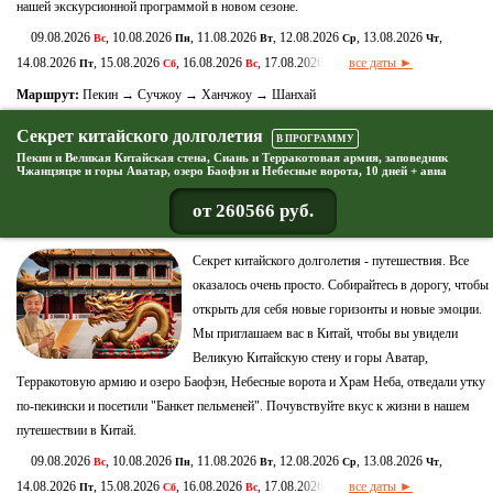
нашей экскурсионной программой в новом сезоне.
09.08.2026
, 10.08.2026
, 11.08.2026
, 12.08.2026
, 13.08.2026
,
Вс
Пн
Вт
Ср
Чт
14.08.2026
, 15.08.2026
, 16.08.2026
, 17.08.2026
все даты ►
Пт
Сб
Вс
Пн
Маршрут:
Пекин → Сучжоу → Ханчжоу → Шанхай
Секрет китайского долголетия
В ПРОГРАММУ
Пекин и Великая Китайская стена, Сиань и Терракотовая армия, заповедник
Чжанцзяцзе и горы Аватар, озеро Баофэн и Небесные ворота, 10 дней + авиа
от 260566 руб.
Секрет китайского долголетия - путешествия. Все
оказалось очень просто. Собирайтесь в дорогу, чтобы
открыть для себя новые горизонты и новые эмоции.
Мы приглашаем вас в Китай, чтобы вы увидели
Великую Китайскую стену и горы Аватар,
Терракотовую армию и озеро Баофэн, Небесные ворота и Храм Неба, отведали утку
по-пекински и посетили "Банкет пельменей". Почувствуйте вкус к жизни в нашем
путешествии в Китай.
09.08.2026
, 10.08.2026
, 11.08.2026
, 12.08.2026
, 13.08.2026
,
Вс
Пн
Вт
Ср
Чт
14.08.2026
, 15.08.2026
, 16.08.2026
, 17.08.2026
все даты ►
Пт
Сб
Вс
Пн