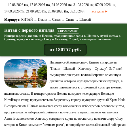
10.08.2026
, 17.08.2026
, 24.08.2026
, 31.08.2026
, 07.09.2026
,
Пн
Пн
Пн
Пн
Пн
14.09.2026
, 21.09.2026
, 28.09.2026
, 05.10.2026
все даты ►
Пн
Пн
Пн
Пн
Маршрут:
КИТАЙ → Пекин → Санья → Сиань → Шанхай
Китай с первого взгляда
В ПРОГРАММУ
Императорские дворцы в Пекине, традиционные сады в Шанхае, музей шелка в
Сучжоу, прогулка по озеру Сиху в Ханчжоу, 7 дней, авиаперелет включен
от 180757 руб.
Начните своё знакомство с Китаем с маршрута
"Пекин – Шанхай – Ханчжоу – Сучжоу". За 7 дней
вы увидите две грани великой страны: ее мощную
древнюю историю и ультрасовременное будущее, а
также прикоснетесь к утонченной культуре южных
шелковых столиц. В императорском Пекине покорите легендарную Великую
Китайскую стену, прогуляетесь по Запретному городу и увидите круглый Храм Неба.
В современном Шанхае окажетесь среди космических небоскребов делового центра,
прогуляетесь по набережной Вайтань и почувствуете пульс главного мегаполиса
Азии. В живописном Ханчжоу совершите круиз по воспетому поэтами озеру Сиху,
которое в Китае называют "земным раем", и попробуете элитный зеленый чай прямо