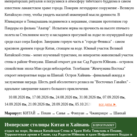
императорских ритуалов и погрузимся в атмосферу тибетского буддизма в самом
известном ламаистском храме города. Покорим легендарное сооружение - Великую
Китайскую стену, чтобы увидеть масштаб инженерной мысли древности. В
Юаньцзяцзе и Тяньцзышань поднимемся к вершинам, ставшим прототипом гор
Пандоры из фильма "Аватар". Испытаем нервы на прочность на высоте птичьего
полета на Стеклянном мосту и насладимся прогулкой на лодке по изумрудной воде
среди скал озера Баофэн. Завершим горную часть в "городе Феникса" - самом
красивом древнем городе Китая, стоящем на воде. Южный участок Великой
Китайской стены - менее изученный туристами, но невероятно живописный участок
стены в районе Фэнхуана. Шанхай откроет для вас Сад Радости Юйюань - островок
спокойствия эпохи Мин среди небоскребов. Телебашня "Жемчужина Востока"
откроет невероятные виды на Шанхай. Остров Хайнань- -финальный аккорд и
заслуженная награда. Шесть дней абсолютного релакса на "Восточных Гавайях" -
идеальное завершение вашего большого приключения.
10.08.2026
, 17.08.2026
, 24.08.2026
, 31.08.2026
, 07.09.2026
,
Пн
Пн
Пн
Пн
Пн
14.09.2026
, 21.09.2026
, 28.09.2026
, 05.10.2026
все даты ►
Пн
Пн
Пн
Пн
Маршрут:
КИТАЙ → Пекин → Санья → Фэнхуан → Чжанцзяцзе → Шанхай
Имперские столицы Китая и Хайнань
В ПРОГРАММУ
отдых на море, Великая Китайская Стена и Храм Неба Тяньтань в Пекине,
Терракотовая армия в Сиане, сад Радости Юйюань и храм Нефритового Будды в