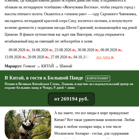
Юйюань, где каждый камень дышит историей династии Мин, и поднимитесь к
облакам на легендарную телебашню «Жемчужина Востока», чтобы увидеть город с
высоты птичьего полета. Окажетесь в «земном раю» — саду Скромного Чиновника,
насладитесь легендарной красотой озера Сиху, воспетого поэтами, и почувствуете
величие древности у подножия пагоды Шести Гармоний, возвышающейся над рекой
Цяньтан. В финале путешествия вас ждет пик Виктория, откуда открывается
незабываемый вид на сияющий лес небоскребов и залив.
09.08.2026
, 16.08.2026
, 23.08.2026
, 30.08.2026
, 06.09.2026
,
Вс
Вс
Вс
Вс
Вс
13.09.2026
, 20.09.2026
, 27.09.2026
, 04.10.2026
все даты ►
Вс
Вс
Вс
Вс
Маршрут:
Гонконг → КИТАЙ → Шанхай
В Китай, в гости к Большой Панде
В ПРОГРАММУ
Пекин и Великая Китайская Стена, Лэшань и научно-исследовательский центр по
охране больших панд в Чэнду, 9 дней + авиа
от 269194 руб.
А вы знаете, что все панды в мире принадлежат
Китаю? Вот такая удивительная монополия. Любая
панда в любом зоопарке мира, в том числе
Московском Зоопарке - гостья, для содержания