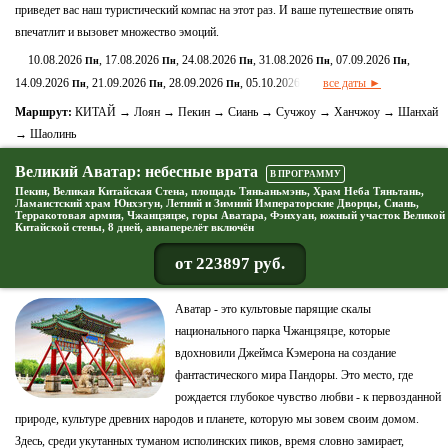
приведет вас наш туристический компас на этот раз. И ваше путешествие опять
впечатлит и вызовет множество эмоций.
10.08.2026
, 17.08.2026
, 24.08.2026
, 31.08.2026
, 07.09.2026
,
Пн
Пн
Пн
Пн
Пн
14.09.2026
, 21.09.2026
, 28.09.2026
, 05.10.2026
все даты ►
Пн
Пн
Пн
Пн
Маршрут:
КИТАЙ → Лоян → Пекин → Сиань → Сучжоу → Ханчжоу → Шанхай
→ Шаолинь
Великий Аватар: небесные врата
В ПРОГРАММУ
Пекин, Великая Китайская Стена, площадь Тяньаньмэнь, Храм Неба Тяньтань,
Ламаистский храм Юнхэгун, Летний и Зимний Императорские Дворцы, Сиань,
Терракотовая армия, Чжанцзяцзе, горы Аватара, Фэнхуан, южный участок Великой
Китайской стены, 8 дней, авиаперелёт включён
от 223897 руб.
Аватар - это культовые парящие скалы
национального парка Чжанцзяцзе, которые
вдохновили Джеймса Кэмерона на создание
фантастического мира Пандоры. Это место, где
рождается глубокое чувство любви - к первозданной
природе, культуре древних народов и планете, которую мы зовем своим домом.
Здесь, среди укутанных туманом исполинских пиков, время словно замирает,