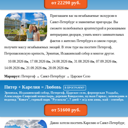
от 22290 руб.
Приглашаем вас на незабываемые экскурсии в
Санкт-Петербург и знаменитые пригороды. Вы
сможете полюбоваться архитектурой и роскошными
интерьерами дворцов, узнать много занимательных
фактов о жителях Петербурга и самом городе,
получите массу незабываемых эмоций. В этом туре вы посетите Петергоф,
Петропавловскую крепость, Эрмитаж, Исаакиевский собор и многое другое.
10.08.2026
, 17.08.2026
, 24.08.2026
, 31.08.2026
, 07.09.2026
,
Пн
Пн
Пн
Пн
Пн
14.09.2026
, 21.09.2026
, 28.09.2026
Пн
Пн
Пн
Маршрут:
Петергоф → Санкт-Петербург → Царское Село
Питер + Карелия = Любовь
В ПРОГРАММУ
Эрмитаж, Исаакиевский собор, Петергоф, Царское село, фермерская Усадьба,
Александро-Свирский монастырь, деревня Киндасово, вулкан Гирвас, заповедник и
водопад "Кивач", горный парк "Рускеала", 7 дней + ж/д или авиа, май - сентябрь
от 51600 руб.
Давно хотели посетить Карелию и Санкт-Петербург,