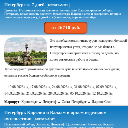
Петербург за 7 дней
В ПРОГРАММУ
Эрмитаж, Петропавловская крепость, колокольня Владимирского собора,
Петергоф, возможность посетить Кронштадт, Царское село и совершить ночную
теплоходную прогулку, 7 дней + ж/д или авиа, апрель - октябрь
от 26710 руб.
Эта линейка экономичных туров пользуется большой
популярностью у тех, кто уже не раз бывал в
Петербурге или приезжает в город по делам, но
хочет совместить работу и отдых.
Туры содержат проживание по групповой цене и несколько основных экскурсий,
оставляя гостям больше свободного времени.
10.08.2026
, 17.08.2026
, 24.08.2026
, 31.08.2026
, 07.09.2026
,
Пн
Пн
Пн
Пн
Пн
14.09.2026
, 21.09.2026
, 28.09.2026
, 05.10.2026
, 12.10.2026
Пн
Пн
Пн
Пн
Пн
Маршрут:
Кронштадт → Петергоф → Санкт-Петербург → Царское Село
Петербург, Карелия и Валаам в ярком недельном
путешествии
В ПРОГРАММУ
Исаакиевский собор, Эрмитаж, Петергоф, Царское село, Рускеала, Валаам,
Ладожские шхеры, прогулка по Финскому заливу, автобусная экскурсия в