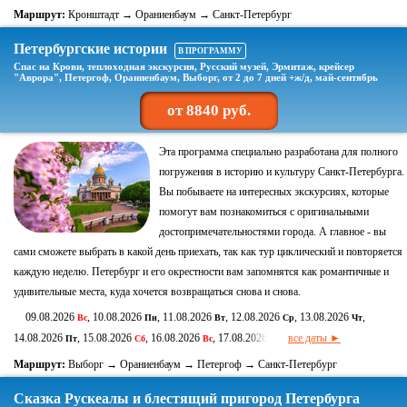
Маршрут:
Кронштадт → Ораниенбаум → Санкт-Петербург
Петербургские истории
В ПРОГРАММУ
Спас на Крови, теплоходная экскурсия, Русский музей, Эрмитаж, крейсер
"Аврора", Петергоф, Ораниенбаум, Выборг, от 2 до 7 дней +ж/д, май-сентябрь
от 8840 руб.
Эта программа специально разработана для полного
погружения в историю и культуру Санкт-Петербурга.
Вы побываете на интересных экскурсиях, которые
помогут вам познакомиться с оригинальными
достопримечательностями города. А главное - вы
сами сможете выбрать в какой день приехать, так как тур циклический и повторяется
каждую неделю. Петербург и его окрестности вам запомнятся как романтичные и
удивительные места, куда хочется возвращаться снова и снова.
09.08.2026
, 10.08.2026
, 11.08.2026
, 12.08.2026
, 13.08.2026
,
Вс
Пн
Вт
Ср
Чт
14.08.2026
, 15.08.2026
, 16.08.2026
, 17.08.2026
все даты ►
Пт
Сб
Вс
Пн
Маршрут:
Выборг → Ораниенбаум → Петергоф → Санкт-Петербург
Сказка Рускеалы и блестящий пригород Петербурга