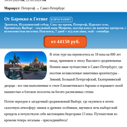
14.09.2026
, 21.09.2026
Пн
Пн
Маршрут:
Петергоф → Санкт-Петербург
От Барокко к Готике
В ПРОГРАММУ
Эрмитаж, Исаакиевский собор, Спас-на-крови, Петергоф, Царское село,
Кронштадт, Выборг - скальный парк Монрепо, мастер-класс по выпечке кренделя, с
возможностью посетить Павловск, 7 дней + ж/д или авиа, май - сентябрь
от 44150 руб.
В этом туре вы перенесетесь из 18 века на 600 лет
назад, прямиком в эпоху Высокого средневековья.
Начнем наше путешествие в Санкт-Петербурге, где
посетим великолепные памятники архитектуры -
Зимний, Большой Петергофский, Екатерининский
дворцы - все они выполненные в стиле Елизаветинского барокко и поражают своей
пышностью и блеском позолоты на богато расписанных стенах.
Потом переедем в загадочный средневековый Выборг, где окунемся в почти
сказочную атмосферу замков и древних особняков, научимся печь выборгский
крендель и почувствуем себя настоящими бюргерами 13 века. Путешествия во
времени теперь легальны - присоединяйтесь!