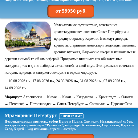
от 59950 руб.
Увлекательное путешествие, сочетающее
архитектурное великолепие Санкт-Петербурга и
природную красоту Карелии. Вас ждут дворцы,
крепости, старинные монастыри, водопады, каньоны,
древние вулканы, Ладожские шхеры и национальные
деревни с самобытной атмосферой. Программа включает как обязательные
экскурсии, так и дни с выбором активностей на свой вкус. Это идеальное сочетание
истории, природы и северного колорита в одном маршруте.
10.08.2026
, 17.08.2026
, 24.08.2026
, 31.08.2026
, 07.09.2026
,
Пн
Пн
Пн
Пн
Пн
14.09.2026
Пн
Маршрут:
Ахвенкоски → Кивач → Кижи → Киндасово → Кронштадт → Олонец
→ Петергоф → Петрозаводск → Санкт-Петербург → Сортавала → Царское Село
Мраморный Петербург
В ПРОГРАММУ
Петропавловская крепость, собор Петра и Павла, Эрмитаж, Исаакиевский собор,
экскурсия в горный парк "Рускеала", водопады Ахвенкоски, Сортавала, Царское
Село, 5 дней + ж/д или авиа, апрель - октябрь