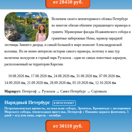
от 28430 руб.
Величием своего неповторимого облика Петербург
во многом обязан обилием украшающего мрамора и
гранита. Мраморные фасады Исаакиевского собора и
гранитные набережные Невы, мрамор парадной
лестницы Зимнего дворца, и самый большой в мире монолит Александровской
колонны. Но не менее интересно история самого мрамора, поэтому в наш тур
включена экскурсия в горный парк Рускеала - один из самых известных карьеров,
расположенный на территории Карелии.
10.08.2026
, 17.08.2026
, 24.08.2026
, 31.08.2026
, 07.09.2026
,
Пн
Пн
Пн
Пн
Пн
14.09.2026
, 21.09.2026
, 28.09.2026
, 05.10.2026
, 12.10.2026
Пн
Пн
Пн
Пн
Пн
Маршрут:
Петергоф → Рускеала → Санкт-Петербург → Сортавала
Нарядный Петербург
В ПРОГРАММУ
Петропавловская крепость, колокольня собора, Эрмитаж, Кронштадт с посещением
Морского собора, теплоходная прогулка, Петергоф с Нижним парком фонтанов, 5
дней + ж/д или авиа, апрель - октябрь
от 30110 руб.