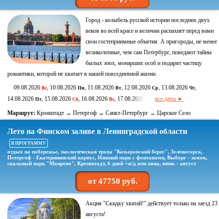
Город - колыбель русской истории последних двух
веков во всей красе и величии распахнет перед вами
свои гостеприимные объятия. А пригороды, не менее
великолепные, чем сам Петербург, поведают тайны
былых эпох, монарших особ и подарят частицу
романтики, которой не хватает в нашей повседневной жизни.
09.08.2026
, 10.08.2026
, 11.08.2026
, 12.08.2026
, 13.08.2026
,
Вс
Пн
Вт
Ср
Чт
14.08.2026
, 15.08.2026
, 16.08.2026
, 17.08.2026
все даты ►
Пт
Сб
Вс
Пн
Маршрут:
Кронштадт → Петергоф → Санкт-Петербург → Царское Село
Лето на Финском заливе в Ленинградской области
В ПРОГРАММУ
отдых на побережье, экологическая тропа "Комаровский берег", Зеленогорск,
Петергоф - Екатерининский корпус, Нижний парк с фонтанами, Выборг - замок,
скальный парк "Монрепо", Кронштадт, 6 дней +ж/д или авиа, июнь - август
от 47750 руб.
Акция "Скидку хватай!" действует только на заезд 23
августа!