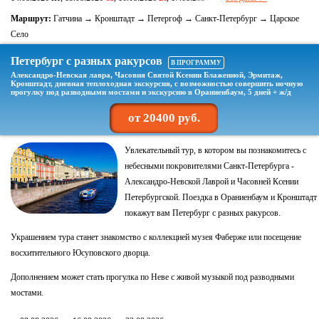
Маршрут:
Гатчина → Кронштадт → Петергоф → Санкт-Петербург → Царское
Село
Петербург с разных ракурсов
В ПРОГРАММУ
Александро-Невская лавра, Часовня Святой Ксении Блаженной, Эрмитаж,
Кронштадт, дневная теплоходная экскурсия, с возможностью совершить ночную
прогулку под разводными мостами и экскурсию в Ораниенбаум, 5 дней + ж/д
от 20400 руб.
Увлекательный тур, в котором вы познакомитесь с
небесными покровителями Санкт-Петербурга -
Александро-Невской Лаврой и Часовней Ксении
Петербургской. Поездка в Ораниенбаум и Кронштадт
покажут вам Петербург с разных ракурсов.
Украшением тура станет знакомство с коллекцией музея Фаберже или посещение
восхитительного Юсуповского дворца.
Дополнением может стать прогулка по Неве с живой музыкой под разводными
мостами.