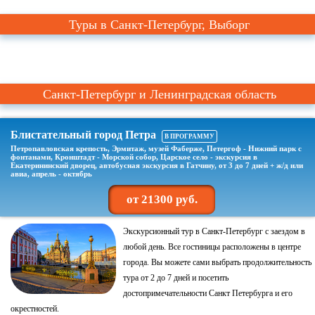
Туры в Санкт-Петербург, Выборг
Санкт-Петербург и Ленинградская область
Блистательный город Петра
В ПРОГРАММУ
Петропавловская крепость, Эрмитаж, музей Фаберже, Петергоф - Нижний парк с
фонтанами, Кронштадт - Морской собор, Царское село - экскурсия в
Екатерининский дворец, автобусная экскурсия в Гатчину, от 3 до 7 дней + ж/д или
авиа, апрель - октябрь
от 21300 руб.
Экскурсионный тур в Санкт-Петербург с заездом в
любой день. Все гостиницы расположены в центре
города. Вы можете сами выбрать продолжительность
тура от 2 до 7 дней и посетить
достопримечательности Санкт Петербурга и его
окрестностей.