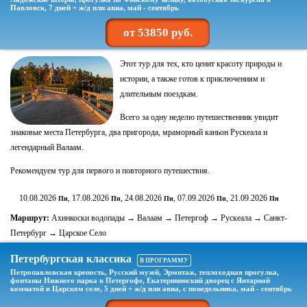
Павловск, 7 дней + ж/д или авиа, май - сентябрь
от 53850 руб.
Этот тур для тех, кто ценит красоту природы и
истории, а также готов к приключениям и
длительным поездкам.
Всего за одну неделю путешественник увидит
знаковые места Петербурга, два пригорода, мраморный каньон Рускеала и
легендарный Валаам.
Рекомендуем тур для первого и повторного путешествия.
10.08.2026
, 17.08.2026
, 24.08.2026
, 07.09.2026
, 21.09.2026
Пн
Пн
Пн
Пн
Пн
Маршрут:
Ахинкоски водопады → Валаам → Петергоф → Рускеала → Санкт-
Петербург → Царское Село
Петербургская классика
В ПРОГРАММУ
Петропавловская крепость, Русский музей, Эрмитаж, теплоходная прогулка,
фонтаны Нижнего парка в Петергофе, Екатерининский дворец с Янтарной
комнатой в Царском селе, 5 дней + ж/д или авиа, с понедельника, май - сентябрь