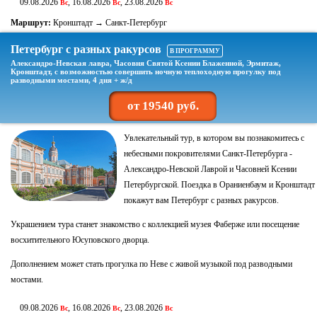
09.08.2026
, 16.08.2026
, 23.08.2026
Вс
Вс
Вс
Маршрут:
Кронштадт → Санкт-Петербург
Петербург с разных ракурсов
В ПРОГРАММУ
Александро-Невская лавра, Часовня Святой Ксении Блаженной, Эрмитаж,
Кронштадт, с возможностью совершить ночную теплоходную прогулку под
разводными мостами, 4 дня + ж/д
от 19540 руб.
Увлекательный тур, в котором вы познакомитесь с
небесными покровителями Санкт-Петербурга -
Александро-Невской Лаврой и Часовней Ксении
Петербургской. Поездка в Ораниенбаум и Кронштадт
покажут вам Петербург с разных ракурсов.
Украшением тура станет знакомство с коллекцией музея Фаберже или посещение
восхитительного Юсуповского дворца.
Дополнением может стать прогулка по Неве с живой музыкой под разводными
мостами.
09.08.2026
, 16.08.2026
, 23.08.2026
Вс
Вс
Вс