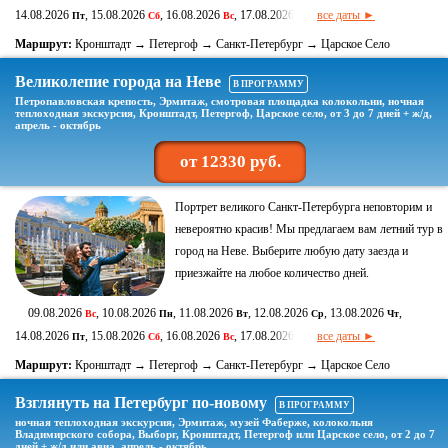
14.08.2026
, 15.08.2026
, 16.08.2026
, 17.08.2026
все даты ►
Пт
Сб
Вс
Пн
Маршрут:
Кронштадт → Петергоф → Санкт-Петербург → Царское Село
Великолепие города на Неве
В ПРОГРАММУ
Петропавловская крепость, Эрмитаж, смотровая площадка колокольни, ночная
теплоходная экскурсия, Кронштадт, Петергоф, Царское село, от 3 до 7 дней + ж/д,
апрель - октябрь
от 12330 руб.
Портрет великого Санкт-Петербурга неповторим и
невероятно красив! Мы предлагаем вам летний тур в
город на Неве. Выберите любую дату заезда и
приезжайте на любое количество дней.
09.08.2026
, 10.08.2026
, 11.08.2026
, 12.08.2026
, 13.08.2026
,
Вс
Пн
Вт
Ср
Чт
14.08.2026
, 15.08.2026
, 16.08.2026
, 17.08.2026
все даты ►
Пт
Сб
Вс
Пн
Маршрут:
Кронштадт → Петергоф → Санкт-Петербург → Царское Село
Взглянуть на Петербург по-новому
В ПРОГРАММУ
ночная теплоходная экскурсия, Эрмитаж, музей Фаберже, колокольня
Владимирского собора, Выборг, Кронштадт, Петергоф или Царское село, от 2 до 7
дней + ж/д или авиа, апрель - октябрь