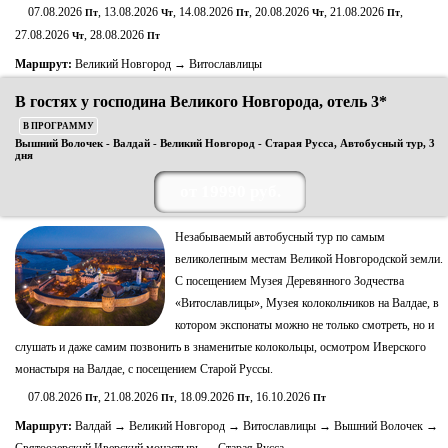
07.08.2026
, 13.08.2026
, 14.08.2026
, 20.08.2026
, 21.08.2026
,
Пт
Чт
Пт
Чт
Пт
27.08.2026
, 28.08.2026
Чт
Пт
Маршрут:
Великий Новгород → Витославлицы
В гостях у господина Великого Новгорода, отель 3*
В ПРОГРАММУ
Вышний Волочек - Валдай - Великий Новгород - Старая Русса, Автобусный тур, 3
дня
от 19990 руб.
Незабываемый автобусный тур по самым
великолепным местам Великой Новгородской земли.
С посещением Музея Деревянного Зодчества
«Витославлицы», Музея колокольчиков на Валдае, в
котором экспонаты можно не только смотреть, но и
слушать и даже самим позвонить в знаменитые колокольцы, осмотром Иверского
монастыря на Валдае, с посещением Старой Руссы.
07.08.2026
, 21.08.2026
, 18.09.2026
, 16.10.2026
Пт
Пт
Пт
Пт
Маршрут:
Валдай → Великий Новгород → Витославлицы → Вышний Волочек →