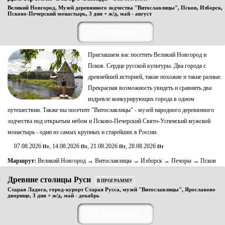
Великий Новгород, Музей деревянного зодчества "Витославлицы", Псков, Изборск,
Псково-Печерский монастырь, 3 дня + ж/д, май - август
от 28350 руб.
Приглашаем вас посетить Великий Новгород и
Псков. Сердце русской культуры. Два города с
древнейшей историей, такие похожие и такие разные.
Прекрасная возможность увидеть и сравнить два
издревле конкурирующих города в одном
путешествии. Также вы посетите "Витославлицы" - музей народного деревянного
зодчества под открытым небом и Псково-Печерский Свято-Успенский мужской
монастырь - один из самых крупных и старейших в России.
07.08.2026
, 14.08.2026
, 21.08.2026
, 28.08.2026
Пт
Пт
Пт
Пт
Маршрут:
Великий Новгород → Витославлицы → Изборск → Печоры → Псков
Древние столицы Руси
В ПРОГРАММУ
Старая Ладога, город-курорт Старая Русса, музей "Витославлицы", Ярославово
дворище, 3 дня + ж/д, май - декабрь
от 32800 руб.