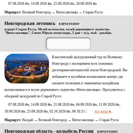
07.08.2026
, 14.08.2026
, 21.08.2026
, 28.08.2026
Пт
Пт
Пт
Пт
Маршрут:
Великий Новгород → Витославлицы → Старая Русса
Новгородская летопись
В ПРОГРАММУ
курорт Старая Русса, Музей колоколов, музей деревянного зодчества
"Витославлицы", Свято-Юрьев монастырь, 3 дня + ж/д, май - декабрь
от 30400 руб.
Классический экскурсионный тур по Великому
Новгороду с посещением всех основных
достопримечательностей земли Новгородской. Вы
побываете в музейном колокольном центре, где
сможете позвонить в знаменитые валдайские
колокольчики и в музее деревянного зодчества «Витославлицы». Прогуляетесь с
обзорной экскурсией по Старой Руссе.
07.08.2026
, 14.08.2026
, 21.08.2026
, 04.09.2026
, 11.09.2026
,
Пт
Пт
Пт
Пт
Пт
18.09.2026
, 25.09.2026
, 02.10.2026
, 09.10.2026
все даты ►
Пт
Пт
Пт
Пт
Маршрут:
Валдай → Великий Новгород → Витославлицы → Старая Русса
Новгородская область - колыбель России
В ПРОГРАММУ