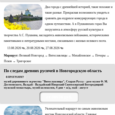
Два города с древнейшей историей, такие похожие и
такие разные. Прекрасная возможность увидеть и
сравнить два издревле конкурирующих города в
одном путешествии. А в Пушкинских горах Вы
погрузитесь в атмосферу русской культуры и
творчества А.С. Пушкина, насладитесь живописными пейзажами, историческими
памятниками и литературными местами, связанными с жизнью великого поэта.
13.08.2026
, 20.08.2026
, 27.08.2026
Чт
Чт
Чт
Маршрут:
Великий Новгород → Витославлицы → Михайловское → Печоры →
Псков → Тригорское
По следам древних русичей в Новгородскую область
В ПРОГРАММУ
музей деревянного зодчества "Витославлицы", Старая Русса - дом-музея Ф. М.
Достоевского, Валдай - Валдайский Иверский Святоозерский Богородицкий
мужской монастырь, музей колоколов, 4 дня + ж/д, май - август
от 30650 руб.
Увлекательный маршрут по самым живописным
местам Новгородской области. Главные