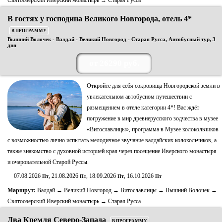
Святоозерский Иверский монастырь → Старая Русса
В гостях у господина Великого Новгорода, отель 4*
В ПРОГРАММУ
Вышний Волочек - Валдай - Великий Новгород - Старая Русса, Автобусный тур, 3
дня
от 26290 руб.
Откройте для себя сокровища Новгородской земли в
увлекательном автобусном путешествии с
размещением в отеле категории 4*! Вас ждёт
погружение в мир древнерусского зодчества в музее
«Витославлицы», программа в Музее колокольчиков
с возможностью лично испытать мелодичное звучание валдайских колокольчиков, а
также знакомство с духовной историей края через посещение Иверского монастыря
и очаровательной Старой Руссы.
07.08.2026
, 21.08.2026
, 18.09.2026
, 16.10.2026
Пт
Пт
Пт
Пт
Маршрут:
Валдай → Великий Новгород → Витославлицы → Вышний Волочек →
Святоозерский Иверский монастырь → Старая Русса
Два Кремля Северо-Запада
В ПРОГРАММУ