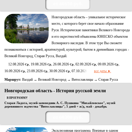
от 46650 руб.
Новгородская область – уникальное историческое
место, с которого берет свое начало образование
Руси. Исторические памятники Великого Новгорода
и его окрестностей объявлены ЮНЕСКО объектом
Всемирного наследия. В этом туре Вы сможете
познакомиться с историей, архитектурой, культурой, бытом в древнейших городах -
Великий Новгород, Старая Русса, Валдай.
12.08.2026
, 19.08.2026
, 26.08.2026
, 02.09.2026
, 09.09.2026
,
Ср
Ср
Ср
Ср
Ср
16.09.2026
, 23.09.2026
, 30.09.2026
, 07.10.2026
все даты ►
Ср
Ср
Ср
Ср
Маршрут:
Валдай → Великий Новгород → Витославлицы → Старая Русса
Новгородская область - История русской земли
В ПРОГРАММУ
Старая Ладога, музей-заповедник А. С. Пушкина "Михайловское", музей
деревянного зодчества "Витославлицы", 5 дней + ж/д, май - декабрь
от 60300 руб.
Эксклюзивная программа. Впервые в одном