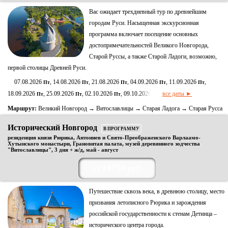
Вас ожидает трехдневный тур по древнейшим
городам Руси. Насыщенная экскурсионная
программа включает посещение основных
достопримечательностей Великого Новгорода,
Старой Руссы, а также Старой Ладоги, возможно,
первой столицы Древней Руси.
07.08.2026
, 14.08.2026
, 21.08.2026
, 04.09.2026
, 11.09.2026
,
Пт
Пт
Пт
Пт
Пт
18.09.2026
, 25.09.2026
, 02.10.2026
, 09.10.2026
все даты ►
Пт
Пт
Пт
Пт
Маршрут:
Великий Новгород → Витославлицы → Старая Ладога → Старая Русса
Исторический Новгород
В ПРОГРАММУ
резиденция князя Рюрика, Антониев и Свято-Преображенского Варлаамо-
Хутынского монастыри, Грановитая палата, музей деревянного зодчества
"Витославлицы", 3 дня + ж/д, май - август
от 19750 руб.
Путешествие сквозь века, в древнюю столицу, место
призвания летописного Рюрика и зарождения
российской государственности к стенам Детинца –
исторического центра города.