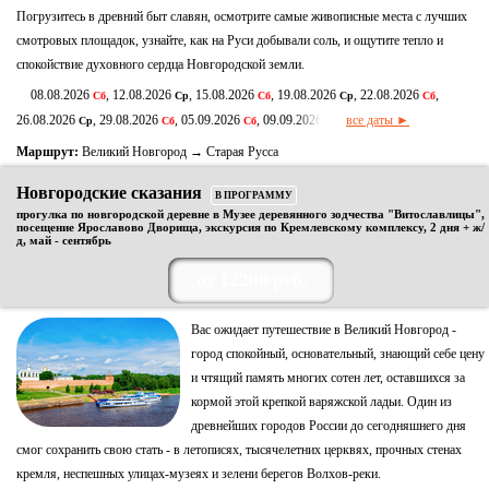
Погрузитесь в древний быт славян, осмотрите самые живописные места с лучших
смотровых площадок, узнайте, как на Руси добывали соль, и ощутите тепло и
спокойствие духовного сердца Новгородской земли.
08.08.2026
, 12.08.2026
, 15.08.2026
, 19.08.2026
, 22.08.2026
,
Сб
Ср
Сб
Ср
Сб
26.08.2026
, 29.08.2026
, 05.09.2026
, 09.09.2026
все даты ►
Ср
Сб
Сб
Ср
Маршрут:
Великий Новгород → Старая Русса
Новгородские сказания
В ПРОГРАММУ
прогулка по новгородской деревне в Музее деревянного зодчества "Витославлицы",
посещение Ярославово Дворища, экскурсия по Кремлевскому комплексу, 2 дня + ж/
д, май - сентябрь
от 12200 руб.
Вас ожидает путешествие в Великий Новгород -
город спокойный, основательный, знающий себе цену
и чтящий память многих сотен лет, оставшихся за
кормой этой крепкой варяжской ладьи. Один из
древнейших городов России до сегодняшнего дня
смог сохранить свою стать - в летописях, тысячелетних церквях, прочных стенах
кремля, неспешных улицах-музеях и зелени берегов Волхов-реки.