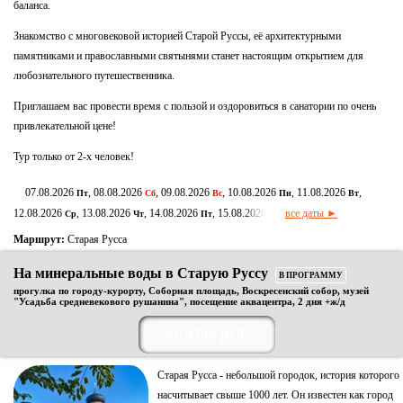
баланса.
Знакомство с многовековой историей Старой Руссы, её архитектурными
памятниками и православными святынями станет настоящим открытием для
любознательного путешественника.
Приглашаем вас провести время с пользой и оздоровиться в санатории по очень
привлекательной цене!
Тур только от 2-х человек!
07.08.2026
, 08.08.2026
, 09.08.2026
, 10.08.2026
, 11.08.2026
,
Пт
Сб
Вс
Пн
Вт
12.08.2026
, 13.08.2026
, 14.08.2026
, 15.08.2026
все даты ►
Ср
Чт
Пт
Сб
Маршрут:
Старая Русса
На минеральные воды в Старую Руссу
В ПРОГРАММУ
прогулка по городу-курорту, Соборная площадь, Воскресенский собор, музей
"Усадьба средневекового рушанина", посещение аквацентра, 2 дня +ж/д
от 9500 руб.
Старая Русса - небольшой городок, история которого
насчитывает свыше 1000 лет. Он известен как город