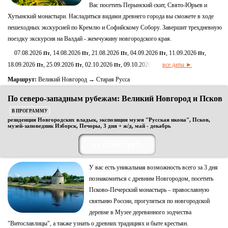
Вас посетить Перынский скит, Свято-Юрьев и
Хутынский монастыри. Насладиться видами древнего города вы сможете в ходе
пешеходных экскурсией по Кремлю и Софийскому Собору. Завершит трехдневную
поездку экскурсия на Валдай - жемчужину новгородского края.
07.08.2026
, 14.08.2026
, 21.08.2026
, 04.09.2026
, 11.09.2026
,
Пт
Пт
Пт
Пт
Пт
18.09.2026
, 25.09.2026
, 02.10.2026
, 09.10.2026
все даты ►
Пт
Пт
Пт
Пт
Маршрут:
Великий Новгород → Старая Русса
По северо-западным рубежам: Великий Новгород и Псков
В ПРОГРАММУ
резиденция Новгородских владык, экспозиция музея "Русская икона", Псков,
музей-заповедник Изборск, Печоры, 3 дня + ж/д, май - декабрь
от 32400 руб.
У вас есть уникальная возможность всего за 3 дня
познакомиться с древним Новгородом, посетить
Псково-Печерский монастырь – православную
святыню России, прогуляться по новгородской
деревне в Музее деревянного зодчества
"Витославлицы", а также узнать о древних традициях и быте крестьян.