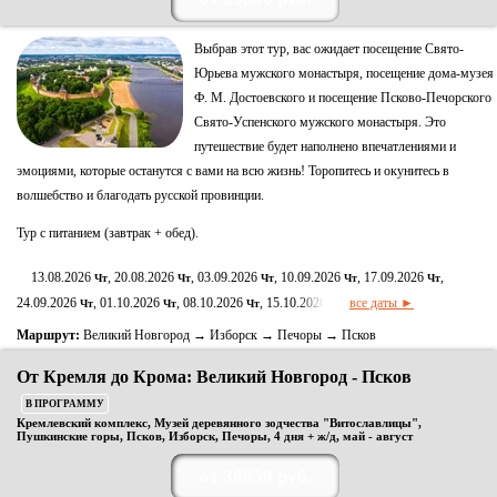
Выбрав этот тур, вас ожидает посещение Свято-
Юрьева мужского монастыря, посещение дома-музея
Ф. М. Достоевского и посещение Псково-Печорского
Свято-Успенского мужского монастыря. Это
путешествие будет наполнено впечатлениями и
эмоциями, которые останутся с вами на всю жизнь! Торопитесь и окунитесь в
волшебство и благодать русской провинции.
Тур с питанием (завтрак + обед).
13.08.2026
, 20.08.2026
, 03.09.2026
, 10.09.2026
, 17.09.2026
,
Чт
Чт
Чт
Чт
Чт
24.09.2026
, 01.10.2026
, 08.10.2026
, 15.10.2026
все даты ►
Чт
Чт
Чт
Чт
Маршрут:
Великий Новгород → Изборск → Печоры → Псков
От Кремля до Крома: Великий Новгород - Псков
В ПРОГРАММУ
Кремлевский комплекс, Музей деревянного зодчества "Витославлицы",
Пушкинские горы, Псков, Изборск, Печоры, 4 дня + ж/д, май - август
от 38850 руб.