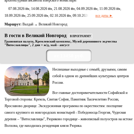
архитектурный ансамбль Иверского монастыря!
07.08.2026
, 14.08.2026
, 21.08.2026
, 04.09.2026
, 11.09.2026
,
Пт
Пт
Пт
Пт
Пт
18.09.2026
, 25.09.2026
, 02.10.2026
, 09.10.2026
все даты ►
Пт
Пт
Пт
Пт
Маршрут:
Валдай → Великий Новгород
В гости в Великий Новгород
В ПРОГРАММУ
Грановитая палата, Кремлевский комплекс, Музей деревянного зодчества
"Витославлицы", 2 дня + ж/д, май - август
от 13450 руб.
Неспешные выходные с семьёй, друзьями, самим
собой в одном из древнейших культурных центров
России.
Все главные достопримечательности Софийской и
Торговой стороны: Кремль, Святая София, Памятник Тысячелетию России,
Ярославово дворище. Экскурсионная программа по окрестностям: посещение
самого крупного из новгородских монастырей - Победоносца Георгия, Чудесная
деревня – "Витославлицы", Рюриково городище - живописный полуостров на истоке
Волхова, где находилась резиденция князя Рюрика.