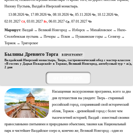
Нилову Пустынь, Валдай и Иверский монастырь.
13.08.2026
, 17.09.2026
, 08.10.2026
, 05.11.2026
, 10.12.2026
,
Чт
Чт
Чт
Чт
Чт
02.01.2027
, 03.01.2027
, 06.01.2027
, 07.01.2027
Сб
Вс
Ср
Чт
Маршрут:
Валдай → Великий Новгород → Изборск → Михайловское → Нило-
Столобенская пустынь → Печоры → Псков → Пушкинские горы → Селигер →
Торжок → Тригорское
Былины Древнего Торга
В ПРОГРАММУ
Валдайский Иверский монастырь, Тверь, гастрономический обед с мастер-классом
«В гостях у Дарьи Пожарской» в Торжке, Великий Новгород, автобусный тур + ж/д,
2 дня
от 13850 руб.
Насыщенная экскурсионная программа, всего за два
дня путешествия вы увидите: Тверь - старинный
российский город, сохранивший свой исторический
облик, Торжок - древнейший город с более чем
тысячелетней историей, Валдай - известный своими
православными святынями и природными объектами, такими как Национальный
парк и чистейшее Валдайское озеро и, конечно же, Великий Новгород - один из