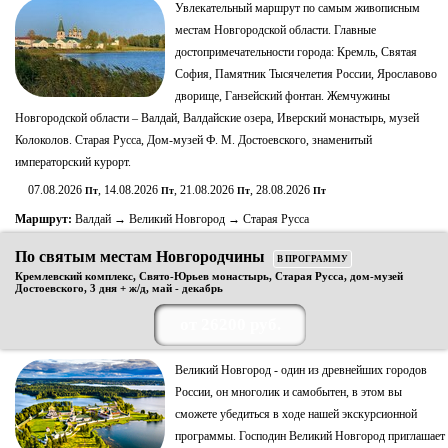
Увлекательный маршрут по самым живописным
местам Новгородской области. Главные
достопримечательности города: Кремль, Святая
София, Памятник Тысячелетия России, Ярославово
дворище, Ганзейский фонтан. Жемчужины
Новгородской области – Валдай, Валдайские озера, Иверский монастырь, музей
Колоколов. Старая Русса, Дом-музей Ф. М. Достоевского, знаменитый
императорский курорт.
07.08.2026
, 14.08.2026
, 21.08.2026
, 28.08.2026
Пт
Пт
Пт
Пт
Маршрут:
Валдай → Великий Новгород → Старая Русса
По святым местам Новгородчины
В ПРОГРАММУ
Кремлевский комплекс, Свято-Юрьев монастырь, Старая Русса, дом-музей
Достоевского, 3 дня + ж/д, май - декабрь
от 26200 руб.
Великий Новгород - один из древнейших городов
России, он многолик и самобытен, в этом вы
сможете убедиться в ходе нашей экскурсионной
программы. Господин Великий Новгород приглашает