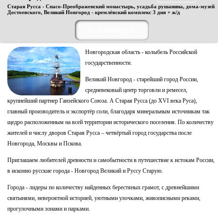
Старая Русса - Спасо-Преображенский монастырь, усадьба рушанина, дома-музей
Достоевского, Великий Новгород - кремлёвский комплекс 3 дня + ж/д
от 24000 руб.
Новгородская область - колыбель Российской
государственности.
Великий Новгород - старейший город России,
средневековый центр торговли и ремесел,
крупнейший партнер Ганзейского Союза. А Старая Русса (до XVI века Руса),
главный производитель и экспортёр соли, благодаря минеральным источникам так
щедро расположенным на всей территории исторического поселения. По количеству
жителей и числу дворов Старая Русса – четвёртый город государства после
Новгорода, Москвы и Пскова.
Приглашаем любителей древности и самобытности в путешествие к истокам России,
в исконно русские города - Новгород Великий и Руссу Старую.
Города - лидеры по количеству найденных берестяных грамот, с древнейшими
святынями, невероятной историей, уютными улочками, живописными реками,
прогулочными зонами и парками.