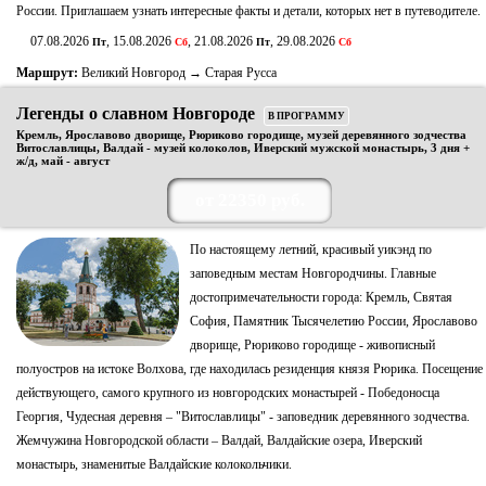
России. Приглашаем узнать интересные факты и детали, которых нет в путеводителе.
07.08.2026
, 15.08.2026
, 21.08.2026
, 29.08.2026
Пт
Сб
Пт
Сб
Маршрут:
Великий Новгород → Старая Русса
Легенды о славном Новгороде
В ПРОГРАММУ
Кремль, Ярославово дворище, Рюриково городище, музей деревянного зодчества
Витославлицы, Валдай - музей колоколов, Иверский мужской монастырь, 3 дня +
ж/д, май - август
от 22350 руб.
По настоящему летний, красивый уикэнд по
заповедным местам Новгородчины. Главные
достопримечательности города: Кремль, Святая
София, Памятник Тысячелетию России, Ярославово
дворище, Рюриково городище - живописный
полуостров на истоке Волхова, где находилась резиденция князя Рюрика. Посещение
действующего, самого крупного из новгородских монастырей - Победоносца
Георгия, Чудесная деревня – "Витославлицы" - заповедник деревянного зодчества.
Жемчужина Новгородской области – Валдай, Валдайские озера, Иверский
монастырь, знаменитые Валдайские колокольчики.