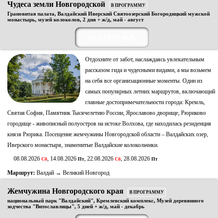
Чудеса земли Новгородской
В ПРОГРАММУ
Грановитая палата, Валдайский Иверский Святоозерский Богородицкий мужской
монастырь, музей колоколов, 2 дня + ж/д, май - август
от 14300 руб.
Отдохните от забот, наслаждаясь увлекательным
рассказом гида и чудесными видами, а мы возьмем
на себя все организационные моменты. Один из
самых популярных летних маршрутов, включающий
главные достопримечательности города: Кремль,
Святая София, Памятник Тысячелетию России, Ярославово дворище, Рюриково
городище - живописный полуостров на истоке Волхова, где находилась резиденция
князя Рюрика. Посещение жемчужины Новгородской области – Валдайских озер,
Иверского монастыря, знаменитые Валдайские колокольчики.
08.08.2026
, 14.08.2026
, 22.08.2026
, 28.08.2026
Сб
Пт
Сб
Пт
Маршрут:
Валдай → Великий Новгород
Жемчужина Новгородского края
В ПРОГРАММУ
национальный парк "Валдайский", Кремлевский комплекс, Музей деревянного
зодчества "Витославлицы", 5 дней + ж/д, май - декабрь