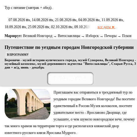
Тур с питание (завтрак + обед).
07.08.2026
, 14.08.2026
, 21.08.2026
, 04.09.2026
, 11.09.2026
,
Пт
Пт
Пт
Пт
Пт
18.09.2026
, 25.09.2026
, 02.10.2026
, 09.10.2026
все даты ►
Пт
Пт
Пт
Пт
Маршрут:
Великий Новгород → Витославлицы → Изборск → Печоры → Псков
Путешествие по уездным городам Новгородской губернии
В ПРОГРАММУ
Боровичи - музей истории купеческого города, музей Суворова, Великий Новгород -
музейный комплекс, музей деревянного зодчества "Витославлицы", Старая Русса, 3
дня + ж/д, июнь - декабрь
от 33700 руб.
Приглашаем вас отправиться в трехдневный тур по
уездным городам Великого Новгорода! Вы посетите
единственный в России Музея колоколов, посетите
удивительное место - Ярославово Дворище, где
услышите, о чем шумело новгородское вече, почему
так много храмов на территории торга и где располагался княжеский двор
известного русского князя Ярослава Мудрого.