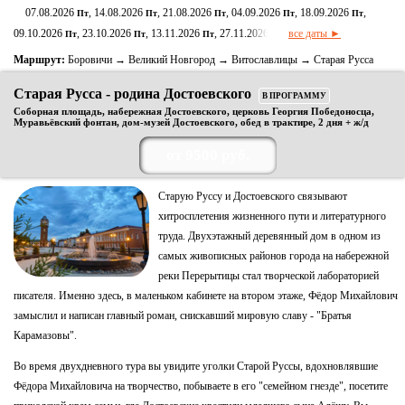
07.08.2026
, 14.08.2026
, 21.08.2026
, 04.09.2026
, 18.09.2026
,
Пт
Пт
Пт
Пт
Пт
09.10.2026
, 23.10.2026
, 13.11.2026
, 27.11.2026
все даты ►
Пт
Пт
Пт
Пт
Маршрут:
Боровичи → Великий Новгород → Витославлицы → Старая Русса
Старая Русса - родина Достоевского
В ПРОГРАММУ
Соборная площадь, набережная Достоевского, церковь Георгия Победоносца,
Муравьёвский фонтан, дом-музей Достоевского, обед в трактире, 2 дня + ж/д
от 9500 руб.
Старую Руссу и Достоевского связывают
хитросплетения жизненного пути и литературного
труда. Двухэтажный деревянный дом в одном из
самых живописных районов города на набережной
реки Перерытицы стал творческой лабораторией
писателя. Именно здесь, в маленьком кабинете на втором этаже, Фёдор Михайлович
замыслил и написан главный роман, снискавший мировую славу - "Братья
Карамазовы".
Во время двухдневного тура вы увидите уголки Старой Руссы, вдохновлявшие
Фёдора Михайловича на творчество, побываете в его "семейном гнезде", посетите