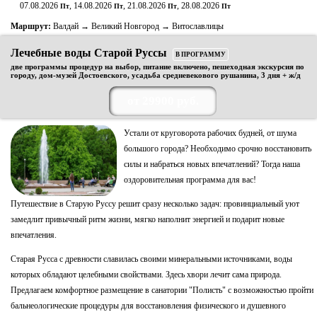
07.08.2026
, 14.08.2026
, 21.08.2026
, 28.08.2026
Пт
Пт
Пт
Пт
Маршрут:
Валдай → Великий Новгород → Витославлицы
Лечебные воды Старой Руссы
В ПРОГРАММУ
две программы процедур на выбор, питание включено, пешеходная экскурсия по
городу, дом-музей Достоевского, усадьба средневекового рушанина, 3 дня + ж/д
от 29900 руб.
Устали от круговорота рабочих будней, от шума
большого города? Необходимо срочно восстановить
силы и набраться новых впечатлений? Тогда наша
оздоровительная программа для вас!
Путешествие в Старую Руссу решит сразу несколько задач: провинциальный уют
замедлит привычный ритм жизни, мягко наполнит энергией и подарит новые
впечатления.
Старая Русса с древности славилась своими минеральными источниками, воды
которых обладают целебными свойствами. Здесь хвори лечит сама природа.
Предлагаем комфортное размещение в санатории "Полисть" с возможностью пройти
бальнеологические процедуры для восстановления физического и душевного