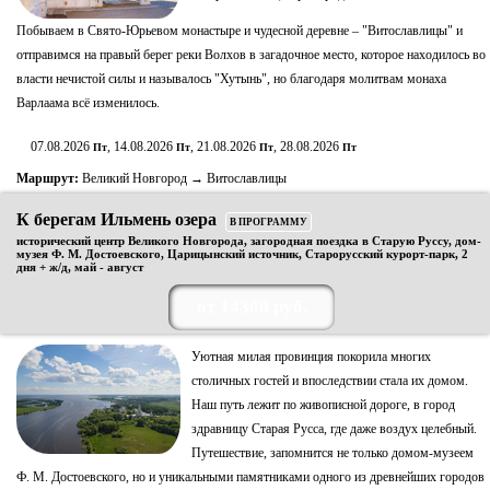
Побываем в Свято-Юрьевом монастыре и чудесной деревне – "Витославлицы" и
отправимся на правый берег реки Волхов в загадочное место, которое находилось во
власти нечистой силы и называлось "Хутынь", но благодаря молитвам монаха
Варлаама всё изменилось.
07.08.2026
, 14.08.2026
, 21.08.2026
, 28.08.2026
Пт
Пт
Пт
Пт
Маршрут:
Великий Новгород → Витославлицы
К берегам Ильмень озера
В ПРОГРАММУ
исторический центр Великого Новгорода, загородная поездка в Старую Руссу, дом-
музея Ф. М. Достоевского, Царицынский источник, Старорусский курорт-парк, 2
дня + ж/д, май - август
от 14300 руб.
Уютная милая провинция покорила многих
столичных гостей и впоследствии стала их домом.
Наш путь лежит по живописной дороге, в город
здравницу Старая Русса, где даже воздух целебный.
Путешествие, запомнится не только домом-музеем
Ф. М. Достоевского, но и уникальными памятниками одного из древнейших городов