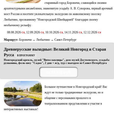
старинный город Боровичи, славящийся своими
архитектурными ансамблями, знаменитую усадьбу А. В. Суворова, первый арочный
мост России и посетите увлекательную экскурсию по живописному поселку
Любытино, прозванному "Новгородской Швейцарией" благодаря своему
необычному рельефу.
08.08.2026
, 12.09.2026
, 10.10.2026
, 14.11.2026
, 12.12.2026
Сб
Сб
Сб
Сб
Сб
Маршрут:
Боровичи → Любытино → Санкт-Петербург
Древнерусские выходные: Великий Новгород и Старая
Русса
В ПРОГРАММУ
Новгородский кремль, музей "Витославлицы", дом-музей Достоевского, усадьба
рушанина, фолк-шоу "Садко", 2 дня + ж/д, тур с выездом из Санкт-Петербурга
от 13350 руб.
Большое путешествие в Новгородский край! Вас
ждут не только традиционные экскурсии, но и
общение с персонажами прошлого в
театрализованном представлении и участие в
интерактивных выставках!