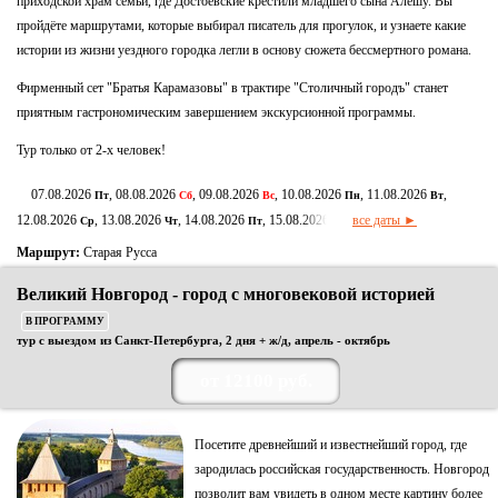
приходской храм семьи, где Достоевские крестили младшего сына Алёшу. Вы
пройдёте маршрутами, которые выбирал писатель для прогулок, и узнаете какие
истории из жизни уездного городка легли в основу сюжета бессмертного романа.
Фирменный сет "Братья Карамазовы" в трактире "Столичный городъ" станет
приятным гастрономическим завершением экскурсионной программы.
Тур только от 2-х человек!
07.08.2026
, 08.08.2026
, 09.08.2026
, 10.08.2026
, 11.08.2026
,
Пт
Сб
Вс
Пн
Вт
12.08.2026
, 13.08.2026
, 14.08.2026
, 15.08.2026
все даты ►
Ср
Чт
Пт
Сб
Маршрут:
Старая Русса
Великий Новгород - город с многовековой историей
В ПРОГРАММУ
тур с выездом из Санкт-Петербурга, 2 дня + ж/д, апрель - октябрь
от 12100 руб.
Посетите древнейший и известнейший город, где
зародилась российская государственность. Новгород
позволит вам увидеть в одном месте картину более