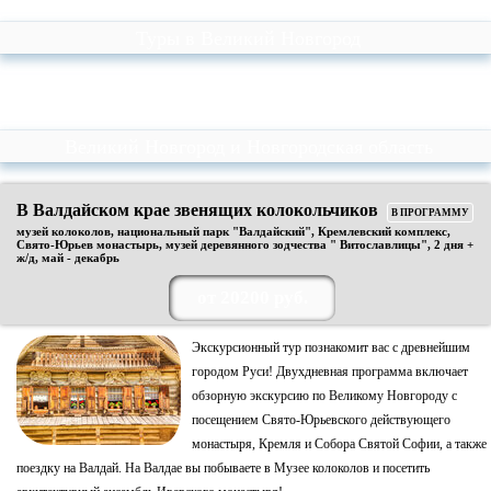
Туры в Великий Новгород
Великий Новгород и Новгородская область
В Валдайском крае звенящих колокольчиков
В ПРОГРАММУ
музей колоколов, национальный парк "Валдайский", Кремлевский комплекс,
Свято-Юрьев монастырь, музей деревянного зодчества " Витославлицы", 2 дня +
ж/д, май - декабрь
от 20200 руб.
Экскурсионный тур
познакомит вас с древнейшим
городом Руси! Двухдневная программа включает
обзорную экскурсию по Великому Новгороду с
посещением Свято-Юрьевского действующего
монастыря, Кремля и Собора Святой Софии, а также
поездку на Валдай. На Валдае вы побываете в Музее колоколов и посетить