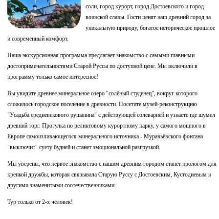
соли, город курорт, город Достоевского и город
воинской славы. Гости ценят наш древний город за
уникальную природу, богатое историческое прошлое
и современный комфорт.
Наша экскурсионная программа предлагает знакомство с самыми главными
достопримечательностями Старой Руссы по доступной цене. Мы включили в
программу только самое интересное!
Вы увидите древнее минеральное озеро "солёный студенец", вокруг которого
сложилось городское поселение в древности. Посетите музей-реконструкцию
"Усадьба средневекового рушанина" с действующей солеварней и узнаете где шумел
древний торг. Прогулка по реликтовому курортному парку, у самого мощного в
Европе самоизливающегося минерального источника - Муравьёвского фонтана
"выключит" суету будней и станет эмоциональной разгрузкой.
Мы уверены, что первое знакомство с нашим древним городом станет прологом для
крепкой дружбы, которая связывала Старую Руссу с Достоевским, Кустодиевым и
другими знаменитыми соотечественниками.
Тур только от 2-х человек!