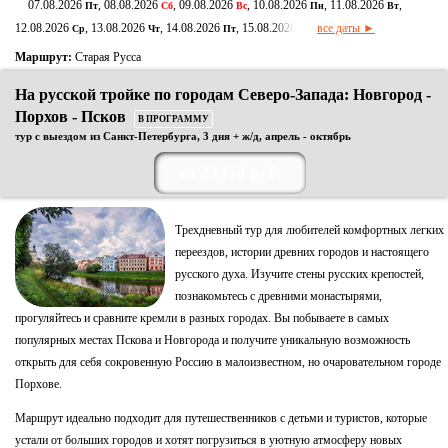
07.08.2026
, 08.08.2026
, 09.08.2026
, 10.08.2026
, 11.08.2026
,
Пт
Сб
Вс
Пн
Вт
12.08.2026
, 13.08.2026
, 14.08.2026
, 15.08.2026
все даты ►
Ср
Чт
Пт
Сб
Маршрут:
Старая Русса
На русской тройке по городам Северо-Запада: Новгород -
Порхов - Псков
В ПРОГРАММУ
тур с выездом из Санкт-Петербурга, 3 дня + ж/д, апрель - октябрь
от 23450 руб.
Трехдневный тур для любителей комфортных легких
переездов, истории древних городов и настоящего
русского духа. Изучите стены русских крепостей,
познакомьтесь с древними монастырями,
прогуляйтесь и сравните кремли в разных городах. Вы побываете в самых
популярных местах Пскова и Новгорода и получите уникальную возможность
открыть для себя сокровенную Россию в малоизвестном, но очаровательном городе
Порхове.
Маршрут идеально подходит для путешественников с детьми и туристов, которые
устали от больших городов и хотят погрузиться в уютную атмосферу новых