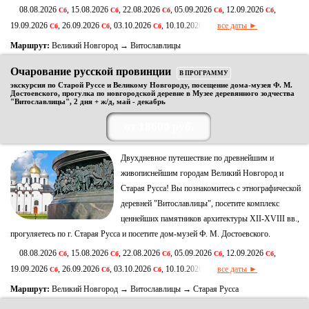
08.08.2026
, 15.08.2026
, 22.08.2026
, 05.09.2026
, 12.09.2026
,
Сб
Сб
Сб
Сб
Сб
19.09.2026
, 26.09.2026
, 03.10.2026
, 10.10.2026
все даты ►
Сб
Сб
Сб
Сб
Маршрут:
Великий Новгород → Витославлицы
Очарование русской провинции
В ПРОГРАММУ
экскурсия по Старой Руссе и Великому Новгороду, посещение дома-музея Ф. М.
Достоевского, прогулка по новгородской деревне в Музее деревянного зодчества
"Витославлицы", 2 дня + ж/д, май - декабрь
от 18600 руб.
Двухдневное путешествие по древнейшим и
живописнейшим городам Великий Новгород и
Старая Русса! Вы познакомитесь с этнографической
деревней "Витославлицы", посетите комплекс
ценнейших памятников архитектуры XII-XVIII вв.,
прогуляетесь по г. Старая Русса и посетите дом-музей Ф. М. Достоевского.
08.08.2026
, 15.08.2026
, 22.08.2026
, 05.09.2026
, 12.09.2026
,
Сб
Сб
Сб
Сб
Сб
19.09.2026
, 26.09.2026
, 03.10.2026
, 10.10.2026
все даты ►
Сб
Сб
Сб
Сб
Маршрут:
Великий Новгород → Витославлицы → Старая Русса