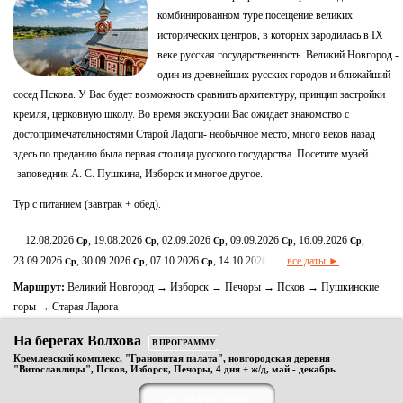
комбинированном туре посещение великих
исторических центров, в которых зародилась в IX
веке русская государственность. Великий Новгород -
один из древнейших русских городов и ближайший
сосед Пскова. У Вас будет возможность сравнить архитектуру, принцип застройки
кремля, церковную школу. Во время экскурсии Вас ожидает знакомство с
достопримечательностями Старой Ладоги- необычное место, много веков назад
здесь по преданию была первая столица русского государства. Посетите музей
-заповедник А. С. Пушкина, Изборск и многое другое.
Тур с питанием (завтрак + обед).
12.08.2026
, 19.08.2026
, 02.09.2026
, 09.09.2026
, 16.09.2026
,
Ср
Ср
Ср
Ср
Ср
23.09.2026
, 30.09.2026
, 07.10.2026
, 14.10.2026
все даты ►
Ср
Ср
Ср
Ср
Маршрут:
Великий Новгород → Изборск → Печоры → Псков → Пушкинские
горы → Старая Ладога
На берегах Волхова
В ПРОГРАММУ
Кремлевский комплекс, "Грановитая палата", новгородская деревня
"Витославлицы", Псков, Изборск, Печоры, 4 дня + ж/д, май - декабрь
от 35800 руб.