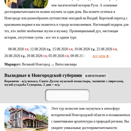
чем тысячелетней истории Руси. А основные
достопримечательности можно изучить за один день. Вы можете остаться в
Новгороде или разнообразить путешествие поездкой на Валдай. Короткий переезд с
красивыми видами и вы окажетесь в городе колокольчиков. Настоящий подарок для
тех, кто любит необычные музеи и музыку. Провинциальный дух, настоящая
история, отсутствие суеты - все это в одном туре.
08.08.2026
, 12.08.2026
, 15.08.2026
, 19.08.2026
, 22.08.2026
,
Сб
Ср
Сб
Ср
Сб
26.08.2026
, 29.08.2026
, 05.09.2026
, 09.09.2026
все даты ►
Ср
Сб
Сб
Ср
Маршрут:
Великий Новгород → Витославлицы
Выходные в Новгородской губернии
В ПРОГРАММУ
Боровичи - ж/д вокзал, Свято-Духов мужской монастырь, чаепитие с пирогами,
музей-усадьба Суворова, 2 дня + ж/д
от 12150 руб.
Этот тур позволит вам окунуться в атмосферу
исторической Новгородской области и познакомиться
с памятниками архитектуры и природой региона. Вы
увидите уникальные достопримечательности: