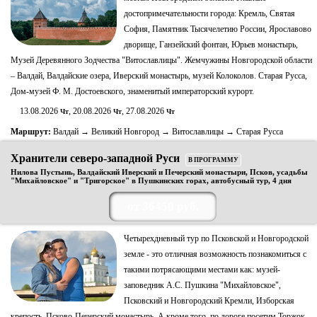
достопримечательности города: Кремль, Святая
София, Памятник Тысячелетию России, Ярославово
дворище, Ганзейский фонтан, Юрьев монастырь,
Музей Деревянного Зодчества "Витославлицы". Жемчужины Новгородской области
– Валдай, Валдайские озера, Иверский монастырь, музей Колоколов. Старая Русса,
Дом-музей Ф. М. Достоевского, знаменитый императорский курорт.
13.08.2026
, 20.08.2026
, 27.08.2026
Чт
Чт
Чт
Маршрут:
Валдай → Великий Новгород → Витославлицы → Старая Русса
Хранители северо-западной Руси
В ПРОГРАММУ
Нилова Пустынь, Валдайский Иверский и Печерский монастыри, Псков, усадьбы
"Михайловское" и "Тригорское" в Пушкинских горах, автобусный тур, 4 дня
от 36450 руб.
Четырехдневный тур по Псковской и Новгородской
земле - это отличная возможность познакомиться с
такими потрясающими местами как: музей-
заповедник А.С. Пушкина "Михайловское",
Псковский и Новгородский Кремли, Изборская
крепость, Псково-Печерский монастырь. А кроме того, по дороге посетим Торжок,