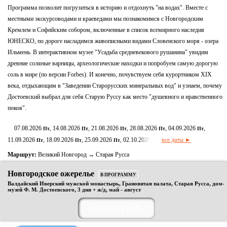
Программа позволит погрузиться в историю и отдохнуть "на водах". Вместе с
местными экскурсоводами и краеведами мы познакомимся с Новгородским
Кремлем и Софийским собором, включенные в список всемирного наследия
ЮНЕСКО, по дороге насладимся живописными видами Словенского моря - озера
Ильмень. В интерактивном музее "Усадьба средневекового рушанина" увидим
древние соляные варницы, археологические находки и попробуем самую дорогую
соль в мире (по версии Forbes). И конечно, почувствуем себя курортником XIX
века, отдыхающим в "Заведении Старорусских минеральных вод" и узнаем, почему
Достоевский выбрал для себя Старую Руссу как место "душевного и нравственного
покоя".
07.08.2026
, 14.08.2026
, 21.08.2026
, 28.08.2026
, 04.09.2026
,
Пт
Пт
Пт
Пт
Пт
11.09.2026
, 18.09.2026
, 25.09.2026
, 02.10.2026
все даты ►
Пт
Пт
Пт
Пт
Маршрут:
Великий Новгород → Старая Русса
Новгородское ожерелье
В ПРОГРАММУ
Валдайский Иверский мужской монастырь, Грановитая палата, Старая Русса, дом-
музей Ф. М. Достоевского, 3 дня + ж/д, май - август
от 22550 руб.