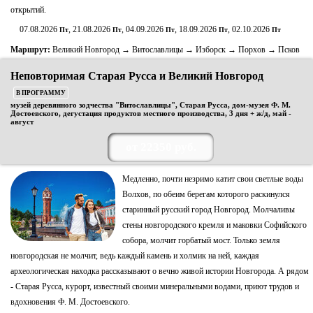
открытий.
07.08.2026
, 21.08.2026
, 04.09.2026
, 18.09.2026
, 02.10.2026
Пт
Пт
Пт
Пт
Пт
Маршрут:
Великий Новгород → Витославлицы → Изборск → Порхов → Псков
Неповторимая Старая Русса и Великий Новгород
В ПРОГРАММУ
музей деревянного зодчества "Витославлицы", Старая Русса, дом-музея Ф. М.
Достоевского, дегустация продуктов местного производства, 3 дня + ж/д, май -
август
от 22350 руб.
Медленно, почти незримо катит свои светлые воды
Волхов, по обеим берегам которого раскинулся
старинный русский город Новгород. Молчаливы
стены новгородского кремля и маковки Софийского
собора, молчит горбатый мост. Только земля
новгородская не молчит, ведь каждый камень и холмик на ней, каждая
археологическая находка рассказывают о вечно живой истории Новгорода. А рядом
- Старая Русса, курорт, известный своими минеральными водами, приют трудов и
вдохновения Ф. М. Достоевского.