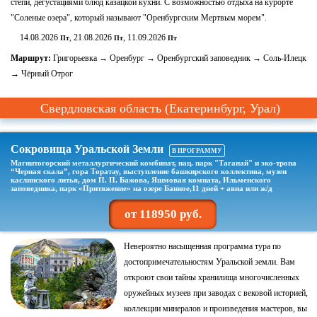
степи, дегустациями блюд казацкой кухни. С возможностью отдыха на курорте
"Соленые озера", который называют "Оренбургским Мертвым морем".
14.08.2026
, 21.08.2026
, 11.09.2026
Пт
Пт
Пт
Маршрут:
Григорьевка → Оренбург → Оренбургский заповедник → Соль-Илецк
→ Чёрный Отрог
Свердловская область (Екатеринбург, Урал)
Сокровища Уральской Земли
В ПРОГРАММУ
Магнитогорский металлургический комбинат, нац. парк "Таганай" и эко-тропа
“Черная скала”, гора Торатау, выступление башкирского коллектива, музеи
каслинского литья, дом П. П. Бажова, Яшмовая комната, Ильменского
заповедника, парк «Притяжение» на озере Банное,11 дней + авиа или ж/д
от 118950 руб.
Невероятно насыщенная программа тура по
достопримечательностям Уральской земли. Вам
откроют свои тайны хранилища многочисленных
оружейных музеев при заводах с вековой историей,
коллекции минералов и произведения мастеров, вы