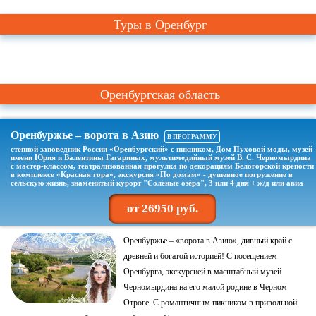
Туры в Оренбург
Оренбургская область
Оренбуржье – ворота в Азию
В ПРОГРАММУ
степной заповедник России «Оренбургский» с пикником, Дом Пуховой моды, музей
имени Юрия и Валентины Гагариных, мультимедийный музей В. С. Черномырдина
с мастер-классом, театрализованная прогулка по декорациям Белогорской крепости
в комплексе «Красная гора», экскурсия «По домам» - душевное погружение в
сельскую жизнь, знаменитый курорт "Солёные озёра", 3 или 4 дня + ж/д или авиа
от 26950 руб.
Оренбуржье – «ворота в Азию», дивный край с
древней и богатой историей! С посещением
Оренбурга, экскурсией в масштабный музей
Черномырдина на его малой родине в Черном
Отроге. С романтичным пикником в привольной