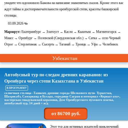
увидите что вдохновило Бажова на написание знаменитых сказов. Кроме этого вас
ждут тайны и достопримечательности оренбургской степи, красоты башкирской
столицы.
03.09.2026
Чт
Маршрут:
Екатеринбург → Златоуст → Касли → Кыштым → Магнитогорск →
Миасс → Оренбург → Полевской (Свердловская обл.) → Сатка → село Черный
Отрог → Стерлитамак → Сысерть → Таганай → Троицк → Уфа → Челябинск
Узбекистан
Автобусный тур по следам древних караванов: из
Оренбурга через степи Казахстана в Узбекистан
В ПРОГРАММУ
солнечная столица -Ташкент, древние города Шелкового пути- Туркестан,
Шахрисабз, Самарканд и Бухара, городище Сауран и мемориал «Коркыт-ата»,
мастерская гиждуванской керамики, Дом Оренбургского пухового платка,
автобусный тур, 14 дней + ж/д
от 86700 руб.
Этот тур для истинных искателей приключений: