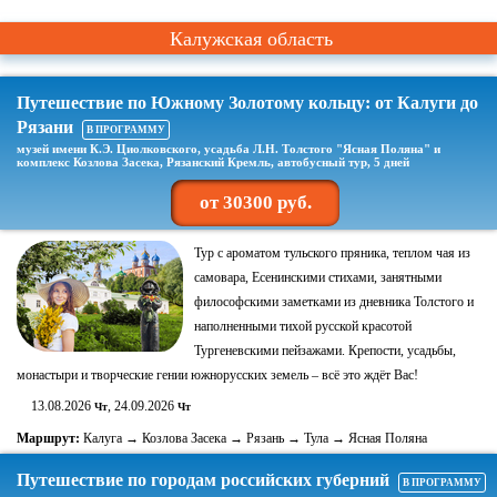
Калужская область
Путешествие по Южному Золотому кольцу: от Калуги до
Рязани
В ПРОГРАММУ
музей имени К.Э. Циолковского, усадьба Л.Н. Толстого "Ясная Поляна" и
комплекс Козлова Засека, Рязанский Кремль, автобусный тур, 5 дней
от 30300 руб.
Тур с ароматом тульского пряника, теплом чая из
самовара, Есенинскими стихами, занятными
философскими заметками из дневника Толстого и
наполненными тихой русской красотой
Тургеневскими пейзажами. Крепости, усадьбы,
монастыри и творческие гении южнорусских земель – всё это ждёт Вас!
13.08.2026
, 24.09.2026
Чт
Чт
Маршрут:
Калуга → Козлова Засека → Рязань → Тула → Ясная Поляна
Путешествие по городам российских губерний
В ПРОГРАММУ