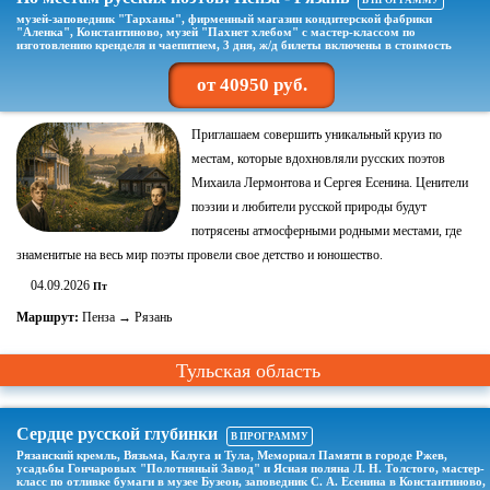
В ПРОГРАММУ
музей-заповедник "Тарханы", фирменный магазин кондитерской фабрики
"Аленка", Константиново, музей "Пахнет хлебом" с мастер-классом по
изготовлению кренделя и чаепитием, 3 дня, ж/д билеты включены в стоимость
от 40950 руб.
Приглашаем совершить уникальный круиз по
местам, которые вдохновляли русских поэтов
Михаила Лермонтова и Сергея Есенина. Ценители
поэзии и любители русской природы будут
потрясены атмосферными родными местами, где
знаменитые на весь мир поэты провели свое детство и юношество.
04.09.2026
Пт
Маршрут:
Пенза → Рязань
Тульская область
Сердце русской глубинки
В ПРОГРАММУ
Рязанский кремль, Вязьма, Калуга и Тула, Мемориал Памяти в городе Ржев,
усадьбы Гончаровых "Полотняный Завод" и Ясная поляна Л. Н. Толстого, мастер-
класс по отливке бумаги в музее Бузеон, заповедник С. А. Есенина в Константиново,