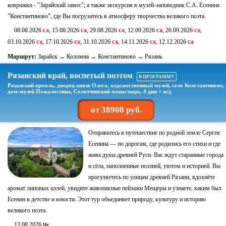
коврижки - "Зарайский замес"; а также экскурсия в музей-заповедник С.А. Есенина
"Константиново", где Вы погрузитесь в атмосферу творчества великого поэта.
08.08.2026
, 15.08.2026
, 29.08.2026
, 12.09.2026
, 26.09.2026
,
Сб
Сб
Сб
Сб
Сб
03.10.2026
, 17.10.2026
, 31.10.2026
, 14.11.2026
, 12.12.2026
Сб
Сб
Сб
Сб
Сб
Маршрут:
Зарайск → Коломна → Константиново → Рязань
Рязанский край, воспетый поэтом
В ПРОГРАММУ
Рязанский кремль, дворец князя Олега, художественный музей, село Константиново,
дом-музей Пожалостина, Солотчинский монастырь, 4 дня + ж/д
от 38900 руб.
Отправьтесь в путешествие по родной земле Сергея
Есенина — по дорогам, где родились его стихи и где
жива душа древней Руси. Вас ждут старинные города
и сёла, наполненные поэзией, уютом и историей. Вы
прогуляетесь по улицам древней Рязани, вдохнёте
аромат липовых аллей, увидите живописные пейзажи Мещеры и узнаете, каким был
Есенин в детстве и юности. Этот тур объединяет природу, культуру и историю
великого поэта.
13.08.2026
Чт