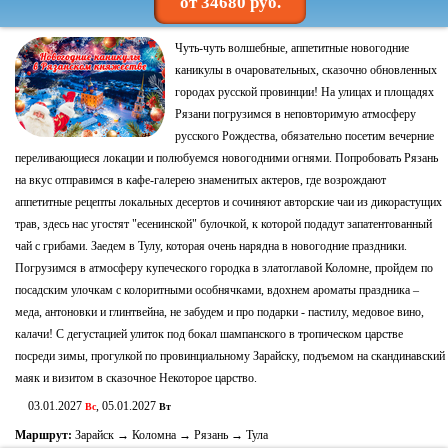
от 34680 руб.
Чуть-чуть волшебные, аппетитные новогодние
каникулы в очаровательных, сказочно обновленных
городах русской провинции! На улицах и площадях
Рязани погрузимся в неповторимую атмосферу
русского Рождества, обязательно посетим вечерние
переливающиеся локации и полюбуемся новогодними огнями. Попробовать Рязань
на вкус отправимся в кафе-галерею знаменитых актеров, где возрождают
аппетитные рецепты локальных десертов и сочиняют авторские чаи из дикорастущих
трав, здесь нас угостят "есенинской" булочкой, к которой подадут запатентованный
чай с грибами. Заедем в Тулу, которая очень нарядна в новогодние праздники.
Погрузимся в атмосферу купеческого городка в златоглавой Коломне, пройдем по
посадским улочкам с колоритными особнячками, вдохнем ароматы праздника –
меда, антоновки и глинтвейна, не забудем и про подарки - пастилу, медовое вино,
калачи! С дегустацией улиток под бокал шампанского в тропическом царстве
посреди зимы, прогулкой по провинциальному Зарайску, подъемом на скандинавский
маяк и визитом в сказочное Некоторое царство.
03.01.2027
, 05.01.2027
Вс
Вт
Маршрут:
Зарайск → Коломна → Рязань → Тула