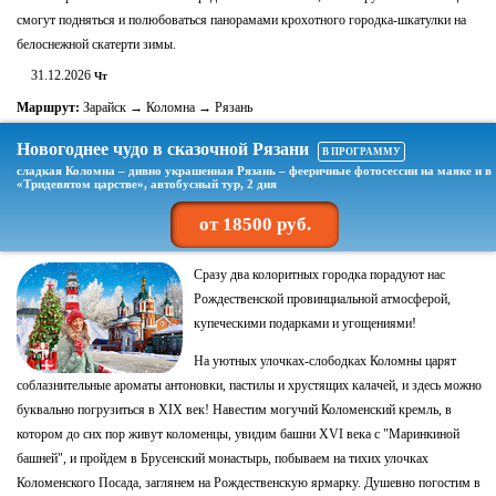
смогут подняться и полюбоваться панорамами крохотного городка-шкатулки на
белоснежной скатерти зимы.
31.12.2026
Чт
Маршрут:
Зарайск → Коломна → Рязань
Новогоднее чудо в сказочной Рязани
В ПРОГРАММУ
сладкая Коломна – дивно украшенная Рязань – фееричные фотосессии на маяке и в
«Тридевятом царстве», автобусный тур, 2 дня
от 18500 руб.
Сразу два колоритных городка порадуют нас
Рождественской провинциальной атмосферой,
купеческими подарками и угощениями!
На уютных улочках-слободках Коломны царят
соблазнительные ароматы антоновки, пастилы и хрустящих калачей, и здесь можно
буквально погрузиться в XIX век! Навестим могучий Коломенский кремль, в
котором до сих пор живут коломенцы, увидим башни XVI века с "Маринкиной
башней", и пройдем в Брусенский монастырь, побываем на тихих улочках
Коломенского Посада, заглянем на Рождественскую ярмарку. Душевно погостим в