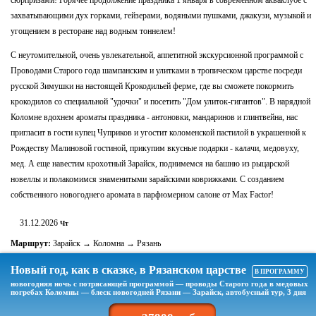
сюрпризами! Горячее продолжение праздника 1 января в современном акваклубе с
захватывающими дух горками, гейзерами, водяными пушками, джакузи, музыкой и
угощением в ресторане над водным тоннелем!
С неутомительной, очень увлекательной, аппетитной экскурсионной программой с
Проводами Старого года шампанским и улитками в тропическом царстве посреди
русской Зимушки на настоящей Крокодильей ферме, где вы сможете покормить
крокодилов со специальной "удочки" и посетить "Дом улиток-гигантов". В нарядной
Коломне вдохнем ароматы праздника - антоновки, мандаринов и глинтвейна, нас
пригласит в гости купец Чуприков и угостит коломенской пастилой в украшенной к
Рождеству Малиновой гостиной, прикупим вкусные подарки - калачи, медовуху,
мед. А еще навестим крохотный Зарайск, поднимемся на башню из рыцарской
новеллы и полакомимся знаменитыми зарайскими коврижками. С созданием
собственного новогоднего аромата в парфюмерном салоне от Max Factor!
31.12.2026
Чт
Маршрут:
Зарайск → Коломна → Рязань
Новый год, как в сказке, в Рязанском царстве
В ПРОГРАММУ
новогодняя ночь с потрясающей программой — проводы Старого года в медовых
погребах Коломны — блеск новогодней Рязани — Зарайск, автобусный тур, 3 дня