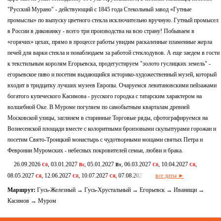
"Русский Мурано" - действующий с 1845 года Стекольный завод «Гутные
промыслы» по выпуску цветного стекла исключительно вручную. Гутный промысел
в России в диковинку - всего три производства на всю страну! Побываем в
«горячих» цехах, прямо в процессе работы увидим раскаленные пламенные жерла
печей для варки стекла и понаблюдаем за работой стеклодувов. А еще заедем в гости
к текстильным королям Егорьевска, продегустируем "золото гуслицких земель" -
егорьевское пиво и посетим выдающийся историко-художественный музей, который
входит в тридцатку лучших музеев Европы. Очаруемся левитановскими пейзажами
богатого купеческого Касимова - русского городка с татарским характером на
волшебной Оке. В Муроме погуляем по самобытным кварталам древней
Московской улицы, заглянем в старинные Торговые ряды, сфотографируемся на
Вознесенской площади вместе с колоритными бронзовыми скульптурами горожан и
посетим Свято-Троицкий монастырь с чудотворными мощами святых Петра и
Февронии Муромских - небесных покровителей семьи, любви и брака.
26.09.2026
, 03.01.2027
, 05.01.2027
, 06.03.2027
, 10.04.2027
,
Сб
Вс
Вт
Сб
Сб
08.05.2027
, 12.06.2027
, 10.07.2027
, 07.08.2027
все даты ►
Сб
Сб
Сб
Сб
Маршрут:
Гусь-Железный → Гусь-Хрустальный → Егорьевск → Иванищи →
Касимов → Муром