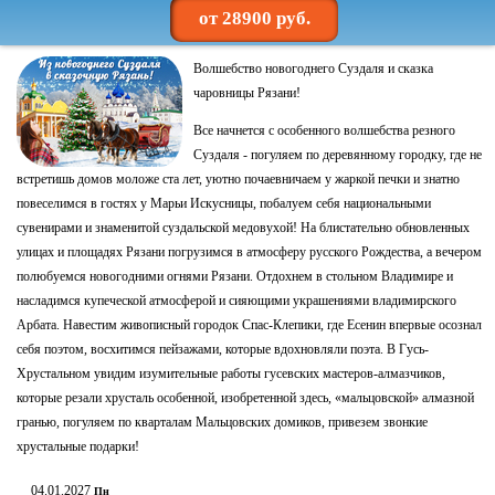
от 28900 руб.
Волшебство новогоднего Суздаля и сказка
чаровницы Рязани!
Все начнется с особенного волшебства резного
Суздаля - погуляем по деревянному городку, где не
встретишь домов моложе ста лет, уютно почаевничаем у жаркой печки и знатно
повеселимся в гостях у Марьи Искусницы, побалуем себя национальными
сувенирами и знаменитой суздальской медовухой! На блистательно обновленных
улицах и площадях Рязани погрузимся в атмосферу русского Рождества, а вечером
полюбуемся новогодними огнями Рязани. Отдохнем в стольном Владимире и
насладимся купеческой атмосферой и сияющими украшениями владимирского
Арбата. Навестим живописный городок Спас-Клепики, где Есенин впервые осознал
себя поэтом, восхитимся пейзажами, которые вдохновляли поэта. В Гусь-
Хрустальном увидим изумительные работы гусевских мастеров-алмазчиков,
которые резали хрусталь особенной, изобретенной здесь, «мальцовской» алмазной
гранью, погуляем по кварталам Мальцовских домиков, привезем звонкие
хрустальные подарки!
04.01.2027
Пн