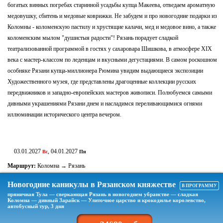
богатых винных погребах старинной усадьбы купца Макеева, отведаем ароматную
медовушку, сбитень и медовые коврижки. Не забудем и про новогодние подарки из
Коломны - коломенскую пастилу и хрустящие калачи, мед и медовое вино, а также
коломенским мылом "душистыя радости"! Рязань порадует сладкой
театрализованной программой в гостях у сахаровара Шишкова, в атмосфере ХIХ
века с мастер-классом по леденцам и вкусными дегустациями. В самом роскошном
особняке Рязани купца-миллионера Рюмина увидим выдающиеся экспозиции
Художественного музея, где представлены драгоценные коллекции русских
передвижников и западно-европейских мастеров живописи. Полюбуемся самыми
дивными украшениями Рязани днем и насладимся переливающимися огнями
иллюминации исторического центра вечером.
03.01.2027
, 04.01.2027
Вс
Пн
Маршрут:
Коломна → Рязань
Новогодние каникулы в Рязанском княжестве
В ПРОГРАММУ
пряничная Тула — сверкающая Рязань в новогоднем убранстве — сладкая
Коломна — дивный Зарайск — Улиточное царство и крокодилье королевство,
автобусный тур, 3 дня