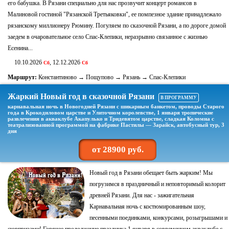
его бабушка. В Рязани специально для нас прозвучит концерт романсов в
Малиновой гостиной "Рязанской Третьяковки", ее помпезное здание принадлежало
рязанскому миллионеру Рюмину. Погуляем по сказочной Рязани, а по дороге домой
заедем в очаровательное село Спас-Клепики, неразрывно связанное с жизнью
Есенина...
10.10.2026
, 12.12.2026
Сб
Сб
Маршрут:
Константиново → Пощупово → Рязань → Спас-Клепики
Жаркий Новый год в сказочной Рязани
В ПРОГРАММУ
карнавальная ночь в Новогодней Рязани с шикарным банкетом, проводы Старого
года в Крокодиловом царстве и Улиточном королевстве, 1 января тропические
развлечения в акваклубе Акапулько и Тридевятом царстве, сладкая Коломна с
театрализованной программой на фабрике Пастилы — Зарайск, автобусный тур, 3
дня
от 28900 руб.
Новый год в Рязани обещает быть жарким! Мы
погрузимся в праздничный и неповторимый колорит
древней Рязани. Для нас - зажигательная
Карнавальная ночь с костюмированным шоу,
песенными поединками, конкурсами, розыгрышами и