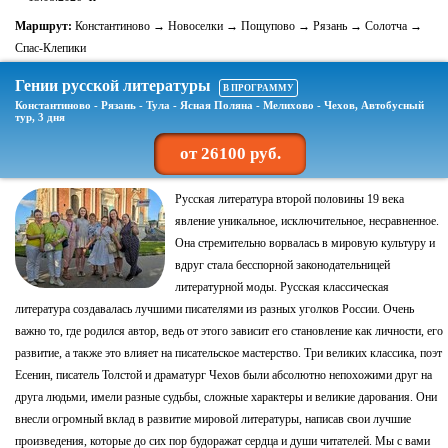
Маршрут:
Константиново → Новоселки → Пощупово → Рязань → Солотча →
Спас-Клепики
Гении русской литературы
В ПРОГРАММУ
Константиново - Рязань - Тула - Ясная Поляна - Мелихово - Чехов, Автобусный
тур, 3 дня
от 26100 руб.
Русская литература второй половины 19 века
явление уникальное, исключительное, несравненное.
Она стремительно ворвалась в мировую культуру и
вдруг стала бесспорной законодательницей
литературной моды. Русская классическая
литература создавалась лучшими писателями из разных уголков России. Очень
важно то, где родился автор, ведь от этого зависит его становление как личности, его
развитие, а также это влияет на писательское мастерство. Три великих классика, поэт
Есенин, писатель Толстой и драматург Чехов были абсолютно непохожими друг на
друга людьми, имели разные судьбы, сложные характеры и великие дарования. Они
внесли огромный вклад в развитие мировой литературы, написав свои лучшие
произведения, которые до сих пор будоражат сердца и души читателей. Мы с вами