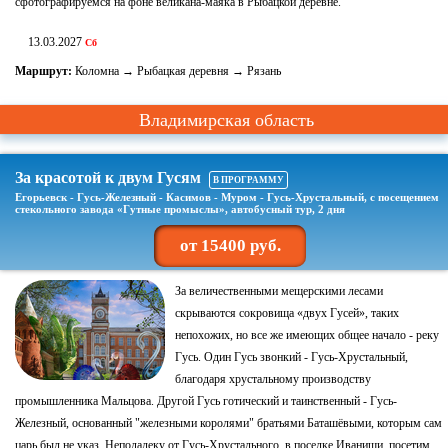
сфотографируемся на фоне великана-маяка в Рыбацкой деревне.
13.03.2027
Сб
Маршрут:
Коломна → Рыбацкая деревня → Рязань
Владимирская область
За красотой к двум Гусям
В ПРОГРАММУ
Егорьевск - Гусь-Железный - Касимов - Муром - Гусь-Хрустальный, с посещением
стекольного завода «Гутные промыслы», автобусный тур, 2 дня
от 15400 руб.
За величественными мещерскими лесами
скрываются сокровища «двух Гусей», таких
непохожих, но все же имеющих общее начало - реку
Гусь. Один Гусь звонкий - Гусь-Хрустальный,
благодаря хрустальному производству
промышленника Мальцова. Другой Гусь готический и таинственный - Гусь-
Железный, основанный "железными королями" братьями Баташёвыми, которым сам
царь был не указ. Неподалеку от Гусь-Хрустального, в поселке Иванищи, посетим