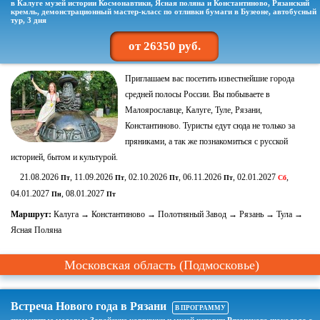
в Калуге музей истории Космонавтики, Ясная поляна и Константиново, Рязанский
кремль, демонстрационный мастер-класс по отливки бумаги в Бузеоне, автобусный
тур, 3 дня
от 26350 руб.
Приглашаем вас посетить известнейшие города
средней полосы России. Вы побываете в
Малоярославце, Калуге, Туле, Рязани,
Константиново. Туристы едут сюда не только за
пряниками, а так же познакомиться с русской
историей, бытом и культурой.
21.08.2026
, 11.09.2026
, 02.10.2026
, 06.11.2026
, 02.01.2027
,
Пт
Пт
Пт
Пт
Сб
04.01.2027
, 08.01.2027
Пн
Пт
Маршрут:
Калуга → Константиново → Полотняный Завод → Рязань → Тула →
Ясная Поляна
Московская область (Подмосковье)
Встреча Нового года в Рязани
В ПРОГРАММУ