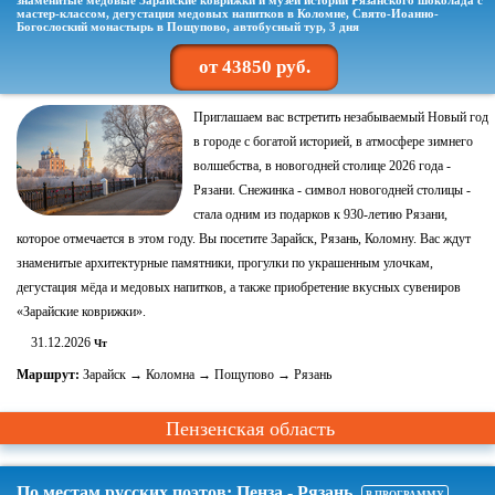
знаменитые медовые Зарайские коврижки и музей истории Рязанского шоколада с
мастер-классом, дегустация медовых напитков в Коломне, Свято-Иоанно-
Богослоский монастырь в Пощупово, автобусный тур, 3 дня
от 43850 руб.
Приглашаем вас встретить незабываемый Новый год
в городе с богатой историей, в атмосфере зимнего
волшебства, в новогодней столице 2026 года -
Рязани. Снежинка - символ новогодней столицы -
стала одним из подарков к 930-летию Рязани,
которое отмечается в этом году. Вы посетите Зарайск, Рязань, Коломну. Вас ждут
знаменитые архитектурные памятники, прогулки по украшенным улочкам,
дегустация мёда и медовых напитков, а также приобретение вкусных сувениров
«Зарайские коврижки».
31.12.2026
Чт
Маршрут:
Зарайск → Коломна → Пощупово → Рязань
Пензенская область
По местам русских поэтов: Пенза - Рязань