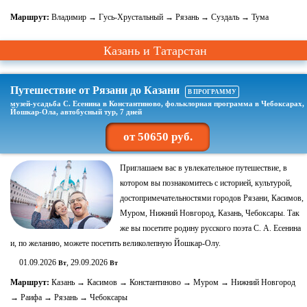
Маршрут:
Владимир → Гусь-Хрустальный → Рязань → Суздаль → Тума
Казань и Татарстан
Путешествие от Рязани до Казани
В ПРОГРАММУ
музей-усадьба С. Есенина в Константиново, фольклорная программа в Чебоксарах,
Йошкар-Ола, автобусный тур, 7 дней
от 50650 руб.
Приглашаем вас в увлекательное путешествие, в
котором вы познакомитесь с историей, культурой,
достопримечательностями городов Рязани, Касимов,
Муром, Нижний Новгород, Казань, Чебоксары. Так
же вы посетите родину русского поэта С. А. Есенина
и, по желанию, можете посетить великолепную Йошкар-Олу.
01.09.2026
, 29.09.2026
Вт
Вт
Маршрут:
Казань → Касимов → Константиново → Муром → Нижний Новгород
→ Раифа → Рязань → Чебоксары