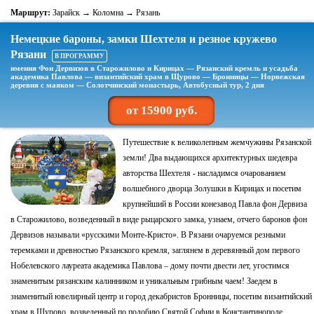
Маршрут:
Зарайск → Коломна → Рязань
Немецкие бароны, замки Шехтеля и резное кружево
Рязани
В ПРОГРАММУ
имения Фон Дервизов в Старожилово и Кирицах — Рязанский кремль и усадьба
академика Павлова — византийский храм в Щурово — Бронницы — Норвежская
деревня с маяком — Солотчинский монастырь, Автобусный тур, 2 дня
от 15900 руб.
Путешествие к великолепным жемчужины Рязанской
земли! Два выдающихся архитектурных шедевра
авторства Шехтеля - насладимся очарованием
волшебного дворца Золушки в Кирицах и посетим
крупнейший в России конезавод Павла фон Дервиза
в Старожилово, возведенный в виде рыцарского замка, узнаем, отчего баронов фон
Дервизов называли «русскими Монте-Кристо». В Рязани очаруемся резными
теремками и древностью Рязанского кремля, заглянем в деревянный дом первого
Нобелевского лауреата академика Павлова – дому почти двести лет, угостимся
знаменитым рязанским калинником и уникальным грибным чаем! Заедем в
знаменитый ювелирный центр и город декабристов Бронницы, посетим византийский
храм в Щурово, возведенный по подобию Святой Софии в Константинополе,