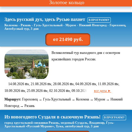
Золотое кольцо
Здесь русский дух, здесь Русью пахнет
В ПРОГРАММУ
Коломна - Рязань - Гусь-Хрустальный - Муром - Нижний Новгород - Гороховец,
Автобусный тур, 3 дня
от 21490 руб.
Великолепный тур выходного дня с осмотром
красивейших городов России.
14.08.2026
, 21.08.2026
, 28.08.2026
, 04.09.2026
, 11.09.2026
,
Пт
Пт
Пт
Пт
Пт
18.09.2026
, 25.09.2026
, 02.10.2026
, 09.10.2026
все даты ►
Пт
Пт
Пт
Пт
Маршрут:
Гороховец → Гусь-Хрустальный → Коломна → Муром → Нижний
Новгород → Рязань
Из новогоднего Суздаля в сказочную Рязань!
В ПРОГРАММУ
город хрустальной снежинки Рязань, медовый Суздаль, Владимир, Гусь-
Хрустальный «Русский Мурано», Тума, автобусный тур, 3 дня