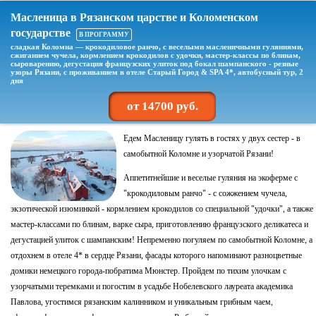
Масленица в Рязанском царстве и Коломенском
государстве
В ПРОГРАММУ
сладкая Коломна — крокодиловое ранчо, с веселыми масленичными гуляниями,
сжиганием чучела, кормлением крокодилов с удочки, мастер-классы по блинам,
сыроварению, дегустация французских улиток под бокал шампанского - резные
узоры Рязани, с проживанием в отеле Старый Город & SPA 4*, автобусный тур, 2
дня
от 14700 руб.
Едем Масленицу гулять в гостях у двух сестер - в
самобытной Коломне и узорчатой Рязани!
Аппетитнейшие и веселые гуляния на экоферме с
"крокодиловым ранчо" - с сожжением чучела,
экзотической изюминкой - кормлением крокодилов со специальной "удочки", а также
мастер-классами по блинам, варке сыра, приготовлению французского деликатеса и
дегустацией улиток с шампанским! Непременно погуляем по самобытной Коломне, а
отдохнем в отеле 4* в сердце Рязани, фасады которого напоминают разноцветные
домики немецкого города-побратима Мюнстер. Пройдем по тихим улочкам с
узорчатыми теремками и погостим в усадьбе Нобелевского лауреата академика
Павлова, угостимся рязанским калинником и уникальным грибным чаем,