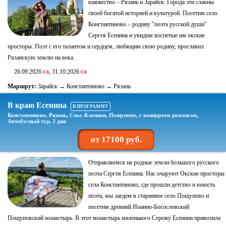
княжество – Рязань и Зарайск. Города эти славны
своей богатой историей и культурой. Посетим село
Константиново – родину "поэта русской души"
Сергея Есенина и увидим воспетые им окские
просторы. Поэт с его талантом и сердцем, любящим свою родину, прославил
Рязанскую землю на века.
26.09.2026
, 31.10.2026
Сб
Сб
Маршрут:
Зарайск → Константиново → Рязань
В краю Есенина
В ПРОГРАММУ
Константиново, Рязань, Спас-Клепики, Пощупово, с концертом романсов,
Автобусный тур, 2 дня
от 17100 руб.
Отправляемся на родные земли большого русского
поэта Сергея Есенина. Нас очаруют Окские просторы
села Константиново, где прошли детство и юность
поэта, мы заедем в старинное село Пощупово и
посетим древний Иоанно-Богословский
Пощуповский монастырь. В этот монастырь маленького Сережу Есенина привозила