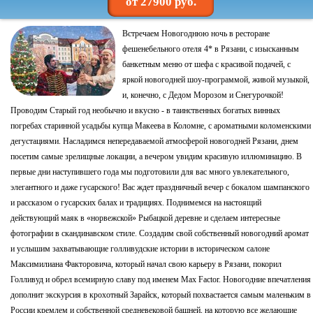
от 27900 руб.
Встречаем Новогоднюю ночь в ресторане
фешенебельного отеля 4* в Рязани, с изысканным
банкетным меню от шефа с красивой подачей, с
яркой новогодней шоу-программой, живой музыкой,
и, конечно, с Дедом Морозом и Снегурочкой!
Проводим Старый год необычно и вкусно - в таинственных богатых винных
погребах старинной усадьбы купца Макеева в Коломне, с ароматными коломенскими
дегустациями. Насладимся непередаваемой атмосферой новогодней Рязани, днем
посетим самые зрелищные локации, а вечером увидим красивую иллюминацию. В
первые дни наступившего года мы подготовили для вас много увлекательного,
элегантного и даже гусарского! Вас ждет праздничный вечер с бокалом шампанского
и рассказом о гусарских балах и традициях. Поднимемся на настоящий
действующий маяк в «норвежской» Рыбацкой деревне и сделаем интересные
фотографии в скандинавском стиле. Создадим свой собственный новогодний аромат
и услышим захватывающие голливудские истории в историческом салоне
Максимилиана Факторовича, который начал свою карьеру в Рязани, покорил
Голливуд и обрел всемирную славу под именем Max Factor. Новогодние впечатления
дополнит экскурсия в крохотный Зарайск, который похвастается самым маленьким в
России кремлем и собственной средневековой башней, на которую все желающие