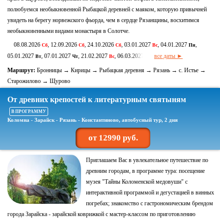
полюбуемся необыкновенной Рыбацкой деревней с маяком, которую привычней
увидеть на берегу норвежского фьорда, чем в сердце Рязанщины, восхитимся
необыкновенными видами монастыря в Солотче.
08.08.2026
, 12.09.2026
, 24.10.2026
, 03.01.2027
, 04.01.2027
,
Сб
Сб
Сб
Вс
Пн
05.01.2027
, 07.01.2027
, 21.02.2027
, 06.03.2027
все даты ►
Вт
Чт
Вс
Сб
Маршрут:
Бронницы → Кирицы → Рыбацкая деревня → Рязань → с. Истье →
Старожилово → Щурово
От древних крепостей к литературным святыням
В ПРОГРАММУ
Коломна - Зарайск - Рязань - Константиново, автобусный тур, 2 дня
от 12990 руб.
Приглашаем Вас в увлекательное путешествие по
древним городам, в программе тура: посещение
музея "Тайны Коломенской медовуши" с
интерактивной программой и дегустацией в винных
погребах; знакомство с гастрономическим брендом
города Зарайска - зарайской коврижкой с мастер-классом по приготовлению