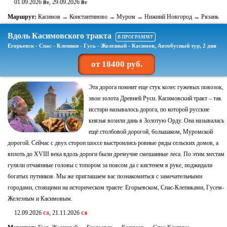
01.09.2026
, 29.09.2026
Вт
Вт
Маршрут:
Касимов → Константиново → Муром → Нижний Новгород → Рязань
Вдоль Касимовского тракта
В ПРОГРАММУ
Егорьевск - Спас - Клепики - Гусь - Железный - Касимов, Автобусный тур, 2 дня
от 18400 руб.
Эта дорога помнит еще стук колес гужевых повозок,
звон золота Древней Руси. Касимовский тракт – так
исстари называлось дорога, по которой русские
князья возили дань в Золотую Орду. Она называлась
ещё столбовой дорогой, большаком, Муромской
дорогой. Сейчас с двух сторон шоссе выстроились ровные ряды сельских домов, а
вплоть до XVIII века вдоль дороги были дремучие смешанные леса. По этим местам
гуляли отчаянные головы с топором за поясом да с кистенем в руке, поджидали
богатых путников. Мы же приглашаем вас познакомиться с замечательными
городами, стоящими на историческом тракте: Егорьевском, Спас-Клепиками, Гусем-
Железным и Касимовым.
12.09.2026
, 21.11.2026
Сб
Сб