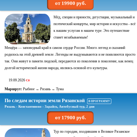
от 19900 руб.
Мёд, специи и пряности, дегустации, музыкальный и
поэтический концерты, мир истории и искусства - всё
к вашим услугам в нашем туре. Это путешествие
станет незабываемым!
Мещёра — заповедный край в самом сердце России. Много легенд и сказаний
родилось на этой древней земле. Легенды не выдумываются и не появляются просто
так. Они живут в памяти людской, передаются из поколения в поколение, как венец
долгой исторической жизни народа, являясь основой его культуры.
19.09.2026
Сб
Маршрут:
Рыбное → Рязань → Тума
По следам истории земли Рязанской
В ПРОГРАММУ
Рязань - Константиново - Зарайск, Автобусный тур, 2 дня
от 17900 руб.
Тур по городам, входившим в Великое Рязанское