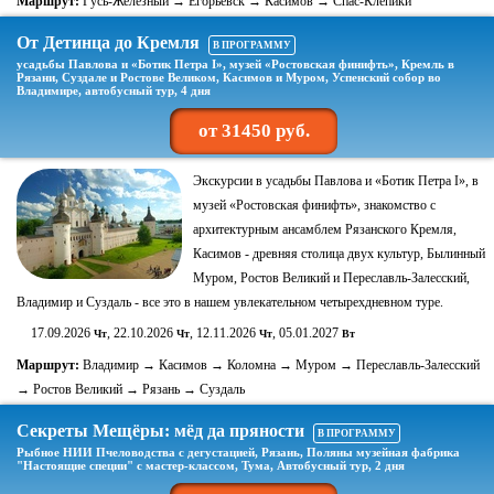
Маршрут:
Гусь-Железный → Егорьевск → Касимов → Спас-Клепики
От Детинца до Кремля
В ПРОГРАММУ
усадьбы Павлова и «Ботик Петра I», музей «Ростовская финифть», Кремль в
Рязани, Суздале и Ростове Великом, Касимов и Муром, Успенский собор во
Владимире, автобусный тур, 4 дня
от 31450 руб.
Экскурсии в усадьбы Павлова и «Ботик Петра I», в
музей «Ростовская финифть», знакомство с
архитектурным ансамблем Рязанского Кремля,
Касимов - древняя столица двух культур, Былинный
Муром, Ростов Великий и Переславль-Залесский,
Владимир и Суздаль - все это в нашем увлекательном четырехдневном туре.
17.09.2026
, 22.10.2026
, 12.11.2026
, 05.01.2027
Чт
Чт
Чт
Вт
Маршрут:
Владимир → Касимов → Коломна → Муром → Переславль-Залесский
→ Ростов Великий → Рязань → Суздаль
Секреты Мещёры: мёд да пряности
В ПРОГРАММУ
Рыбное НИИ Пчеловодства с дегустацией, Рязань, Поляны музейная фабрика
"Настоящие специи" с мастер-классом, Тума, Автобусный тур, 2 дня