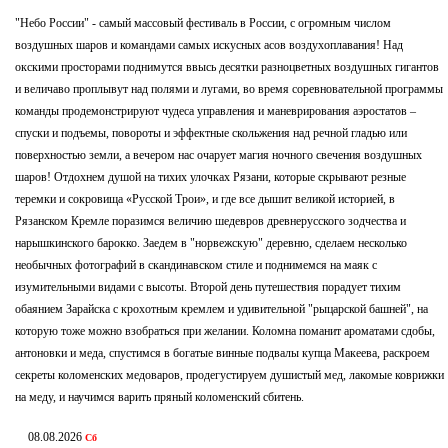
"Небо России" - самый массовый фестиваль в России, с огромным числом
воздушных шаров и командами самых искусных асов воздухоплавания!
Над
окскими просторами поднимутся ввысь десятки разноцветных воздушных гигантов
и величаво проплывут над полями и лугами, во время соревновательной программы
команды продемонстрируют чудеса управления и маневрирования аэростатов –
спуски и подъемы, повороты и эффектные скольжения над речной гладью или
поверхностью земли, а вечером нас очарует магия ночного свечения воздушных
шаров! Отдохнем душой на тихих улочках Рязани, которые скрывают резные
теремки и сокровища «Русской Трои», и где все дышит великой историей, в
Рязанском Кремле поразимся величию шедевров древнерусского зодчества и
нарышкинского барокко. Заедем в "норвежскую" деревню, сделаем несколько
необычных фотографий в скандинавском стиле и поднимемся на маяк с
изумительными видами с высоты. Второй день путешествия порадует тихим
обаянием Зарайска с крохотным кремлем и удивительной "рыцарской башней", на
которую тоже можно взобраться при желании. Коломна поманит ароматами сдобы,
антоновки и меда, спустимся в богатые винные подвалы купца Макеева, раскроем
секреты коломенских медоваров, продегустируем душистый мед, лакомые коврижки
на меду, и научимся варить пряный коломенский сбитень.
08.08.2026
Сб