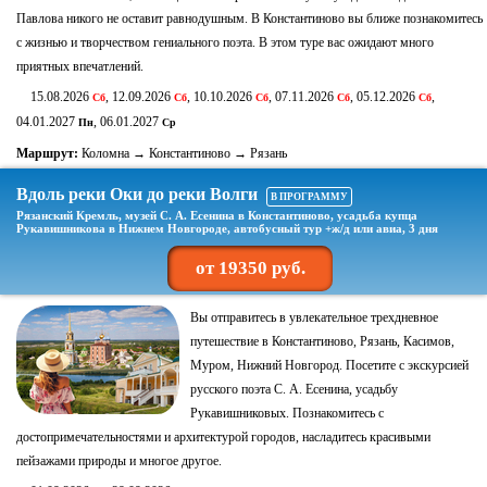
Павлова никого не оставит равнодушным. В Константиново вы ближе познакомитесь
с жизнью и творчеством гениального поэта. В этом туре вас ожидают много
приятных впечатлений.
15.08.2026
, 12.09.2026
, 10.10.2026
, 07.11.2026
, 05.12.2026
,
Сб
Сб
Сб
Сб
Сб
04.01.2027
, 06.01.2027
Пн
Ср
Маршрут:
Коломна → Константиново → Рязань
Вдоль реки Оки до реки Волги
В ПРОГРАММУ
Рязанский Кремль, музей С. А. Есенина в Константиново, усадьба купца
Рукавишникова в Нижнем Новгороде, автобусный тур +ж/д или авиа, 3 дня
от 19350 руб.
Вы отправитесь в увлекательное трехдневное
путешествие в Константиново, Рязань, Касимов,
Муром, Нижний Новгород. Посетите с экскурсией
русского поэта С. А. Есенина, усадьбу
Рукавишниковых. Познакомитесь с
достопримечательностями и архитектурой городов, насладитесь красивыми
пейзажами природы и многое другое.