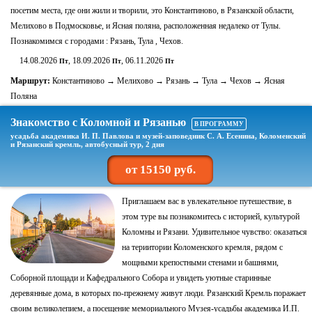
посетим места, где они жили и творили, это Константиново, в Рязанской области,
Мелихово в Подмосковье, и Ясная поляна, расположенная недалеко от Тулы.
Познакомимся с городами : Рязань, Тула , Чехов.
14.08.2026
, 18.09.2026
, 06.11.2026
Пт
Пт
Пт
Маршрут:
Константиново → Мелихово → Рязань → Тула → Чехов → Ясная
Поляна
Знакомство с Коломной и Рязанью
В ПРОГРАММУ
усадьба академика И. П. Павлова и музей-заповедник С. А. Есенина, Коломенский
и Рязанский кремль, автобусный тур, 2 дня
от 15150 руб.
Приглашаем вас в увлекательное путешествие, в
этом туре вы познакомитесь с историей, культурой
Коломны и Рязани. Удивительное чувство: оказаться
на териитории Коломенского кремля, рядом с
мощными крепостными стенами и башнями,
Соборной площади и Кафедрального Собора и увидеть уютные старинные
деревянные дома, в которых по-прежнему живут люди. Рязанский Кремль поражает
своим великолепием, а посещение мемориального Музея-усадьбы академика И.П.