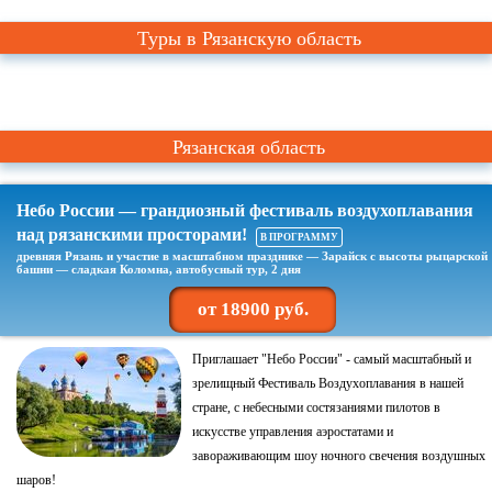
Туры в Рязанскую область
Рязанская область
Небо России — грандиозный фестиваль воздухоплавания
над рязанскими просторами!
В ПРОГРАММУ
древняя Рязань и участие в масштабном празднике — Зарайск с высоты рыцарской
башни — сладкая Коломна, автобусный тур, 2 дня
от 18900 руб.
Приглашает "Небо России" - самый масштабный и
зрелищный Фестиваль Воздухоплавания в нашей
стране, с небесными состязаниями пилотов в
искусстве управления аэростатами и
завораживающим шоу ночного свечения воздушных
шаров!