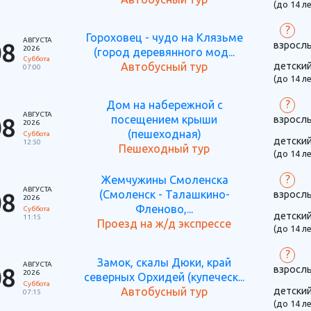
(до 14 ле
?
Гороховец - чудо на Клязьме
АВГУСТА
08
взросл
2026
(город деревянного мод...
Суббота
детски
Автобусный тур
07:00
(до 14 ле
?
Дом на набережной с
АВГУСТА
08
посещением крыши
взросл
2026
(пешеходная)
Суббота
детски
12:50
Пешеходный тур
(до 14 ле
?
Жемчужины Смоленска
АВГУСТА
08
(Смоленск - Талашкино-
взросл
2026
Фленово,...
Суббота
детски
11:15
Проезд на ж/д экспрессе
(до 14 ле
?
Замок, скалы Дюки, край
АВГУСТА
08
взросл
2026
северных Орхидей (купеческ...
Суббота
детски
Автобусный тур
07:15
(до 14 ле