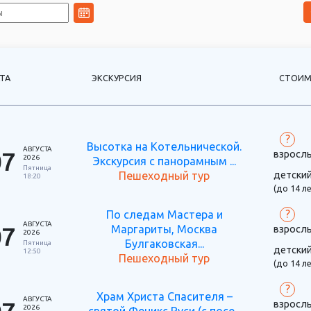
ТА
ЭКСКУРСИЯ
СТОИМ
?
Высотка на Котельнической.
АВГУСТА
07
взросл
2026
Экскурсия с панорамным ...
Пятница
детски
Пешеходный тур
18:20
(до 14 ле
?
По следам Мастера и
АВГУСТА
07
Маргариты, Москва
взросл
2026
Булгаковская...
Пятница
детски
12:50
Пешеходный тур
(до 14 ле
?
Храм Христа Спасителя –
АВГУСТА
взросл
2026