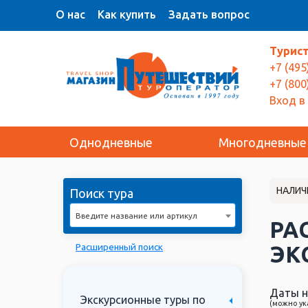
О нас
Как купить
Задать вопрос
Турис
+7 (495
+7 (800
Вход в
Однодневные
Многодневные
НАЛИЧ
Поиск тура
Введите название или артикул
РА
Расширенный поиск
ЭК
Даты н
Экскурсионные туры по
(можно ук