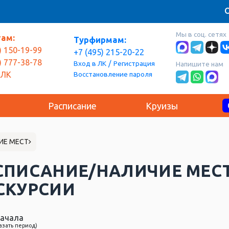
О
Мы в соц. сетях
там:
Турфирмам:
) 150-19-99
+7 (495) 215-20-22
) 777-38-78
/
Вход в ЛК
Регистрация
Напишите нам
Восстановление пароля
 ЛК
Расписание
Круизы
ИЕ МЕСТ
СПИСАНИЕ/НАЛИЧИЕ МЕС
СКУРСИИ
ачала
азать период)