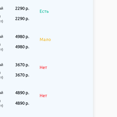
2290 р.
ый
Есть
й
2290 р.
т)
4980 р.
ый
Мало
й
4980 р.
т)
3670 р.
ый
Нет
й
3670 р.
т)
4890 р.
ый
Нет
й
4890 р.
т)