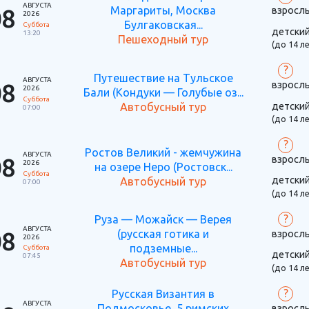
АВГУСТА
08
Маргариты, Москва
взросл
2026
Булгаковская...
Суббота
детски
13:20
Пешеходный тур
(до 14 ле
?
Путешествие на Тульское
АВГУСТА
08
взросл
2026
Бали (Кондуки — Голубые оз...
Суббота
детски
Автобусный тур
07:00
(до 14 ле
?
Ростов Великий - жемчужина
АВГУСТА
08
взросл
2026
на озере Неро (Ростовск...
Суббота
детски
Автобусный тур
07:00
(до 14 ле
?
Руза — Можайск — Верея
АВГУСТА
08
(русская готика и
взросл
2026
подземные...
Суббота
детски
07:45
Автобусный тур
(до 14 ле
?
Русская Византия в
АВГУСТА
Подмосковье, 5 римских
взросл