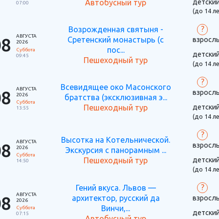
детски
Автобусный тур
07:00
(до 14 ле
?
Возрожденная святыня -
АВГУСТА
08
Сретенский монастырь (с
взросл
2026
пос...
Суббота
детски
09:45
Пешеходный тур
(до 14 ле
?
Всевидящее око Масонского
АВГУСТА
08
взросл
2026
братства (эксклюзивная э...
Суббота
детски
Пешеходный тур
13:55
(до 14 ле
?
Высотка на Котельнической.
АВГУСТА
08
взросл
2026
Экскурсия с панорамным ...
Суббота
детски
Пешеходный тур
14:50
(до 14 ле
?
Гений вкуса. Львов —
АВГУСТА
08
архитектор, русский да
взросл
2026
Винчи,...
Суббота
детски
07:15
Автобусный тур