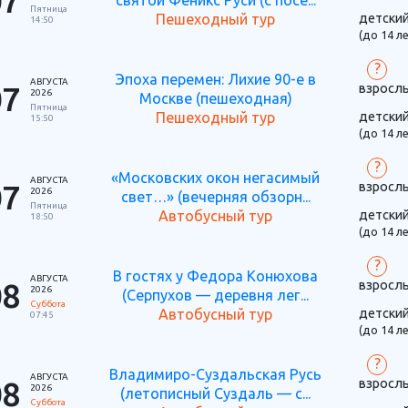
07
святой Феникс Руси (с посе...
Пятница
детски
Пешеходный тур
14:50
(до 14 ле
?
Эпоха перемен: Лихие 90-е в
АВГУСТА
07
взросл
2026
Москве (пешеходная)
Пятница
детски
Пешеходный тур
15:50
(до 14 ле
?
«Московских окон негасимый
АВГУСТА
07
взросл
2026
свет…» (вечерняя обзорн...
Пятница
детски
Автобусный тур
18:50
(до 14 ле
?
В гостях у Федора Конюхова
АВГУСТА
08
взросл
2026
(Серпухов — деревня лег...
Суббота
детски
Автобусный тур
07:45
(до 14 ле
?
Владимиро-Суздальская Русь
АВГУСТА
08
взросл
2026
(летописный Суздаль — с...
Суббота