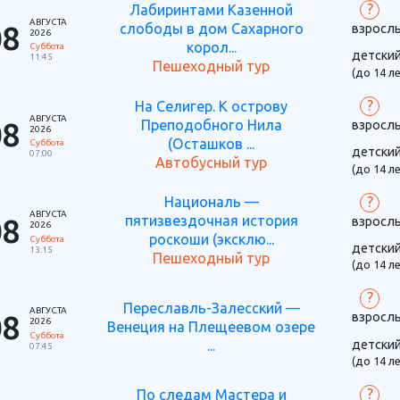
?
Лабиринтами Казенной
АВГУСТА
08
слободы в дом Сахарного
взросл
2026
корол...
Суббота
детски
11:45
Пешеходный тур
(до 14 ле
?
На Селигер. К острову
АВГУСТА
08
Преподобного Нила
взросл
2026
(Осташков ...
Суббота
детски
07:00
Автобусный тур
(до 14 ле
?
Националь —
АВГУСТА
08
пятизвездочная история
взросл
2026
роскоши (эксклю...
Суббота
детски
13:15
Пешеходный тур
(до 14 ле
?
Переславль-Залесский —
АВГУСТА
08
взросл
2026
Венеция на Плещеевом озере
Суббота
детски
...
07:45
(до 14 ле
?
По следам Мастера и