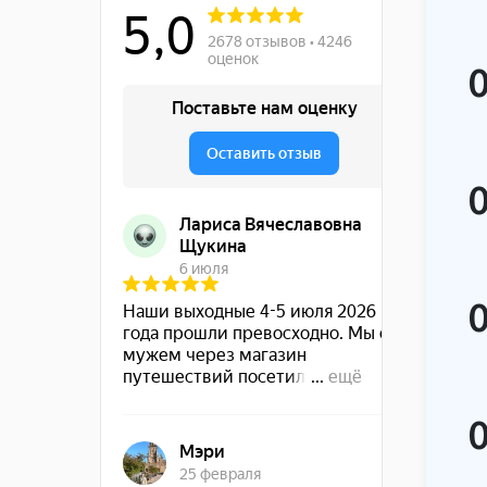
INR
0.96р.
Индийская рупия