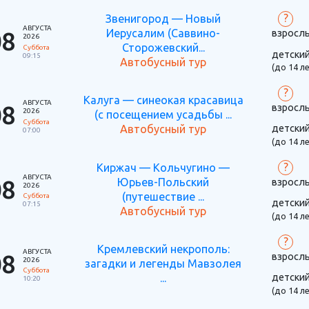
?
Звенигород — Новый
АВГУСТА
08
Иерусалим (Саввино-
взросл
2026
Сторожевский...
Суббота
детски
09:15
Автобусный тур
(до 14 ле
?
Калуга — синеокая красавица
АВГУСТА
08
взросл
2026
(с посещением усадьбы ...
Суббота
детски
Автобусный тур
07:00
(до 14 ле
?
Киржач — Кольчугино —
АВГУСТА
08
Юрьев-Польский
взросл
2026
(путешествие ...
Суббота
детски
07:15
Автобусный тур
(до 14 ле
?
Кремлевский некрополь:
АВГУСТА
08
взросл
2026
загадки и легенды Мавзолея
Суббота
детски
...
10:20
(до 14 ле