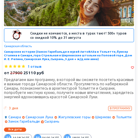
Скидки не кончаются, а места в турах тают! 500+ туров
со скидкой 10% до 31 августа
Самарская область
Самарские истории (Замок Гарибальди и музей АвтоВАЗа в Тольятти, бункер
Сталина в Самаре, гора Стрельная и Ширяевские штольни на Поповой горе, Дом
И. Е. Репина, Самарская Лука, Сызрань, 3 дня + ж/д или авиа)
1 отзыв
от
27900
25110
руб
Предлагаем вам программу, в которой вы сможете посетить красивые
и важные города Самарской области. Прогуляетесь по набережной
Самары, познакомитесь в архитектурой Тольятти и Сызрани,
попробуете местную кухню, получите новые впечатления, зарядитесь
энергией вдохновившись красотой Самарской Луки.
3 дня
В ПРОГРАММУ
Самара
Самарская Лука
Жигулевские горы
Ширяево
Тольятти
Замок Гарибальди
Сызрань
Все даты
14
04
18
14.08.26
ПТ.
04.09.26
ПТ.
18.09.26
ПТ.