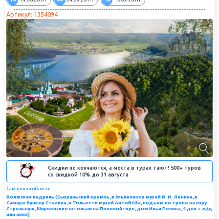
Артикул: 1354094
Скидки не кончаются, а места в турах тают! 500+ туров
со скидкой 10% до 31 августа
Самарская область
Волжская кадриль (Сызраньский кремль, в Ульяновске музей В. И. Ленина, в
Самаре бункер Сталина, в Тольятти музей АвтоВАЗа, подъем по тропе на гору
Стрельную, Ширяевские штольни на Поповой горе, дом Ильи Репина, 4 дня + ж/д
или авиа)