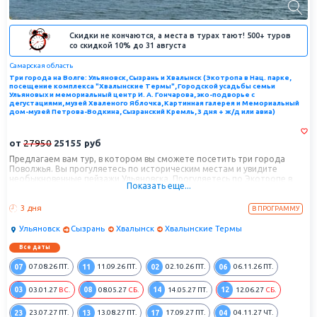
Скидки не кончаются, а места в турах тают! 500+ туров
со скидкой 10% до 31 августа
Самарская область
Три города на Волге: Ульяновск, Сызрань и Хвалынск (Экотропа в Нац. парке,
посещение комплекса "Хвалынские Термы", Городской усадьбы семьи
Ульяновых и мемориальный центр И. А. Гончарова, эко-подворье с
дегустациями, музей Хваленого Яблочка, Картинная галерея и Мемориальный
дом-музей Петрова-Водкина, Сызранский Кремль, 3 дня + ж/д или авиа)
от
27950
25155
руб
Предлагаем вам тур, в котором вы сможете посетить три города
Поволжья. Вы прогуляетесь по историческим местам и увидите
необыкновенные пейзажи Ульяновска. Прогуляетесь по Экотропе в
Показать еще...
Национальном парке «Хвалынский». Посетите комплекс «Хвалынские
Термы» и познакомитесь с творчеством Петрова-Водкина. Увидите
3 дня
Кремль и попробуете легендарный торт «Паутинка» в Сызрани.
В ПРОГРАММУ
Ульяновск
Сызрань
Хвалынск
Хвалынские Термы
Все даты
07
11
02
06
07.08.26
ПТ.
11.09.26
ПТ.
02.10.26
ПТ.
06.11.26
ПТ.
03
08
14
12
03.01.27
ВС.
08.05.27
СБ.
14.05.27
ПТ.
12.06.27
СБ.
23
13
17
04
23.07.27
ПТ.
13.08.27
ПТ.
17.09.27
ПТ.
04.11.27
ЧТ.