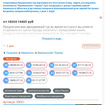
Сокровища Хвалынских гор (прогулка по Экотропе в Нац. парке, посещение
комплекса "Хвалынские Термы", эко-подворье с дегустациями, музей
Хваленого Яблочка, Картинная галерея и Мемориальный дом-музей Петрова-
Водкина, Сызранский Кремль, 2 дня + ж/д)
от
18250
16425
руб
Предлагаем вам двухдневный тур во время которого вы успеете
отдохнуть от суеты города, посетить с экскурсиями музеи,
продегустировать местные деликатесы. Вас ожидает поездка
Национальный парк «Хвалынский» и прогулка по Экотропе, посещение
Показать еще...
комплекса «Хвалынские Термы» и экскурсия в Хвалынск, который по
праву называют «маленькой Швейцарией».
2 дня
В ПРОГРАММУ
Сызрань
Хвалынск
Хвалынские Термы
Все даты
08
12
03
07
08.08.26
СБ.
12.09.26
СБ.
03.10.26
СБ.
07.11.26
СБ.
04
13
24
14
04.01.27
ПН.
13.06.27
ВС.
24.07.27
СБ.
14.08.27
СБ.
18
05
18.09.27
СБ.
05.11.27
ПТ.
активные туры
деятели искусства
День России
Новогодние праздники
Ноябрьские праздники
Артикул: 30561