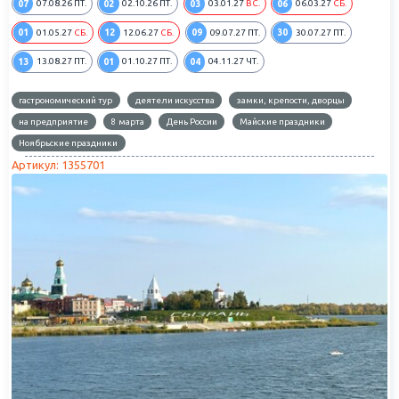
07
02
03
06
07.08.26
ПТ.
02.10.26
ПТ.
03.01.27
ВС.
06.03.27
СБ.
01
12
09
30
01.05.27
СБ.
12.06.27
СБ.
09.07.27
ПТ.
30.07.27
ПТ.
13
01
04
13.08.27
ПТ.
01.10.27
ПТ.
04.11.27
ЧТ.
гастрономический тур
деятели искусства
замки, крепости, дворцы
на предприятие
8 марта
День России
Майские праздники
Ноябрьские праздники
Артикул: 1355701