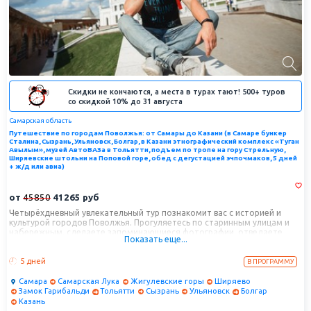
Скидки не кончаются, а места в турах тают! 500+ туров
со скидкой 10% до 31 августа
Самарская область
Путешествие по городам Поволжья: от Самары до Казани (в Самаре бункер
Сталина, Сызрань, Ульяновск, Болгар, в Казани этнографический комплекс «Туган
Авылым», музей АвтоВАЗа в Тольятти, подъем по тропе на гору Стрельную,
Ширяевские штольни на Поповой горе, обед с дегустацией эчпочмаков, 5 дней
+ ж/д или авиа)
от
45850
41265
руб
Четырёхдневный увлекательный тур познакомит вас с историей и
культурой городов Поволжья. Прогуляетесь по старинным улицам и
набережным, сделаете запоминающиеся фотографии, отведаете
Показать еще...
местную кухню и многое другое.
5 дней
В ПРОГРАММУ
Самара
Самарская Лука
Жигулевские горы
Ширяево
Замок Гарибальди
Тольятти
Сызрань
Ульяновск
Болгар
Казань