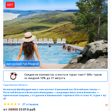
ХИТ
Авторский тур Magput
Скидки не кончаются, а места в турах тают! 500+ туров
со скидкой 10% до 31 августа
Саратовская область
Волжская Швейцария или о чем молчит Каменный лес (Рачейские Альпы —
богатый Вольск и Вольские Мальдивы — шедевры Шехтеля в Балаково —
купеческая Сызрань, с отдыхом в Хвалынских термах в СПА-отеле 4*, 4 дня + ж/
д)
27 отзывов
от
38900
35010
руб