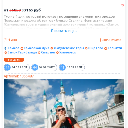
от
36850
33165
руб
Тур на 4 дня, который включает посещение знаменитых городов
Поволжья и редких объектов - бункер Сталина, фантастические
Жигулёвские горы и удивительный архитектурный комплекс «Замок
Гарибальди». Так же вы побываете в музее АвтоВАЗа. доме Репина в
Показать еще...
селе Ширяево, Городской усадьбы семьи Ульяновых. Прогуляетесь по
набережным Самары, Сызрани, Ульяновска и многое другое.
4 дня
В ПРОГРАММУ
Самара
Самарская Лука
Жигулевские горы
Ширяево
Тольятти
Замок Гарибальди
Сызрань
Ульяновск
Все даты
14
04
18
14.08.26
ПТ.
04.09.26
ПТ.
18.09.26
ПТ.
Артикул: 1355487