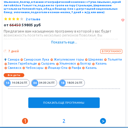
Ульяновск, Болгар, в Казани этнографический комплекс «Туган Авылым», музей
АвтоВАЗа в Тольятти, подъем по тропе на гору Стрельную, Ширяевские
штольни на Поповой горе, обед в Йошкар-Оле с дегустацией национальных
блюд: эчпочмаки, подкоголи и коман-мелна, 7 дней + ж/д или авиа)
2 отзыва
от
66450
59805
руб
Предлагаем вам насыщенную программу в которой у вас будет
возможность посетить несколько регионов Поволжья. Вы
прогуляетесь по историческим местам и увидите необыкновенные
Показать еще...
пейзажи Самарской, Ульяновской областей, Татарстана, Марий-Эл,
Чувашии. Попробуете местную кухню разных народностей. С собой
7 дней
увезете массу новых, ярких впечатлений и фантастические
В ПРОГРАММУ
фотографии.
Самара
Самарская Лука
Жигулевские горы
Ширяево
Тольятти
Замок Гарибальди
Сызрань
Ульяновск
Болгар
Казань
Свияжск
Чебоксары
Йошкар-Ола
Раифа
Казань
Все даты
14
04
18
14.08.26
ПТ.
04.09.26
ПТ.
18.09.26
ПТ.
ПОКАЗАТЬ ЕЩЕ ПРОГРАММЫ
1
2
>