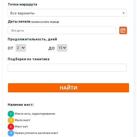
Точки маршрута
Все варианты
Даты начала
(можно указать период)
Продолжительность, дней
от
до
Подборки по тематике
НАЙТИ
Наличие мест:
Места есть, гарантированно
1
Мало мест
2
Мест нет
3
Нужно уточнить наличие мест
4