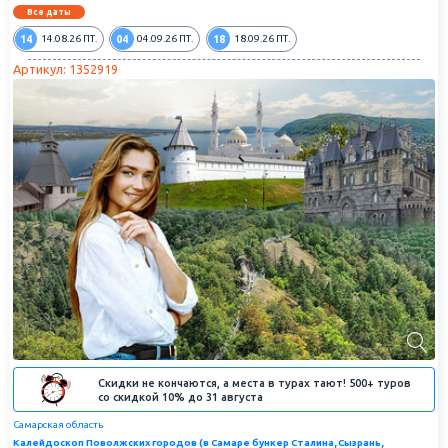
Все даты
14
04
18
14.08.26
ПТ.
04.09.26
ПТ.
18.09.26
ПТ.
Артикул: 1352919
Скидки не кончаются, а места в турах тают! 500+ туров
со скидкой 10% до 31 августа
Самарская область
Калейдоскоп Поволжских городов (в Самаре бункер Сталина, Сызрань,