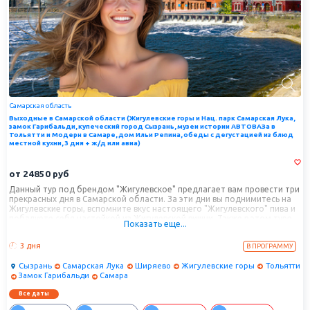
Самарская область
Выходные в Самарской области (Жигулевские горы и Нац. парк Самарская Лука,
замок Гарибальди, купеческий город Сызрань, музеи истории АВТОВАЗа в
Тольятти и Модерн в Самаре, дом Ильи Репина, обеды с дегустацией из блюд
местной кухни, 3 дня + ж/д или авиа)
от
24850
руб
Данный тур под брендом "Жигулевское" предлагает вам провести три
прекрасных дня в Самарской области. За эти дни вы поднимитесь на
Жигулевские горы, вспомните вкус настоящего "Жигулевского" пива и
побалуете себя настойкой из Жигулевской вишни. Также в этом туре
Показать еще...
вас ждет коллекция раритетов и концептов Автоваза, замок
Гарибальди, дом Ильи Репина. Три дня поездок и экскурсий,
3 дня
В ПРОГРАММУ
дегустаций и кулинарных секретов, наслаждения самым красивым
местом течения великой русской реки - такой тур будет интересен
Сызрань
Самарская Лука
Ширяево
Жигулевские горы
Тольятти
каждому любознательному туристу.
Замок Гарибальди
Самара
Все даты