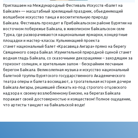
Приглашаем на Международный Фестиваль Искусств «Балет на
Байкале» — масштабный зрелищный праздник, обьединяющий
волшебное искусство танца и восхитительную природу
Байкала.
Фестиваль проходит в Прибайкальском районе Бурятии на
восточном побережье Байкала, в живописном байкальском селе
Турка, где
разворачиваются национальные ярмарки, концертные
площадки и мастер-классы. Кульминацией проекта
станет национальный балет «Красавица Ангара» прямо на берегу
Священного озера Байкал. Изумительной природной сценой станет
водная гладь Байкала, со сказочными декорациями – заходящим за
горизонт солнцем, и зрительным залом - бескрайним песчаным
берегом Байкала. Великолепная музыка и искусство национальный
балетной труппы Бурятского государственного Академического
театра оперы и балета восхищают, а трогательная история дочери
Байкала Ангары, решившей сбежать из-под строгого отцовского
надзора к своему возлюбленному Енисею, на берегах Байкала
поражает своей достоверностью и изяществом! Полное ощущение,
что артисты танцуют на байкальской воде!