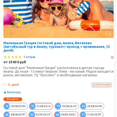
Маленькая Греция гостевой дом, Анапа, Витязево
(Автобусный тур в Анапу, турпакет: проезд + проживание, 12
дней)
1 отзыв
от
25650
руб
Гостевой дом "Маленькая Греция" расположена в центре города
Анапы. До моря - 15 минут пешком. Пляж - песчаный. Рядом находятся
рынок, автовокзал, ТЦ "Проспект" и необходимые магазины
12 дней
В ПРОГРАММУ
Витязево
Все даты
10
15
19
24
10.08.26
ПН.
15.08.26
СБ.
19.08.26
СР.
24.08.26
ПН.
28
02
06
11
28.08.26
ПТ.
02.09.26
СР.
06.09.26
ВС.
11.09.26
ПТ.