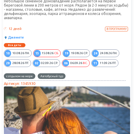
Небольшое семейное домовладение располагается на первой
береговой линии в 200 метров от моря. Рядом (в 2-3 минутах ходьбы)
- магазины, столовые, кафе, аптека. Недалеко до развлечений:
дельфинария, зоопарка, парка аттракционов и колеса обозрения,
аквапарка.
12 дней
В ПРОГРАММУ
Джемете
Все даты
10
15
19
24
10.08.26
ПН.
15.08.26
СБ.
19.08.26
СР.
24.08.26
ПН.
28
02
06
11
28.08.26
ПТ.
02.09.26
СР.
06.09.26
ВС.
11.09.26
ПТ.
с отдыхом на море
Автобусный тур
Артикул: 1345930