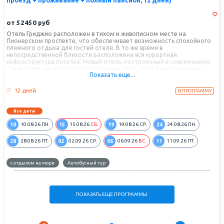
проезд + проживание + полный пансион, 12 дней)
от
52450
руб
Отель Гриджио расположен в тихом и живописном месте на
Пионерском проспекте, что обеспечивает возможность спокойного
пляжного отдыха для гостей отеля. В то же время в
непосредственной близости расположена вся курортная
инфраструктура поселка. Новый отель, построенный в современном
стиле лофт, начал свою работу в июне 2021 года. Комплекс имеет
Показать еще...
компактную облагороженную территорию.
12 дней
В ПРОГРАММУ
Все даты
10
15
19
24
10.08.26
ПН.
15.08.26
СБ.
19.08.26
СР.
24.08.26
ПН.
28
02
06
11
28.08.26
ПТ.
02.09.26
СР.
06.09.26
ВС.
11.09.26
ПТ.
с отдыхом на море
Автобусный тур
ПОКАЗАТЬ ЕЩЕ ПРОГРАММЫ