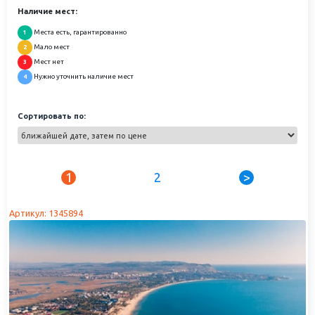
Наличие мест:
Места есть, гарантированно
1
Мало мест
2
Мест нет
3
Нужно уточнить наличие мест
4
Сортировать по:
1
2
>
Артикул: 1345894