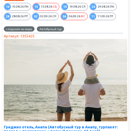
10
15
19
24
10.08.26
ПН.
15.08.26
СБ.
19.08.26
СР.
24.08.26
ПН.
28
02
06
11
28.08.26
ПТ.
02.09.26
СР.
06.09.26
ВС.
11.09.26
ПТ.
с отдыхом на море
Автобусный тур
Артикул: 1355425
Гриджио отель, Анапа (Автобусный тур в Анапу, турпакет: