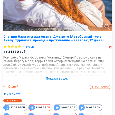
Снегири база отдыха Анапа, Джемете (Автобусный тур в
Анапу, турпакет: проезд + проживание + завтрак, 12 дней)
1 отзыв
от
31350
руб
Комплекс Малых Курортных Гостиниц "Снегири" расположена на
самом берегу моря, территория которых выходит на пляж (1 мин.
ходьбы), в лучшей курортной зоне Анапы с широкими песчаными
пляжами и знаменитыми песчаными дюнами — в районе Нижнего
Джемете, на Пионерском проспекте. Рядом находится множество
кафе и ресторанчиков, фруктовые рынки и магазины. До центра
Показать еще...
города с основным множеством развлечений легко добраться на
маршрутном такси за 15 минут.
12 дней
В ПРОГРАММУ
Джемете
Все даты
10
15
19
24
10.08.26
ПН.
15.08.26
СБ.
19.08.26
СР.
24.08.26
ПН.