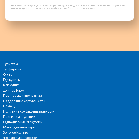
Нажимая кнопку подписаться на рассылку, Вы подтверждаете свое согласие на получение
информации о предоставляемых «Магазином Путешествий» услугах.
Туристам
Турфирмам
О нас
Где купить
Как купить
Для турфирм
Партнерская программа
Подарочные сертификаты
Помощь
Политика конфиденциальности
Правила аннуляции
Однодневные экскурсии
Многодневные туры
Золотое Кольцо
Экскурсии по Москве