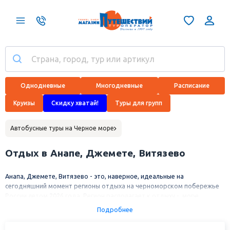
Однодневные
Многодневные
Расписание
Круизы
Скидку хватай!
Туры для групп
Автобусные туры на Черное море
Отдых в Анапе, Джемете, Витязево
Анапа, Джемете, Витязево - это, наверное, идеальные на
сегодняшний момент регионы отдыха на черноморском побережье
России летом 2026 года. Регион располагает к отдыху - море
ласковое и теплое, на широких пляжах тонкий светлый песочек,
Подробнее
практически нет пасмурных дней, есть что посмотреть и куда
съездить. На курортах хорошая инфраструктура. Бесчисленные