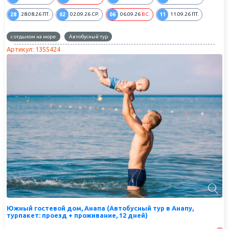
28
02
06
11
28.08.26
ПТ.
02.09.26
СР.
06.09.26
ВС.
11.09.26
ПТ.
с отдыхом на море
Автобусный тур
Артикул: 1355424
Южный гостевой дом, Анапа (Автобусный тур в Анапу,
турпакет: проезд + проживание, 12 дней)