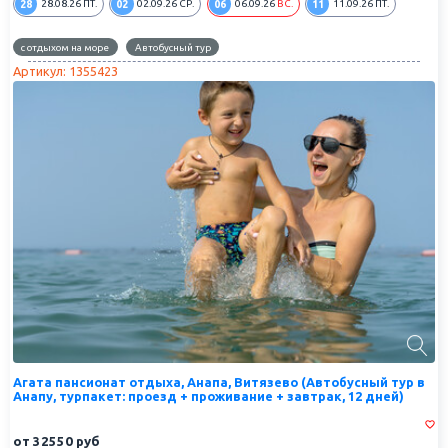
28
02
06
11
28.08.26
ПТ.
02.09.26
СР.
06.09.26
ВС.
11.09.26
ПТ.
с отдыхом на море
Автобусный тур
Артикул: 1355423
Агата пансионат отдыха, Анапа, Витязево (Автобусный тур в
Анапу, турпакет: проезд + проживание + завтрак, 12 дней)
от
32550
руб