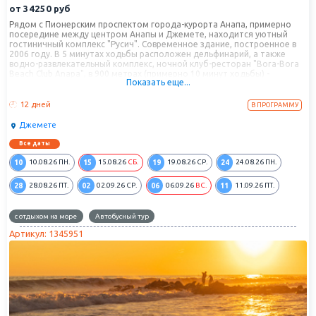
от
34250
руб
Рядом с Пионерским проспектом города-курорта Анапа, примерно
посередине между центром Анапы и Джемете, находится уютный
гостиничный комплекс "Русич". Современное здание, построенное в
2006 году. В 5 минутах ходьбы расположен дельфинарий, а также
водно-развлекательный комплекс, ночной клуб-ресторан "Bora-Bora
Beach Club Anapa", в 900 метрах (примерно 10 минут ходьбы) -
Показать еще...
песчаный пляж с различными видами водных развлечений. Рядом с ГК
"Русич" находится современный медицинский центр "София".
12 дней
В ПРОГРАММУ
Джемете
Все даты
10
15
19
24
10.08.26
ПН.
15.08.26
СБ.
19.08.26
СР.
24.08.26
ПН.
28
02
06
11
28.08.26
ПТ.
02.09.26
СР.
06.09.26
ВС.
11.09.26
ПТ.
с отдыхом на море
Автобусный тур
Артикул: 1345951