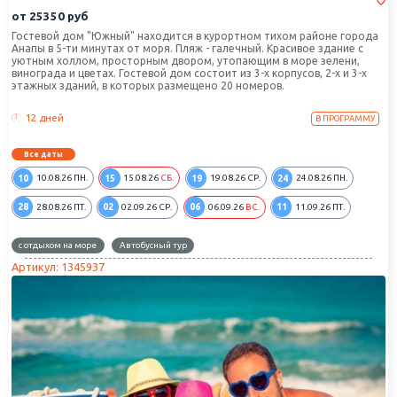
от
25350
руб
Гостевой дом "Южный" находится в курортном тихом районе города
Анапы в 5-ти минутах от моря. Пляж - галечный. Красивое здание с
уютным холлом, просторным двором, утопающим в море зелени,
винограда и цветах. Гостевой дом состоит из 3-х корпусов, 2-х и 3-х
этажных зданий, в которых размещено 20 номеров.
12 дней
В ПРОГРАММУ
Все даты
10
15
19
24
10.08.26
ПН.
15.08.26
СБ.
19.08.26
СР.
24.08.26
ПН.
28
02
06
11
28.08.26
ПТ.
02.09.26
СР.
06.09.26
ВС.
11.09.26
ПТ.
с отдыхом на море
Автобусный тур
Артикул: 1345937