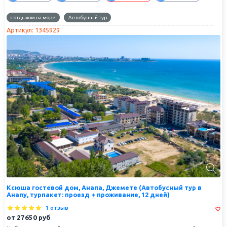
с отдыхом на море
Автобусный тур
Артикул: 1345929
Ксюша гостевой дом, Анапа, Джемете (Автобусный тур в
Анапу, турпакет: проезд + проживание, 12 дней)
1 отзыв
от
27650
руб