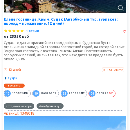
Елена гостиница, Крым, Судак (Автобусный тур, турпакет:
проезд + проживание, 12 дней)
1 отзыв
от
25350
руб
Судак – один из красивейших городов Крыма. Судакская бухта
ограничена с западной стороны Крепостной горой, на которой стоит
Генуэзская крепость, с востока - мысом Алчак. Протяженность
городских пляжей, не считая тех, что находятся за пределами бухты
около 2,5 км.
12 дней
В ПРОГРАММУ
Судак
Все даты
10
19
28
06
10.08.26
ПН.
19.08.26
СР.
28.08.26
ПТ.
06.09.26
ВС.
с отдыхом на море
Автобусный тур
Артикул: 1348018