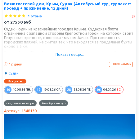
Вояж гостевой дом, Крым, Судак (Автобусный тур, турпакет:
проезд + проживание, 12 дней)
1 отзыв
от
27550
руб
Судак – один из красивейших городов Крыма. Судакская бухта
ограничена с западной стороны Крепостной горой, на которой стоит
Генуэзская крепость, с востока - мысом Алчак. Протяженность
городских пляжей, не считая тех, что находятся за пределами бухты
около 2,5 км.
Гостевой дом "Вояж" расположен в 700 метрах от пляжа, в 2 минутах
Показать еще...
от гостевого дома расположен продуктовый магазин, до центра
города пешком 20 минут.
12 дней
В ПРОГРАММУ
Судак
Все даты
10
19
28
06
10.08.26
ПН.
19.08.26
СР.
28.08.26
ПТ.
06.09.26
ВС.
с отдыхом на море
Автобусный тур
Артикул: 1348130