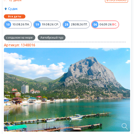
В ПРОГРАММУ
около 2,5 км.
Судак
Все даты
10
19
28
06
10.08.26
ПН.
19.08.26
СР.
28.08.26
ПТ.
06.09.26
ВС.
с отдыхом на море
Автобусный тур
Артикул: 1348016