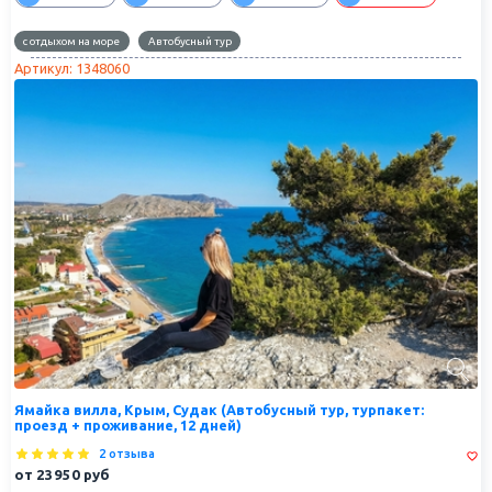
с отдыхом на море
Автобусный тур
Артикул: 1348060
Ямайка вилла, Крым, Судак (Автобусный тур, турпакет:
проезд + проживание, 12 дней)
2 отзыва
от
23950
руб