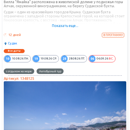
Вилла "Ямайка" расположена в живописной долине у подножья горы
Алчак, окруженной виноградниками, на берегу Судакской бухты.
Судак – один из красивейших городов Крыма. Судакская бухта
ограничена с западной стороны Крепостной горой, на которой стоит
Генуэзская крепость, с востока - мысом Алчак. Протяженность
городских пляжей, не считая тех, что находятся за пределами бухты
Показать еще...
около 2,5 км.
12 дней
В ПРОГРАММУ
Судак
Все даты
10
19
28
06
10.08.26
ПН.
19.08.26
СР.
28.08.26
ПТ.
06.09.26
ВС.
с отдыхом на море
Автобусный тур
Артикул: 1348125