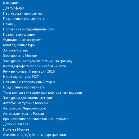
Как купить
Для турфирм
Партнерская программа
Подарочные сертификаты
Помощь
Политика конфиденциальности
Правила аннуляции
Однодневные экскурсии
Многодневные туры
Золотое Кольцо
Экскурсии по Москве
Экскурсионные туры по России и за границу
Календарь фестивалей и событий 2026
Речные круизы. Навигация 2026
Новогодние туры 2027
Пляжный и горнолыжный отдых
Подарочные сертификаты
Туры для организованных и корпоративных групп
Экскурсии для школьных групп
Автобусные туры из Москвы
Автобусом к Чёрному морю
Авторские туры по России
Бронирование пансионатов и санаториев
Детские лагеря
Прием в Москве
Авиабилеты, ж/д билеты, турстраховки