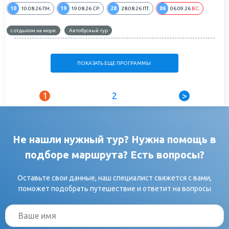
10
19
28
06
10.08.26
ПН.
19.08.26
СР.
28.08.26
ПТ.
06.09.26
ВС.
с отдыхом на море
Автобусный тур
ПОКАЗАТЬ ЕЩЕ ПРОГРАММЫ
1
2
>
Не нашли нужный тур? Нужна помощь в
подборе маршрута? Есть вопросы?
Оставьте свои данные, наш специалист свяжется с вами,
поможет подобрать путешествие и ответит на вопросы