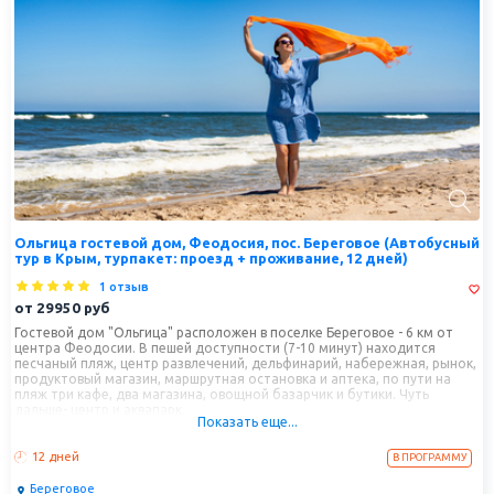
Ольгица гостевой дом, Феодосия, пос. Береговое (Автобусный
тур в Крым, турпакет: проезд + проживание, 12 дней)
1 отзыв
от
29950
руб
Гостевой дом "Ольгица" расположен в поселке Береговое - 6 км от
центра Феодосии. В пешей доступности (7-10 минут) находится
песчаный пляж, центр развлечений, дельфинарий, набережная, рынок,
продуктовый магазин, маршрутная остановка и аптека, по пути на
пляж три кафе, два магазина, овощной базарчик и бутики. Чуть
дальше- центр и аквапарк.
Показать еще...
Расстояния: набережная - 7 минут (пешком), центр - 10 минут
(пешком), аквапарк - 20 минут (на авто), магазин продукты - 5 минут
12 дней
В ПРОГРАММУ
(пешком), рынок - 5 минут (пешком), аптека - 5 минут (пешком),
остановка маршрутки - 5 минут (пешком), дельфинарий - 5 минут (на
Береговое