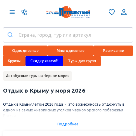
Однодневные
Многодневные
Расписание
Круизы
Скидку хватай!
Туры для групп
Автобусные туры на Черное море
Отдых в Крыму у моря 2026
Отдых в Крыму летом 2026 года - это возможность отдохнуть в
одном из самых живописных уголков Черноморского побережья
России.
Судак - одно из самых известных курортных мест Крыма. Вас ждет
Подробнее
мягкий и благоприятный климат, чистейшее море, прекрасные пляжи,
горы, развитая инфраструктура курорта, набережные, парки,