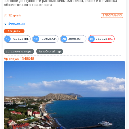
шаговой доступности расположены магазины, рынок и остановка
общественного транспорта
12 дней
В ПРОГРАММУ
Феодосия
Все даты
10
19
28
06
10.08.26
ПН.
19.08.26
СР.
28.08.26
ПТ.
06.09.26
ВС.
с отдыхом на море
Автобусный тур
Артикул: 1348048