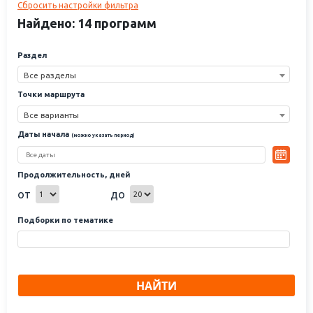
Сбросить настройки фильтра
рестораны, аквапарки, богатейшая экскурсионная программа. Все
это делает его одним из лучших мест отдыха.
Найдено: 14 программ
Раздел
Все разделы
Точки маршрута
Все варианты
Даты начала
(можно указать период)
Продолжительность, дней
от
до
Подборки по тематике
НАЙТИ