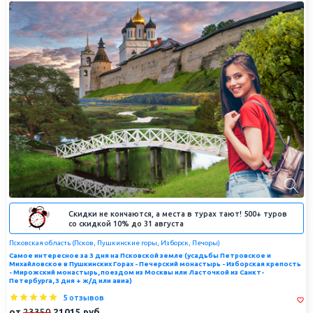
Скидки не кончаются, а места в турах тают! 500+ туров
со скидкой 10% до 31 августа
Псковская область (Псков, Пушкинские горы, Изборск, Печоры)
Самое интересное за 3 дня на Псковской земле (усадьбы Петровское и
Михайловское в Пушкинских Горах - Печерский монастырь - Изборская крепость
- Мирожский монастырь, поездом из Москвы или Ласточкой из Санкт-
Петербурга, 3 дня + ж/д или авиа)
5 отзывов
от
23350
21015
руб