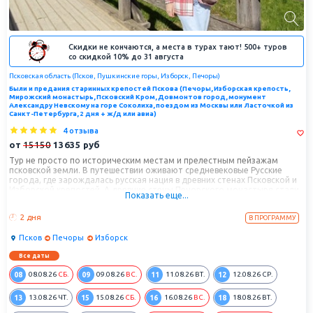
Скидки не кончаются, а места в турах тают! 500+ туров
со скидкой 10% до 31 августа
Псковская область (Псков, Пушкинские горы, Изборск, Печоры)
Были и предания старинных крепостей Пскова (Печоры, Изборская крепость,
Мирожский монастырь, Псковский Кром, Довмонтов город, монумент
Александру Невскому на горе Соколиха, поездом из Москвы или Ласточкой из
Санкт-Петербурга, 2 дня + ж/д или авиа)
4 отзыва
от
15150
13635
руб
Тур не просто по историческим местам и прелестным пейзажам
псковской земли. В путешествии оживают средневековые Русские
города, где зарождалась русская нация в древних стенах Псковской и
Изборской крепостей. А древние стены Печорского монастыря стали
Показать еще...
символами славы, мудрости и веры наших предков.
2 дня
В ПРОГРАММУ
Псков
Печоры
Изборск
Все даты
08
09
11
12
08.08.26
СБ.
09.08.26
ВС.
11.08.26
ВТ.
12.08.26
СР.
13
15
16
18
13.08.26
ЧТ.
15.08.26
СБ.
16.08.26
ВС.
18.08.26
ВТ.