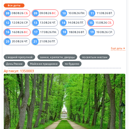
Все даты
08
09
10
11
08.08.26
СБ.
09.08.26
ВС.
10.08.26
ПН.
11.08.26
ВТ.
12
13
14
15
12.08.26
СР.
13.08.26
ЧТ.
14.08.26
ПТ.
15.08.26
СБ.
16
17
18
19
16.08.26
ВС.
17.08.26
ПН.
18.08.26
ВТ.
19.08.26
СР.
20
21
20.08.26
ЧТ.
21.08.26
ПТ.
Ещё даты ▼
с водной прогулкой
замки, крепости, дворцы
по святым местам
День России
Майские праздники
по будням
Артикул: 1350003