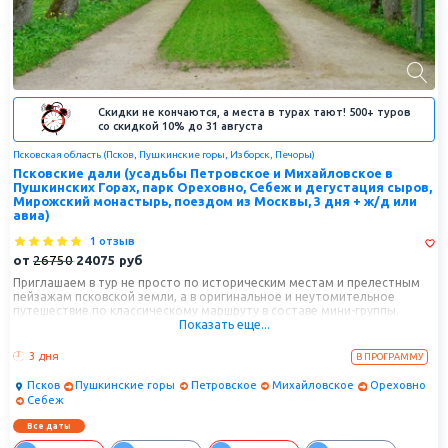
Скидки не кончаются, а места в турах тают! 500+ туров
со скидкой 10% до 31 августа
Псковская область (Псков, Пушкинские горы, Изборск, Печоры)
Псковские дали (усадьбы Петровское и Михайловское в
Пушкинских Горах, парк Ореховно, Себеж и дегустация сыров,
Мирожский монастырь, поездом из Москвы, 3 дня + ж/д или
авиа)
1 отзыв
от
26750
24075
руб
Приглашаем в тур не просто по историческим местам и прелестным
пейзажам псковской земли, а в оригинальное и неутомительное
путешествие по классическому маршруту в составе мини-группы.
Показать еще...
Здесь зарождалась русская нация и русский язык. Пушкинские усадьбы
и холмы Святых гор - свидетели формирования таланта великого
русского гения. Уникальный нестандартный порядок посещения
3 дня
В ПРОГРАММУ
объектов сделает погружение в атмосферу пушкинских мест и
святынь России живым и глубоким.
Псков
Пушкинские горы
Петровское
Михайловское
Ореховно
Себеж
Все даты