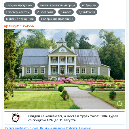
с водной прогулкой
замки, крепости, дворцы
по будням
с мастер-классом
23 февраля
8 марта
День России
Майские праздники
Ноябрьские праздники
Артикул: 1354556
Скидки не кончаются, а места в турах тают! 500+ туров
со скидкой 10% до 31 августа
Псковская область (Псков, Пушкинские горы, Изборск, Печоры)