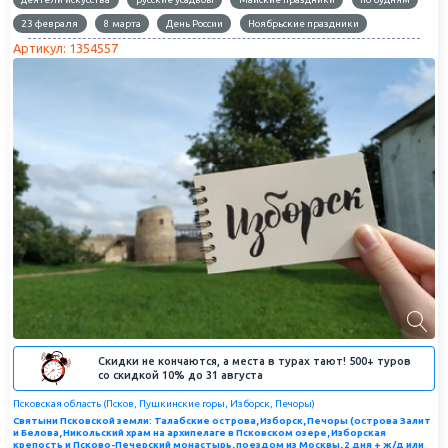
23 февраля
8 марта
День России
Ноябрьские праздники
Артикул: 1354557
Скидки не кончаются, а места в турах тают! 500+ туров
со скидкой 10% до 31 августа
Псковская область (Псков, Пушкинские горы, Изборск, Печоры)
Святыни Псковской земли: Талабские острова, Изборск, Печоры (острова Залит
и Белова, Никольский храм на архипелаге в Псковском озере, Изборская
крепость и Псково-Печерский монастырь, поездом из Москвы, 2 дня + ж/д или