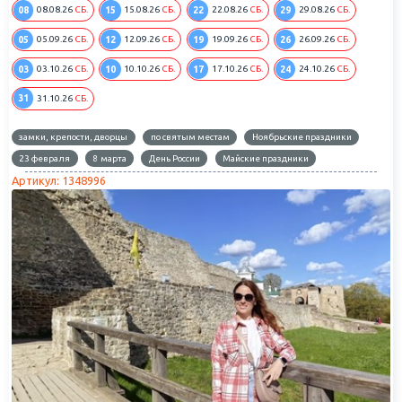
08
15
22
29
08.08.26
СБ.
15.08.26
СБ.
22.08.26
СБ.
29.08.26
СБ.
05
12
19
26
05.09.26
СБ.
12.09.26
СБ.
19.09.26
СБ.
26.09.26
СБ.
03
10
17
24
03.10.26
СБ.
10.10.26
СБ.
17.10.26
СБ.
24.10.26
СБ.
31
31.10.26
СБ.
замки, крепости, дворцы
по святым местам
Ноябрьские праздники
23 февраля
8 марта
День России
Майские праздники
Артикул: 1348996