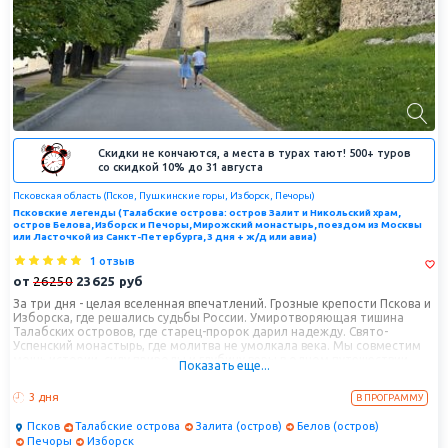
Скидки не кончаются, а места в турах тают! 500+ туров
со скидкой 10% до 31 августа
Псковская область (Псков, Пушкинские горы, Изборск, Печоры)
Псковские легенды (Талабские острова: остров Залит и Никольский храм,
остров Белова, Изборск и Печоры, Мирожский монастырь, поездом из Москвы
или Ласточкой из Санкт-Петербурга, 3 дня + ж/д или авиа)
1 отзыв
от
26250
23625
руб
За три дня - целая вселенная впечатлений. Грозные крепости Пскова и
Изборска, где решались судьбы России. Умиротворяющая тишина
Талабских островов, где старец-пророк дарил надежду. Свято-
Успенский монастырь, где молитва не умолкала века. Мы совместим
мощь истории, силу природы и глубину веры в одном путешествии.
Показать еще...
Это тур для тех, кто ищет не просто отдых, а подлинное открытие —
и находит его в самом сердце Русской земли.
3 дня
В ПРОГРАММУ
Псков
Талабские острова
Залита (остров)
Белов (остров)
Печоры
Изборск