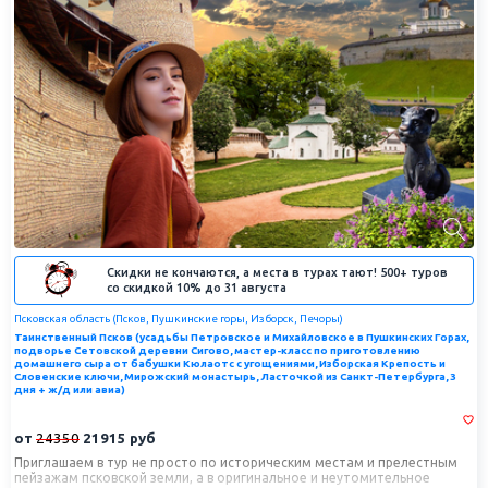
Скидки не кончаются, а места в турах тают! 500+ туров
со скидкой 10% до 31 августа
Псковская область (Псков, Пушкинские горы, Изборск, Печоры)
Таинственный Псков (усадьбы Петровское и Михайловское в Пушкинских Горах,
подворье Сетовской деревни Сигово, мастер-класс по приготовлению
домашнего сыра от бабушки Кюлаотс с угощениями, Изборская Крепость и
Словенские ключи, Мирожский монастырь, Ласточкой из Санкт-Петербурга, 3
дня + ж/д или авиа)
от
24350
21915
руб
Приглашаем в тур не просто по историческим местам и прелестным
пейзажам псковской земли, а в оригинальное и неутомительное