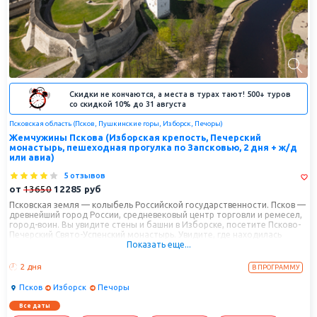
Скидки не кончаются, а места в турах тают! 500+ туров
со скидкой 10% до 31 августа
Псковская область (Псков, Пушкинские горы, Изборск, Печоры)
Жемчужины Пскова (Изборская крепость, Печерский
монастырь, пешеходная прогулка по Запсковью, 2 дня + ж/д
или авиа)
5 отзывов
от
13650
12285
руб
Псковская земля — колыбель Российской государственности. Псков —
древнейший город России, средневековый центр торговли и ремесел,
город-воин. Вы увидите стены и башни в Изборске, посетите Псково-
Печерский Свято-Успенский монастырь. Увидите, где находилась
Показать еще...
вечевая площадь, торговище, пройдётесь по Запсковью и узнаете об
особенностях псковской школы архитектуры на примере храмов из
списка ЮНЕСКО.
2 дня
В ПРОГРАММУ
Псков
Изборск
Печоры
Все даты