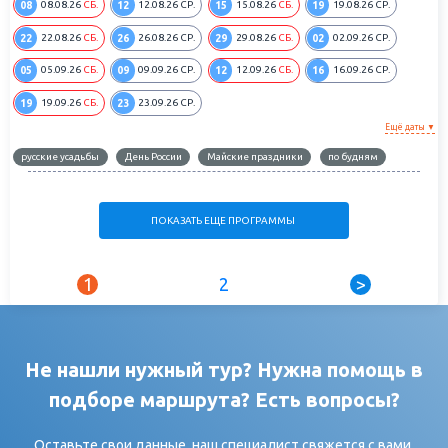
08
12
15
19
08.08.26
СБ.
12.08.26
СР.
15.08.26
СБ.
19.08.26
СР.
22
26
29
02
22.08.26
СБ.
26.08.26
СР.
29.08.26
СБ.
02.09.26
СР.
05
09
12
16
05.09.26
СБ.
09.09.26
СР.
12.09.26
СБ.
16.09.26
СР.
19
23
19.09.26
СБ.
23.09.26
СР.
Ещё даты ▼
русские усадьбы
День России
Майские праздники
по будням
ПОКАЗАТЬ ЕЩЕ ПРОГРАММЫ
1
2
>
Не нашли нужный тур? Нужна помощь в
подборе маршрута? Есть вопросы?
Оставьте свои данные, наш специалист свяжется с вами,