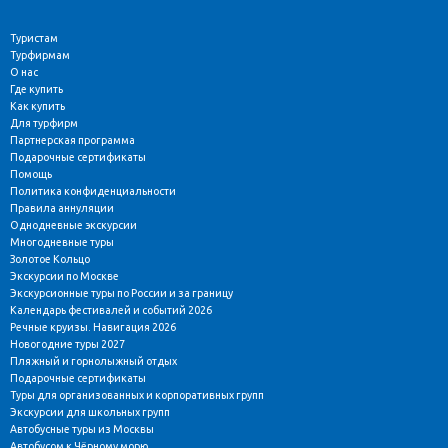
Туристам
Турфирмам
О нас
Где купить
Как купить
Для турфирм
Партнерская программа
Подарочные сертификаты
Помощь
Политика конфиденциальности
Правила аннуляции
Однодневные экскурсии
Многодневные туры
Золотое Кольцо
Экскурсии по Москве
Экскурсионные туры по России и за границу
Календарь фестивалей и событий 2026
Речные круизы. Навигация 2026
Новогодние туры 2027
Пляжный и горнолыжный отдых
Подарочные сертификаты
Туры для организованных и корпоративных групп
Экскурсии для школьных групп
Автобусные туры из Москвы
Автобусом к Чёрному морю