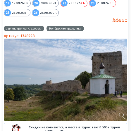
19
20
22
23
19.08.26
СР.
20.08.26
ЧТ.
22.08.26
СБ.
23.08.26
ВС.
25
26
25.08.26
ВТ.
26.08.26
СР.
Ещё даты ▼
замки, крепости, дворцы
Ноябрьские праздники
Артикул: 1348998
Скидки не кончаются, а места в турах тают! 500+ туров