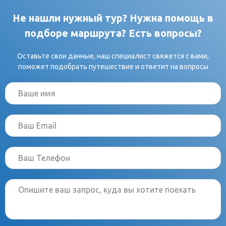
Сулакским каньоном, который глубже американского Гранд-Каньона, и
сделаем фотографии, словно из сердца Сахары, на таинственном
Не нашли нужный тур? Нужна помощь в
бархане Сарыкум, где снимали "Белое солнце пустыни". Будем
наслаждаться знаменитым кавказским гостеприимством и блюдами
подборе маршрута? Есть вопросы?
вкусной национальной кухни в семьях горцев.
Оставьте свои данные, наш специалист свяжется с вами,
поможет подобрать путешествие и ответит на вопросы