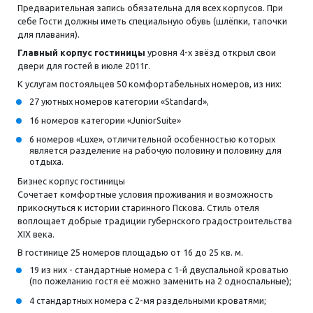
Предварительная запись обязательна для всех корпусов. При
себе Гости должны иметь специальную обувь (шлёпки, тапочки
для плавания).
Главный корпус гостиницы
уровня 4-х звёзд открыл свои
двери для гостей в июле 2011г.
К услугам постояльцев 50 комфортабельных номеров, из них:
27 уютных номеров категории «Standard»,
16 номеров категории «JuniorSuite»
6 номеров «Luxe», отличительной особенностью которых
является разделение на рабочую половину и половину для
отдыха.
Бизнес корпус гостиницы
Сочетает комфортные условия проживания и возможность
прикоснуться к истории старинного Пскова. Стиль отеля
воплощает добрые традиции губернского градостроительства
XIX века.
В гостинице 25 номеров площадью от 16 до 25 кв. м.
19 из них - стандартные номера с 1-й двуспальной кроватью
(по пожеланию гостя её можно заменить на 2 односпальные);
4 стандартных номера с 2-мя раздельными кроватями;