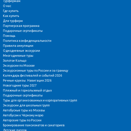
Турфирмам
О нас
Где купить
Как купить
Для турфирм
Партнерская программа
Подарочные сертификаты
Помощь
Политика конфиденциальности
Правила аннуляции
Однодневные экскурсии
Многодневные туры
Золотое Кольцо
Экскурсии по Москве
Экскурсионные туры по России и за границу
Календарь фестивалей и событий 2026
Речные круизы. Навигация 2026
Новогодние туры 2027
Пляжный и горнолыжный отдых
Подарочные сертификаты
Туры для организованных и корпоративных групп
Экскурсии для школьных групп
Автобусные туры из Москвы
Автобусом к Чёрному морю
Авторские туры по России
Бронирование пансионатов и санаториев
Детские лагеря