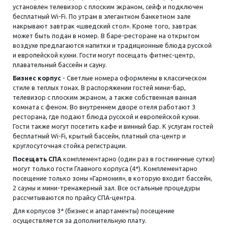
установлен телевизор с плоским экраном, сейф и подключен
бесплатный Wi-Fi. По утрам в элегантном банкетном зале
накрывают завтрак «шведский стол». Кроме того, завтрак
может быть подан в номер. В баре-ресторане на открытом
воздухе предлагаются напитки и традиционные блюда русской
и европейской кухни. Гости могут посещать фитнес-центр,
плавательный бассейн и сауну.
Бизнес корпус
- Светлые номера оформлены в классическом
стиле в теплых тонах. В распоряжении гостей мини-бар,
телевизор с плоским экраном, а также собственная ванная
комната с феном. Во внутреннем дворе отеля работают 3
ресторана, где подают блюда русской и европейской кухни.
Гости также могут посетить кафе и винный бар. К услугам гостей
бесплатный Wi-Fi, крытый бассейн, платный спа-центр и
круглосуточная стойка регистрации.
Посещать СПА
комплементарно (один раз в гостиничные сутки)
могут только гости Главного корпуса (4*). Комплементарно
посещение только зоны «Гармония», в которую входит бассейн,
2 сауны и мини-тренажерный зал. Все остальные процедуры
рассчитываются по прайсу СПА-центра.
Для корпусов 3* (бизнес и апартаменты) посещение
осуществляется за дополнительную плату.