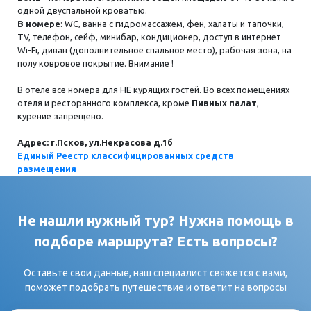
одной двуспальной кроватью.
В номере
: WC, ванна с гидромассажем, фен, халаты и тапочки,
ТV, телефон, сейф, минибар, кондиционер, доступ в интернет
Wi-Fi, диван (дополнительное спальное место), рабочая зона, на
полу ковровое покрытие. Внимание !
В отеле все номера для НЕ курящих гостей. Во всех помещениях
отеля и ресторанного комплекса, кроме
Пивных палат
,
курение запрещено.
Адрес: г.Псков, ул.Некрасова д.1б
Единый Реестр классифицированных средств
размещения
Не нашли нужный тур? Нужна помощь в
подборе маршрута? Есть вопросы?
Оставьте свои данные, наш специалист свяжется с вами,
поможет подобрать путешествие и ответит на вопросы