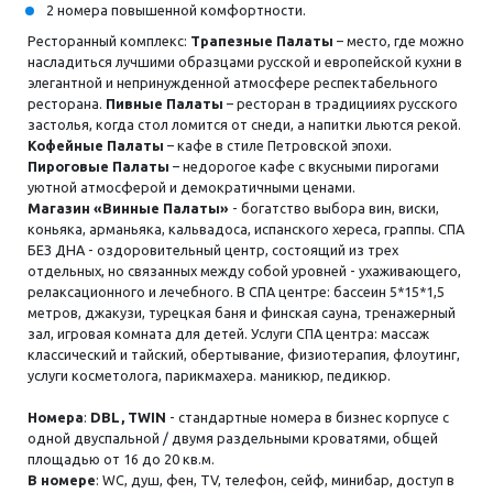
2 номера повышенной комфортности.
Ресторанный комплекс:
Трапезные Палаты
– место, где можно
насладиться лучшими образцами русской и европейской кухни в
элегантной и непринужденной атмосфере респектабельного
ресторана.
Пивные Палаты
– ресторан в традицииях русского
застолья, когда стол ломится от снеди, а напитки льются рекой.
Кофейные Палаты
– кафе в стиле Петровской эпохи.
Пироговые Палаты
– недорогое кафе с вкусными пирогами
уютной атмосферой и демократичными ценами.
Магазин «Винные Палаты»
- богатство выбора вин, виски,
коньяка, арманьяка, кальвадоса, испанского хереса, граппы. СПА
БЕЗ ДНА - оздоровительный центр, состоящий из трех
отдельных, но связанных между собой уровней - ухаживающего,
релаксационного и лечебного. В СПА центре: бассеин 5*15*1,5
метров, джакузи, турецкая баня и финская сауна, тренажерный
зал, игровая комната для детей. Услуги СПА центра: массаж
классический и тайский, обертывание, физиотерапия, флоутинг,
услуги косметолога, парикмахера. маникюр, педикюр.
Номера
:
DBL, TWIN
- стандартные номера в бизнес корпусе с
одной двуспальной / двумя раздельными кроватями, общей
площадью от 16 до 20 кв.м.
В номере
: WC, душ, фен, ТV, телефон, сейф, минибар, доступ в