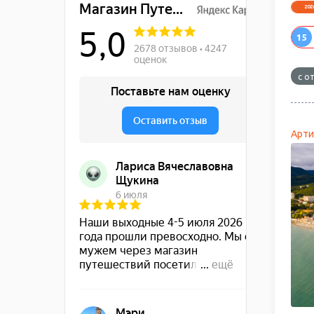
EUR
98.77р.
202
INR
0.96р.
Индийская рупия
15
с о
Арти