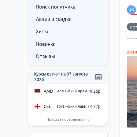
Поиск попутчика
15
Акции и скидки
с о
Хиты
Новинки
Арти
Отзывы
Курсы валют на 07 августа
2026
AMD
0.25р.
Армянский драм
GEL
34.77р.
Грузинский лари
Показать остальные
USD
85.48р.
Доллар США
Евро