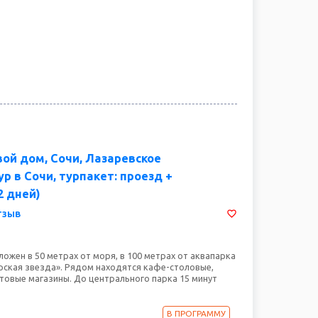
вой дом, Сочи, Лазаревское
р в Сочи, турпакет: проезд +
2 дней)
тзыв
ожен в 50 метрах от моря, в 100 метрах от аквапарка
ская звезда». Рядом находятся кафе-столовые,
товые магазины. До центрального парка 15 минут
В ПРОГРАММУ