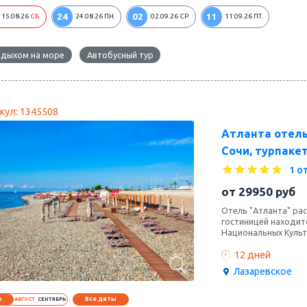
24
02
11
15.08.26
СБ.
24.08.26
ПН.
02.09.26
СР.
11.09.26
ПТ.
тдыхом на море
Автобусный тур
кул: 1345508
Атланта отель
Сочи, турпакет
1 о
от
29950
руб
Отель "Атланта" рас
гостиницей находит
Национальных Культ
12 дней
Лазаревское
Все даты
6
АВГУСТ
СЕНТЯБРЬ