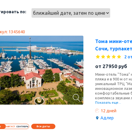
ировать по:
кул: 1345640
Тома мини-оте
Сочи, турпакет
2 о
от
27950
руб
Мини-отель "Тома" 
пляжа и в 900 м от 
уникальный ТРЦ "Ма
инновационное лазе
комфортабельные б
комплекса звуками 
Показать еще...
ночной клуб – надее
подыскать себе зан
12 дней
добраться на маршр
набережной.
Адлер
Все даты
6
АВГУСТ
СЕНТЯБРЬ