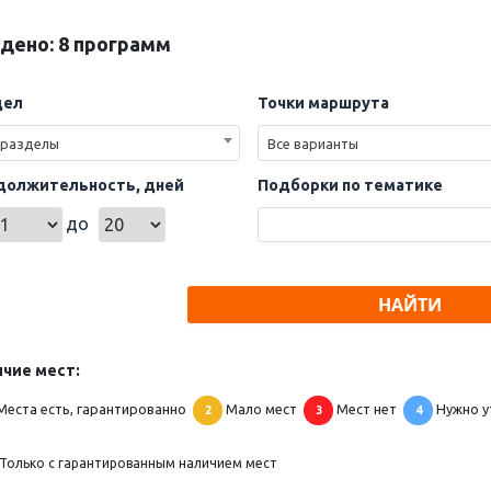
дено: 8 программ
дел
Точки маршрута
 разделы
Все варианты
должительность, дней
Подборки по тематике
до
НАЙТИ
чие мест:
Места есть, гарантированно
Мало мест
Мест нет
Нужно у
2
3
4
Только с гарантированным наличием мест