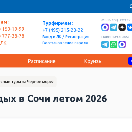
О
Мы в соц. сетях
там:
Турфирмам:
) 150-19-99
+7 (495) 215-20-22
) 777-38-78
/
Вход в ЛК
Регистрация
Напишите нам
Восстановление пароля
 ЛК
Расписание
Круизы
сные туры на Черное море
ых в Сочи летом 2026