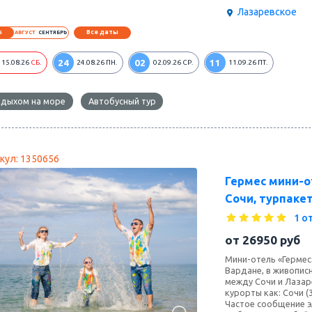
Лазаревское
Все даты
6
АВГУСТ
СЕНТЯБРЬ
24
02
11
15.08.26
СБ.
24.08.26
ПН.
02.09.26
СР.
11.09.26
ПТ.
тдыхом на море
Автобусный тур
кул: 1350656
Гермес мини-о
Сочи, турпакет
1 о
от
26950
руб
Мини-отель «Гермес
Вардане, в живопис
между Сочи и Лазар
курорты как: Сочи (
Частое сообщение э