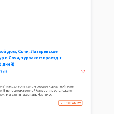
вой дом, Сочи, Лазаревское
р в Сочи, турпакет: проезд +
2 дней)
тзыв
аль" находится в самом сердце курортной зоны
е. В непосредственной близости расположены
ок, магазины, аквапарк Наутилус.
В ПРОГРАММУ