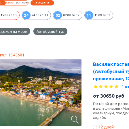
Все даты
6
АВГУСТ
СЕНТЯБРЬ
24
02
11
15.08.26
СБ.
24.08.26
ПН.
02.09.26
СР.
11.09.26
ПТ.
тдыхом на море
Автобусный тур
кул: 1345601
Василек госте
(Автобусный ту
проживание, 1
1 о
от
30650
руб
Гостевой дом распол
и дельфинария «Мор
океанариум, продук
ходьбы.
12 дней