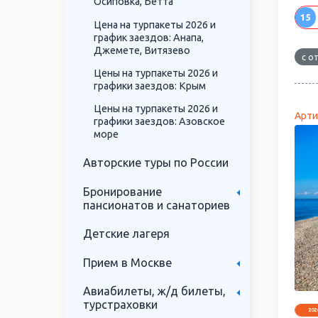
Осиповка, Бетта
15
Цена на турпакеты 2026 и
график заездов: Анапа,
Джемете, Витязево
с о
Цены на турпакеты 2026 и
графики заездов: Крым
Цены на турпакеты 2026 и
Арти
графики заездов: Азовское
море
Авторские туры по России
Бронирование
пансионатов и санаториев
Детские лагеря
Прием в Москве
Авиабилеты, ж/д билеты,
турстраховки
202