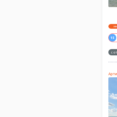
202
15
с о
Арти