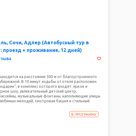
ль, Сочи, Адлер (Автобусный тур в
: проезд + проживание, 12 дней)
тзыва
находится на расстоянии 300 м от благоустроенного
набережной. В 10 минут ходьбы от отеля расположен
ндарин", в комплекс которого входят: яркое и
рное шоу, увлекательный детский центр,
ассейны, музыкальные фонтаны, наполняющие улицы
любимых мелодий, смотровая башня и стильный
мся, что в этом списке каждый человек сможет
ятие по вкусу. До Олимпийского парка Вы сможете
В ПРОГРАММУ
утном такси (2 остановки) или пешком 20 мин по