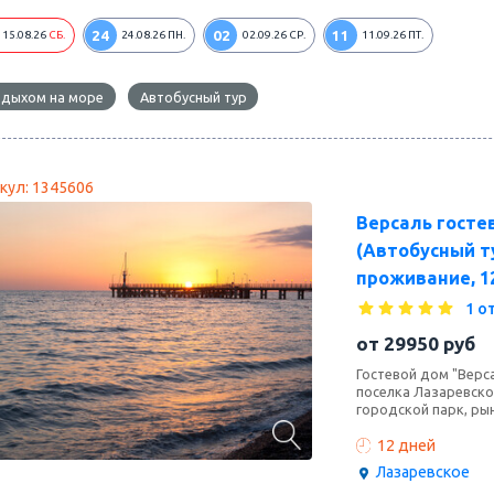
24
02
11
15.08.26
СБ.
24.08.26
ПН.
02.09.26
СР.
11.09.26
ПТ.
тдыхом на море
Автобусный тур
кул: 1345606
Версаль госте
(Автобусный ту
проживание, 1
1 о
от
29950
руб
Гостевой дом "Верс
поселка Лазаревско
городской парк, рын
12 дней
Лазаревское