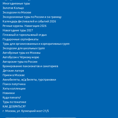
Многодневные туры
Золотое Кольцо
Экскурсии по Москве
Экскурсионные туры по России и за границу
Календарь фестивалей и событий 2026
Речные круизы. Навигация 2026
Новогодние туры 2027
Пляжный и горнолыжный отдых
Подарочные сертификаты
Туры для организованных и корпоративных групп
Экскурсии для школьных групп
Автобусные туры из Москвы
Автобусом к Чёрному морю
Авторские туры по России
Бронирование пансионатов и санаториев
Детские лагеря
Прием в Москве
Авиабилеты, ж/д билеты, турстраховки
Поиск попутчика
Хиты коллекции
Новинки
Куда поехать?
Туры по тематике
КАК ДОБРАТЬСЯ?
г. Москва, ул. Кузнецкий мост 21/5