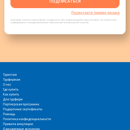
ПОДПИСАТЬСЯ
Посмотрите пример письма
Нажимая кнопку подписаться на рассылку, Вы подтверждаете свое согласие на получение
информации о предоставляемых «Магазином Путешествий» услугах.
Туристам
Турфирмам
О нас
Где купить
Как купить
Для турфирм
Партнерская программа
Подарочные сертификаты
Помощь
Политика конфиденциальности
Правила аннуляции
Однодневные экскурсии