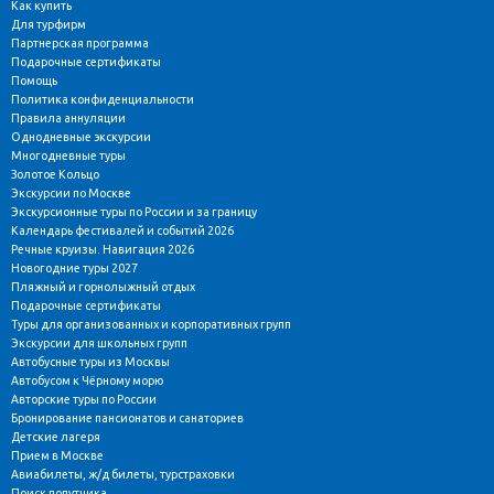
Как купить
Для турфирм
Партнерская программа
Подарочные сертификаты
Помощь
Политика конфиденциальности
Правила аннуляции
Однодневные экскурсии
Многодневные туры
Золотое Кольцо
Экскурсии по Москве
Экскурсионные туры по России и за границу
Календарь фестивалей и событий 2026
Речные круизы. Навигация 2026
Новогодние туры 2027
Пляжный и горнолыжный отдых
Подарочные сертификаты
Туры для организованных и корпоративных групп
Экскурсии для школьных групп
Автобусные туры из Москвы
Автобусом к Чёрному морю
Авторские туры по России
Бронирование пансионатов и санаториев
Детские лагеря
Прием в Москве
Авиабилеты, ж/д билеты, турстраховки
Поиск попутчика