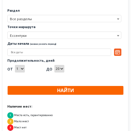
Раздел
Все разделы
Точки маршрута
Ессентуки
Даты начала
(можно указать период)
Продолжительность, дней
от
до
НАЙТИ
Наличие мест:
Места есть, гарантированно
1
Мало мест
2
Мест нет
3