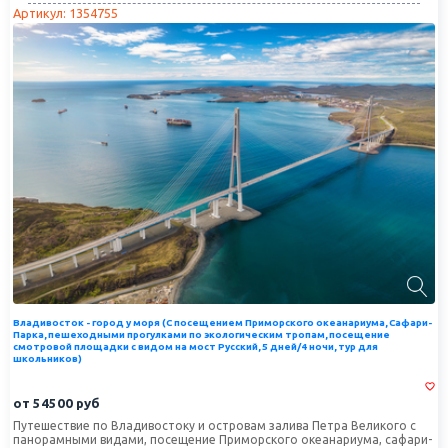
Артикул: 1354755
Владивосток - город у моря (С посещением Приморского океанариума, Сафари-
Парка, пешеходными прогулками по экологическим тропам, посещение
смотровой площадки с видом на мост Русский, 5 дней/4 ночи, тур для
школьников)
от
54500
руб
Путешествие по Владивостоку и островам залива Петра Великого с
панорамными видами, посещение Приморского океанариума, сафари-