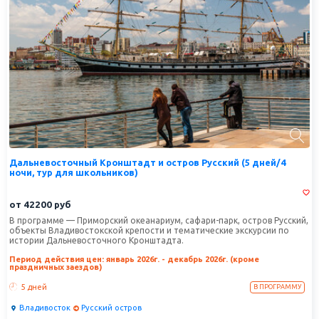
Дальневосточный Кронштадт и остров Русский (5 дней/4
ночи, тур для школьников)
от
42200
руб
В программе — Приморский океанариум, сафари-парк, остров Русский,
объекты Владивостокской крепости и тематические экскурсии по
истории Дальневосточного Кронштадта.
Период действия цен: январь 2026г. - декабрь 2026г. (кроме
праздничных заездов)
5 дней
В ПРОГРАММУ
Владивосток
Русский остров