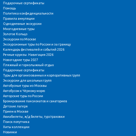
Подарочные сертификаты
Помощь
Политика конфиденциальности
Правила аннуляции
Однодневные экскурсии
Многодневные туры
Золотое Кольцо
Экскурсии по Москве
Экскурсионные туры по России и за границу
Календарь фестивалей и событий 2026
Речные круизы. Навигация 2026
Новогодние туры 2027
Пляжный и горнолыжный отдых
Подарочные сертификаты
Туры для организованных и корпоративных групп
Экскурсии для школьных групп
Автобусные туры из Москвы
Автобусом к Чёрному морю
Авторские туры по России
Бронирование пансионатов и санаториев
Детские лагеря
Прием в Москве
Авиабилеты, ж/д билеты, турстраховки
Поиск попутчика
Хиты коллекции
Новинки