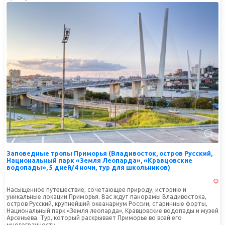
Заповедные тропы Приморья (Владивосток, остров Русский,
Национальный парк «Земля Леопарда», «Кравцовские
водопады», 5 дней/4 ночи, тур для школьников)
Насыщенное путешествие, сочетающее природу, историю и
уникальные локации Приморья. Вас ждут панорамы Владивостока,
остров Русский, крупнейший океанариум России, старинные форты,
Национальный парк «Земля леопарда», Кравцовские водопады и музей
Арсеньева. Тур, который раскрывает Приморье во всей его
многогранности.