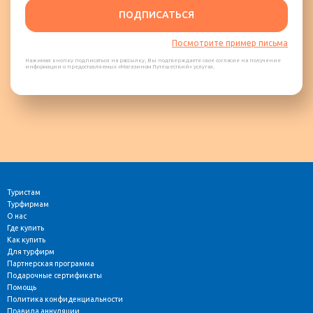
ПОДПИСАТЬСЯ
Посмотрите пример письма
Нажимая кнопку подписаться на рассылку, Вы подтверждаете свое согласие на получение
информации о предоставляемых «Магазином Путешествий» услугах.
Туристам
Турфирмам
О нас
Где купить
Как купить
Для турфирм
Партнерская программа
Подарочные сертификаты
Помощь
Политика конфиденциальности
Правила аннуляции