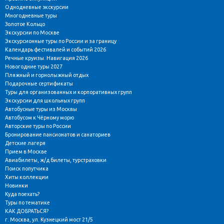
Однодневные экскурсии
Многодневные туры
Золотое Кольцо
Экскурсии по Москве
Экскурсионные туры по России и за границу
Календарь фестивалей и событий 2026
Речные круизы. Навигация 2026
Новогодние туры 2027
Пляжный и горнолыжный отдых
Подарочные сертификаты
Туры для организованных и корпоративных групп
Экскурсии для школьных групп
Автобусные туры из Москвы
Автобусом к Чёрному морю
Авторские туры по России
Бронирование пансионатов и санаториев
Детские лагеря
Прием в Москве
Авиабилеты, ж/д билеты, турстраховки
Поиск попутчика
Хиты коллекции
Новинки
Куда поехать?
Туры по тематике
КАК ДОБРАТЬСЯ?
г. Москва, ул. Кузнецкий мост 21/5