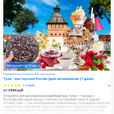
Авторский тур Magput
Однодневные экскурсии для школьников
Тула - мастерская России (для школьников) (1 день)
1 отзыв
от
5690
руб
Откройте для школьников волшебный мир Тулы — города с
богатырским характером и тёплым гостеприимством! В одном
путешествии — три незабываемых приключения: погружение в ратную
славу Отечества в музее оружия, знакомство с блестящей историей
тульских самоваров и сладкий мастер?класс на фабрике «Медовые
Традиции», где каждый создаст и украсит свой пряник. Увлекательно,