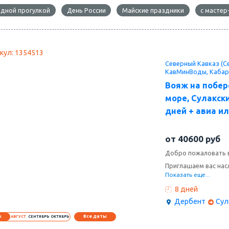
одной прогулкой
День России
Майские праздники
с мастер
кул: 1354513
Северный Кавказ (Се
КавМинВоды, Кабар
Вояж на побер
море, Сулакск
дней + авиа ил
от
40600
руб
Добро пожаловать в
Приглашаем вас нас
энергией. Мы предл
Показать еще...
незабываемое время
8 дней
страны.
Дербент
Сул
Каспийское море — 
тёплым климатом, ч
Все даты
6
АВГУСТ
СЕНТЯБРЬ
ОКТЯБРЬ
сможете забыть о п
удовольствия.