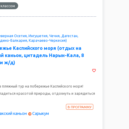
-классом
верная Осетия, Ингушетия, Чечня, Дагестан,
дино-Балкария, Карачаево-Черкесия)
ежье Каспийского моря (отдых на
ий каньон, цитадель Нарын-Кала, 8
и ж/д)
 пляжный тур на побережье Каспийского моря!
ладиться красотой природы, отдохнуть и зарядиться
агаем вам уникальную возможность провести
 на одном из самых живописных пляжей нашей
В ПРОГРАММУ
акский каньон
Сарыкум
это удивительное место, где можно насладиться
истым воздухом и прекрасными пейзажами. Здесь вы
овседневных заботах и окунуться в мир релаксации и