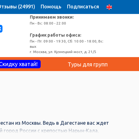
тзывы (24991)
Помощь
Подписаться
Принимаем звонки:
Пн - Вс: 08:00 - 22:00
График работы офиса:
Пн - Пт: 09:00 - 19:30, Сб: 10:00 - 18:00, Вс:
вых
г. Москва, ул. Кузнецкий мост, д. 21/5
Скидку хватай!
Туры для групп
естан из Москвы. Ведь в Дагестане вас ждет
й город России с крепостью Нарын-Кала,
агестан с экскурсией на Чиркейскую ГЭС,