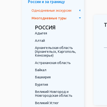
России и за границу
Сулакс
Однодневные экскурсии
Мы пре
Достоп
Многодневные туры
5 прич
РОССИЯ
Адыгея
Алтай
Архангельская область
(Архангельск, Каргополь,
Кенозерье)
Астраханская область
Байкал
Башкирия
Бурятия
Великий Новгород и
Новгородская область
Великий Устюг