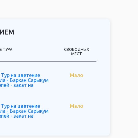
ерелетом из Москвы.
тельными природными красотами Дагестана.
НИЕМ
Е ТУРА
СВОБОДНЫХ
МЕСТ
 Тур на цветение
Мало
ла - Бархан Сарыкум
пей - закат на
 Тур на цветение
Мало
ла - Бархан Сарыкум
пей - закат на