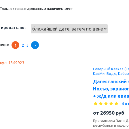
Только с гарантированным наличием мест
ировать по:
ницы:
1
2
3
>
кул: 1349923
Северный Кавказ (Се
КавМинВоды, Кабар
Дагестанский 
Нохъо, экрано
+ ж/д или авиа
4 о
от
26950
руб
Приглашаем Вас в Да
республики и ошел