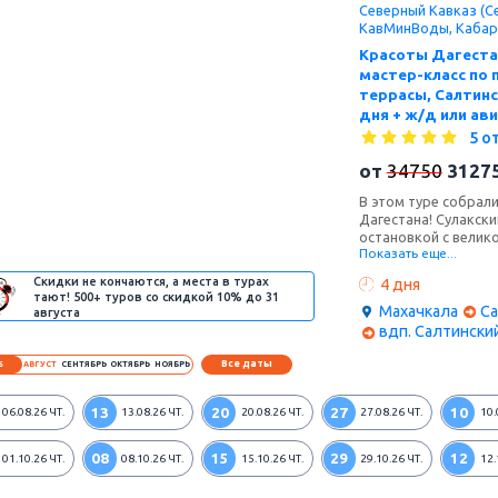
Северный Кавказ (Се
КавМинВоды, Кабар
Красоты Дагестан
мастер-класс по 
террасы, Салтинс
дня + ж/д или ави
5 о
от
34750
3127
В этом туре собрал
Дагестана! Сулакски
остановкой с велик
Показать еще...
завтракал император
после. Мы увидим з
Скидки не кончаются, а места в турах
4 дня
на высоте почти 17
тают! 500+ туров со скидкой 10% до 31
путешествия станет
Махачкала
С
августа
традиционными вос
вдп. Салтински
Все даты
6
АВГУСТ
СЕНТЯБРЬ
ОКТЯБРЬ
НОЯБРЬ
13
20
27
10
06.08.26
ЧТ.
13.08.26
ЧТ.
20.08.26
ЧТ.
27.08.26
ЧТ.
10.
08
15
29
12
01.10.26
ЧТ.
08.10.26
ЧТ.
15.10.26
ЧТ.
29.10.26
ЧТ.
12.