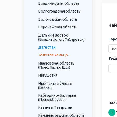
Владимирская область
Волгоградская область
Вологодская область
Най
Воронежская область
Дальний Восток
Горо
(Владивосток, Хабаровск)
Дагестан
Все
Золотое кольцо
Тема
Ивановская область
(Плес, Палех, Шуя)
Ингушетия
Иркутская область
(Байкал)
Кабардино-Балкария
(Приэльбрусье)
Нали
Казань и Татарстан
1
Калининградская область