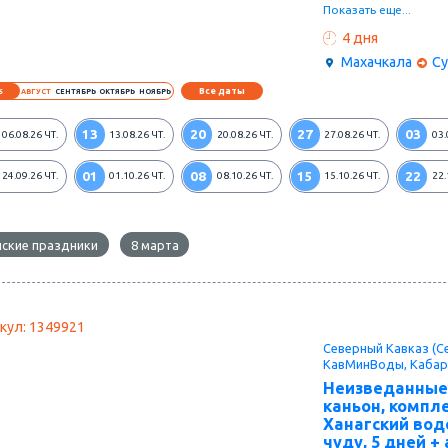
каждому путешестве
Показать еще...
погуляете по узким 
неприступную крепо
4 дня
Махачкала
Су
Все даты
6
АВГУСТ
СЕНТЯБРЬ
ОКТЯБРЬ
НОЯБРЬ
13
20
27
03
06.08.26
ЧТ.
13.08.26
ЧТ.
20.08.26
ЧТ.
27.08.26
ЧТ.
03.
01
08
15
22
24.09.26
ЧТ.
01.10.26
ЧТ.
08.10.26
ЧТ.
15.10.26
ЧТ.
22.
ские праздники
8 марта
кул: 1349921
Северный Кавказ (Се
КавМинВоды, Кабар
Неизведанные
каньон, компл
Ханагский вод
чуду, 5 дней +