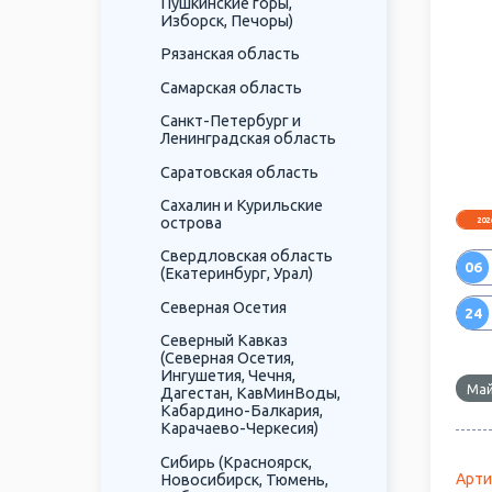
Пушкинские горы,
Изборск, Печоры)
Рязанская область
Самарская область
Санкт-Петербург и
Ленинградская область
Саратовская область
Сахалин и Курильские
острова
202
Свердловская область
06
(Екатеринбург, Урал)
Северная Осетия
24
Северный Кавказ
(Северная Осетия,
Ингушетия, Чечня,
Май
Дагестан, КавМинВоды,
Кабардино-Балкария,
Карачаево-Черкесия)
Сибирь (Красноярск,
Арти
Новосибирск, Тюмень,