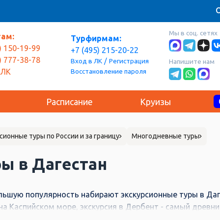
О
Мы в соц. сетях
там:
Турфирмам:
) 150-19-99
+7 (495) 215-20-22
) 777-38-78
/
Вход в ЛК
Регистрация
Напишите нам
Восстановление пароля
 ЛК
Расписание
Круизы
сионные туры по России и за границу
Многодневные туры
ы в Дагестан
льшую популярность набирают экскурсионные туры в Даг
на Каспийском море, экскурсия в Дербент - самый древни
 посещением высокогорных сел Гамсутль и Гуниб. Туры в Д