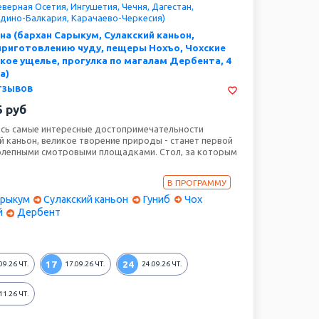
верная Осетия, Ингушетия, Чечня, Дагестан,
дино-Балкария, Карачаево-Черкесия)
а (бархан Сарыкум, Сулакский каньон,
приготовлению чуду, пещеры Нохъо, Чохские
кое ущелье, прогулка по магалам Дербента, 4
а)
тзывов
5
руб
ись самые интересные достопримечательности
й каньон, великое творение природы - станет первой
олепными смотровыми площадками. Стол, за которым
 Александр II и крепость Нарын -Кала ждут нас
аброшенный Аул – призрак Гамсутль, расположенный
В ПРОГРАММУ
20 метров над уровнем моря. Кульминацией нашего
 древний город Дербент с Джума-мечетью и
арыкум
Сулакский каньон
Гуниб
Чох
точными подземными банями.
й
Дербент
17
24
09.26
ЧТ.
17.09.26
ЧТ.
24.09.26
ЧТ.
11.26
ЧТ.