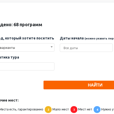
дено: 68 программ
д, который хотите посетить
Даты начала
(можно указать пер
 варианты
тика тура
НАЙТИ
чие мест:
Места есть, гарантированно
Мало мест
Мест нет
Нужно у
2
3
4