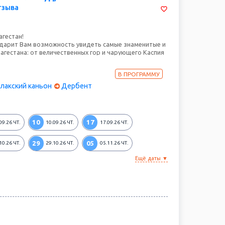
тзыва
агестан!
дарит Вам возможность увидеть самые знаменитые и
агестана: от величественных гор и чарующего Каспия
затерянных аулов – призраков и древних крепостей!
стая история этой гордой республики, и Вы
В ПРОГРАММУ
еру кавказского гостеприимства!
лакский каньон
Дербент
10
17
09.26
ЧТ.
10.09.26
ЧТ.
17.09.26
ЧТ.
29
05
10.26
ЧТ.
29.10.26
ЧТ.
05.11.26
ЧТ.
Ещё даты ▼