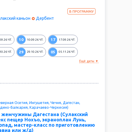
ннику. Вы окунетесь в историю «страны гор»,
улочкам дагестанских селений, заберетесь на
сть и попробуете местную гастрономию на вкус.
В ПРОГРАММУ
лакский каньон
Дербент
10
17
09.26
ЧТ.
10.09.26
ЧТ.
17.09.26
ЧТ.
29
05
10.26
ЧТ.
29.10.26
ЧТ.
05.11.26
ЧТ.
Ещё даты ▼
верная Осетия, Ингушетия, Чечня, Дагестан,
дино-Балкария, Карачаево-Черкесия)
 жемчужины Дагестана (Сулакский
екс пещер Нохъо, экраноплан Лунь,
опад, мастер-класс по приготовлению
 авиа или ж/д)