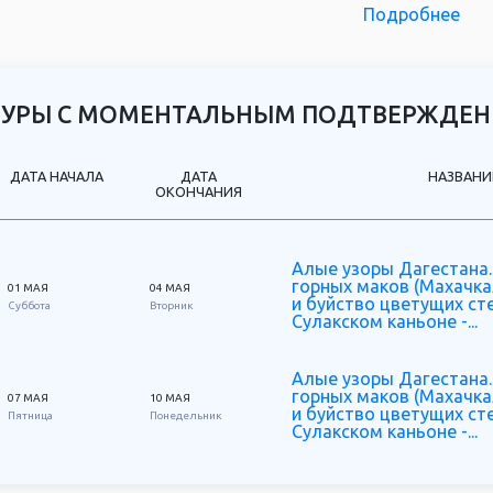
Подробнее
кий каньон, бархан Сарыкум запомнятся вам надолго.
длагаем множество экскурсионных туров в Дагестан с п
римечательности древних городов сочетаются с удиви
ТУРЫ С МОМЕНТАЛЬНЫМ ПОДТВЕРЖДЕ
ин побывать в Дагестане
ДАТА НАЧАЛА
ДАТА
НАЗВАНИ
ОКОНЧАНИЯ
Алые узоры Дагестана.
горных маков (Махачка
01 МАЯ
04 МАЯ
и буйство цветущих сте
Суббота
Вторник
Сулакском каньоне -...
Алые узоры Дагестана.
горных маков (Махачка
07 МАЯ
10 МАЯ
и буйство цветущих сте
Пятница
Понедельник
Сулакском каньоне -...