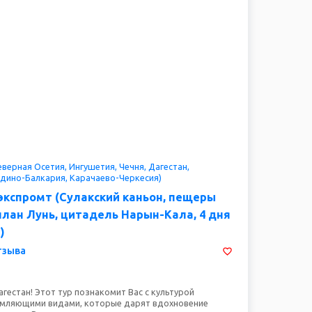
верная Осетия, Ингушетия, Чечня, Дагестан,
дино-Балкария, Карачаево-Черкесия)
экспромт (Сулакский каньон, пещеры
план Лунь, цитадель Нарын-Кала, 4 дня
)
тзыва
гестан! Этот тур познакомит Вас с культурой
омляющими видами, которые дарят вдохновение