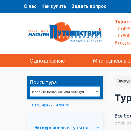
О нас
Как купить
Задать вопрос
Турис
+7 (495
+7 (800
Вход в
Однодневные
Многодневные
Экскур
Поиск тура
Введите название или артикул
Тур
Расширенный поиск
Все бо
отдых 
Экскурсионные туры по
туры с