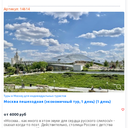
- добро пожаловать на необыкновенную индивидуальную экскурсию!
Артикул: 14614
Туры в Москву для индивидуальных туристов
Москва пешеходная (экономичный тур, 1 день) (1 день)
от
6000
руб
«Москва... как много в этом звуке для сердца русского слилось!» -
сказал когда-то поэт. Действительно, столица России с детства