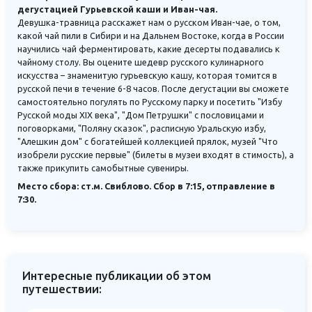
дегустацией Гурьевской каши и Иван-чая.
Девушка-травница расскажет нам о русском Иван-чае, о том,
какой чай пили в Сибири и на Дальнем Востоке, когда в России
научились чай ферментировать, какие десерты подавались к
чайному столу. Вы оцените шедевр русского кулинарного
искусства – знаменитую гурьевскую кашу, которая томится в
русской печи в течение 6-8 часов. После дегустации вы сможете
самостоятельно погулять по Русскому парку и посетить "Избу
Русской моды XIX века", "Дом Петрушки" с пословицами и
поговорками, "Поляну сказок", расписную Уральскую избу,
"Алешкин дом" с богатейшей коллекцией прялок, музей "Что
изобрели русские первые" (билеты в музеи входят в стимость), а
также прикупить самобытные сувениры.
Место сбора: ст.м. Свиблово. Сбор в 7:15, отправление в
7:30.
Интересные публикации об этом
путешествии: