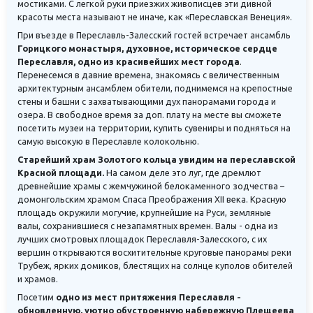
мостиками. С легкой руки приезжих живописцев эти дивной
красоты места называют не иначе, как «Переславская Венеция».
При въезде в Переславль-Залесский гостей встречает ансамбль
Горицкого монастыря, духовное, историческое сердце
Переславля, одно из красивейших мест города
.
Перенесемся в давние времена, знакомясь с величественным
архитектурным ансамблем обители, поднимемся на крепостные
стены и башни с захватывающими дух панорамами города и
озера. В свободное время за доп. плату на месте вы сможете
посетить музеи на территории, купить сувениры и подняться на
самую высокую в Переславле колокольню.
Старейший храм Золотого кольца увидим
на переславской
Красной площади.
На самом деле это луг, где дремлют
древнейшие храмы с жемчужиной белокаменного зодчества –
домонгольским храмом Спаса Преображения XII века. Красную
площадь окружили могучие, крупнейшие на Руси, земляные
валы, сохранившиеся с незапамятных времен. Валы - одна из
лучших смотровых площадок Переславля-Залесского, с их
вершин открываются восхитительные круговые панорамы реки
Трубеж, ярких домиков, блестящих на солнце куполов обителей
и храмов.
Посетим
одно из мест притяжения Переславля -
обновленную, уютно обустроенную набережную Плещеева