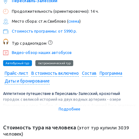
Переславль-Залесский
Продолжительность (ориентировочно): 14 ч.
Место сбора: ст.м.Свиблово (
схема
)
Стоимость программы: от 5990 р.
Тур с радиогидом
Видео-обзор наших автобусов
Автобусный тур
гастрономический тур
Прайс-лист
В стоимость включено
Состав
Программа
Даты и бронирование
Аппетитное путешествие в Переславль-Залесский, крохотный
городок с великой историей на двух водных артериях - озере
Плещеевом и реке Трубеж. С самых высоких в Древней Руси земляных
Подробнее
валов близ переславской Красной площади насладимся уютными
панорамами, поднимемся на крепостные стены и башни Горицкого
монастыря, попробуем городок на вкус - у Переславля вкус
Стоимость тура на человека
(этот тур купили 3039
особенный, озерный, вкус копченой ряпушки! А еще полакомимся
человек)
знаменитой гурьевской кашей и отведаем несколько сортов Иван-