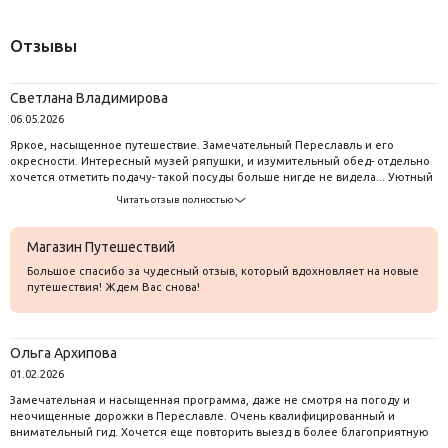
Отзывы
Светлана Владимирова
06.05.2026
Яркое, насыщенное путешествие. Замечательный Переславль и его
окресности. Интересный музей ряпушки, и изумительный обед- отдельно
хочется отметить подачу- такой посуды больше нигде не видела... Уютный
и вкусный рассказ в чайном домике, милый парк- очень необычный,
Читать отзыв полностью
много интересных локаций
Магазин Путешествий
Большое спасибо за чудесный отзыв, который вдохновляет на новые
путешествия! Ждем Вас снова!
Ольга Архипова
01.02.2026
Замечательная и насыщенная программа, даже не смотря на погоду и
неочищенные дорожки в Переславле. Очень квалифицированный и
внимательный гид. Хочется еще повторить выезд в более благоприятную