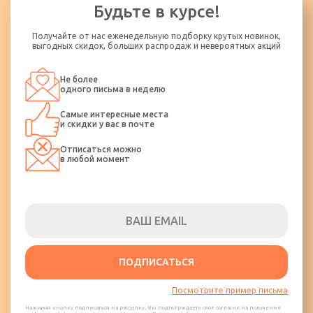
ремнями безопасности. Категорически запрещается стоять и
Будьте в курсе!
ходить по салону во время движения, а также пользоваться
кипятком.
Получайте от нас еженедельную подборку крутых новинок,
Пассажир должен бережно обращаться с оборудованием
выгодных скидок, больших распродаж и невероятных акций
транспортного средства и не допускать его порчи. Пассажир
несет ответственность за ущерб, нанесенный им
Не более
транспортному средству.
одного письма в неделю
Категорически запрещается распитие спиртных напитков и
Самые интересные места
курение в транспортном средстве.
и скидки у вас в почте
Отписаться можно
в любой момент
ПОДПИСАТЬСЯ
Посмотрите пример письма
Нажимая кнопку подписаться на рассылку, Вы подтверждаете свое согласие на получение