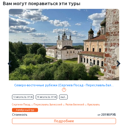
Вам могут понравиться эти туры
Северо-восточные рубежи (Сергиев Посад - Переславль-Зал...
?
12 августа,
Ср.
07:45
19 августа,
Ср.
07:45
eщё...
Сергиев Посад
Переславль-Залесский
Ростов Великий
Ярославль
Автобусный тур
Стоимость
20190 РУБ
от
Подробнее