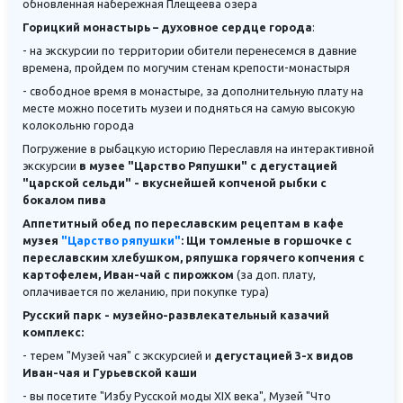
обновленная набережная Плещеева озера
Горицкий монастырь – духовное сердце города
:
- на экскурсии по территории обители перенесемся в давние
времена, пройдем по могучим стенам крепости-монастыря
- свободное время в монастыре, за дополнительную плату на
месте можно посетить музеи и подняться на самую высокую
колокольню города
Погружение в рыбацкую историю Переславля на интерактивной
экскурсии
в музее "Царство Ряпушки" с дегустацией
"царской сельди" - вкуснейшей копченой рыбки с
бокалом пива
Аппетитный обед по переславским рецептам в кафе
музея
"Царство ряпушки"
: Щи томленые в горшочке с
переславским хлебушком, ряпушка горячего копчения с
картофелем, Иван-чай с пирожком
(за доп. плату,
оплачивается по желанию, при покупке тура)
Русский парк - музейно-развлекательный казачий
комплекс:
- терем "Музей чая" с экскурсией и
дегустацией 3-х видов
Иван-чая и Гурьевской каши
- вы посетите "Избу Русской моды XIX века", Музей "Что