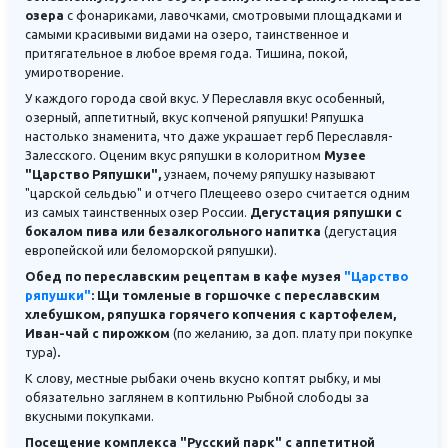
озера
с фонариками, лавочками, смотровыми площадками и
самыми красивыми видами на озеро, таинственное и
притягательное в любое время года. Тишина, покой,
умиротворение.
У каждого города свой вкус. У Переславля вкус особенный,
озерный, аппетитный, вкус копченой ряпушки! Ряпушка
настолько знаменита, что даже украшает герб Переславля-
Залесского. Оценим вкус ряпушки в колоритном
Музее
"Царство Ряпушки",
узнаем, почему ряпушку называют
"царской сельдью" и отчего Плещеево озеро считается одним
из самых таинственных озер России.
Дегустация ряпушки с
бокалом пива или безалкогольного напитка
(дегустация
европейской или беломорской ряпушки).
Обед по переславским рецептам в кафе музея
"Царство
ряпушки"
: Щи томленые в горшочке с переславским
хлебушком, ряпушка горячего копчения с картофелем,
Иван-чай с пирожком
(по желанию, за доп. плату при покупке
тура)
.
К слову, местные рыбаки очень вкусно коптят рыбку, и мы
обязательно заглянем в коптильню Рыбной слободы за
вкусными покупками.
Посещение комплекса "Русский парк" с аппетитной