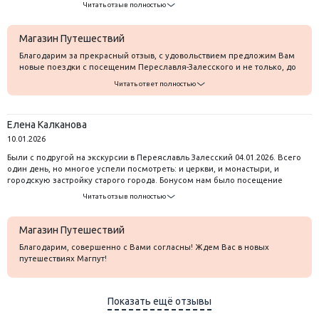
погоду
Читать отзыв полностью
Магазин Путешествий
Благодарим за прекрасный отзыв, с удовольствием предложим Вам
новые поездки с посещеним Переславля-Залесского и не только, до
скорых встреч!
Читать ответ полностью
Елена Калканова
10.01.2026
Были с подругой на экскурсии в Переяславль Залесский 04.01.2026. Всего
один день, но многое успели посмотреть: и церкви, и монастыри, и
городскую застройку старого города. Бонусом нам было посещение
Плещеева озера у церкви сорока мучеников. Впервые попробовали
Читать отзыв полностью
ряпушку и вяленую, и копченную. Ну и, конечно, запаслись ей в подарок
домой. Очень интересно было в музее ряпушки и русском парке. Жаль в
парке не проведено уличное освещение, но в избах с любовью
Магазин Путешествий
подобранные экспонаты: одежда 18-19 века, утварь, наглядная
Благодарим, совершенно с Вами согласны! Ждем Вас в новых
демонстрация пословиц и поговорок. Вот что нужно показывать всем и
путешествиях Магпут!
особенно школьникам, так это технические открытия нашей страны, где
мы были первыми. Испытываешь одновременно и гордость и сожаление,
что не довели до ума очень многое, где были первыми. Есть о чем
задуматься.
Показать ещё отзывы