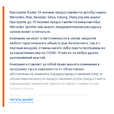
При группе более 19 человек предоставляется автобус марки
Mercedes, Man, Neoplan, Setra, Yutong, ShenLong или аналог.
При группе до 19 человек предоставляется микроавтобус
Mercedes Sprinter или аналог, предварительная рассадка в
салоне может отличаться.
Компания не несет ответственности в случае закрытия
любого туристического объекта (как бесплатного, так и с
платным входом), отмены какого-либо пункта программы из-
за карантинных мер по COVID-19 или из-за любых других
распоряжений властей.
Компания оставляет за собой право вносить изменения в
программу тура в зависимости от объективных
обстоятельств, изменять порядок предоставления услуг, в
случае невозможности предоставления услуги, предоставить
равноценную замену или сделать возврат стоимости или
разницы услуги.
Время в пути и продолжительность тура указано
Читать далее
ориентировочное.
На всех турах необходимо иметь с собой паспорт, на детей
свидетельство о рождении. А также