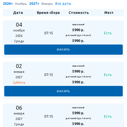
чая в Русском парке, отобедаем блюдами переславской кухни в
2026>
2027>
Все даты
Ноябрь
Январь
антуражном заведении при музее "Царство ряпушки" и прикупим
копченой рыбки у местных рыбаков.
Дата
Время сбора
Стоимость
Мест
04
взрослый
5990 р.
ноября
07:15
Есть
2026
детский
(до 14 лет)
5990 р.
Среда
ЗАКАЗАТЬ
02
взрослый
5990 р.
января
07:15
Есть
2027
детский
(до 14 лет)
5990 р.
Суббота
ЗАКАЗАТЬ
06
взрослый
5990 р.
января
07:15
Есть
2027
детский
(до 14 лет)
5990 р.
Среда