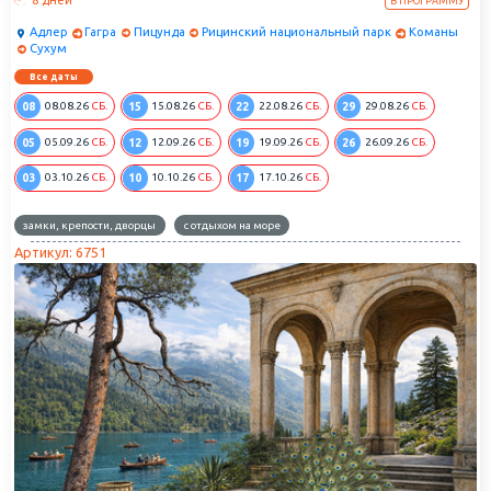
8 дней
В ПРОГРАММУ
Адлер
Гагра
Пицунда
Рицинский национальный парк
Команы
Сухум
Все даты
08
15
22
29
08.08.26
СБ.
15.08.26
СБ.
22.08.26
СБ.
29.08.26
СБ.
05
12
19
26
05.09.26
СБ.
12.09.26
СБ.
19.09.26
СБ.
26.09.26
СБ.
03
10
17
03.10.26
СБ.
10.10.26
СБ.
17.10.26
СБ.
замки, крепости, дворцы
с отдыхом на море
Артикул: 6751