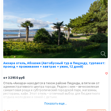
Анхара отель, Абхазия (Автобусный тур в Пицунду, турпакет:
проезд + проживание + завтрак + ужин, 12 дней)
от
32950
руб
Отель «Анхара» находится в тихом районе Пицунды, в пяти км от
административного центра города. Рядом с ним – вечнозеленая
самшитовая роща и субтропический городской парк, магазины,
рестораны, кафе. Этот отель – отличный выбор для бюджетного
отдыха молодежи и семей с детьми.
Собственная территория гостиницы, недоступная для посторонних,
Показать еще...
располагает великолепным цитрусовым садом и пышной
субтропической зеленью. Она привлекает удобными площадками и