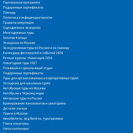
Партнерская программа
Подарочные сертификаты
Помощь
Политика конфиденциальности
Правила аннуляции
Однодневные экскурсии
Многодневные туры
Золотое Кольцо
Экскурсии по Москве
Экскурсионные туры по России и за границу
Календарь фестивалей и событий 2026
Речные круизы. Навигация 2026
Новогодние туры 2027
Пляжный и горнолыжный отдых
Подарочные сертификаты
Туры для организованных и корпоративных групп
Экскурсии для школьных групп
Автобусные туры из Москвы
Автобусом к Чёрному морю
Авторские туры по России
Бронирование пансионатов и санаториев
Детские лагеря
Прием в Москве
Авиабилеты, ж/д билеты, турстраховки
Поиск попутчика
Хиты коллекции