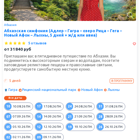
Абхазия
Абхазская симфония (Адлер – Гагра – озеро Рица – Гега –
Новый Афон – Лыхны, 5 дней + ж/д или авиа)
5 отзывов
от
31840
руб
Приглашаем вас в пятидневное путешествие по Абхазии. Вы
поднимитесь к высокогорным озерам и водопадам, посетите
заповедные реликтовые пещеры и православные святыни,
продегустируете самобытную местную кухню.
5 дней
В ПРОГРАММУ
Гагра
Рицинский национальный парк
Новый Афон
Лыхны
Все даты
10
17
24
31
10.08.26
ПН.
17.08.26
ПН.
24.08.26
ПН.
31.08.26
ПН.
07
14
21
28
07.09.26
ПН.
14.09.26
ПН.
21.09.26
ПН.
28.09.26
ПН.
05
12
19
26
05.10.26
ПН.
12.10.26
ПН.
19.10.26
ПН.
26.10.26
ПН.
02
09
02.11.26
ПН.
09.11.26
ПН.