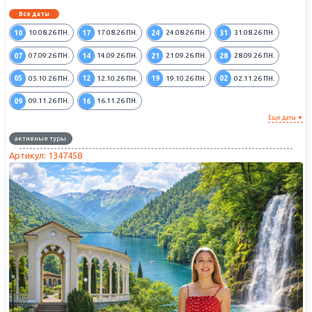
Все даты
10
17
24
31
10.08.26
ПН.
17.08.26
ПН.
24.08.26
ПН.
31.08.26
ПН.
07
14
21
28
07.09.26
ПН.
14.09.26
ПН.
21.09.26
ПН.
28.09.26
ПН.
05
12
19
02
05.10.26
ПН.
12.10.26
ПН.
19.10.26
ПН.
02.11.26
ПН.
09
16
09.11.26
ПН.
16.11.26
ПН.
Ещё даты ▼
активные туры
Артикул: 1347458