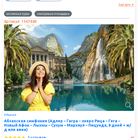
Ещё даты ▼
активные туры
смотровые площадки
Артикул: 1347448
Абхазия
Абхазская симфония (Адлер – Гагра – озеро Рица – Гега –
Новый Афон – Лыхны – Сухум – Мархяул – Пицунда, 8 дней + ж/
д или авиа)
5 отзывов