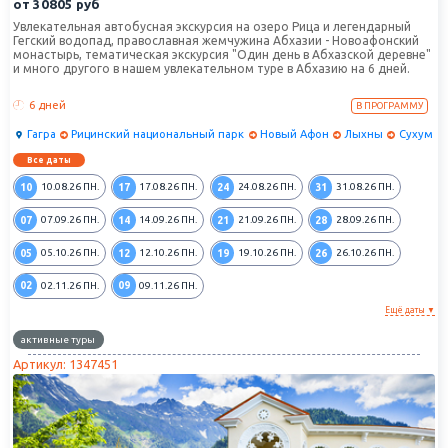
от
30805
руб
Увлекательная автобусная экскурсия на озеро Рица и легендарный
Гегский водопад, православная жемчужина Абхазии - Новоафонский
монастырь, тематическая экскурсия "Один день в Абхазской деревне"
и много другого в нашем увлекательном туре в Абхазию на 6 дней.
6 дней
В ПРОГРАММУ
Гагра
Рицинский национальный парк
Новый Афон
Лыхны
Сухум
Все даты
10
17
24
31
10.08.26
ПН.
17.08.26
ПН.
24.08.26
ПН.
31.08.26
ПН.
07
14
21
28
07.09.26
ПН.
14.09.26
ПН.
21.09.26
ПН.
28.09.26
ПН.
05
12
19
26
05.10.26
ПН.
12.10.26
ПН.
19.10.26
ПН.
26.10.26
ПН.
02
09
02.11.26
ПН.
09.11.26
ПН.
Ещё даты ▼
активные туры
Артикул: 1347451