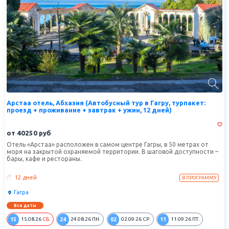
Арстаа отель, Абхазия (Автобусный тур в Гагру, турпакет:
проезд + проживание + завтрак + ужин, 12 дней)
от
40250
руб
Отель «Арстаа» расположен в самом центре Гагры, в 50 метрах от
моря на закрытой охраняемой территории. В шаговой доступности –
бары, кафе и рестораны.
12 дней
В ПРОГРАММУ
Гагра
Все даты
15
24
02
11
15.08.26
СБ.
24.08.26
ПН.
02.09.26
СР.
11.09.26
ПТ.