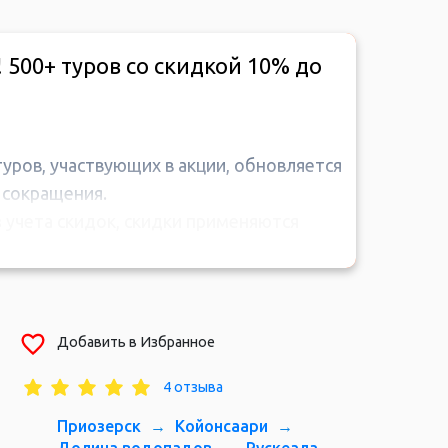
! 500+ туров со скидкой 10% до
туров, участвующих в акции, обновляется
 сокращения.
 учета скидок, скидки применяются
ости, а также любые другие бонусы,
руются со скидками по «Акции», кроме
Добавить в Избранное
бходимо внести в размере 50% в течение
4 отзыва
та вносится не позднее, чем за месяц до
Приозерск
Койонсаари
горный парк Рускеала
е ранее приобретенных туров.