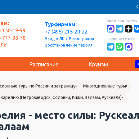
О
Мы в соц. сетях
там:
Турфирмам:
) 150-19-99
+7 (495) 215-20-22
) 777-38-78
/
Вход в ЛК
Регистрация
Напишите нам
Восстановление пароля
 ЛК
Расписание
Круизы
сионные туры по России и за границу
Многодневные туры
 Карелию (Петрозаводск, Соловки, Кижи, Валаам, Рускеала)
елия - место силы: Руске
Валаам