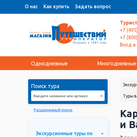
О нас
Как купить
Задать вопрос
Турис
+7 (495
+7 (800
Вход в
Однодневные
Многодневные
Экскур
Поиск тура
Туры в
Введите название или артикул
Расширенный поиск
Кар
и 
Экскурсионные туры по