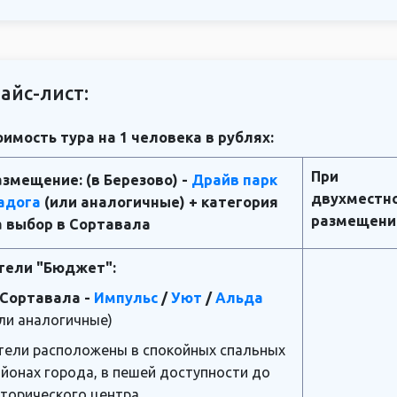
айс-лист:
имость тура на 1 человека в рублях:
При
азмещение: (в Березово) -
Драйв парк
двухместн
адога
(или аналогичные) + категория
размещени
а выбор в Сортавала
тели "Бюджет":
. Сортавала -
Импульс
/
Уют
/
Альда
ли аналогичные)
тели расположены в спокойных спальных
йонах города, в пешей доступности до
торического центра.