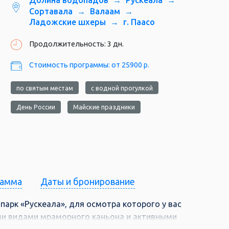
Долина водопадов
Рускеала
Сортавала
Валаам
и не распространяется на все виды
Ладожские шхеры
г. Паасо
Продолжительность: 3 дн.
ах оплаты: выкуп в офисе, электронная
Стоимость программы: от 25900 р.
анка».
на быть полной и достоверной:
по святым местам
с водной прогулкой
ри несоблюдении пунктов в
День России
Майские праздники
сти даты путевки, нельзя изменить
в. В случае внесения подобных
ованию, стоимость будет рассчитана по
рамма
Даты и бронирование
а собой право на изменение
осрочное прекращение акции в связи с
арк «Рускеала», для осмотра которого у вас
ми видами мраморного каньона и активными