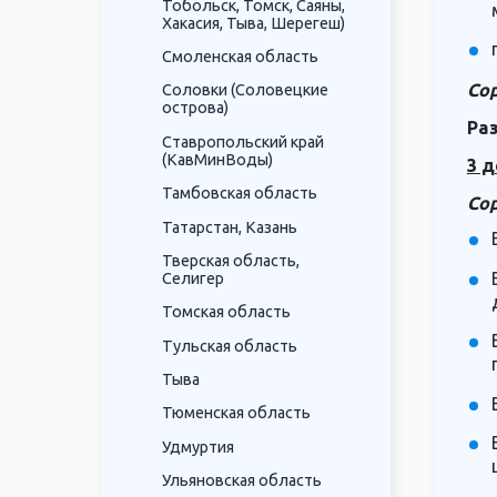
Тобольск, Томск, Саяны,
Хакасия, Тыва, Шерегеш)
Смоленская область
Сор
Соловки (Соловецкие
острова)
Ра
Ставропольский край
(КавМинВоды)
3 д
Тамбовская область
Сор
Татарстан, Казань
Тверская область,
Селигер
Томская область
Тульская область
Тыва
Тюменская область
Удмуртия
Ульяновская область