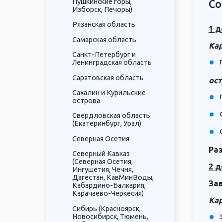
Пушкинские горы,
Со
Изборск, Печоры)
Рязанская область
1 д
Самарская область
Кар
Санкт-Петербург и
Ленинградская область
Саратовская область
ост
Сахалин и Курильские
острова
Свердловская область
(Екатеринбург, Урал)
Северная Осетия
Ра
Северный Кавказ
(Северная Осетия,
2 д
Ингушетия, Чечня,
Дагестан, КавМинВоды,
За
Кабардино-Балкария,
Карачаево-Черкесия)
Кар
Сибирь (Красноярск,
Новосибирск, Тюмень,