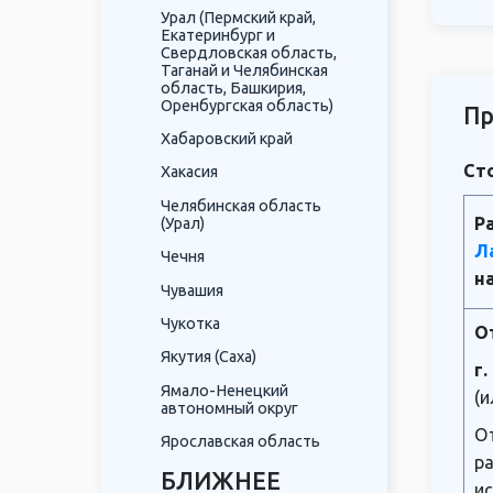
Урал (Пермский край,
Екатеринбург и
Свердловская область,
Таганай и Челябинская
область, Башкирия,
Оренбургская область)
Пр
Хабаровский край
Сто
Хакасия
Челябинская область
Р
(Урал)
Л
Чечня
н
Чувашия
Чукотка
О
Якутия (Саха)
г
Ямало-Ненецкий
(и
автономный округ
О
Ярославская область
ра
БЛИЖНЕЕ
ис