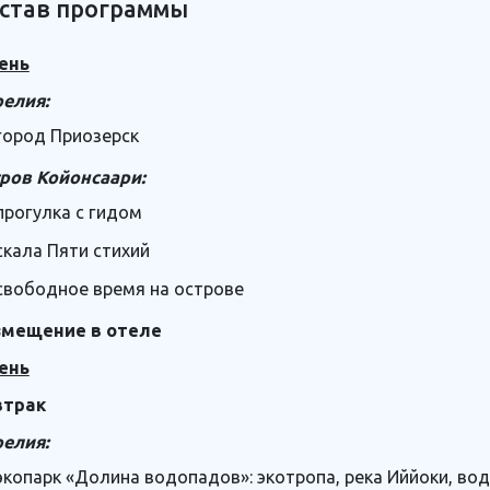
став программы
ень
елия:
город Приозерск
ров Койонсаари:
прогулка с гидом
скала Пяти стихий
свободное время на острове
змещение в отеле
ень
втрак
елия:
экопарк «Долина водопадов»: экотропа, река Иййоки, во