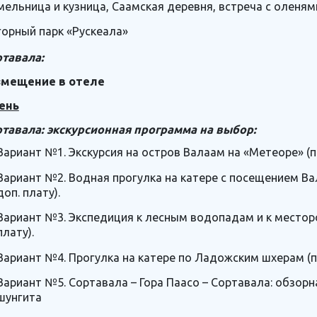
мельница и кузница, Саамская деревня, встреча с оленям
горный парк «Рускеала»
тавала:
змещение в отеле
ень
тавала: экскурсионная программа на выбор:
Вариант №1. Экскурсия на остров Валаам на «Метеоре» (п
Вариант №2. Водная прогулка на катере с посещением В
доп. плату).
Вариант №3. Экспедиция к лесным водопадам и к местор
плату).
Вариант №4. Прогулка на катере по Ладожским шхерам (по
Вариант №5. Сортавала – Гора Паасо – Сортавала: обзорн
шунгита