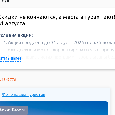
+ ж/д
Скидки не кончаются, а места в турах тают
31 августа
Условия акции:
Акция продлена до 31 августа 2026 года. Список 
ежедневно и может корректироваться в сторону
Цены в прайс-листах программ туров указаны без
итать далее
автоматически при бронировании.
Скидки по дисконтным картам, программе лояльн
купоны, промокоды и спецпредложения не сумми
: 1347776
персональных скидок от менеджера.
Предоплату по туру, участвующему в акции, нео
Фото наших туристов
3 рабочих дней после бронирования, полная опла
начала тура.
 Валаам, Карелия
Скидка не распространяется на перебронировани