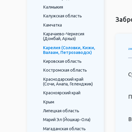
развле
Калмыкия
берега
Калужская область
Кроме 
Забр
Настоя
Камчатка
Карачаево-Черкесия
(Домбай, Архыз)
Карелия (Соловки, Кижи,
20
Валаам, Петрозаводск)
Кировская область
Костромская область
С
Краснодарский край
(Сочи, Анапа, Геленджик)
Красноярский край
П
Крым
Липецкая область
В
Марий Эл (Йошкар-Ола)
Магаданская область