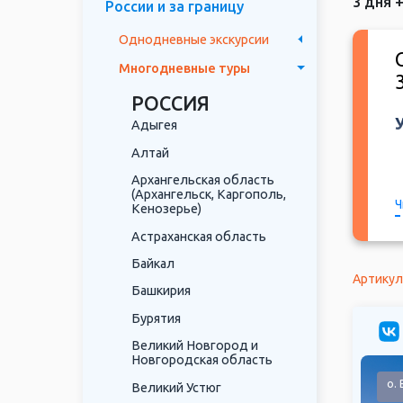
3 дня 
России и за границу
Однодневные экскурсии
Многодневные туры
РОССИЯ
Адыгея
Алтай
Архангельская область
(Архангельск, Каргополь,
Ч
Кенозерье)
Астраханская область
Байкал
Артикул
Башкирия
Бурятия
Великий Новгород и
Новгородская область
мский монастырь
о.
Великий Устюг