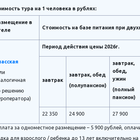
имость тура на 1 человека в рублях:
азмещение в
Стоимость на базе питания при дву
теле
Период действия цены 2026г.
пасская
завтрак,
обед,
ли
завтрак, обед
ужин
налогичная
завтрак
(полупансион)
(полный
о решению
пансион)
уроператора)
22 350
24 900
27 900
лата за одноместное размещение – 5 900 рублей, оплач
дка для взрослого / ребенка до 13 лет включительно на