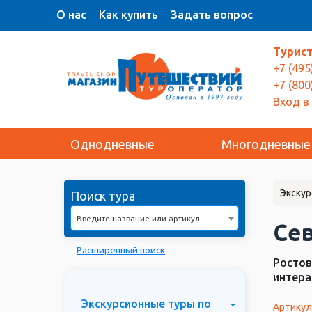
О нас
Как купить
Задать вопрос
Турис
+7 (495
+7 (800
Вход в
Однодневные
Многодневные
Экскур
Поиск тура
Введите название или артикул
Се
Расширенный поиск
Ростов
интера
Экскурсионные туры по
Артикул