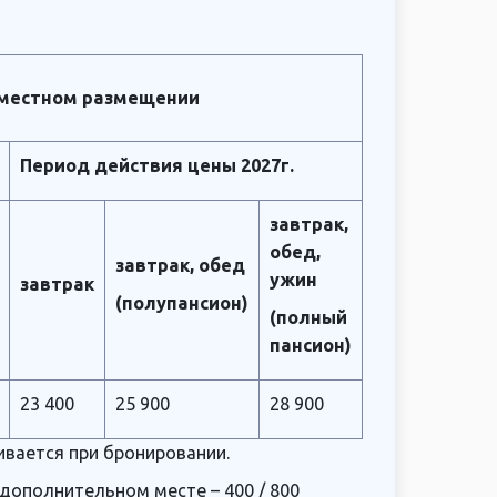
хместном размещении
Период действия цены 2027г.
завтрак,
обед,
завтрак, обед
ужин
завтрак
(полупансион)
(полный
пансион)
23 400
25 900
28 900
ивается при бронировании.
 дополнительном месте – 400 / 800