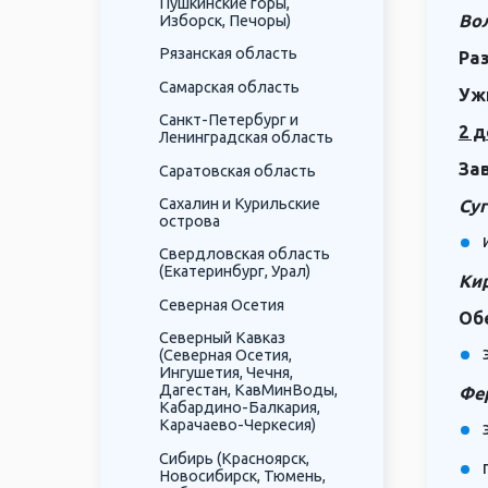
Пушкинские горы,
Вол
Изборск, Печоры)
Рязанская область
Ра
Самарская область
Уж
Санкт-Петербург и
2 д
Ленинградская область
За
Саратовская область
Сахалин и Курильские
Суг
острова
Свердловская область
(Екатеринбург, Урал)
Ки
Северная Осетия
Об
Северный Кавказ
(Северная Осетия,
Ингушетия, Чечня,
Дагестан, КавМинВоды,
Фе
Кабардино-Балкария,
Карачаево-Черкесия)
Сибирь (Красноярск,
Новосибирск, Тюмень,