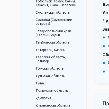
Тобольск, Томск, Саяны,
Вол
Хакасия, Тыва, Шерегеш)
Смоленская область
Уж
Соловки (Соловецкие
3 д
острова)
За
Ставропольский край
(КавМинВоды)
Тамбовская область
Татарстан, Казань
Об
Тверская область,
Селигер
Томская область
Тульская область
Тыва
Тюменская область
Удмуртия
Пр
Ульяновская область