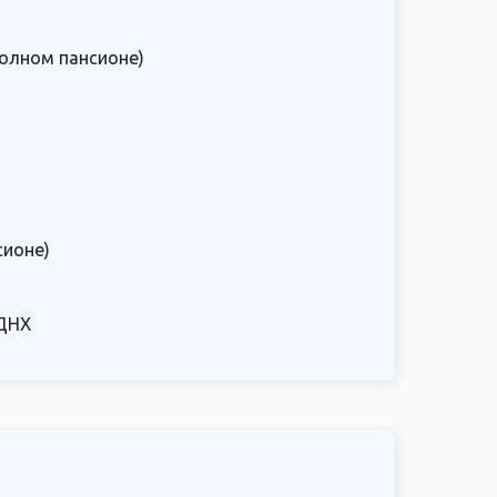
полном пансионе)
сионе)
ВДНХ