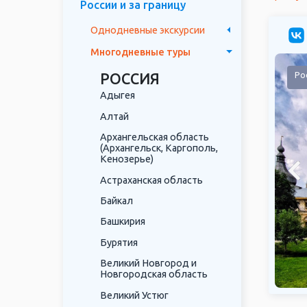
России и за границу
Однодневные экскурсии
Многодневные туры
огда
Ро
РОССИЯ
Адыгея
Алтай
Архангельская область
(Архангельск, Каргополь,
Кенозерье)
Астраханская область
Байкал
Башкирия
Бурятия
Великий Новгород и
Новгородская область
Великий Устюг