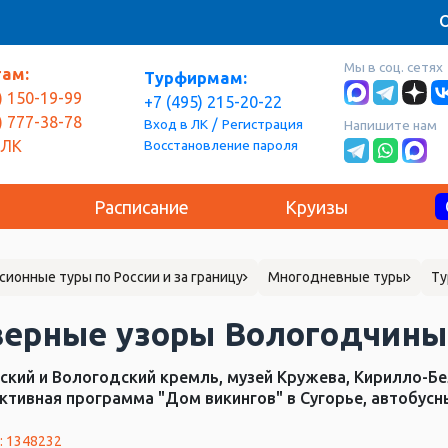
О
Мы в соц. сетях
там:
Турфирмам:
) 150-19-99
+7 (495) 215-20-22
) 777-38-78
/
Вход в ЛК
Регистрация
Напишите нам
Восстановление пароля
 ЛК
Расписание
Круизы
сионные туры по России и за границу
Многодневные туры
Ту
верные узоры Вологодчин
ский и Вологодский кремль, музей Кружева, Кирилло-Б
ктивная программа "Дом викингов" в Сугорье, автобусны
: 1348232