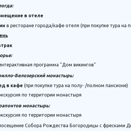
огда:
змещение в отеле
ин
в ресторане города/кафе отеля (при покупке тура на 
ень
втрак
орье:
интерактивная программа "Дом викингов"
рилло-Белозерский монастырь:
ед в кафе
(при покупке тура на полу- /полном пансионе)
экскурсия по территории монастыря
рапонтов монастырь:
экскурсия по территории монастыря
посещение Собора Рождества Богородицы с фресками Дио