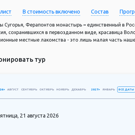
-лист
В стоимость включено
Состав
Прог
ы Сугорья, Ферапонтов монастырь
–
единственный в Рос
ия, сохранившихся в первозданном виде, красавица Воло
ионные местные лакомства - это лишь малая часть наше
онировать тур
ВСЕ ДАТЫ
26>
АВГУСТ
СЕНТЯБРЬ
ОКТЯБРЬ
НОЯБРЬ
ДЕКАБРЬ
2027>
ЯНВАРЬ
ятница, 21 августа 2026