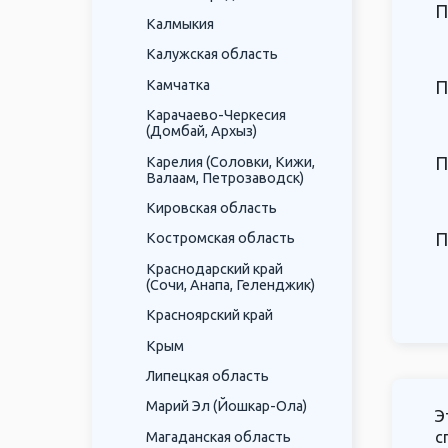
П
Калмыкия
Калужская область
Камчатка
П
Карачаево-Черкесия
(Домбай, Архыз)
П
Карелия (Соловки, Кижи,
Валаам, Петрозаводск)
Кировская область
П
Костромская область
Краснодарский край
(Сочи, Анапа, Геленджик)
Красноярский край
Крым
Липецкая область
Марий Эл (Йошкар-Ола)
Э
с
Магаданская область