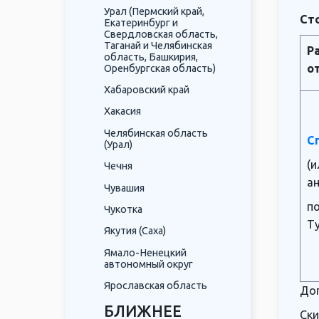
Урал (Пермский край,
Сто
Екатеринбург и
Свердловская область,
Таганай и Челябинская
Р
область, Башкирия,
о
Оренбургская область)
Хабаровский край
Хакасия
Челябинская область
С
(Урал)
(и
Чечня
а
Чувашия
п
Чукотка
Т
Якутия (Саха)
Ямало-Ненецкий
автономный округ
Ярославская область
Доп
БЛИЖНЕЕ
Ски