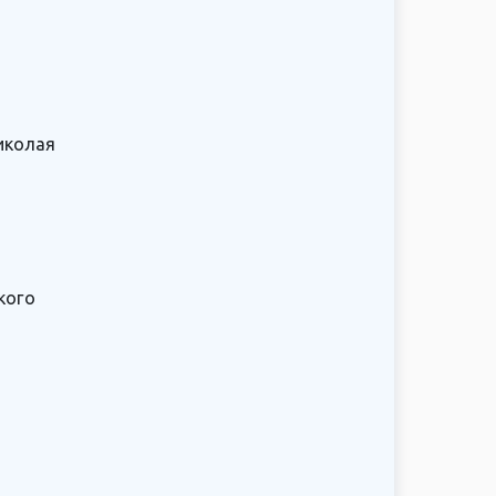
иколая
кого