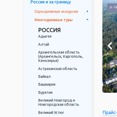
России и за границу
р. С
Однодневные экскурсии
Многодневные туры
РОССИЯ
Адыгея
Алтай
Архангельская область
(Архангельск, Каргополь,
Кенозерье)
Астраханская область
Байкал
Башкирия
Бурятия
Великий Новгород и
Новгородская область
Прайс
Великий Устюг