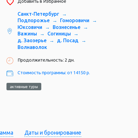
Добавить в Избранное
Часовня св. Николая Чудотворца, Гоморовичи
Санкт-Петербург
Подпорожье
Гоморовичи
Юксовичи
Вознесенье
Важины
Согиницы
д. Заозерье
д. Посад
Волнаволок
Продолжительность: 2 дн.
Стоимость программы: от 14150 р.
активные туры
рамма
Даты и бронирование