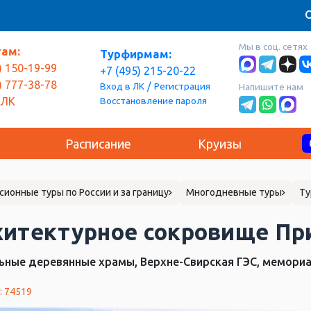
О
Мы в соц. сетях
там:
Турфирмам:
) 150-19-99
+7 (495) 215-20-22
) 777-38-78
/
Вход в ЛК
Регистрация
Напишите нам
Восстановление пароля
 ЛК
Расписание
Круизы
сионные туры по России и за границу
Многодневные туры
Ту
хитектурное сокровище Пр
ьные деревянные храмы, Верхне-Свирская ГЭС, мемориа
: 74519