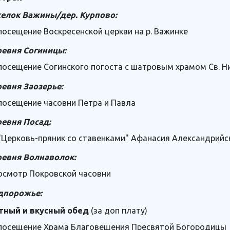
селок Важины/дер. Курпово:
посещение Воскресенской церкви на р. Важинке
ревня Согиницы:
посещение Согинского погоста с шатровым храмом Св. Н
евня Заозерье:
посещение часовни Петра и Павла
евня Посад:
"Церковь-пряник со ставенками" Афанасия Александрийс
ревня Волнаволок:
осмотр Покровской часовни
дпорожье:
тный и вкусный обед
(за доп плату)
посещение Храма Благовещения Пресвятой Богородицы