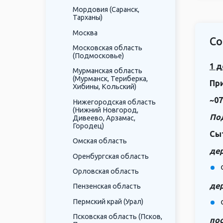
Мордовия (Саранск,
Тарханы)
Москва
Со
Московская область
(Подмосковье)
1 д
Мурманская область
(Мурманск, Териберка,
Пр
Хибины, Кольский)
~07
Нижегородская область
(Нижний Новгород,
По
Дивеево, Арзамас,
Городец)
Сы
Омская область
де
Оренбургская область
Орловская область
де
Пензенская область
Пермский край (Урал)
Псковская область (Псков,
пос