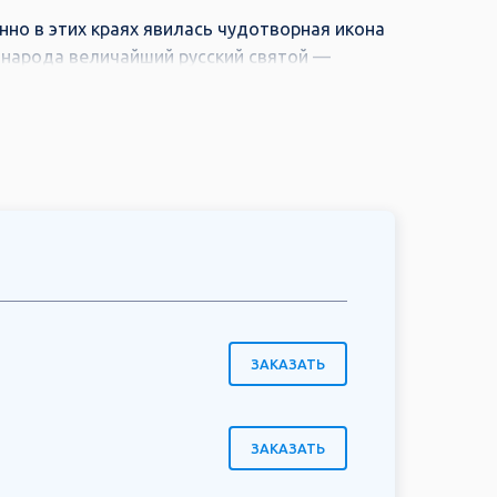
нно в этих краях явилась чудотворная икона
 народа величайший русский святой —
архитектура, эффектно выделяющаяся на
 познакомимся с наиболее примечательными
ер и широких рек!
ЗАКАЗАТЬ
ЗАКАЗАТЬ