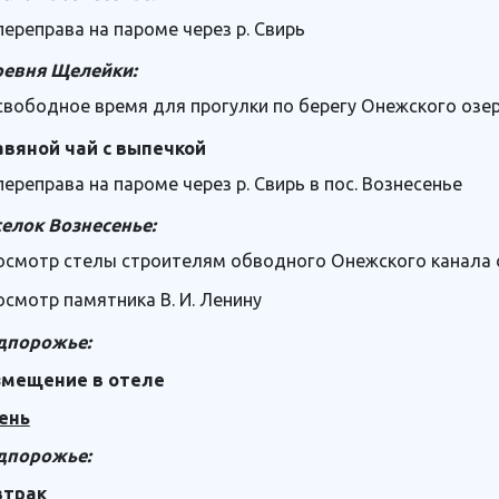
переправа на пароме через р. Свирь
ревня Щелейки:
свободное время для прогулки по берегу Онежского озер
авяной чай с выпечкой
переправа на пароме через р. Свирь в пос. Вознесенье
елок Вознесенье:
осмотр стелы строителям обводного Онежского канала от
осмотр памятника В. И. Ленину
дпорожье:
змещение в отеле
ень
дпорожье:
втрак