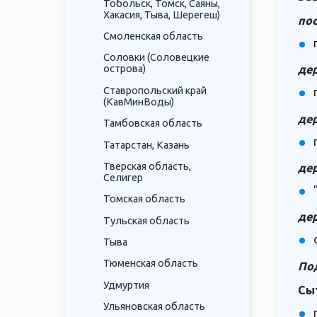
Тобольск, Томск, Саяны,
Хакасия, Тыва, Шерегеш)
по
Смоленская область
Соловки (Соловецкие
де
острова)
Ставропольский край
(КавМинВоды)
дер
Тамбовская область
Татарстан, Казань
Тверская область,
дер
Селигер
Томская область
де
Тульская область
Тыва
Тюменская область
По
Удмуртия
Сы
Ульяновская область