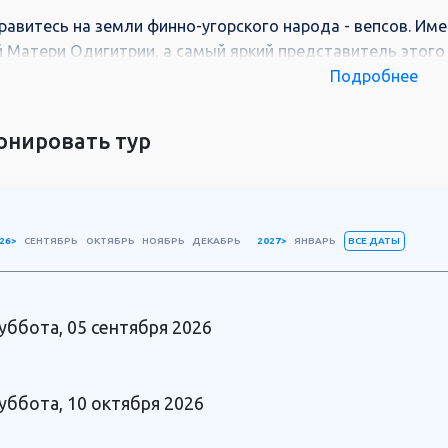
равитесь на земли финно-угорского народа - вепсов. Име
 Матери Одигитрии, а самый яркий представитель этого
ндр Свирский.
Подробнее
 заповедных краях сохранилась уникальная деревянная 
еверной природы. В ходе нашего тура по Присвирью мы
онировать тур
иками деревянного зодчества в окружении бескрайних оз
ВСЕ ДАТЫ
26>
СЕНТЯБРЬ
ОКТЯБРЬ
НОЯБРЬ
ДЕКАБРЬ
2027>
ЯНВАРЬ
уббота, 05 сентября 2026
уббота, 10 октября 2026