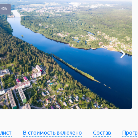
вирь
-лист
В стоимость включено
Состав
Прог