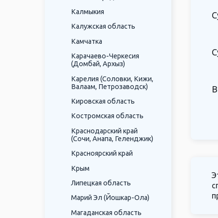
Калмыкия
С
Калужская область
Камчатка
С
Карачаево-Черкесия
(Домбай, Архыз)
Карелия (Соловки, Кижи,
Валаам, Петрозаводск)
В
Кировская область
Костромская область
Краснодарский край
(Сочи, Анапа, Геленджик)
Красноярский край
Крым
Э
Липецкая область
с
п
Марий Эл (Йошкар-Ола)
Магаданская область