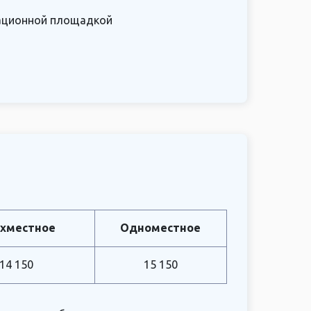
ационной площадкой
хместное
Одноместное
14 150
15 150