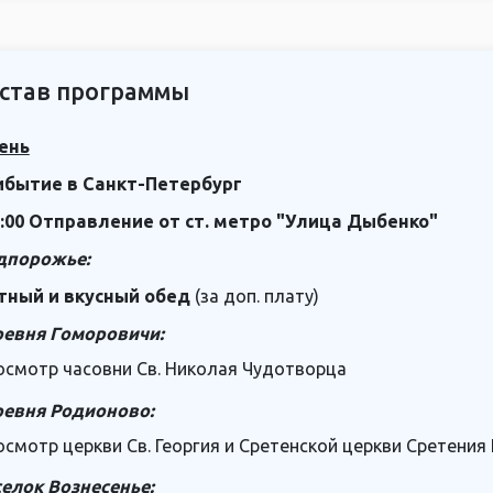
став программы
ень
ибытие в Санкт-Петербург
:00 Отправление от ст. метро "Улица Дыбенко"
дпорожье:
тный и вкусный обед
(за доп. плату)
ревня Гоморовичи:
осмотр часовни Св. Николая Чудотворца
ревня
Родионово:
осмотр церкви Св. Георгия и Сретенской церкви Сретения
елок Вознесенье: