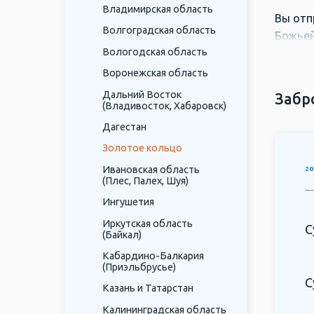
Владимирская область
Вы отп
Волгоградская область
Божьей
Вологодская область
Алекса
Воронежская область
В этих
фоне с
Дальний Восток
Забр
(Владивосток, Хабаровск)
памятн
Дагестан
Золотое кольцо
Ивановская область
20
(Плес, Палех, Шуя)
Ингушетия
Иркутская область
С
(Байкал)
Кабардино-Балкария
(Приэльбрусье)
С
Казань и Татарстан
Калининградская область