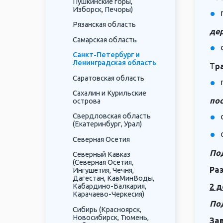
Пушкинские горы,
Изборск, Печоры)
Рязанская область
де
Самарская область
Санкт-Петербург и
Ленинградская область
Т
р
Саратовская область
Сахалин и Курильские
пос
острова
Свердловская область
(Екатеринбург, Урал)
Северная Осетия
По
Северный Кавказ
(Северная Осетия,
Ра
Ингушетия, Чечня,
Дагестан, КавМинВоды,
2 д
Кабардино-Балкария,
Карачаево-Черкесия)
По
Сибирь (Красноярск,
Новосибирск, Тюмень,
За