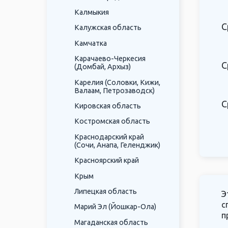
Калмыкия
С
Калужская область
Камчатка
Карачаево-Черкесия
С
(Домбай, Архыз)
Карелия (Соловки, Кижи,
Валаам, Петрозаводск)
С
Кировская область
Костромская область
Краснодарский край
(Сочи, Анапа, Геленджик)
Красноярский край
Крым
Липецкая область
Э
с
Марий Эл (Йошкар-Ола)
п
Магаданская область