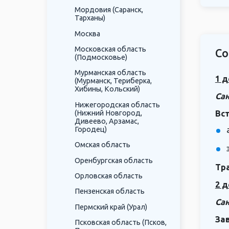
Мордовия (Саранск,
Тарханы)
Москва
Московская область
Со
(Подмосковье)
Мурманская область
1 д
(Мурманск, Териберка,
Хибины, Кольский)
Сан
Нижегородская область
(Нижний Новгород,
Вс
Дивеево, Арзамас,
Городец)
Омская область
Оренбургская область
Тр
Орловская область
2 д
Пензенская область
Сан
Пермский край (Урал)
За
Псковская область (Псков,