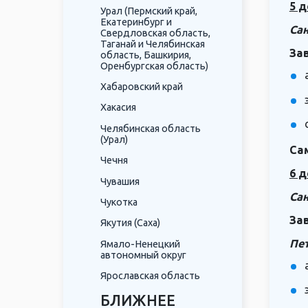
5 д
Урал (Пермский край,
Екатеринбург и
Сан
Свердловская область,
Таганай и Челябинская
За
область, Башкирия,
Оренбургская область)
Хабаровский край
Хакасия
Челябинская область
(Урал)
Са
Чечня
6 д
Чувашия
Сан
Чукотка
За
Якутия (Саха)
Пе
Ямало-Ненецкий
автономный округ
Ярославская область
БЛИЖНЕЕ