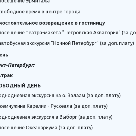
посещение Эрмитажа
свободное время в центре города
мостоятельное возвращение в гостиницу
посещение театра-макета "Петровская Акватория" (за доп
автобусная экскурсия "Ночной Петербург" (за доп. плату)
ень
кт-Петербург:
втрак
ОБОДНЫЙ ДЕНЬ
однодневная экскурсия на о. Валаам (за доп. плату)
жемчужина Карелии - Рускеала (за доп. плату)
однодневная экскурсия в Выборг (за доп. плату)
посещение Океанариума (за доп. плату)