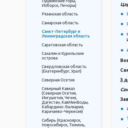
Пушкинские горы,
Цар
Изборск, Печоры)
Рязанская область
Самарская область
Санкт-Петербург и
Ленинградская область
Саратовская область
Сахалин и Курильские
острова
Во
Свердловская область
Са
(Екатеринбург, Урал)
3 д
Северная Осетия
Северный Кавказ
Сан
(Северная Осетия,
Ингушетия, Чечня,
За
Дагестан, КавМинВоды,
Кабардино-Балкария,
Карачаево-Черкесия)
Сибирь (Красноярск,
Новосибирск, Тюмень,