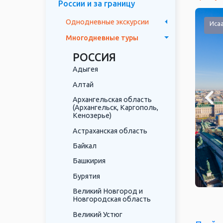
России и за границу
Однодневные экскурсии
алаам
Исаа
Многодневные туры
РОССИЯ
Адыгея
Алтай
Архангельская область
(Архангельск, Каргополь,
Кенозерье)
Астраханская область
Байкал
Башкирия
Бурятия
Великий Новгород и
Новгородская область
Великий Устюг