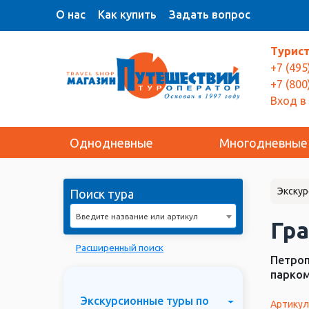
О нас
Как купить
Задать вопрос
Турис
+7 (495
+7 (800
Вход в
Однодневные
Многодневные
Экскур
Поиск тура
Введите название или артикул
Гр
Расширенный поиск
Петроп
парком
Экскурсионные туры по
Артикул