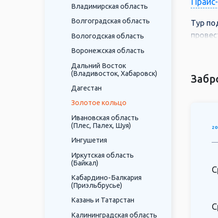
Прайс
Владимирская область
Волгоградская область
Тур по
провес
Вологодская область
Рускеал
Воронежская область
Что Вы
Дальний Восток
(Владивосток, Хабаровск)
Эрмита
Забр
и «Ост
Дагестан
Золотое кольцо
Что мо
Выборг
Ивановская область
(Плес, Палех, Шуя)
20
Финско
Ингушетия
автобу
посеще
Иркутская область
(Байкал)
крепос
С
Кабардино-Балкария
(Приэльбрусье)
Казань и Татарстан
С
Калининградская область