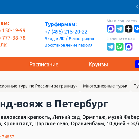
О
Мы в соц. сетях
там:
Турфирмам:
) 150-19-99
+7 (495) 215-20-22
) 777-38-78
/
Вход в ЛК
Регистрация
Напишите нам
Восстановление пароля
 ЛК
Расписание
Круизы
сионные туры по России и за границу
Многодневные туры
Ту
анд-вояж в Петербург
авловская крепость, Летний сад, Эрмитаж, музей Фабер
, Кронштадт, Царское село, Ораниенбаум, 10 дней + ж/д
: 74857