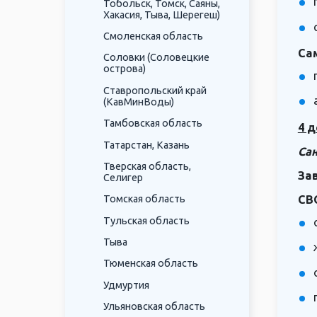
Тобольск, Томск, Саяны,
Хакасия, Тыва, Шерегеш)
Смоленская область
Са
Соловки (Соловецкие
острова)
Ставропольский край
(КавМинВоды)
Тамбовская область
4 д
Татарстан, Казань
Сан
Тверская область,
За
Селигер
СВ
Томская область
Тульская область
Тыва
Тюменская область
Удмуртия
Ульяновская область