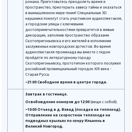
романа. Приготовьтесь преодолеть время и
пространство, приоткрыть завесу тайны и оказаться
в вымышленном мире гения! Специальные 3D
наушники помогут стать участником аудиоспектакля,
а городские улицы с ключевыми
достопримечательностями превратятся в живые
декорации, заполнив пространство образами
Скотопригоньевска и его жителей в исполнении
заслуженных новгородских артистов. Во время
аудиоспектакля-променада вы вместе с гидом
пройдёте по литературному городу
Скотопригоньевску, прототипом которого послужил
российский провинциальный городок XIX века -
Старая Русса.
~21:00 Свободное время в центре города.
Завтрак в гостинице.
Освобождение номеров до 12:00
(вещи с собой).
~10:00 Отъезд в д. Взвад (посадка на теплоход).
Отправление на скоростном теплоходе на
подводных крыльях по озеру Ильмень в
Великий Новгород.