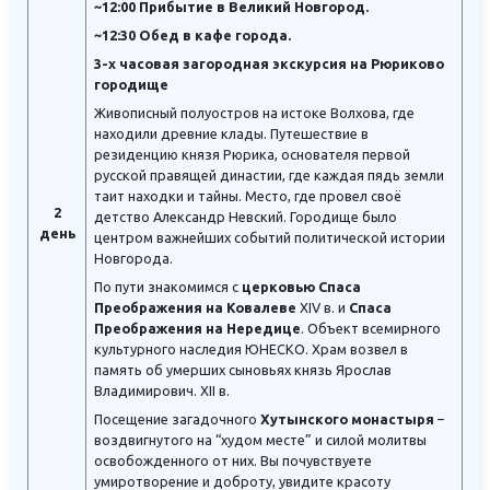
~12:00 Прибытие в Великий Новгород.
~12:30 Обед в кафе города.
3-х часовая загородная экскурсия на Рюриково
городище
Живописный полуостров на истоке Волхова, где
находили древние клады. Путешествие в
резиденцию князя Рюрика, основателя первой
русской правящей династии, где каждая пядь земли
таит находки и тайны. Место, где провел своё
2
детство Александр Невский. Городище было
день
центром важнейших событий политической истории
Новгорода.
По пути знакомимся с
церковью Спаса
Преображения на Ковалеве
XIV в. и
Спаса
Преображения на Нередице
. Объект всемирного
культурного наследия ЮНЕСКО. Храм возвел в
память об умерших сыновьях князь Ярослав
Владимирович. XII в.
Посещение загадочного
Хутынского монастыря
–
воздвигнутого на “худом месте” и силой молитвы
освобожденного от них. Вы почувствуете
умиротворение и доброту, увидите красоту