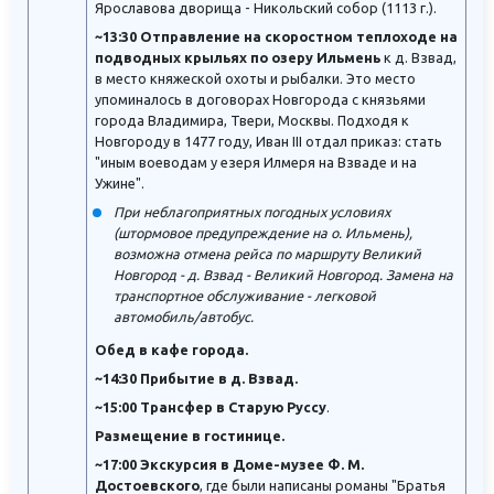
Ярославова дворища - Никольский собор (1113 г.).
~13:30 Отправление на скоростном теплоходе на
подводных крыльях по озеру Ильмень
к д. Взвад,
в место княжеской охоты и рыбалки. Это место
упоминалось в договорах Новгорода с князьями
города Владимира, Твери, Москвы. Подходя к
Новгороду в 1477 году, Иван III отдал приказ: стать
"иным воеводам у езеря Илмеря на Взваде и на
Ужине".
При неблагоприятных погодных условиях
(штормовое предупреждение на о. Ильмень),
возможна отмена рейса по маршруту Великий
Новгород - д. Взвад - Великий Новгород. Замена на
транспортное обслуживание - легковой
автомобиль/автобус.
Обед в кафе города.
~14:30 Прибытие в д. Взвад.
~15:00 Трансфер в Старую Руссу
.
Размещение в гостинице.
~17:00 Экскурсия в Доме-музее Ф. М.
Достоевского
, где были написаны романы "Братья