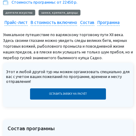
Стоимость программы: от 22450 р.
деятели искусства
замки, крепости, дворцы
Прайс-лист
В стоимость включено
Состав
Программа
Уникальное путешествие по варяжскому торговому пути XII века.
Здесь своими глазами можно увидеть следы великих битв, мирных
торговых вояжей, рыболовного промысла и повседневной жизни
наших предков, а в плеске волн услышать не только шум прибоя, но и
перебор гуслей знаменитого былинного купца Садко.
Этот и любой другой тур мы можем организовать специально для
вас с учетом ваших пожеланий по программе, времени и месту
отправления!
ОСТАВИТЬ ЗАЯВКУ НА РАСЧЁТ
Состав программы