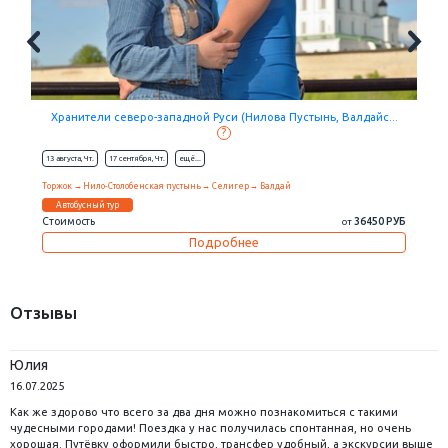
Хранители северо-западной Руси (Нилова Пустынь, Валдайс...
?
13 августа,
Чт.
17 сентября,
Чт.
eщё...
Торжок
Нило-Столобенская пустынь
Селигер
Валдай
Автобусный тур
Стоимость
36450 РУБ
от
Подробнее
Отзывы
Юлия
16.07.2025
Как же здорово что всего за два дня можно познакомиться с такими
чудесными городами! Поездка у нас получилась спонтанная, но очень
хорошая. Путёвку оформили быстро, трансфер удобный, а экскурсии выше