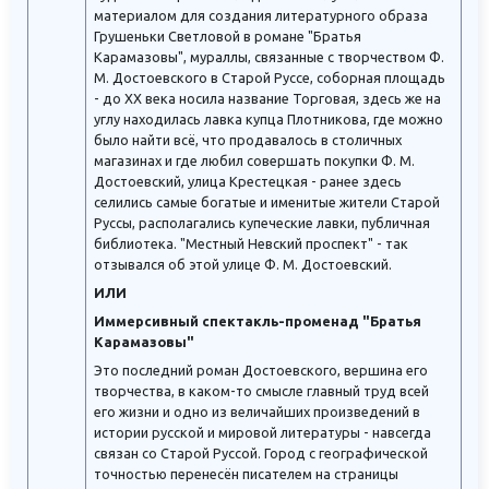
материалом для создания литературного образа
Грушеньки Светловой в романе "Братья
Карамазовы", мураллы, связанные с творчеством Ф.
М. Достоевского в Старой Руссе, соборная площадь
- до ХХ века носила название Торговая, здесь же на
углу находилась лавка купца Плотникова, где можно
было найти всё, что продавалось в столичных
магазинах и где любил совершать покупки Ф. М.
Достоевский, улица Крестецкая - ранее здесь
селились самые богатые и именитые жители Старой
Руссы, располагались купеческие лавки, публичная
библиотека. "Местный Невский проспект" - так
отзывался об этой улице Ф. М. Достоевский.
ИЛИ
Иммерсивный спектакль-променад "Братья
Карамазовы"
Это последний роман Достоевского, вершина его
творчества, в каком-то смысле главный труд всей
его жизни и одно из величайших произведений в
истории русской и мировой литературы - навсегда
связан со Старой Руссой. Город с географической
точностью перенесён писателем на страницы