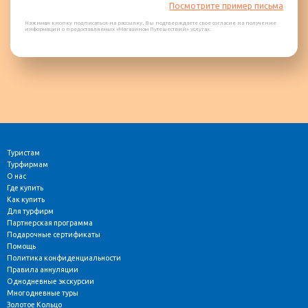
Посмотрите пример письма
Нажимая кнопку подписаться на рассылку, Вы подтверждаете свое согласие на получение
информации о предоставляемых «Магазином Путешествий» услугах.
Туристам
Турфирмам
О нас
Где купить
Как купить
Для турфирм
Партнерская программа
Подарочные сертификаты
Помощь
Политика конфиденциальности
Правила аннуляции
Однодневные экскурсии
Многодневные туры
Золотое Кольцо