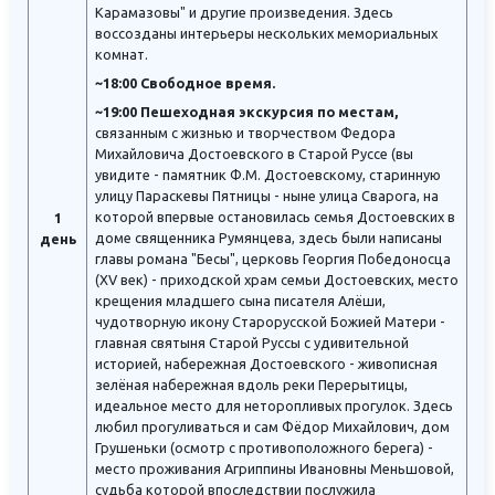
Карамазовы" и другие произведения. Здесь
воссозданы интерьеры нескольких мемориальных
комнат.
~18:00 Свободное время.
~19:00 Пешеходная экскурсия по местам,
связанным с жизнью и творчеством Федора
Михайловича Достоевского в Старой Руссе (вы
увидите - памятник Ф.М. Достоевскому, старинную
улицу Параскевы Пятницы - ныне улица Сварога, на
которой впервые остановилась семья Достоевских в
1
доме священника Румянцева, здесь были написаны
день
главы романа "Бесы", церковь Георгия Победоносца
(XV век) - приходской храм семьи Достоевских, место
крещения младшего сына писателя Алёши,
чудотворную икону Старорусской Божией Матери -
главная святыня Старой Руссы с удивительной
историей, набережная Достоевского - живописная
зелёная набережная вдоль реки Перерытицы,
идеальное место для неторопливых прогулок. Здесь
любил прогуливаться и сам Фёдор Михайлович, дом
Грушеньки (осмотр с противоположного берега) -
место проживания Агриппины Ивановны Меньшовой,
судьба которой впоследствии послужила