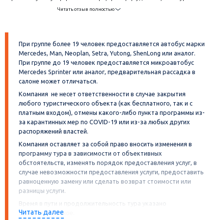
всех похвал. Спасибо "Магазину Путешествий" за такие замечательные
Читать отзыв полностью
выходные!
При группе более 19 человек предоставляется автобус марки
Mercedes, Man, Neoplan, Setra, Yutong, ShenLong или аналог.
При группе до 19 человек предоставляется микроавтобус
Mercedes Sprinter или аналог, предварительная рассадка в
салоне может отличаться.
Компания не несет ответственности в случае закрытия
любого туристического объекта (как бесплатного, так и с
платным входом), отмены какого-либо пункта программы из-
за карантинных мер по COVID-19 или из-за любых других
распоряжений властей.
Компания оставляет за собой право вносить изменения в
программу тура в зависимости от объективных
обстоятельств, изменять порядок предоставления услуг, в
случае невозможности предоставления услуги, предоставить
равноценную замену или сделать возврат стоимости или
разницы услуги.
Время в пути и продолжительность тура указано
Читать далее
ориентировочное.