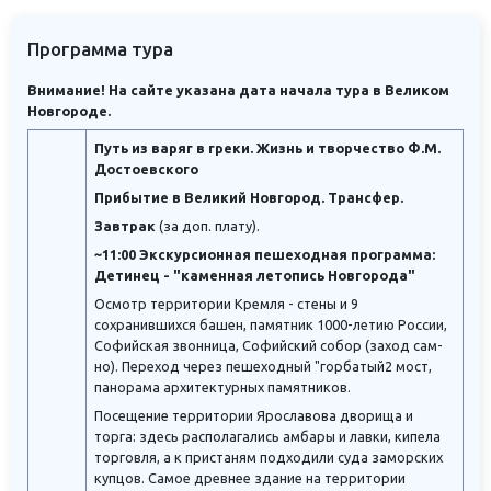
Программа тура
Внимание! На сайте указана дата начала тура в Великом
Новгороде.
Путь из варяг в греки. Жизнь и творчество Ф.М.
Достоевского
Прибытие в Великий Новгород.
Трансфер.
Завтрак
(за доп. плату).
~11:00 Экскурсионная пешеходная программа:
Детинец - "каменная летопись Новгорода"
Осмотр территории Кремля - стены и 9
сохранившихся башен, памятник 1000-летию России,
Софийская звонница, Софийский собор (заход сам-
но). Переход через пешеходный "горбатый2 мост,
панорама архитектурных памятников.
Посещение территории Ярославова дворища и
торга: здесь располагались амбары и лавки, кипела
торговля, а к пристаням подходили суда заморских
купцов. Самое древнее здание на территории