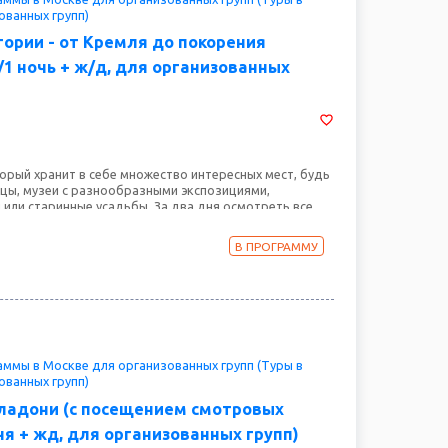
ованных групп)
тории - от Кремля до покорения
/1 ночь + ж/д, для организованных
торый хранит в себе множество интересных мест, будь
ицы, музеи с разнообразными экспозициями,
 или старинные усадьбы. За два дня осмотреть все
ожно увидеть очень многое, и в этой экскурсионной
ли для вас разнообразные экскурсии – от
В ПРОГРАММУ
новным городским достопримечательностям и
ских – в Музей Космонавтики, по переулкам Арбата
лату. Иными словами, вы увидите все многообразие
е домой массу впечатлений!
ммы в Москве для организованных групп (Туры в
ованных групп)
 ладони (с посещением смотровых
ня + жд, для организованных групп)