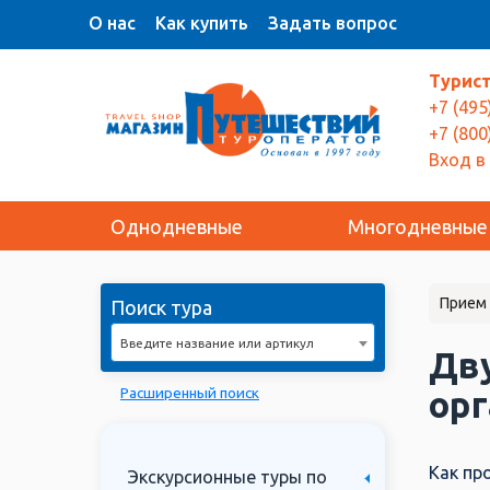
О нас
Как купить
Задать вопрос
Турис
+7 (495
+7 (800
Вход в
Однодневные
Многодневные
Прием 
Поиск тура
Введите название или артикул
Дв
Расширенный поиск
орг
Как пр
Экскурсионные туры по