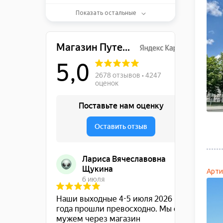
Показать остальные
USD
85.48р.
Доллар США
EUR
98.77р.
Евро
INR
0.96р.
Индийская рупия
Арти