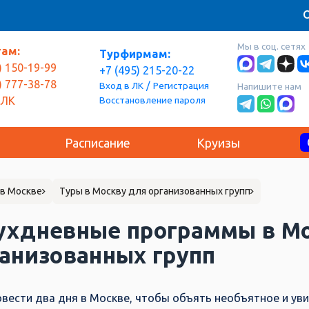
О
Мы в соц. сетях
там:
Турфирмам:
) 150-19-99
+7 (495) 215-20-22
) 777-38-78
/
Вход в ЛК
Регистрация
Напишите нам
Восстановление пароля
 ЛК
Расписание
Круизы
в Москве
Туры в Москву для организованных групп
ухдневные программы в Мо
анизованных групп
овести два дня в Москве, чтобы объять необъятное и уви