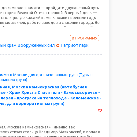
 до символов памяти — пройдите двухдневный путь
 историю Великой Отечественной! В первый день —
м столицы, где каждый камень помнит военные годы:
ве москвичей, работе заводов и спасении города. Во
 «Патриот»: величественный храм Вооружённых Сил,
ога памяти» и грозная техника на Площадке № 1, от
о современных образцов. Почувствуйте связь
В ПРОГРАММУ
е дань уважения подвигу наших предков!
ный храм Вооруженных сил
Патриот парк
ммы в Москве для организованных групп (Туры в
ованных групп)
нная, Москва камнекрасная (автобусная
ве - Храм Христа Спасителя - Замоскворечье -
лерея - прогулка на теплоходе - Коломенское -
очь, для корпоративных групп)
ая, Москва камнекрасная» - именно так
воих стихах столицу Владимир Маяковский, и попал в
прогуляться по старинным улицам Москвы, чтобы