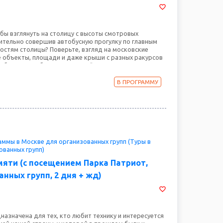
обы взглянуть на столицу с высоты смотровых
тельно совершив автобусную прогулку по главным
стям столицы? Поверьте, взгляд на московские
е объекты, площади и даже крыши с разных ракурсов
еобычно! Тем более, не каждый день удается
лько разных смотровых площадок. Также вас ждет
урс в историю отечественный космонавтики и
В ПРОГРАММУ
й выставке достижений советского времени – ВДНХ.
ммы в Москве для организованных групп (Туры в
ованных групп)
мяти (с посещением Парка Патриот,
нных групп, 2 дня + жд)
азначена для тех, кто любит технику и интересуется