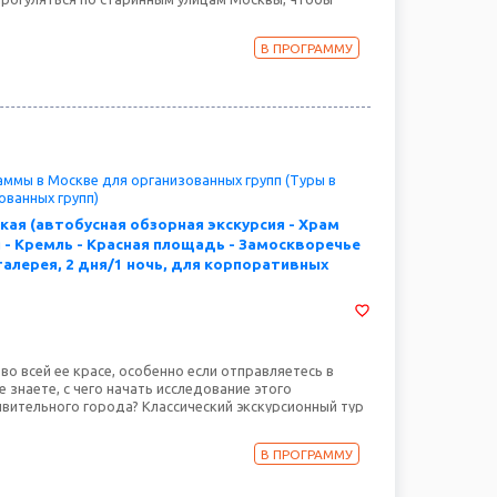
вости слов поэта и осмотреть наиболее яркие
сти, многие из которых стали символами Москвы.
В ПРОГРАММУ
 прогулка по очаровательному Замоскворечью и
айны Арбату.
ммы в Москве для организованных групп (Туры в
ованных групп)
кая (автобусная обзорная экскурсия - Храм
 - Кремль - Красная площадь - Замоскворечье
галерея, 2 дня/1 ночь, для корпоративных
во всей ее красе, особенно если отправляетесь в
е знаете, с чего начать исследование этого
ивительного города? Классический экскурсионный тур
жет вам сориентироваться и увидеть все основные
ольной: и центральные старинные улицы, и
В ПРОГРАММУ
 и основную экспозицию Третьяковской галереи.
отрено и свободное время для тех, кто любит
чем-то своим – будь то шопинг в модных магазинах,