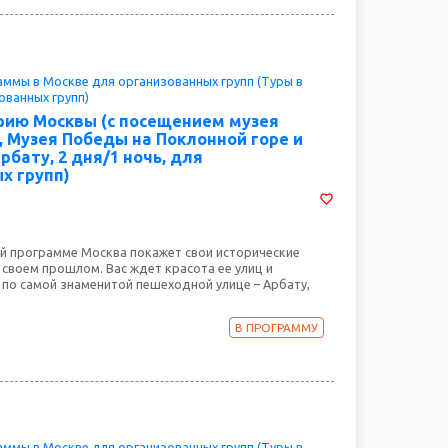
дящему в классическую программу маршруту или
ельного музея по интересам.
ммы в Москве для организованных групп (Туры в
ованных групп)
орию Москвы (с посещением музея
, Музея Победы на Поклонной горе и
рбату, 2 дня/1 ночь, для
х групп)
ой программе Москва покажет свои исторические
 своем прошлом. Вас ждет красота ее улиц и
 по самой знаменитой пешеходной улице – Арбату,
и Музеем Победы, который расскажет нам о подвигах
В ПРОГРАММУ
ммы в Москве для организованных групп (Туры в