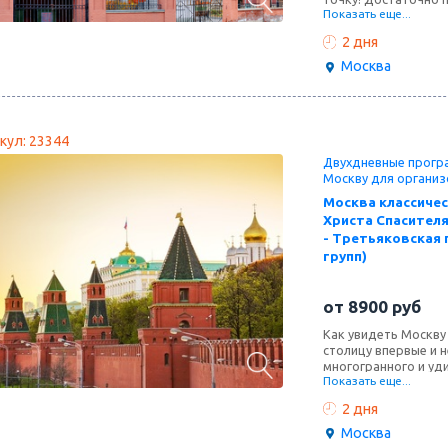
Показать еще...
убедиться в правди
достопримечательно
2 дня
Интересный бонус –
хранящему многие т
Москва
кул: 23344
Двухдневные програ
Москву для организ
Москва классичес
Христа Спасителя
- Третьяковская 
групп)
от
8900
руб
Как увидеть Москву 
столицу впервые и н
многогранного и уд
Показать еще...
выходного дня помо
символы Первопрест
2 дня
кремлевские стены,
Программой предусм
Москва
дополнять поездку 