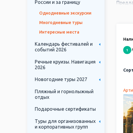
России и за границу
Предла
места 
Однодневные экскурсии
Экскур
Многодневные туры
посети
Интересные места
К
Нали
Календарь фестивалей и
к
событий 2026
1
М
В
Речные круизы. Навигация
п
2026
Сорт
О
Новогодние туры 2027
у
р
Арти
Пляжный и горнолыжный
Х
отдых
Москв
Подарочные сертификаты
галере
Туры для организованных
отправ
и корпоративных групп