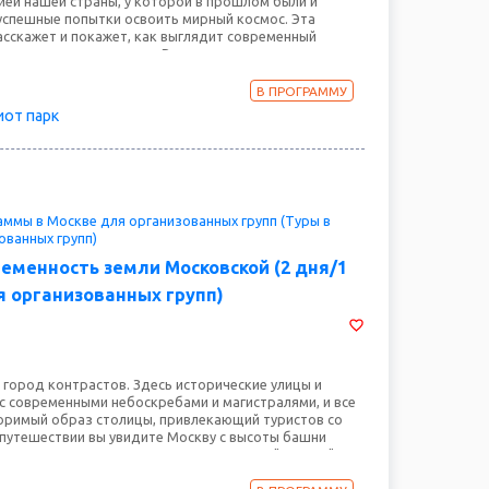
рией нашей страны, у которой в прошлом были и
 успешные попытки освоить мирный космос. Эта
асскажет и покажет, как выглядит современный
ивалась космонавтика в России и как выглядела
ская деревня. Увидите вы и образцы военной
рых осталась в единственном экземпляре и не
В ПРОГРАММУ
е ни на одной выставке в мире.
иот парк
ммы в Москве для организованных групп (Туры в
ованных групп)
ременность земли Московской (2 дня/1
я организованных групп)
 город контрастов. Здесь исторические улицы и
с современными небоскребами и магистралями, и все
оримый образ столицы, привлекающий туристов со
м путешествии вы увидите Москву с высоты башни
уляетесь по территории Кремля – самого "сердца"
Оружейную палату и Музей Победы на Поклонной горе,
 по Арбату. Яркие два дня станут незабываемыми!