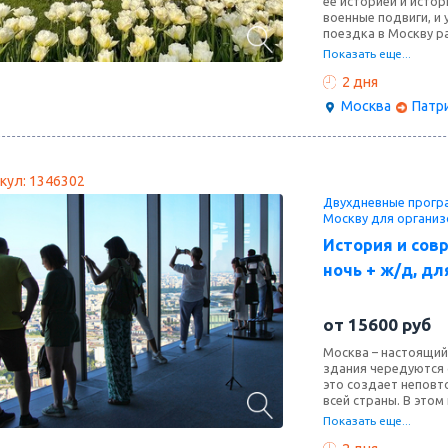
ее историей и исто
военные подвиги, и
поездка в Москву р
мегаполис, как разв
Показать еще...
настоящая партизан
2 дня
техники, часть кото
представлена больш
Москва
Патр
кул: 1346302
Двухдневные програ
Москву для организ
История и сов
ночь + ж/д, дл
от
15600
руб
Москва – настоящий
здания чередуются 
это создает неповт
всей страны. В это
Москва - Сити, прог
Показать еще...
столицы, посетите 
совершите прогулку