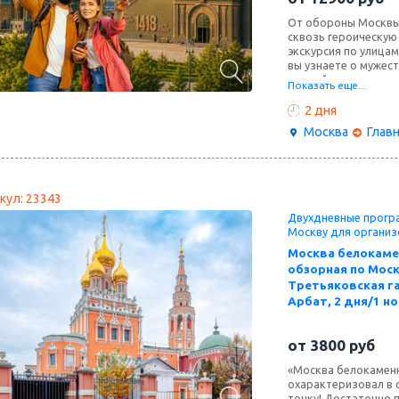
От обороны Москвы
сквозь героическую
экскурсия по улица
вы узнаете о мужест
второй день — парк
Показать еще...
пронзительная «Дор
легендарных Т-34 д
2 дня
поколений и отдайт
Москва
Глав
кул: 23343
Двухдневные програ
Москву для организ
Москва белокаме
обзорная по Моск
Третьяковская га
Арбат, 2 дня/1 н
от
3800
руб
«Москва белокаменн
охарактеризовал в с
точку! Достаточно 