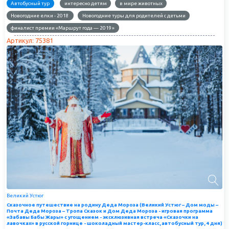
Автобусный тур
интересно детям
в мире животных
Новогодние елки - 2018
Новогодние туры для родителей с детьми
финалист премии «Маршрут года — 2019»
Артикул: 75381
Великий Устюг
Сказочное путешествие на родину Деда Мороза (Великий Устюг – Дом моды –
Почта Деда Мороза – Тропа Сказок и Дом Деда Мороза - игровая программа
«Забавы Бабы Жары» с угощением - эксклюзивная встреча «Сказочки на
лавочках» в русской горнице - шоколадный мастер-класс, автобусный тур, 4 дня)