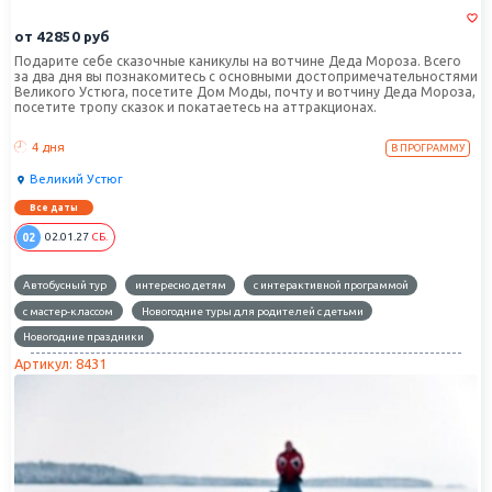
от
42850
руб
Подарите себе сказочные каникулы на вотчине Деда Мороза. Всего
за два дня вы познакомитесь с основными достопримечательностями
Великого Устюга, посетите Дом Моды, почту и вотчину Деда Мороза,
посетите тропу сказок и покатаетесь на аттракционах.
4 дня
В ПРОГРАММУ
Великий Устюг
Все даты
02
02.01.27
СБ.
Автобусный тур
интересно детям
с интерактивной программой
с мастер-классом
Новогодние туры для родителей с детьми
Новогодние праздники
Артикул: 8431