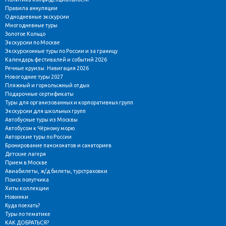
Правила аннуляции
Однодневные экскурсии
Многодневные туры
Золотое Кольцо
Экскурсии по Москве
Экскурсионные туры по России и за границу
Календарь фестивалей и событий 2026
Речные круизы. Навигация 2026
Новогодние туры 2027
Пляжный и горнолыжный отдых
Подарочные сертификаты
Туры для организованных и корпоративных групп
Экскурсии для школьных групп
Автобусные туры из Москвы
Автобусом к Чёрному морю
Авторские туры по России
Бронирование пансионатов и санаториев
Детские лагеря
Прием в Москве
Авиабилеты, ж/д билеты, турстраховки
Поиск попутчика
Хиты коллекции
Новинки
Куда поехать?
Туры по тематике
КАК ДОБРАТЬСЯ?