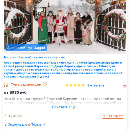
Авторский тур Magput
Тверская область (Однодневные экскурсии)
Новогодняя сказка в Тверской Карелии у Луми Тайкури (душевный праздник в
лесной резиденции Карельского Деда Мороза, игры и танцы «Talonpojan
Tanssi» , концерт на гуслях-кантеле, мастер-класс по новогодней маске, с
вкусным обедом с калитками и наливочкой, с посещением столицы тверской
Карелии Лихославля) (1 день)
Тур с радиогидом
8 отзывов
от
6980
руб
Новый год в загадочной Тверской Карелии – стране, которой нет на
карте. Приглашает Луми Тайкури - Дед Мороз карельских кровей! Нас
Показать еще...
ждет новогодний Пир на весь мир со знаменитыми карельскими
калитками и традиционными новогодними угощениями тверских
карел, зажигательные карельские танцы, танцевальный мастер-класс
15 часов
В ПРОГРАММУ
«Talonpojan Tanšši» и хороводы, переодевания в ряженых, гадание на
дровах и хлебе, а еще освоим несколько фраз на карельском языке и
Лихославль
Толмачи
услышим знаменитые гусли-кантеле! Непременно заедем в