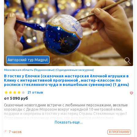
Авторский тур Magput
Московская область (Подмосковье) (Однодневные экскурсии)
В гостях у Елочки (сказочная мастерская ёлочной игрушки в
Клину с интерактивной программой , мастер-классом по
росписи стеклянного чуда и волшебным сувениром) (1 день)
21 отзыв
от
5090
руб
Сказочные новогодние встречи с любимыми персонажами, веселые
хороводы с Дедом Морозом вокруг нарядной 10-метровой елки,
подарки и сюрпризы в гостях у мастериц Страны Стеклянных чудес!
Отправимся в сказочную страну, где рождается новогоднее
Показать еще...
волшебство, и посетим
единственный в России музей Елочной
Игрушки "Клинское подворье", с богатейшей коллекцией старинных
елочных украшений, где вы сможете наблюдать за процессом
7 часов
В ПРОГРАММУ
создания стеклянных игрушек в стеклодувном цеху! В залах музея нас