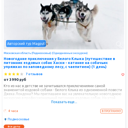
Авторский тур Magput
Московская область (Подмосковье) (Однодневные экскурсии)
Новогодние приключения у Белого Клыка (путешествие в
питомник ездовых собак Хаски - катание на собачьих
упряжках по заповедному лесу, с чаепитием) (1 день)
7 отзывов
от
3990
руб
Кто из нас в детстве не зачитывался приключениями самой
знаменитой ездовой собаки - Белого Клыка из одноименной повести
Джека Лондона?! Мы приглашаем вас на увлекательную новогоднюю
экскурсию в профессиональный питомник ездовых собак. На этой
Показать еще...
удивительно доброй и познавательной экскурсии вы узнаете много
нового и интересного о голубоглазых красавицах хаски - самой
древней породе ездовых собак, которые являются прямыми
4 часа
В ПРОГРАММУ
потомками волков. Вы сможете погладить и поиграть с этими
пушистыми и преданными человеку созданиями, попробуете свои
Подмосковье
силы в качестве каюра - погонщика собак, сделаете отличные
фотографии в обнимку со взрослыми хасками и крепышами-
Все даты