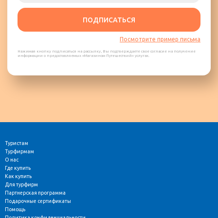
ПОДПИСАТЬСЯ
Посмотрите пример письма
Нажимая кнопку подписаться на рассылку, Вы подтверждаете свое согласие на получение
информации о предоставляемых «Магазином Путешествий» услугах.
Туристам
Турфирмам
О нас
Где купить
Как купить
Для турфирм
Партнерская программа
Подарочные сертификаты
Помощь
Политика конфиденциальности