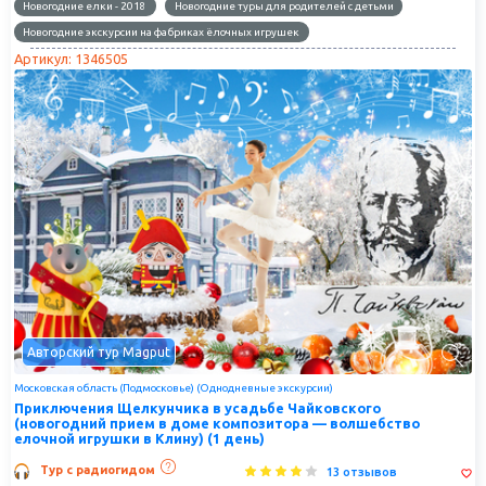
Новогодние елки - 2018
Новогодние туры для родителей с детьми
Новогодние экскурсии на фабриках ёлочных игрушек
Артикул: 1346505
Авторский тур Magput
Московская область (Подмосковье) (Однодневные экскурсии)
Приключения Щелкунчика в усадьбе Чайковского
(новогодний прием в доме композитора — волшебство
елочной игрушки в Клину) (1 день)
Тур с радиогидом
13 отзывов