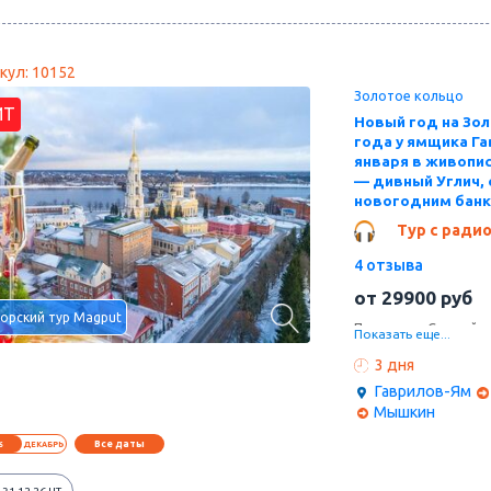
кул: 10152
Золотое кольцо
ИТ
Новый год на Зо
года у ямщика Га
января в живопис
— дивный Углич, 
новогодним банке
Тур с ради
4 отзыва
от
29900
руб
орский тур Magput
Проводим Старый г
Показать еще...
льняного короля ку
Ям с развлекательн
3 дня
новогодним убранст
Гаврилов-Ям
берега рукотворног
Мышкин
Рыбинск. Здесь нас
и яркая шоу-програм
Все даты
6
ДЕКАБРЬ
нарядному Рыбинску
еще навестим живоп
XIX века, и заедем 