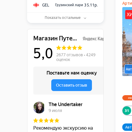
Арти
GEL
35.11р.
Грузинский лари
Х
Показать остальные
USD
86.28р.
Доллар США
EUR
99.58р.
Евро
INR
0.97р.
Индийская рупия
Авт
202
31
Авт