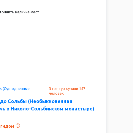
точнить наличие мест
ть (Однодневные
Этот тур купили 147
человек
удо Сольбы (Необыкновенная
чь в Николо-Сольбинском монастыре)
огидом