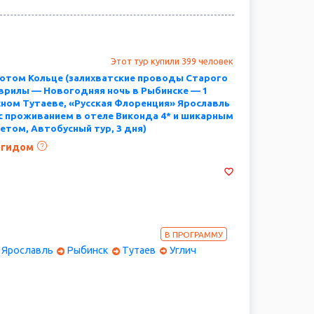
Этот тур купили 399 человек
лотом Кольце (залихватские проводы Старого
врилы — Новогодняя ночь в Рыбинске — 1
ном Тутаеве, «Русская Флоренция» Ярославль
с проживанием в отеле Виконда 4* и шикарным
том, Автобусный тур, 3 дня)
огидом
од наливочками и «пирожками-дорожками» на землях
пца Локалова - в колоритном селе ямщиков Гаврилов
ой праздничной программой, заглянем в чарующий
В ПРОГРАММУ
вом Ярославль и отправимся встречать Новый год на
Ярославль
Рыбинск
Тутаев
Углич
о моря, в город миллионеров-хлеботорговцев
 ждет изысканный новогодний банкет от шеф-повара
ма до утра! В первый день нового года погуляем по
 и отправимся в «кустодиевскую» столицу Тутаев. А
исный Углич, будто сошедший с картины художника
в самый сказочный городок русской провинции