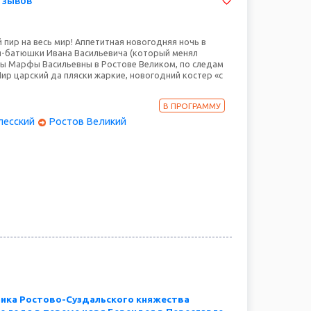
тзывов
 пир на весь мир! Аппетитная новогодняя ночь в
ря-батюшки Ивана Васильевича (который менял
ы Марфы Васильевны в Ростове Великом, по следам
ир царский да пляски жаркие, новогодний костер «с
тырском подворье Алеши Поповича и сказочный
ги в танце с самим Иоанном Грозным! Танцуют все!
В ПРОГРАММУ
рсией по Переславлю-Залесскому и возвращением в
лесский
Ростов Великий
метро.
ика Ростово-Суздальского княжества