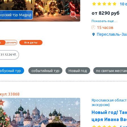
10 
от
8290
руб
орский тур Magput
Благословенная Ново
Показать еще...
обители среди засн
15 часов
Мороза! Николо-Сол
Переславль-За
в лесной заповедно
в древнем храме, б
Все даты
6
ДЕКАБРЬ
А Старый год провод
Переславле-Залесск
31.12.26
ЧТ.
обусный тур
событийный тур
Новый год
по святым места
кул: 33868
Ярославская облас
экскурсии)
Новый год! Тан
царя Ивана Ва