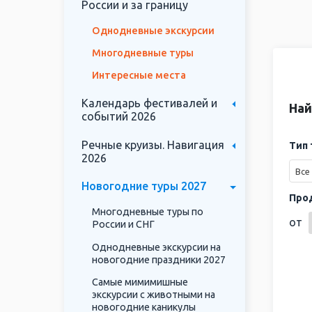
России и за границу
этот п
Однодневные экскурсии
Нам уд
выбрат
Многодневные туры
все да
Интересные места
Но даж
мы гот
Календарь фестивалей и
Най
событий 2026
Речные круизы. Навигация
Тип 
2026
Все
Новогодние туры 2027
Про
Многодневные туры по
от
России и СНГ
Однодневные экскурсии на
новогодние праздники 2027
Самые мимимишные
экскурсии с животными на
новогодние каникулы