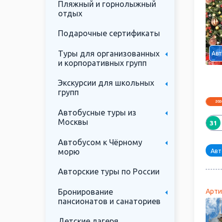
Пляжный и горнолыжный
отдых
Подарочные сертификаты
Туры для организованных
Авт
и корпоративных групп
Экскурсии для школьных
групп
202
Автобусные туры из
Москвы
31
Автобусом к Чёрному
морю
Авт
Авторские туры по России
Бронирование
Арти
пансионатов и санаториев
Детские лагеря