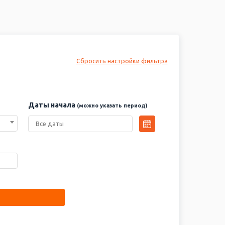
ый год, по раннему бронированию можно
бусе. Выезды из Москвы запланированы на
овый год 2027 заранее, даже в конце декабря
Сбросить настройки фильтра
е России!
Даты начала
(можно указать период)