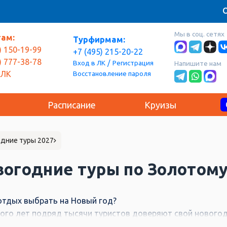
О
Мы в соц. сетях
там:
Турфирмам:
) 150-19-99
+7 (495) 215-20-22
) 777-38-78
/
Вход в ЛК
Регистрация
Напишите нам
Восстановление пароля
 ЛК
Расписание
Круизы
дние туры 2027
огодние туры по Золотому
отдых выбрать на Новый год?
ого лет подряд тысячи туристов доверяют свой нового
отому кольцу! Новогодние каникулы - прекрасное время д