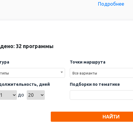
Подробнее
ериод возрастают в несколько раз.
ается удерживать доступную стоимость путевок на Нов
ь самые интересные туры и самые удобные места в авто
ты во время праздников.
е если вы не успели купить тур по Золотому кольцу на Н
овы предложить вам варианты отдыха на Золотом кольц
дено: 32 программы
тура
Точки маршрута
 типы
Все варианты
должительность, дней
Подборки по тематике
до
НАЙТИ