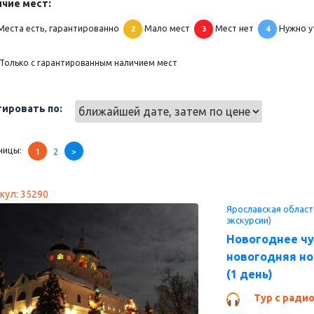
чие мест:
Места есть, гарантированно
Мало мест
Мест нет
Нужно у
2
3
4
Только с гарантированным наличием мест
ировать по:
ницы:
1
2
>
кул: 35290
Ярославская облас
экскурсии)
Новогоднее ч
новогодняя но
(1 день)
Тур с ради