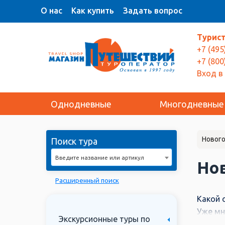
О нас
Как купить
Задать вопрос
Турис
+7 (495
+7 (800
Вход в
Однодневные
Многодневные
Нового
Поиск тура
Введите название или артикул
Нов
Расширенный поиск
Какой 
Уже мн
Экскурсионные туры по
по Зол