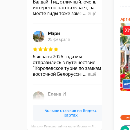
Арти
Х
Авт
202
Магазин Путешествий на карте Москвы — Яндекс Карты