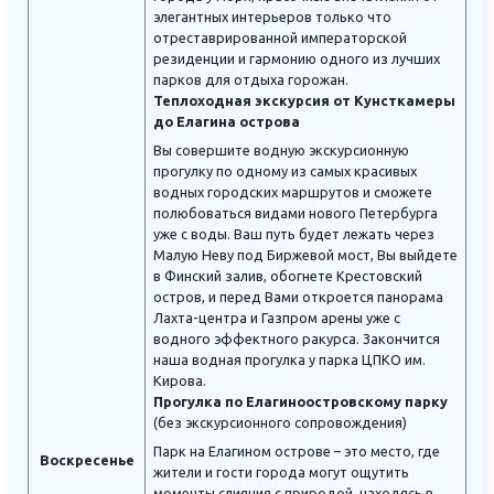
элегантных интерьеров только что
отреставрированной императорской
резиденции и гармонию одного из лучших
парков для отдыха горожан.
Теплоходная экскурсия от Кунсткамеры
до Елагина острова
Вы совершите водную экскурсионную
прогулку по одному из самых красивых
водных городских маршрутов и сможете
полюбоваться видами нового Петербурга
уже с воды. Ваш путь будет лежать через
Малую Неву под Биржевой мост, Вы выйдете
в Финский залив, обогнете Крестовский
остров, и перед Вами откроется панорама
Лахта-центра и Газпром арены уже с
водного эффектного ракурса. Закончится
наша водная прогулка у парка ЦПКО им.
Кирова.
Прогулка по Елагиноостровскому парку
(без экскурсионного сопровождения)
Парк на Елагином острове – это место, где
Воскресенье
жители и гости города могут ощутить
моменты слияния с природой, находясь в