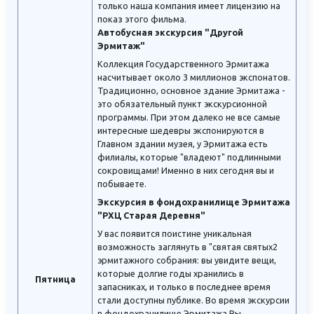
только наша компания имеет лицензию на
показ этого фильма.
Автобусная экскурсия "Другой
Эрмитаж"
Коллекция Государственного Эрмитажа
насчитывает около 3 миллионов экспонатов.
Традиционно, основное здание Эрмитажа -
это обязательный пункт экскурсионной
программы. При этом далеко не все самые
интересные шедевры экспонируются в
Главном здании музея, у Эрмитажа есть
филиалы, которые "владеют" подлинными
сокровищами! Именно в них сегодня вы и
побываете.
Экскурсия в фондохранилище Эрмитажа
"РХЦ Старая Деревня"
У вас появится поистине уникальная
возможность заглянуть в "святая святых2
эрмитажного собрания: вы увидите вещи,
которые долгие годы хранились в
Пятница
запасниках, и только в последнее время
стали доступны публике. Во время экскурсии
в фондохранилище Эрмитажа Вы