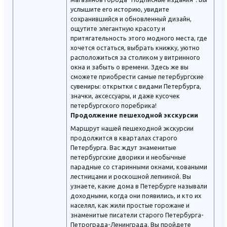
услышите его историю, увидите
сохранившийся и обновленный дизайн,
ощутите элегантную красоту и
притягательность этого модного места, где
хочется остаться, выбрать книжку, уютно
расположиться за столиком у витринного
окна и забыть о времени. Здесь же вы
сможете приобрести самые петербургские
сувениры: открытки с видами Петербурга,
значки, аксессуары, и даже кусочек
петербургского поребрика!
Продолжение пешеходной экскурсии
Маршрут нашей пешеходной экскурсии
продолжится в кварталах старого
Петербурга. Вас ждут знаменитые
петербургские дворики и необычные
парадные со старинными окнами, коваными
лестницами и роскошной лепниной. Вы
узнаете, какие дома в Петербурге называли
доходными, когда они появились, и кто их
населял, как жили простые горожане и
знаменитые писатели старого Петербурга-
Петрограда-Ленинграда. Вы пройдете