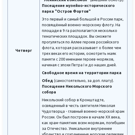
Посещение музейно-исторического
парка "Остров Фортов"
Это первый и самый большой в России парк,
посвящённый военно-морскому флоту. На
площади в 9 га располагается несколько
тематических площадок. Вы сможете
прогуляться по Аллее героев российского
флота, которая рассказывает о более чем
Четверг
трех веках его истории, осмотреть маяк
памяти с 200 именами героев-моряков,
начиная с эпохи Петра I и до наших дней.
Свободное время на территории парка
Обед
(самостоятельно, за доп. плату).
Посещение Никольского Морского
собора
Никольский собор в Кронштадте,
освященный в честь святителя Николая
Чудотворца - главный военно-морской храм
России. Он был построен в начале XX века,
как храм-памятник всем морякам, погибшим
за Отечество. Уникальное внутреннее
убранство и сохраненные морские реликвии