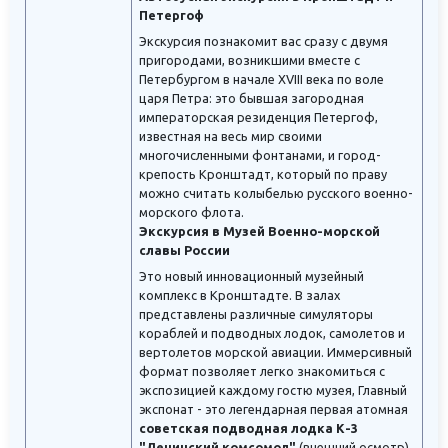
Петергоф
Экскурсия познакомит вас сразу с двумя
пригородами, возникшими вместе с
Петербургом в начале XVIII века по воле
царя Петра: это бывшая загородная
императорская резиденция Петергоф,
известная на весь мир своими
многочисленными фонтанами, и город-
крепость Кронштадт, который по праву
можно считать колыбелью русского военно-
морского флота.
Экскурсия в Музей Военно-морской
славы России
Это новый инновационный музейный
комплекс в Кронштадте. В залах
представлены различные симуляторы
кораблей и подводных лодок, самолетов и
вертолетов морской авиации. Иммерсивный
формат позволяет легко знакомиться с
экспозицией каждому гостю музея, Главный
экспонат - это легендарная первая атомная
советская подводная лодка К-3
"Ленинский комсомол"
(внешний осмотр).