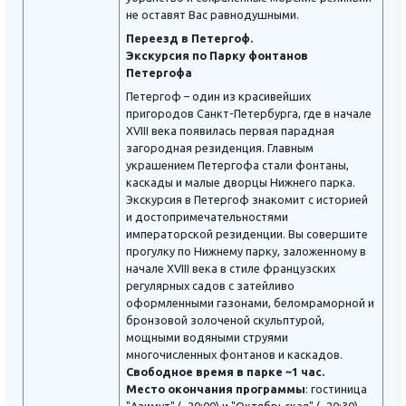
не оставят Вас равнодушными.
Переезд в Петергоф.
Экскурсия по Парку фонтанов
Петергофа
Петергоф – один из красивейших
пригородов Санкт-Петербурга, где в начале
XVIII века появилась первая парадная
загородная резиденция. Главным
украшением Петергофа стали фонтаны,
каскады и малые дворцы Нижнего парка.
Экскурсия в Петергоф знакомит с историей
и достопримечательностями
императорской резиденции. Вы совершите
прогулку по Нижнему парку, заложенному в
начале XVIII века в стиле французских
регулярных садов с затейливо
оформленными газонами, беломраморной и
бронзовой золоченой скульптурой,
мощными водяными струями
многочисленных фонтанов и каскадов.
Свободное время в парке ~1 час.
Место окончания программы
: гостиница