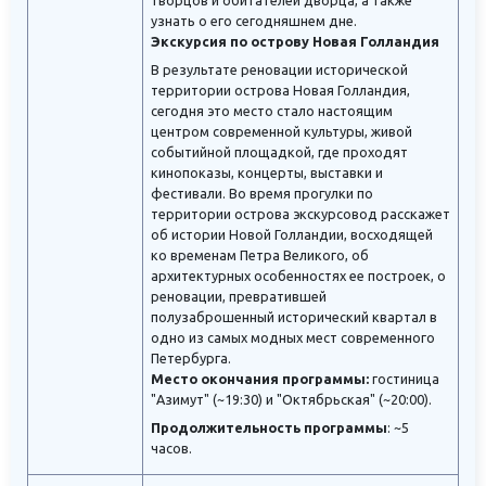
творцов и обитателей дворца, а также
узнать о его сегодняшнем дне.
Экскурсия по острову Новая Голландия
В результате реновации исторической
территории острова Новая Голландия,
сегодня это место стало настоящим
центром современной культуры, живой
событийной площадкой, где проходят
кинопоказы, концерты, выставки и
фестивали. Во время прогулки по
территории острова экскурсовод расскажет
об истории Новой Голландии, восходящей
ко временам Петра Великого, об
архитектурных особенностях ее построек, о
реновации, превратившей
полузаброшенный исторический квартал в
одно из самых модных мест современного
Петербурга.
Место окончания программы:
гостиница
"Азимут" (~19:30) и "Октябрьская" (~20:00).
Продолжительность программы
: ~5
часов.