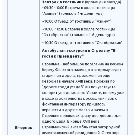
Завтрак в гостинице
(кроме дня заезда).
~09:30-10:00 Встреча в холле гостиницы
"Азимут" (только в 1-й день тура).
~10:00 Отъезд от гостиницы "Азимут".
~10:00-10:30 Встреча в холле гостиницы
"Октябрьская" (только в 1-й день тура).
~10:30 Отъезд от гостиницы "Октябрьская".
Автобусная экскурсия в Стрельну "В
гости к Президенту"
Стрельна – небольшое поселение на южном
берегу Финского залива, к которому ведет
старинная дорога, проложенная еще
Петром I в начале XVIII века. Проехав по
"дороге среди усадеб" вы почувствуете
колорит ушедших эпох. Узнаете, почему уже
в ходе строительства роскошный парк с
фонтанами императору пришлось
перенести в другое место и зачем в
Стрельне появилось сразу два дворца для
одного царя. В конце XVIII века
Стрельнинский ансамбль стал загородной
Вторник
великокняжеской резиденцией. С тех пор