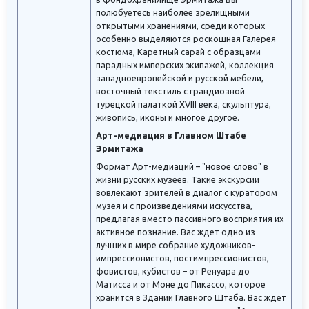
полюбуетесь наиболее зрелищными
открытыми хранениями, среди которых
особенно выделяются роскошная Галерея
костюма, Каретный сарай с образцами
парадных имперских экипажей, коллекция
западноевропейской и русской мебели,
восточный текстиль с грандиозной
турецкой палаткой XVIII века, скульптура,
живопись, иконы и многое другое.
Арт-медиация в Главном Штабе
Эрмитажа
Формат Арт-медиаций – "новое слово" в
жизни русских музеев. Такие экскурсии
вовлекают зрителей в диалог с куратором
музея и с произведениями искусства,
предлагая вместо пассивного восприятия их
активное познание. Вас ждет одно из
лучших в мире собрание художников-
импрессионистов, постимпрессионистов,
фовистов, кубистов – от Ренуара до
Матисса и от Моне до Пикассо, которое
хранится в Здании Главного Штаба. Вас ждет