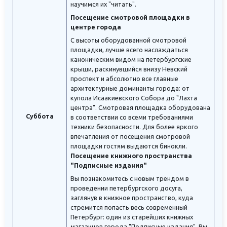
научимся их "читать".
Посещение смотровой площадки в
центре города
С высоты оборудованной смотровой
площадки, лучше всего наслаждаться
каноническим видом на петербургские
крыши, раскинувшийся внизу Невский
проспект и абсолютно все главные
архитектурные доминанты города: от
купола Исаакиевского Собора до "Лахта
центра". Смотровая площадка оборудована
Суббота
в соответствии со всеми требованиями
техники безопасности. Для более яркого
впечатления от посещения смотровой
площадки гостям выдаются бинокли.
Посещение книжного пространства
"Подписные издания"
Вы познакомитесь с новым трендом в
проведении петербургского досуга,
заглянув в книжное пространство, куда
стремится попасть весь современный
Петербург: один из старейших книжных
магазинов города "Подписные издания". Вы