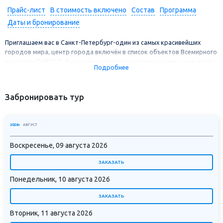
Прайс-лист
В стоимость включено
Состав
Программа
Даты и бронирование
Приглашаем вас в Санкт-Петербург-один из самых красивейших
городов мира, центр города включён в список объектов Всемирного
наследия ЮНЕСКО. Вы сможете посетить всемирно известные музеи,
Подробнее
дворцы, парки, мосты и каналы. Санкт-Петербург - город,
знакомство с которым хочется продолжать, в который обязательно
нужно возвращаться, при каждом посещении вы будете открывать
Забронировать тур
для себя что-то новое
2026>
АВГУСТ
Воскресенье, 09 августа 2026
ЗАКАЗАТЬ
Понедельник, 10 августа 2026
ЗАКАЗАТЬ
Вторник, 11 августа 2026