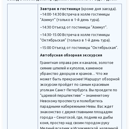
Завтрак в гостинице
(кроме дня заезда).
~14:00-14:30 Встреча в холле гостиницы
"Азимут" (только в 1-й день тура).
~14:30 Отъезд от гостиницы "Азимут".
~14:30-15:00 Встреча в холле гостиницы
"Октябрьская" (только в 1-й день тура).
~15:00 Отъезд от гостиницы "Октябрьская".
Автобусная обзорная экскурсия
Гранитная оправа рек и каналов, золотое
сияние шпилей и куполов, каменное
убранство дворцов и храмов… Что же
может быть прекраснее! Маршрут обзорной
экскурсии пройдет по самым красивым
уголкам Санкт-Петербурга. Вы проедете по
"царевой першпективе" – знаменитому
Невскому проспекту и полюбуетесь
парадными набережными Невы. Вас ждет
знакомство с двумя главными площадям
города – Сенатской, где, подняв на дыбы
коня, простер над своим городом руку
Медный всадник и Исаакиевской, названной