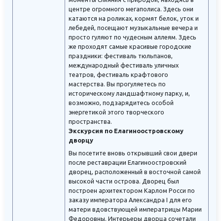
центре огромного мегаполиса. Здесь они
катаются на роликах, кормят белок, уток и
лебедей, посещают музыкальные вечера и
просто гуляют по чудесным аллеям. Здесь
же проходят самые красивые городские
праздники: фестиваль тюльпанов,
международный фестиваль уличных
театров, фестиваль крафтового
мастерства. Вы прогуляетесь по
историческому ландшафтному парку, и,
возможно, подзарядитесь особой
энергетикой этого творческого
пространства.
Экскурсия по Елагиноостровскому
дворцу
Вы посетите вновь открывший свои двери
после реставрации Елагиноостровский
дворец, расположенный в восточной самой
высокой части острова. Дворец был
построен архитектором Карлом Росси по
заказу императора Александра I для его
матери вдовствующей императрицы Марии
Федоровны. Интерьеры дворца сочетали