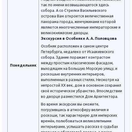
так по имени возвышающегося здесь
собора. А со Стрелки Васильевского
острова Вам откроется величественная
панорама города, жемчужинами которой
являются многочисленные императорские и
великокняжеские дворцы.
Экскурсия в Особняке А. А. Половцова
Особняк расположен в самом центре
Петербурга, недалеко от Исаакиевского
собора. Здание поражает контрастом
между простым классическим фасадом,
Понедельник
выходящим на Большую Морскую улицу, и
роскошью внутренних интерьеров,
выполненных в разных стилях. Несмотря на
непростой XX век, дом в основном сохранил
своё историческое убранство. Впоследствии
во дворце разместился Дом Архитектора.
Во время экскурсии вы сможете,
погрузившись в атмосферу величия и
роскоши, так характерную для имперских
времён, полюбоваться великолепными
интерьерами, услышать рассказ о судьбах