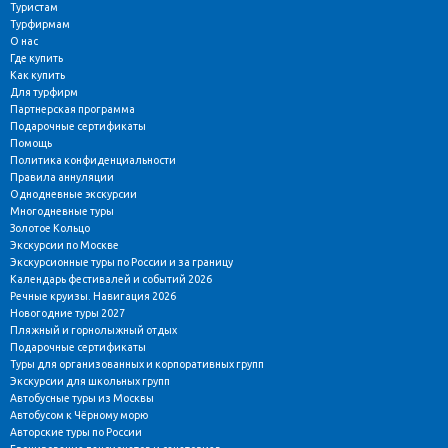
Туристам
Турфирмам
О нас
Где купить
Как купить
Для турфирм
Партнерская программа
Подарочные сертификаты
Помощь
Политика конфиденциальности
Правила аннуляции
Однодневные экскурсии
Многодневные туры
Золотое Кольцо
Экскурсии по Москве
Экскурсионные туры по России и за границу
Календарь фестивалей и событий 2026
Речные круизы. Навигация 2026
Новогодние туры 2027
Пляжный и горнолыжный отдых
Подарочные сертификаты
Туры для организованных и корпоративных групп
Экскурсии для школьных групп
Автобусные туры из Москвы
Автобусом к Чёрному морю
Авторские туры по России