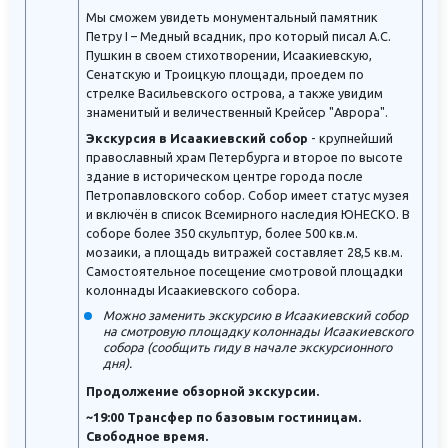
Мы сможем увидеть монументальный памятник
Петру I – Медный всадник, про который писал А.С.
Пушкин в своем стихотворении, Исаакиевскую,
Сенатскую и Троицкую площади, проедем по
стрелке Васильевского острова, а также увидим
знаменитый и величественный Крейсер "Аврора".
Экскурсия в Исаакиевский собор
- крупнейший
православный храм Петербурга и второе по высоте
здание в историческом центре города после
Петропавловского собор. Собор имеет статус музея
и включён в список Всемирного наследия ЮНЕСКО. В
соборе более 350 скульптур, более 500 кв.м.
мозаики, а площадь витражей составляет 28,5 кв.м.
Самостоятельное посещение смотровой площадки
колоннады Исаакиевского собора.
Можно заменить экскурсию в Исаакиевский собор
на смотровую площадку колоннады Исаакиевского
собора (сообщить гиду в начале экскурсионного
дня).
Продолжение обзорной экскурсии.
~19:00 Трансфер по базовым гостиницам.
Свободное время.