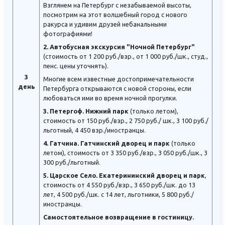
Взглянем на Петербург с незабываемой высоты,
посмотрим на этот волшебный город с нового
ракурса и удивим друзей небанальными
фотографиями!
2. Автобусная экскурсия "Ночной Петербург"
(стоимость от 1 200 руб./взр., от 1 000 руб./шк., студ.,
пенс. цены уточнять).
3
Многие всем известные достопримечательности
день
Петербурга открываются с новой стороны, если
любоваться ими во время ночной прогулки.
3. Петергоф. Нижний парк
(только летом),
стоимость от 150 руб./взр., 2 750 руб./ шк., 3 100 руб./
льготный, 4 450 взр./иностранцы.
4. Гатчина. Гатчинский дворец и парк
(только
летом), стоимость от 3 350 руб./взр., 3 050 руб./шк., 3
300 руб./льготный.
5. Царское Село. Екатерининский дворец и парк
,
стоимость от 4 550 руб./взр., 3 650 руб./шк. до 13
лет, 4 500 руб./шк. с 14 лет, льготники, 5 800 руб./
иностранцы.
Самостоятельное возвращение в гостиницу.