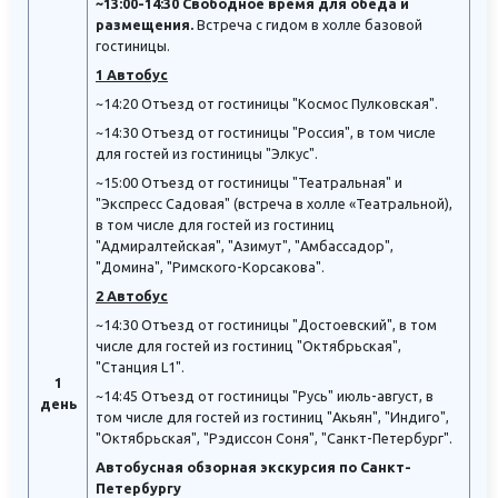
~13:00-14:30 Свободное время для обеда и
размещения.
Встреча с гидом в холле базовой
гостиницы.
1 Автобус
~14:20 Отъезд от гостиницы "Космос Пулковская".
~14:30 Отъезд от гостиницы "Россия", в том числе
для гостей из гостиницы "Элкус".
~15:00 Отъезд от гостиницы "Театральная" и
"Экспресс Садовая" (встреча в холле «Театральной),
в том числе для гостей из гостиниц
"Адмиралтейская", "Азимут", "Амбассадор",
"Домина", "Римского-Корсакова".
2 Автобус
~14:30 Отъезд от гостиницы "Достоевский", в том
числе для гостей из гостиниц "Октябрьская",
"Станция L1".
1
~14:45 Отъезд от гостиницы "Русь" июль-август, в
день
том числе для гостей из гостиниц "Акьян", "Индиго",
"Октябрьская", "Рэдиссон Соня", "Санкт-Петербург".
Автобусная обзорная экскурсия по Санкт-
Петербургу