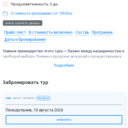
Продолжительность: 5 дн.
Стоимость программы: от 13550 р.
замки, крепости, дворцы
Прайс-лист
В стоимость включено
Состав
Программа
Даты и бронирование
Главное преимущество этого тура — баланс между насыщенностью и
свободой выбора. Помимо городских экскурсий у путешественника
есть два полных дня для самостоятельного изучения города или
Подробнее
выбора дополнительных экскурсий под свой бюджет и интересы.
Вы посетите Исаакиевский собор, Спас-на-Крови, Александро-
Невскую Лавру.
Забронировать тур
ВСЕ ДАТЫ
2026>
АВГУСТ
СЕНТЯБРЬ
Понедельник, 10 августа 2026
ЗАКАЗАТЬ