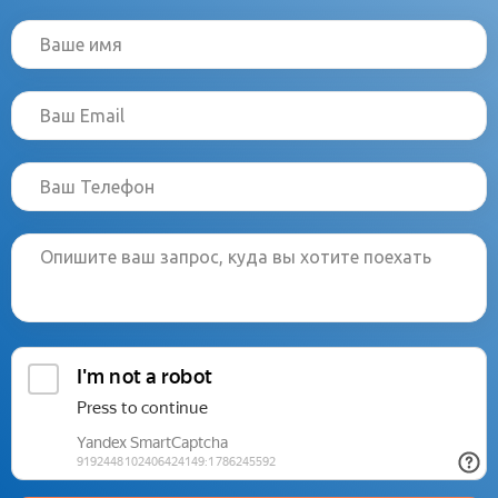
Московской области) сведения о пассажирах автобуса
должны быть заранее поданы в Единую государственную
информационную систему обеспечения транспортной
безопасности (ЕГИС ОТБ).
Единая государственная информационная система
обеспечения транспортной безопасности разработана
Министерством транспорта Российской Федерации во
исполнение Федерального закона от 9 февраля 2007 г. 16-ФЗ
«О транспортной безопасности» в рамках Комплексной
программы обеспечения безопасности населения на
транспорте, утвержденной распоряжением Правительства
Российской Федерации от 30 июля 2010 г. 1285-р. ЕГИС ОТБ,
в том числе автоматизированные централизованные базы
персональных данных о пассажирах и экипаже транспортных
средств (АЦБПДП), является основой системы
информационного обеспечения безопасности населения на
транспорте, созданной во исполнение Указа Президента
Российской Федерации от 31 марта 2010 г. 403.
В соответствии с Постановлением Правительства РФ от 1
октября 2020 г. N 1586 "Об утверждении Правил перевозок
пассажиров и багажа автомобильным транспортом» для
посадки в транспортное средство пассажира, оформившего
электронный именной билет, достаточно предъявления