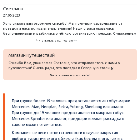
Светлана
27.06.2023
Хочу сказать вам огромное спасибо! Мы получили удовольствие от
поездки и насытились впечатлениями! Наши страхи оказались
беспочвенными и разбились о чёткую организацию поездки. С уважением
Светлана.
Читать отзыв полностью
Магазин Путешествий
Спасибо Вам, уважаемая Светлана, что отправляетесь с нами в
путешествия! Очень рады, что поездка в Северную столицу
доставила массу удовольствия и новых знаний и впечатлений. Ждем
Читать ответ полностью
Вас - у нас много увлекательных новинок!
При группе более 19 человек предоставляется автобус марки
Mercedes, Man, Neoplan, Setra, Yutong, ShenLong или аналог.
При группе до 19 человек предоставляется микроавтобус
Mercedes Sprinter или аналог, предварительная рассадка в
салоне может отличаться.
Компания не несет ответственности в случае закрытия
любого туристического объекта (как бесплатного, так и с