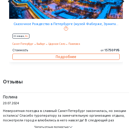
...
Солнечное сияние Петербурга (часовня Святой Ксении Блаж...
?
14 августа,
Пт.
21 августа,
Пт.
Санкт-Петербург
Петергоф
Павловск
 РУБ
Стоимость
25390 РУБ
от
Подробнее
Отзывы
Полина
20.07.2024
Невероятная поездка в славный Санкт-Петербург закончилась, но эмоции
остались! Спасибо туроператору за замечательную организацию отдыха,
посмотрели город и влюбились в него навсегда! В следующий раз
возьмем тур дней на пять, в Питере действительно есть на что посмотреть!
Читать отзыв полностью