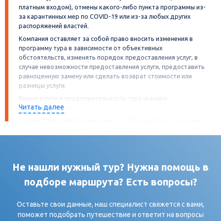
платным входом), отмены какого-либо пункта программы из-
за карантинных мер по COVID-19 или из-за любых других
распоряжений властей.
Компания оставляет за собой право вносить изменения в
программу тура в зависимости от объективных
обстоятельств, изменять порядок предоставления услуг, в
случае невозможности предоставления услуги, предоставить
равноценную замену или сделать возврат стоимости или
разницы услуги.
Время в пути и продолжительность тура указано
Читать далее
ориентировочное.
На всех турах необходимо иметь с собой паспорт, на детей
свидетельство о рождении. А также
иные документы, требуемые гостиницами, музеями,
точками питания и другими объектами посещения в
программе тура (как то: QR-код, сертификат или иное, в
Не нашли нужный тур? Нужна помощь в
зависимости от ограничений введённых регионом/
страной). Иностранные граждане должны иметь при
подборе маршрута? Есть вопросы?
себе миграционную карту.
При междугородней перевозке (при пересечении
Оставьте свои данные, наш специалист свяжется с вами,
административных границ областей (субъектов) Российской
поможет подобрать путешествие и ответит на вопросы
Федерации, за исключением границы города Москва и