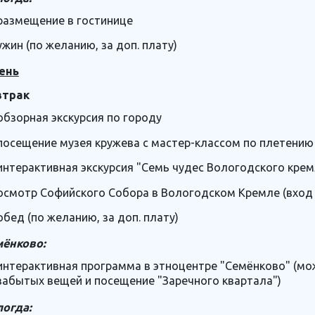
размещение в гостинице
ужин (по желанию, за доп. плату)
ень
втрак
обзорная экскурсия по городу
посещение музея кружева с мастер-классом по плетению
интерактивная экскурсия "Семь чудес Вологодского крем
осмотр Софийского Собора в Вологодском Кремле (вход в
обед (по желанию, за доп. плату)
мёнково:
интерактивная программа в этноцентре "Семёнково" (мо
забытых вещей и посещение "Заречного квартала")
огда: