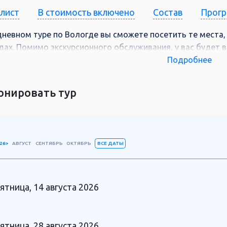
-лист
В стоимость включено
Состав
Прог
дневном туре по Вологде вы сможете посетить те места,
дах. Помимо экскурсионного обслуживания, у вас будет 
ктивных программах, которые подойдут как взрослым, так
Подробнее
в процессе приготовления настоящего вологодского мас
т вместе с вашими близкими в дружеской атмосфере.
онировать тур
ВСЕ ДАТЫ
26>
АВГУСТ
СЕНТЯБРЬ
ОКТЯБРЬ
ятница, 14 августа 2026
ятница, 28 августа 2026