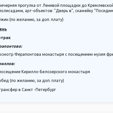
вечерняя прогулка от Ленивой площадки до Кремлевско
полисадами, арт-объектов: "Дверь в", скамейку "Посиди
ужин (по желанию, за доп. плату)
ень
втрак
рапонтово:
осмотр Ферапонтова монастыря с посещением музея фр
риллов:
посещение Кирилло-Белозерского монастыря
обед (по желанию, за доп. плату)
трансфер в Санкт -Петербург