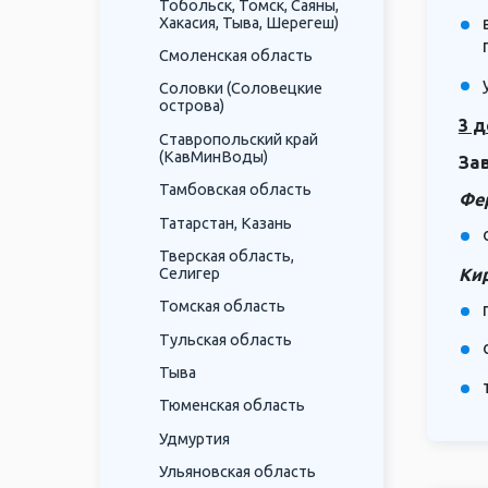
Тобольск, Томск, Саяны,
Хакасия, Тыва, Шерегеш)
Смоленская область
Соловки (Соловецкие
острова)
3 д
Ставропольский край
(КавМинВоды)
За
Тамбовская область
Фе
Татарстан, Казань
Тверская область,
Ки
Селигер
Томская область
Тульская область
Тыва
Тюменская область
Удмуртия
Ульяновская область