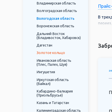
Владимирская область
Прайс
Волгоградская область
В трех
Вологодская область
переез
Воронежская область
интера
Дальний Восток
также 
(Владивосток, Хабаровск)
маршру
Забр
Дагестан
Золотое кольцо
Ивановская область
(Плес, Палех, Шуя)
20
Ингушетия
Иркутская область
(Байкал)
Кабардино-Балкария
П
(Приэльбрусье)
Казань и Татарстан
Калининградская область
П