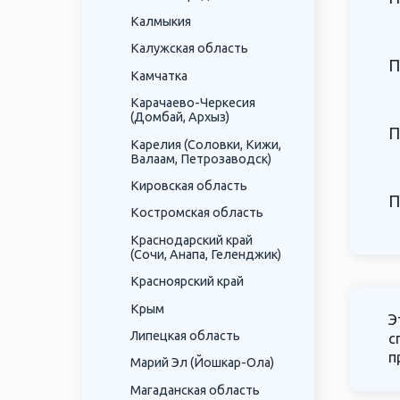
Калмыкия
Калужская область
П
Камчатка
Карачаево-Черкесия
(Домбай, Архыз)
П
Карелия (Соловки, Кижи,
Валаам, Петрозаводск)
Кировская область
П
Костромская область
Краснодарский край
(Сочи, Анапа, Геленджик)
Красноярский край
Крым
Э
Липецкая область
с
п
Марий Эл (Йошкар-Ола)
Магаданская область