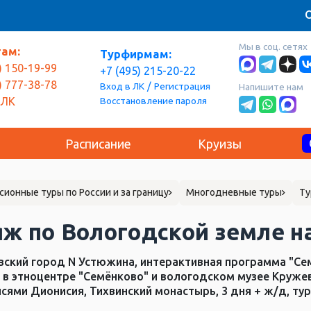
О
Мы в соц. сетях
там:
Турфирмам:
) 150-19-99
+7 (495) 215-20-22
) 777-38-78
/
Вход в ЛК
Регистрация
Напишите нам
Восстановление пароля
 ЛК
Расписание
Круизы
сионные туры по России и за границу
Многодневные туры
Ту
ж по Вологодской земле н
вский город N Устюжина, интерактивная программа "Се
 в этноцентре "Семёнково" и вологодском музее Круж
исями Дионисия, Тихвинский монастырь, 3 дня + ж/д, ту