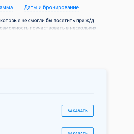
рамма
Даты и бронирование
 которые не смогли бы посетить при ж/д
возможность поучаствовать в нескольких
 и детям. Поучаствуйте в дегустациях, а
ла! Не упустите возможности посетить этот
ЗАКАЗАТЬ
ЗАКАЗАТЬ