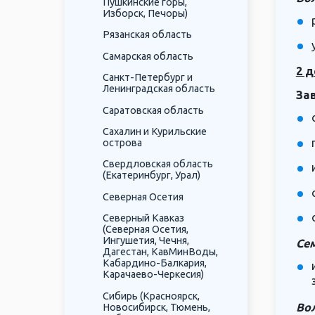
Пушкинские горы,
Изборск, Печоры)
Рязанская область
Самарская область
2 д
Санкт-Петербург и
Ленинградская область
За
Саратовская область
Сахалин и Курильские
острова
Свердловская область
(Екатеринбург, Урал)
Северная Осетия
Северный Кавказ
(Северная Осетия,
Ингушетия, Чечня,
Се
Дагестан, КавМинВоды,
Кабардино-Балкария,
Карачаево-Черкесия)
Сибирь (Красноярск,
Вол
Новосибирск, Тюмень,