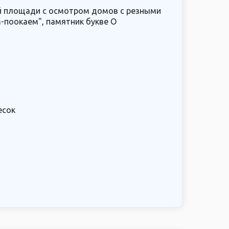
й площади с осмотром домов с резными
м-поокаем", памятник букве О
есок