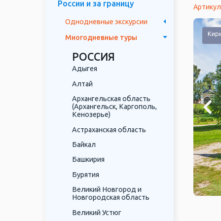
России и за границу
Артикул
Однодневные экскурсии
 архитектурно - этнографического музея "Семёнково"
Кири
Многодневные туры
РОССИЯ
Адыгея
Алтай
Архангельская область
(Архангельск, Каргополь,
Кенозерье)
Астраханская область
Байкал
Башкирия
Бурятия
Великий Новгород и
Новгородская область
Великий Устюг