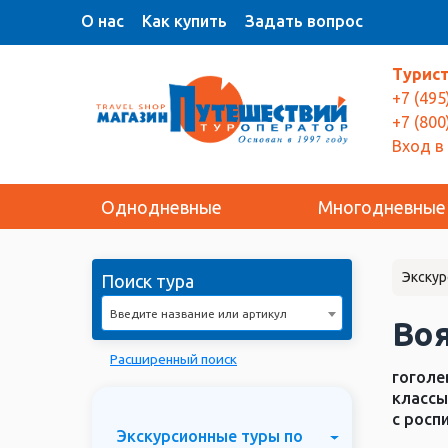
О нас
Как купить
Задать вопрос
Турис
+7 (495
+7 (800
Вход в
Однодневные
Многодневные
Экскур
Поиск тура
Введите название или артикул
Воя
Расширенный поиск
гоголе
классы
с росп
Экскурсионные туры по