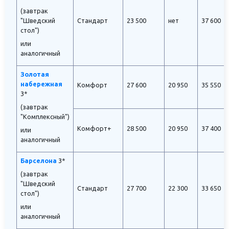
(завтрак
"Шведский
Стандарт
23 500
нет
37 600
стол")
или
аналогичный
Золотая
набережная
Комфорт
27 600
20 950
35 550
3*
(завтрак
"Комплексный")
Комфорт+
28 500
20 950
37 400
или
аналогичный
Барселона
3*
(завтрак
"Шведский
Стандарт
27 700
22 300
33 650
стол")
или
аналогичный