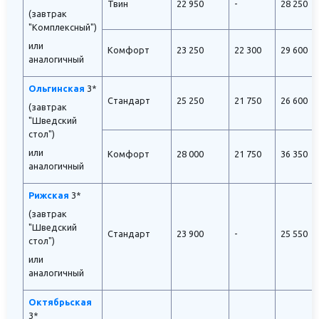
Твин
22 950
-
28 250
(завтрак
"Комплексный")
или
Комфорт
23 250
22 300
29 600
аналогичный
Ольгинская
3*
Стандарт
25 250
21 750
26 600
(завтрак
"Шведский
стол")
или
Комфорт
28 000
21 750
36 350
аналогичный
Рижская
3*
(завтрак
"Шведский
Стандарт
23 900
-
25 550
стол")
или
аналогичный
Октябрьская
3*