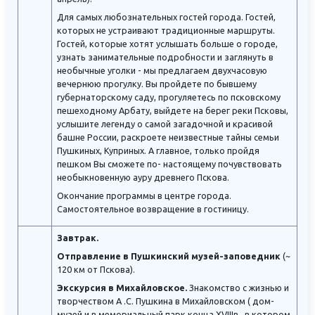
Для самых любознательных гостей города. Гостей,
которых не устраивают традиционные маршруты.
Гостей, которые хотят услышать больше о городе,
узнать занимательные подробности и заглянуть в
необычные уголки - мы предлагаем двухчасовую
вечернюю прогулку. Вы пройдете по бывшему
губернаторскому саду, прогуляетесь по псковскому
пешеходному Арбату, выйдете на берег реки Псковы,
услышите легенду о самой загадочной и красивой
башне России, раскроете неизвестные тайны семьи
Пушкиных, Куприных. А главное, только пройдя
пешком Вы сможете по- настоящему почувствовать
необыкновенную ауру древнего Пскова.
Окончание программы в центре города.
Самостоятельное возвращение в гостиницу.
Завтрак.
Отправление в Пушкинский музей-заповедник
(~
120 км от Пскова).
Экскурсия
в Михайловское.
Знакомство с жизнью и
творчеством А .С. Пушкина в Михайловском ( дом-
музей и в мемориальный парк конца XVIIIв., в котором