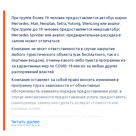
другие города!
При группе более 19 человек предоставляется автобус марки
Mercedes, Man, Neoplan, Setra, Yutong, ShenLong или аналог.
При группе до 19 человек предоставляется микроавтобус
Mercedes Sprinter или аналог, предварительная рассадка в
салоне может отличаться.
Компания не несет ответственности в случае закрытия
любого туристического объекта (как бесплатного, так и с
платным входом), отмены какого-либо пункта программы из-
за карантинных мер по COVID-19 или из-за любых других
распоряжений властей.
Компания оставляет за собой право вносить изменения в
программу тура в зависимости от объективных
обстоятельств, изменять порядок предоставления услуг, в
случае невозможности предоставления услуги, предоставить
равноценную замену или сделать возврат стоимости или
разницы услуги.
Время в пути и продолжительность тура указано
Читать далее
ориентировочное.
На всех турах необходимо иметь с собой паспорт, на детей
свидетельство о рождении. А также