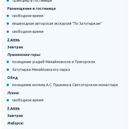
трансфер в гостиницы
Размещение в гостинице
cвободное время
пешеходная авторская экскурсия "По Затутыркам"
cвободное время
2 день
Завтрак
Пушкинские горы:
посещение усадеб Михайловское и Тригорское
Затутырки Михайловского парка
Обед
посещение могилы А.С. Пушкина в Святогорском монастыре
Псков:
cвободное время
3 день
Завтрак
Изборск: