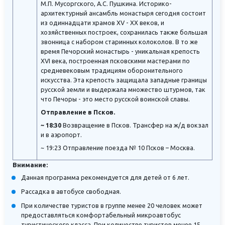
М.П. Мусоргского, А.С. Пушкина. Историко-
архитектурный ансамбль монастыря сегодня состоит
из одиннадцати храмов XV - XX веков, и
хозяйственных построек, сохранилась также большая
звонница с набором старинных колоколов. В то же
время Печорский монастырь - уникальная крепость
XVI века, построенная псковскими мастерами по
средневековым традициям оборонительного
искусства. Эта крепость защищала западные границы
русской земли и выдержала множество штурмов, так
что Печоры - это место русской воинской славы.
Отправление в Псков.
~ 18:30
Возвращение в Псков. Трансфер на ж/д вокзал
и в аэропорт.
~ 19:23 Отправление поезда № 10 Псков – Москва.
Внимание:
Данная программа рекомендуется для детей от 6 лет.
Рассадка в автобусе свободная.
При количестве туристов в группе менее 20 человек может
предоставляться комфортабельный микроавтобус
туристического класса. При количестве туристов менее 15