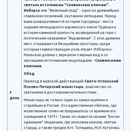
святым источникам "Словенским ключам".
Изборск
или "Железный град" - одно из древнейших
славянских поселений, окутанное легендами. Перед
вами разворачивается история городища - места
сидения легендарного варяжского князя Трувора и
история каменной крепости, возведенной на горе с
поэтическим названием "Журавлиная". С этих древних
мест открываются бескрайние просторы, среди
которых главенствующую роль играет Изборско-
Мальская долина с зеркалом озерных вод и со
звучащими источниками-водопадами -
Славянскими
ключами
.
Обед
.
Переезд в мужской действующий
Свято-Успенский
Псково-Печерский монастырь
, знакомство со
3
святынями и достопримечательностями.
день
Монастырь не только один из самых крупных и
старейших в России. Это единственная обитель, где
молитвенное слово не прерывалось со времени его
освящения в 1473 г. Также он славится своими "Богом
зданными" пещерами, где упокоены монахи, святые
старцы, а также предки В.Н. Татищева, М.И. Кутузова,