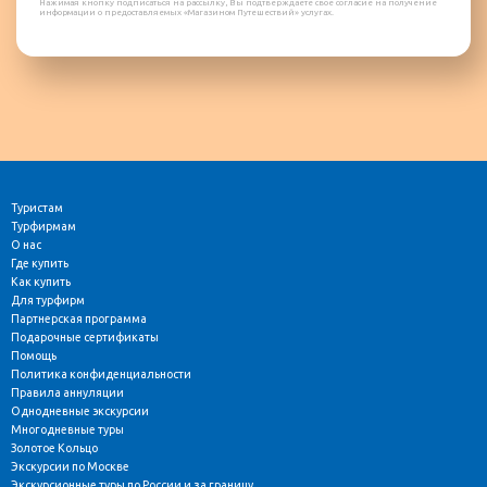
Нажимая кнопку подписаться на рассылку, Вы подтверждаете свое согласие на получение
информации о предоставляемых «Магазином Путешествий» услугах.
Туристам
Турфирмам
О нас
Где купить
Как купить
Для турфирм
Партнерская программа
Подарочные сертификаты
Помощь
Политика конфиденциальности
Правила аннуляции
Однодневные экскурсии
Многодневные туры
Золотое Кольцо
Экскурсии по Москве
Экскурсионные туры по России и за границу