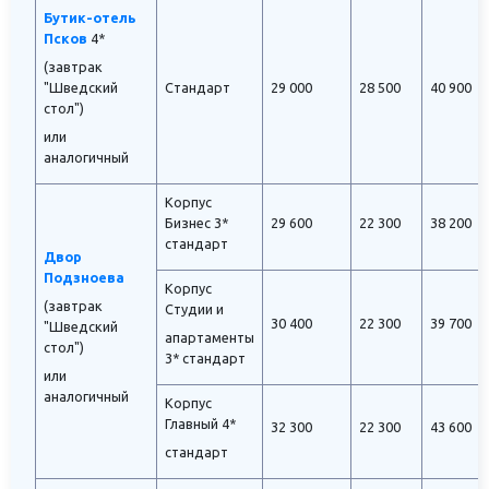
Бутик-отель
Псков
4*
(завтрак
"Шведский
Стандарт
29 000
28 500
40 900
стол")
или
аналогичный
Корпус
Бизнес 3*
29 600
22 300
38 200
стандарт
Двор
Подзноева
Корпус
(завтрак
Студии и
30 400
22 300
39 700
"Шведский
апартаменты
стол")
3* стандарт
или
аналогичный
Корпус
Главный 4*
32 300
22 300
43 600
стандарт