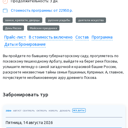
Продолжительность: 3 дн.
Стоимость программы: от 22950 р.
замки, крепости, дворцы
русские усадьбы
деятели искусства
День России
Майские праздники
Прайс-лист
В стоимость включено
Состав
Программа
Даты и бронирование
Вы пройдете по бывшему губернаторскому саду, прогуляетесь по
псковскому пешеходному Арбату, выйдете на берег реки Псковы,
услышите легенду о самой загадочной и красивой башне России,
раскроете неизвестные тайны семьи Пушкиных, Куприных. А, главное,
почувствуете необыкновенную ауру древнего Пскова.
Забронировать тур
ВСЕ ДАТЫ
2026>
АВГУСТ
СЕНТЯБРЬ
ОКТЯБРЬ
НОЯБРЬ
ДЕКАБРЬ
Пятница, 14 августа 2026