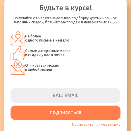
ремнями безопасности. Категорически запрещается стоять и
Будьте в курсе!
ходить по салону во время движения, а также пользоваться
кипятком.
Получайте от нас еженедельную подборку крутых новинок,
Пассажир должен бережно обращаться с оборудованием
выгодных скидок, больших распродаж и невероятных акций
транспортного средства и не допускать его порчи. Пассажир
несет ответственность за ущерб, нанесенный им
Не более
транспортному средству.
одного письма в неделю
Категорически запрещается распитие спиртных напитков и
Самые интересные места
курение в транспортном средстве.
и скидки у вас в почте
Отписаться можно
в любой момент
ПОДПИСАТЬСЯ
Посмотрите пример письма