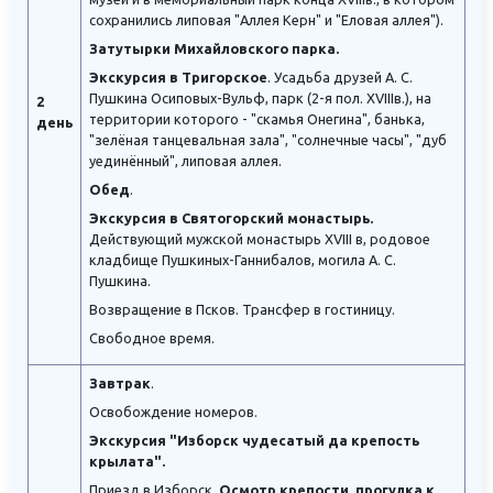
сохранились липовая "Аллея Керн" и "Еловая аллея").
Затутырки Михайловского парка.
Экскурсия в
Тригорское
.
Усадьба друзей А. С.
Пушкина Осиповых-Вульф, парк (2-я пол. XVIIIв.), на
2
территории которого - "скамья Онегина", банька,
день
"зелёная танцевальная зала", "солнечные часы", "дуб
уединённый", липовая аллея.
Обед
.
Экскурсия в Святогорский монастырь.
Действующий мужской монастырь XVIII в, родовое
кладбище Пушкиных-Ганнибалов, могила А. С.
Пушкина.
Возвращение в Псков. Трансфер в гостиницу.
Свободное время.
Завтрак
.
Освобождение номеров.
Экскурсия "Изборск чудесатый да крепость
крылата".
Приезд в Изборск.
Осмотр крепости, прогулка к