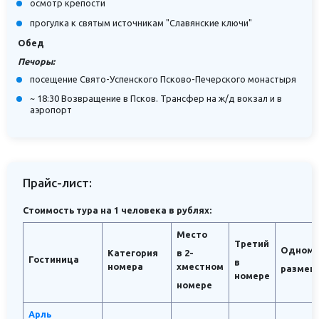
осмотр крепости
прогулка к святым источникам "Славянские ключи"
Обед
Печоры:
посещение Свято-Успенского Псково-Печерского монастыря
~ 18:30 Возвращение в Псков. Трансфер на ж/д вокзал и в
аэропорт
Прайс-лист:
Стоимость тура на 1 человека в рублях:
Место
Третий
Одноме
Категория
в 2-
Гостиница
в
номера
хместном
размещ
номере
номере
Арль