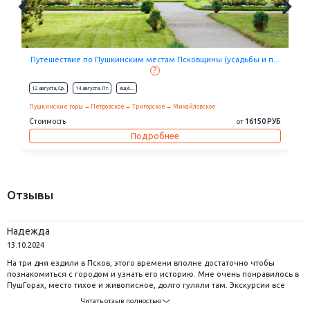
Путешествие по Пушкинским местам Псковщины (усадьбы и п...
?
12 августа,
Ср.
14 августа,
Пт.
eщё...
Пушкинские горы
Петровское
Тригорское
Михайловское
Стоимость
16150 РУБ
от
Подробнее
Отзывы
Надежда
13.10.2024
На три дня ездили в Псков, этого времени вполне достаточно чтобы
познакомиться с городом и узнать его историю. Мне очень понравилось в
ПушГорах, место тихое и живописное, долго гуляли там. Экскурсии все
были интересные, спасибо нашему гиду Елене, она мне кажется все знает
Читать отзыв полностью
о Псковской земле! С большим удовольствием будем с Вами ещё ездить в