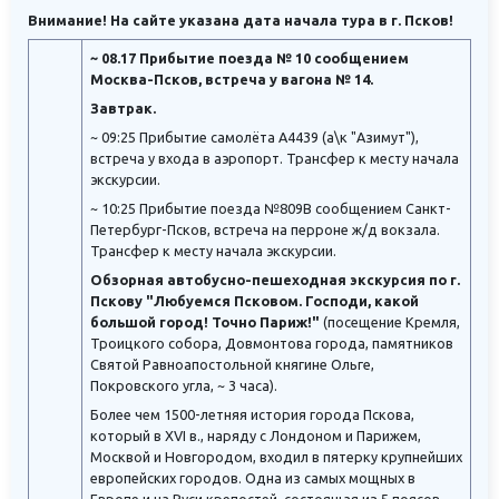
Внимание! На сайте указана дата начала тура в г. Псков!
~ 08.17 Прибытие поезда № 10 сообщением
Москва-Псков, встреча у вагона № 14.
Завтрак.
~ 09:25 Прибытие самолёта А4439 (а\к "Азимут"),
встреча у входа в аэропорт. Трансфер к месту начала
экскурсии.
~ 10:25 Прибытие поезда №809В сообщением Санкт-
Петербург-Псков, встреча на перроне ж/д вокзала.
Трансфер к месту начала экскурсии.
Обзорная автобусно-пешеходная экскурсия по г.
Пскову "Любуемся Псковом. Господи, какой
большой город! Точно Париж!"
(посещение Кремля,
Троицкого собора, Довмонтова города, памятников
Святой Равноапостольной княгине Ольге,
Покровского угла, ~ 3 часа).
Более чем 1500-летняя история города Пскова,
который в XVI в., наряду с Лондоном и Парижем,
Москвой и Новгородом, входил в пятерку крупнейших
европейских городов. Одна из самых мощных в