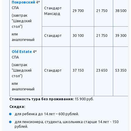
Покровский
4*
СПА
Стандарт
29 700
21 750
38 500
Мансард
(завтрак
"Шведский
стол")
или
Стандарт
30 100
21 750
39 300
аналогичный
Old Estate
4*
СПА
(завтрак
"Шведский
Стандарт
37 150
23 650
53 350
стол")
или
аналогичный
Стоимость тура без проживания:
15 900 руб.
Скидка:
для ребенка до 14 лет – 600 рублей.
для пенсионера, студента, школьника старше 14 лет - 150
рублей.