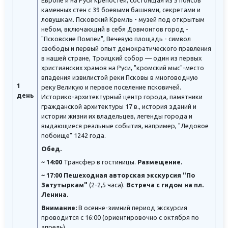
Европе и на Руси крепостей, состоящая из 5 поясов
каменных стен с 39 боевыми башнями, секретами и
ловушкам. Псковский Кремль - музей под открытым
небом, включающий в себя Довмонтов город -
"Псковские Помпеи", Вечевую площадь - символ
свободы и первый опыт демократического правления
в нашей стране, Троицкий собор — один из первых
христианских храмов на Руси, "кромский мыс"-место
впадения извилистой реки Псковы в многоводную
1
реку Великую и первое поселение псковичей.
день
Историко-архитектурный центр города, памятники
гражданской архитектуры 17 в., история зданий и
истории жизни их владельцев, легенды города и
выдающиеся реальные события, например, "Ледовое
побоище" 1242 года.
Обед.
~ 14:00
Трансфер в гостиницы.
Размещение.
~ 17:00 Пешеходная авторская экскурсия "По
Затутыркам"
(2-2,5 часа).
Встреча с гидом на пл.
Ленина.
Внимание:
В осенне-зимний период экскурсия
проводится с 16:00 (ориентировочно с октября по
апрель).