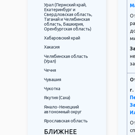
Урал (Пермский край,
М
Екатеринбург и
Свердловская область,
О
Таганай и Челябинская
р
область, Башкирия,
Оренбургская область)
д
Хабаровский край
м
Хакасия
З
н
Челябинская область
(Урал)
за
Чечня
О
Чувашия
Чукотка
г
П
Якутия (Саха)
З
Ямало-Ненецкий
автономный округ
И
Ярославская область
О
сп
БЛИЖНЕЕ