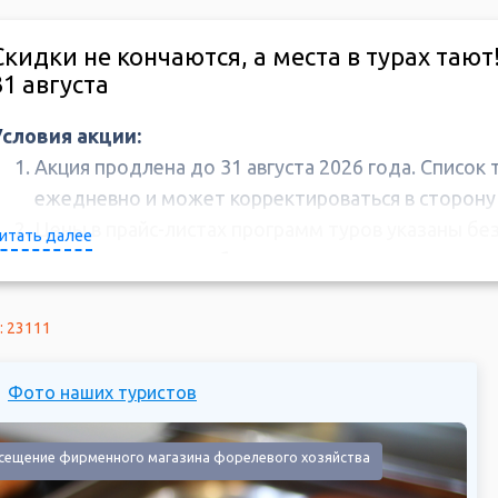
Скидки не кончаются, а места в турах тают
31 августа
Условия акции:
Акция продлена до 31 августа 2026 года. Список 
ежедневно и может корректироваться в сторону
Цены в прайс-листах программ туров указаны без
итать далее
автоматически при бронировании.
Скидки по дисконтным картам, программе лояльн
купоны, промокоды и спецпредложения не сумми
: 23111
персональных скидок от менеджера.
Предоплату по туру, участвующему в акции, нео
Фото наших туристов
3 рабочих дней после бронирования, полная опла
начала тура.
сещение фирменного магазина форелевого хозяйства
Скидка не распространяется на перебронировани