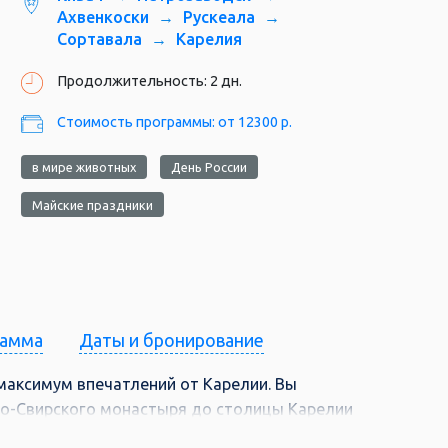
и не распространяется на все виды
Ахвенкоски
Рускеала
Сортавала
Карелия
Продолжительность: 2 дн.
ах оплаты: выкуп в офисе, электронная
анка».
Стоимость программы: от 12300 р.
на быть полной и достоверной:
в мире животных
День России
ри несоблюдении пунктов в
Майские праздники
сти даты путевки, нельзя изменить
в. В случае внесения подобных
ованию, стоимость будет рассчитана по
рамма
Даты и бронирование
а собой право на изменение
осрочное прекращение акции в связи с
 максимум впечатлений от Карелии. Вы
ро-Свирского монастыря до столицы Карелии
 мраморного каньона Рускеала. Это