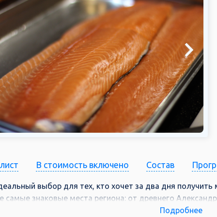
Скидка действует на базовую стоимость путевки 
доплат и дополнительных услуг.
Количество мест по акции ограничено.
Скидки по «Акции» применяются при любых форм
оплата, доставка курьером, тур в кредит от «Т-Б
При бронировании путевки вся информация долж
паспортные данные туристов, даты рождения. П
бронировании может быть отказано.
После бронирования нельзя изменить или перене
программу тура, а также число путешественнико
изменений «Акция» не будет применена к бронир
стандартному прайсу программы.
-лист
В стоимость включено
Состав
Прог
Туроператор «Магазин путешествий» оставляет з
ассортимента туров, участвующих в акции, и на д
деальный выбор для тех, кто хочет за два дня получить
повышенным спросом.
е самые знаковые места региона: от древнего Александ
озаводска и от мощного водопада Кивач до знаменитого
Подробнее