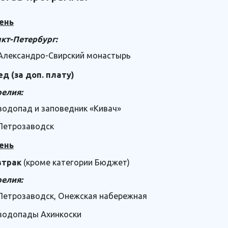
ень
кт-Петербург:
Александро-Свирский монастырь
д (за доп. плату)
елия:
водопад и заповедник «Кивач»
Петрозаводск
ень
втрак
(кроме категории Бюджет)
елия:
Петрозаводск, Онежская набережная
водопады Ахинкоски