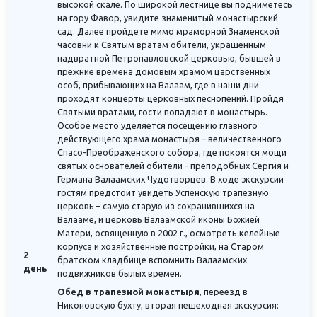
высокой скале. По широкой лестнице вы подниметесь
на гору Фавор, увидите знаменитый монастырский
сад. Далее пройдете мимо мраморной Знаменской
часовни к Святым вратам обители, украшенным
надвратной Петропавловской церковью, бывшей в
прежние времена домовым храмом царственных
особ, прибывающих на Валаам, где в наши дни
проходят концерты церковных песнопений. Пройдя
Святыми вратами, гости попадают в монастырь.
Особое место уделяется посещению главного
действующего храма монастыря – величественного
Спасо-Преображенского собора, где покоятся мощи
святых основателей обители - преподобных Сергия и
Германа Валаамских Чудотворцев. В ходе экскурсии
гостям предстоит увидеть Успенскую трапезную
церковь – самую старую из сохранившихся на
Валааме, и церковь Валаамской иконы Божией
Матери, освященную в 2002 г., осмотреть келейные
корпуса и хозяйственные постройки, на Старом
2
братском кладбище вспомнить Валаамских
день
подвижников былых времен.
Обед в трапезной монастыря
, переезд в
Никоновскую бухту, вторая пешеходная экскурсия: