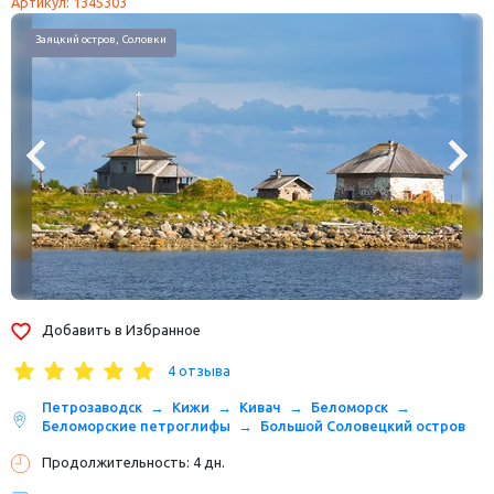
Артикул: 1345303
Остров Кижи, Республика Карелия
Добавить в Избранное
4 отзыва
Петрозаводск
Кижи
Кивач
Беломорск
Беломорские петроглифы
Большой Соловецкий остров
Продолжительность: 4 дн.