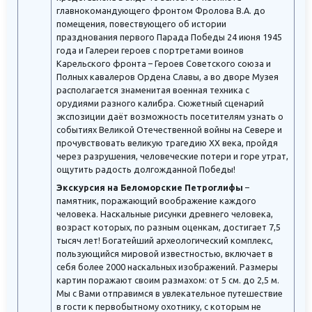
главнокомандующего фронтом Фролова В.А. до
помещения, повествующего об истории
празднования первого Парада Победы 24 июня 1945
года и Галереи героев с портретами воинов
Карельского фронта – Героев Советского союза и
Полных кавалеров Ордена Славы, а во дворе Музея
располагается знаменитая военная техника с
орудиями разного калибра. Сюжетный сценарий
экспозиции даёт возможность посетителям узнать о
событиях Великой Отечественной войны на Севере и
прочувствовать великую трагедию XX века, пройдя
через разрушения, человеческие потери и горе утрат,
ощутить радость долгожданной Победы!
Экскурсия на Беломорские Петроглифы
–
памятник, поражающий воображение каждого
человека. Наскальные рисунки древнего человека,
возраст которых, по разным оценкам, достигает 7,5
тысяч лет! Богатейший археологический комплекс,
пользующийся мировой известностью, включает в
себя более 2000 наскальных изображений. Размеры
картин поражают своим размахом: от 5 см. до 2,5 м.
Мы с Вами отправимся в увлекательное путешествие
в гости к первобытному охотнику, с которым не