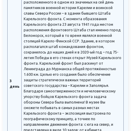
расположенного в одном из значимых на сей день
памятников военной истории Карелии и воинской
славы Севера России – в здании бывшего Штаба
Карельского фронта. С момента образования
Карельского фронта 23 августа 1941 года местом
расположения фронтового Штаба стал именно город
Беломорск, который в то время являлся военной
столицей Карело-Финской ССР. Здание, в котором
располагался штаб командования фронтом,
сохранилось до наших дней и в 2020-ый год – год 75-
летия Победы в его стенах открыт Музей Карельского
фронта. Карельский фронт был раскинут от
Ленинграда до Мурманска общей протяжённостью
1.600 км. Целью его создания было обеспечение
защиты стратегически важных территорий
3
советского государства – Карелии и Заполярья.
день
Благодаря самоотверженности и нечеловеческому
упорству бойцов Карельского фронта задача
обороны Севера была выполнена! В музее Вы
сможете побывать в самых разных местах
Карельского фронта – экспозиция выстроена по
географическому принципу, а точнее по
направлениям движения фронта: с юга на север, и
представлена в виде 10 залов: от кабинета