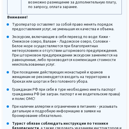
возможно размещение за дополнительную плату,
по запросу, оплата заранее.
Внимание!
Туроператор оставляет за собой право менять порядок
предоставления услуг, не уменьшая их качества и объема.
Экскурсии, включающие в себя переезд по воде: Кижи -
Онежское озеро, Валаам - Ладожское озеро, Соловки -
Белое море осуществляются при благоприятных
метеоусловиях и отсутствии штормового предупреждения.
При штормовом предупреждении экскурсии заменяются на
равноценные, либо производится компенсация стоимости
неиспользованных услуг.
При посещении действующих монастырей и храмов
женщинам не рекомендуется входить на территорию в
брюках или шортах и без головного убора.
Гражданам РФ при себе в туре необходимо иметь паспорт
гражданина РФ (не загран. паспорт и не водительские права)
и полис ОМС!
При наличии аллергии и ограничении в питаниях - указывать
детальную и подробную информацию в заявке на
бронирование обязательно.
Турист обязан соблюдать инструкции по технике
безопасности
, а также следовать указаниям инструкторов и