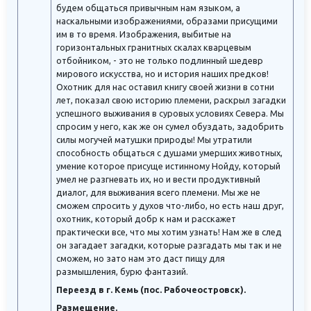
будем общаться привычным нам языком, а
наскальными изображениями, образами присущими
им в то время. Изображения, выбитые на
горизонтальных гранитных скалах кварцевым
отбойником, - это не только подлинный шедевр
мирового искусства, но и история наших предков!
Охотник для нас оставил книгу своей жизни в сотни
лет, показал свою историю племени, раскрыл загадки
успешного выживания в суровых условиях Севера. Мы
спросим у него, как же он сумел обуздать, задобрить
силы могучей матушки природы! Мы утратили
способность общаться с душами умерших животных,
умение которое присуще истинному Нойду, который
умел не разгневать их, но и вести продуктивный
диалог, для выживания всего племени. Мы же не
сможем спросить у духов что-либо, но есть наш друг,
охотник, который добр к нам и расскажет
практически все, что мы хотим узнать! Нам же в след
он загадает загадки, которые разгадать мы так и не
сможем, но зато нам это даст пищу для
размышления, бурю фантазий.
Переезд в г. Кемь (пос. Рабочеостровск).
Размещение.