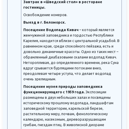
Завтрак в «Шведский стол» в ресторане
гостиницы.
Освобождение номеров.
Выезд в г. Беломорск.
Посещение Водопада Кивач
– который является
жемчужиной заповедника и гордостью Республики
Карелия, находится вблизи с центральной усадьбой. В
равнинном крае, среди спокойного пейзажа, есть и
довольно динамичные красоты. Одно из таких мест –
обрамленный диабазовыми скалами водопад Кивач.
Неторопливая, до определенного времени, река Суна
вдруг срывается бурлящими потоками вниз,
преодолевая четыре уступа, что делает водопад
очень зрелищным.
Посещение музея природы заповедника
функционирующего с 1959 года.
Экспозиции
размещены в двух небольших залах и посвящены
историческому прошлому водопада, ландшафтам
заповедной территории, карельской березе,
растительному миру, почвам, фенологическому
календарю, насекомым, дереворазрушающим
грибам, гнездам птиц. В живописной диораме