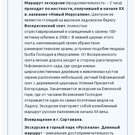
Маршрут экскурсии
(продолжительность: ~ 2 часа)
проходит по местности, получившей в начале ХХ
в. название «Новый Иерусалим».
Центром ее
является стоящий на высоком ладожском берегу
Воскресенский скит
, полностью
отреставрированный и освященный к своему 100-
летнему юбилею в 2006 г. В нижней церкви этого
скита, напоминающей своим убранством
раннехристианские храмы, устроено подобие пещеры
Гроба Господня в Иерусалиме. От Воскресенского
скита лесная дорога уходит в сторону рукотворного
Гефсиманского сада, где среди южных
широколиственных деревьев и живописных кустов
сирени расположен небольшой, уютный Гефсиманский
скит с деревянной церковью Успения Пресвятой
Богородицы. Заканчивается экскурсия на Елеонской
горе, где от часовни Вознесения Господня
открывается один из самых поэтичных видов на
Ладогу. Экскурсия повторяет собой излюбленный
маршрут русских паломников начала ХХ века.
Возвращение в г. Сортавала.
Экскурсия в горный парк «Рускеала». Длинный
маршру
т - уникальная достопримечательность