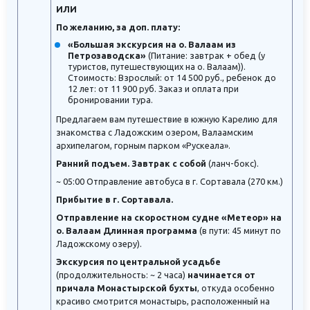
ИЛИ
По желанию, за доп. плату:
«Большая экскурсия на о. Валаам из
Петрозаводска»
(Питание: завтрак + обед (у
туристов, путешествующих на о. Валаам)).
Стоимость: Взрослый: от 14 500 руб., ребенок до
12 лет: от 11 900 руб. Заказ и оплата при
бронировании тура.
Предлагаем вам путешествие в южную Карелию для
знакомства с Ладожским озером, Валаамским
архипелагом, горным парком «Рускеала».
Ранний подъем. Завтрак с собой
(ланч-бокс).
~ 05:00 Отправление автобуса в г. Сортавала (270 км.)
Прибытие в г. Сортавала.
Отправление на скоростном судне «Метеор» на
о. Валаам Длинная программа
(в пути: 45 минут по
Ладожскому озеру).
Экскурсия по центральной усадьбе
(продолжительность: ~ 2 часа)
начинается от
причала Монастырской бухты
, откуда особенно
красиво смотрится монастырь, расположенный на