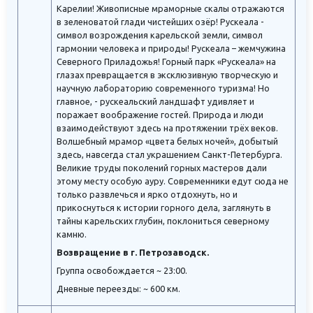
Карелии! Живописные мраморные скалы отражаются
в зеленоватой глади чистейших озёр! Рускеала -
символ возрождения карельской земли, символ
гармонии человека и природы! Рускеала – жемчужина
Северного Приладожья! Горный парк «Рускеала» на
глазах превращается в эксклюзивную творческую и
научную лабораторию современного туризма! Но
главное, - рускеальский ландшафт удивляет и
поражает воображение гостей. Природа и люди
взаимодействуют здесь на протяжении трёх веков.
Волшебный мрамор «цвета белых ночей», добытый
здесь, навсегда стал украшением Санкт-Петербурга.
Великие труды поколений горных мастеров дали
этому месту особую ауру. Современники едут сюда не
только развлечься и ярко отдохнуть, но и
прикоснуться к истории горного дела, заглянуть в
тайны карельских глубин, поклониться северному
камню.
Возвращение в г. Петрозаводск.
Группа освобождается ~ 23:00.
Дневные переезды: ~ 600 км.