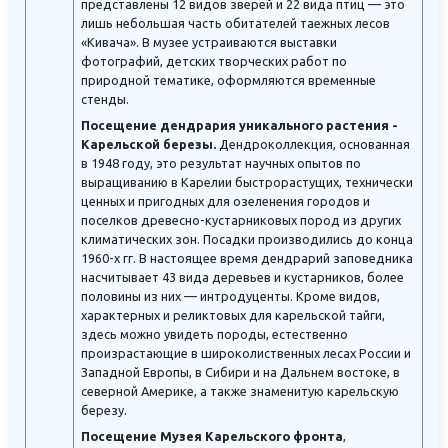
представлены 12 видов зверей и 22 вида птиц — это
лишь небольшая часть обитателей таежных лесов
«Кивача». В музее устраиваются выставки
фотографий, детских творческих работ по
природной тематике, оформляются временные
стенды.
Посещение дендрария уникального растения -
Карельской березы.
Дендроколлекция, основанная
в 1948 году, это результат научных опытов по
выращиванию в Карелии быстрорастущих, технически
ценных и пригодных для озеленения городов и
поселков древесно-кустарниковых пород из других
климатических зон. Посадки производились до конца
1960-х гг. В настоящее время дендрарий заповедника
насчитывает 43 вида деревьев и кустарников, более
половины из них — интродуценты. Кроме видов,
характерных и реликтовых для карельской тайги,
здесь можно увидеть породы, естественно
произрастающие в широколиственных лесах России и
Западной Европы, в Сибири и на Дальнем востоке, в
северной Америке, а также знаменитую карельскую
березу.
Посещение Музея Карельского фронта
,