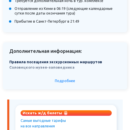
Требуется дополнительная ночь в тур. комплексе
Отправление из Кеми в 06:19 (следующие календарные
сутки после даты окончания тура)
Прибытие в Санкт-Петербург в 21:49
Дополнительная информация:
Правила посещения экскурсионных маршрутов
Соловецкого музея-заповедника
Подробнее
1. Общие рекомендации
Перед входом в храмы и часовни, а также в течение всего
времени проведения экскурсий просим Вас перевести
мобильные телефоны в беззвучный режим.
Любительская фото- и видеосъѐмка памятников, за
Искать ж/д билеты
исключением экспозиций, производится бесплатно.
Профессиональная фото-, видео- и киносъѐмка разрешается
Самые выгодные тарифы
при наличии договора с администрацией музея-заповедника.
на все направления