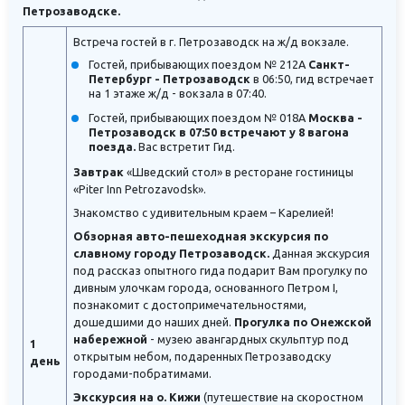
Петрозаводске.
Встреча гостей в г. Петрозаводск на ж/д вокзале.
Гостей, прибывающих поездом № 212А
Санкт-
Петербург - Петрозаводск
в 06:50, гид встречает
на 1 этаже ж/д - вокзала в 07:40.
Гостей, прибывающих поездом № 018А
Москва -
Петрозаводск в 07:50 встречают у 8 вагона
поезда.
Вас встретит Гид.
Завтрак
«Шведский стол» в ресторане гостиницы
«Piter Inn Petrozavodsk».
Знакомство с удивительным краем – Карелией!
Обзорная авто-пешеходная экскурсия по
славному городу Петрозаводск.
Данная экскурсия
под рассказ опытного гида подарит Вам прогулку по
дивным улочкам города, основанного Петром I,
познакомит с достопримечательностями,
дошедшими до наших дней.
Прогулка по Онежской
набережной
- музею авангардных скульптур под
1
открытым небом, подаренных Петрозаводску
день
городами-побратимами.
Экскурсия на о. Кижи
(путешествие на скоростном