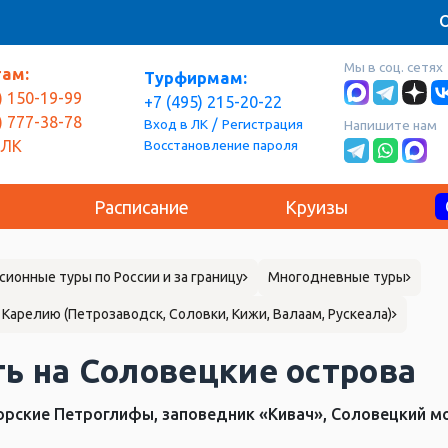
О
Мы в соц. сетях
там:
Турфирмам:
) 150-19-99
+7 (495) 215-20-22
) 777-38-78
/
Вход в ЛК
Регистрация
Напишите нам
Восстановление пароля
 ЛК
Расписание
Круизы
сионные туры по России и за границу
Многодневные туры
 Карелию (Петрозаводск, Соловки, Кижи, Валаам, Рускеала)
ь на Соловецкие острова
рские Петроглифы, заповедник «Кивач», Соловецкий мо