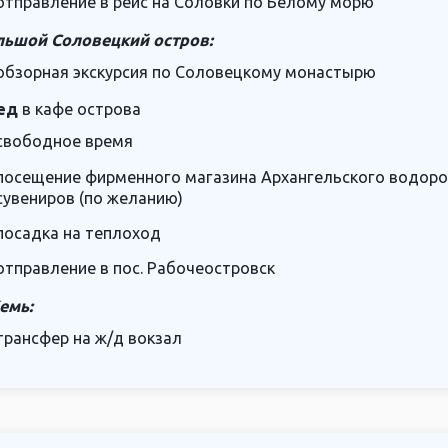
отправление в рейс на Соловки по Белому морю
льшой Соловецкий остров:
обзорная экскурсия по Соловецкому монастырю
ед
в кафе острова
свободное время
посещение фирменного магазина Архангельского водоро
сувениров (по желанию)
посадка на теплоход
отправление в пос. Рабочеостровск
Кемь:
трансфер на ж/д вокзал