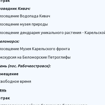
втрак
поведник Кивач:
посещение Водопада Кивач
посещение музея природы
посещение дендрария уникального растения - Карельско
Беломорск:
посещение Музея Карельского фронта
экскурсия на Беломорские Петроглифы
Кемь (пос. Рабочеостровск):
змещение
свободное время
ень
втрак