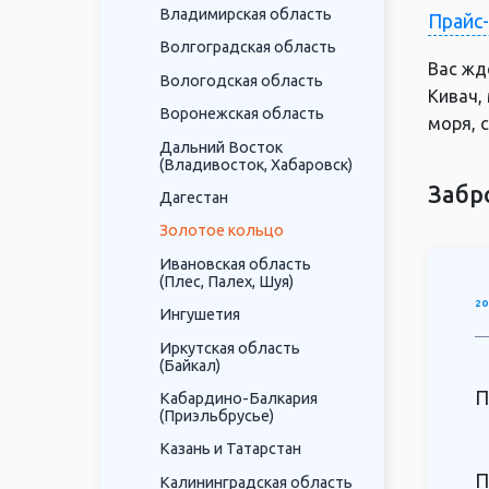
Владимирская область
Прайс
Волгоградская область
Вас жд
Вологодская область
Кивач,
Воронежская область
моря, 
Дальний Восток
(Владивосток, Хабаровск)
Забр
Дагестан
Золотое кольцо
Ивановская область
(Плес, Палех, Шуя)
20
Ингушетия
Иркутская область
(Байкал)
П
Кабардино-Балкария
(Приэльбрусье)
Казань и Татарстан
П
Калининградская область