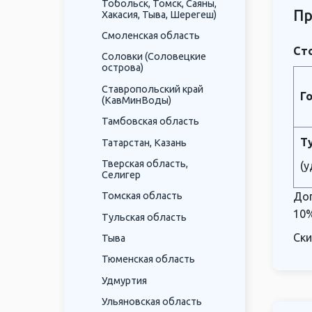
Тобольск, Томск, Саяны,
Пр
Хакасия, Тыва, Шерегеш)
Смоленская область
Сто
Соловки (Соловецкие
острова)
Ставропольский край
Г
(КавМинВоды)
Тамбовская область
Т
Татарстан, Казань
Тверская область,
(у
Селигер
Доп
Томская область
10%
Тульская область
Ски
Тыва
Тюменская область
Удмуртия
Ульяновская область