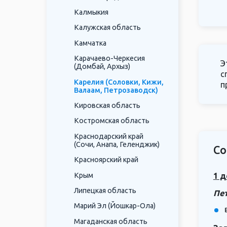
Калмыкия
Калужская область
Камчатка
Карачаево-Черкесия
Э
(Домбай, Архыз)
с
Карелия (Соловки, Кижи,
п
Валаам, Петрозаводск)
Кировская область
Костромская область
Краснодарский край
(Сочи, Анапа, Геленджик)
Со
Красноярский край
Крым
1 д
Липецкая область
Пе
Марий Эл (Йошкар-Ола)
Магаданская область