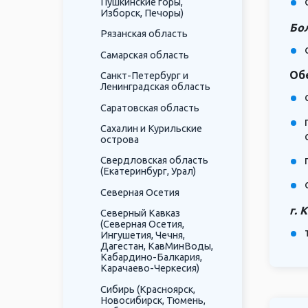
Пушкинские горы,
Изборск, Печоры)
Бо
Рязанская область
Самарская область
Об
Санкт-Петербург и
Ленинградская область
Саратовская область
Сахалин и Курильские
острова
Свердловская область
(Екатеринбург, Урал)
Северная Осетия
г. 
Северный Кавказ
(Северная Осетия,
Ингушетия, Чечня,
Дагестан, КавМинВоды,
Кабардино-Балкария,
Карачаево-Черкесия)
Сибирь (Красноярск,
Новосибирск, Тюмень,