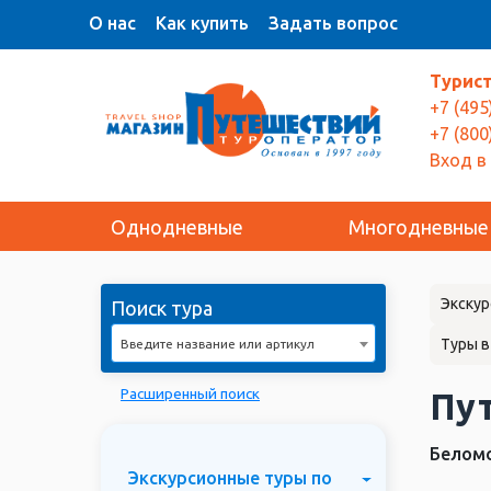
О нас
Как купить
Задать вопрос
Турис
+7 (495
+7 (800
Вход в
Однодневные
Многодневные
Экскур
Поиск тура
Туры в
Введите название или артикул
Расширенный поиск
Пут
Беломо
Экскурсионные туры по