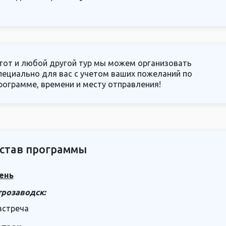
тот и любой другой тур мы можем организовать
пециально для вас с учетом ваших пожеланий по
рограмме, времени и месту отправления!
став программы
ень
трозаводск:
встреча