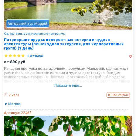
Авторский тур Magput
Однодневные экскурсионные программы
Патриаршие пруды: невероятные истории и чудеса
архитектуры (пешеходная экскурсия, для корпоративных
групп) (1 день)
2 отзыва
от
890
руб
Изящная прогулка по загадочным переулкам Маяковки, где нас ждут
удивительные любовные истории и чудеса архитектуры. Увидим
великолепные творения Шехтеля - роскошный свадебный подарок,
преподнесенный Саввой Морозовым любимой жене, раскроем тайны
Показать еще...
двух антиподов, живших в разное время под одной крышей
волшебного особняка Рябушинского, услышим недетские истории
Театра Юного зрителя, а также узнаем, как связан современный Театр
2 часа
В ПРОГРАММУ
миниатюр с Александром Вертинским. Услышим историю Синагоги
Любавичских хасидов и насладимся изяществом волшебного
Москва
итальянского палаццо, будто перенесенного на московские улицы
горячим южным ветром…
Артикул: 22465