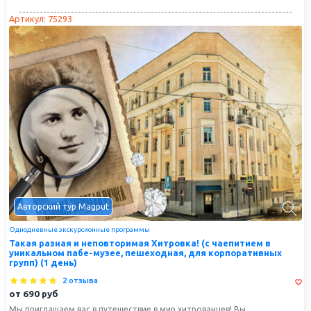
Артикул: 75293
Авторский тур Magput
Однодневные экскурсионные программы
Такая разная и неповторимая Хитровка! (с чаепитием в
уникальном пабе-музее, пешеходная, для корпоративных
групп) (1 день)
2 отзыва
от
690
руб
Мы приглашаем вас в путешествие в мир хитрованцев! Вы