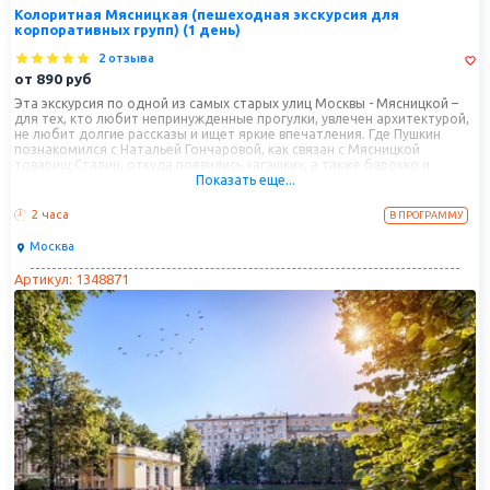
Колоритная Мясницкая (пешеходная экскурсия для
корпоративных групп) (1 день)
2 отзыва
от
890
руб
Эта экскурсия по одной из самых старых улиц Москвы - Мясницкой –
для тех, кто любит непринужденные прогулки, увлечен архитектурой,
не любит долгие рассказы и ищет яркие впечатления. Где Пушкин
познакомился с Натальей Гончаровой, как связан с Мясницкой
товарищ Сталин, откуда появились «агашки», а также барокко и
Показать еще...
модерн, классицизм и конструктивизм, псевдорусский стиль и
кафельное изобилие - всё это и ещё немного больше вы узнаете на
нашей прогулке по одной из самых красивых и легендарных улиц
2 часа
В ПРОГРАММУ
столицы.
Москва
Артикул: 1348871