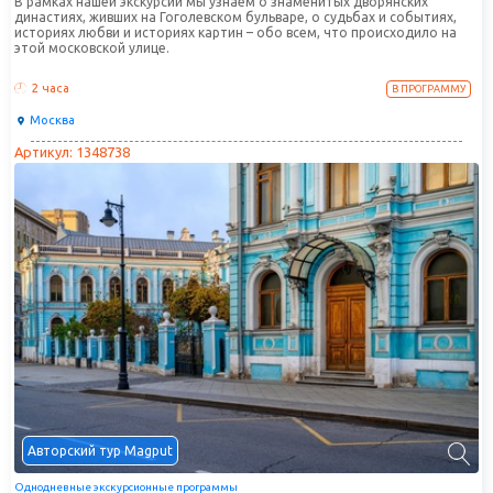
В рамках нашей экскурсии мы узнаем о знаменитых дворянских
династиях, живших на Гоголевском бульваре, о судьбах и событиях,
историях любви и историях картин – обо всем, что происходило на
этой московской улице.
2 часа
В ПРОГРАММУ
Москва
Артикул: 1348738
Авторский тур Magput
Однодневные экскурсионные программы