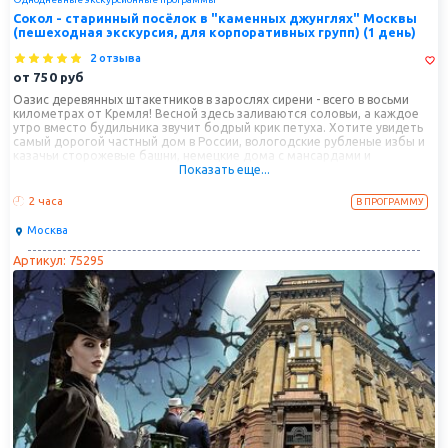
Сокол - старинный посёлок в "каменных джунглях" Москвы
(пешеходная экскурсия, для корпоративных групп) (1 день)
2 отзыва
от
750
руб
Оазис деревянных штакетников в зарослях сирени - всего в восьми
километрах от Кремля! Весной здесь заливаются соловьи, а каждое
утро вместо будильника звучит бодрый крик петуха. Хотите увидеть
самый дорогой частный дом в России, вологодские рубленые избы и
казачьи сторожевые башни, немецкие дома с мансардами и
Показать еще...
английские коттеджи посреди мегаполиса – добро пожаловать в
столичный «город будущего» - поселок художников «Сокол», который
проектировали лучшие сталинские архитекторы по замыслам
2 часа
В ПРОГРАММУ
знаменитых философов.
Москва
Артикул: 75295