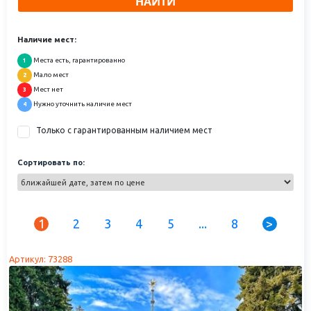
НАЙТИ
Наличие мест:
Места есть, гарантированно
1
Мало мест
2
Мест нет
3
Нужно уточнить наличие мест
4
Только с гарантированным наличием мест
Сортировать по:
1
2
3
4
5
...
8
>
Артикул: 73288