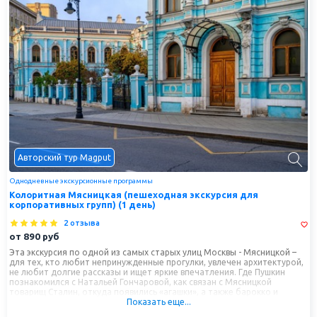
Авторский тур Magput
Однодневные экскурсионные программы
Колоритная Мясницкая (пешеходная экскурсия для
корпоративных групп) (1 день)
2 отзыва
от
890
руб
Эта экскурсия по одной из самых старых улиц Москвы - Мясницкой –
для тех, кто любит непринужденные прогулки, увлечен архитектурой,
не любит долгие рассказы и ищет яркие впечатления. Где Пушкин
познакомился с Натальей Гончаровой, как связан с Мясницкой
товарищ Сталин, откуда появились «агашки», а также барокко и
Показать еще...
модерн, классицизм и конструктивизм, псевдорусский стиль и
кафельное изобилие - всё это и ещё немного больше вы узнаете на