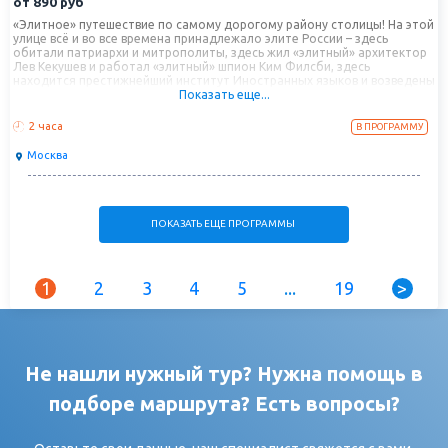
от
890
руб
«Элитное» путешествие по самому дорогому району столицы! На этой
улице всё и во все времена принадлежало элите России – здесь
обитали патриархи и митрополиты, здесь жил «элитный» архитектор
Лев Кекушев и работал «элитный» шпион Ким Филсби, здесь
находится престижнейший институт Иностранных языков и возведены
Показать еще...
фешенебельные жилые комплексы. «Золотая миля» столицы с самой
дорогой недвижимостью в России, безлюдные переулки тихого
центра и непередаваемая атмосфера роскошного района Москвы.
2 часа
В ПРОГРАММУ
Москва
ПОКАЗАТЬ ЕЩЕ ПРОГРАММЫ
1
2
3
4
5
...
19
>
Не нашли нужный тур? Нужна помощь в
подборе маршрута? Есть вопросы?