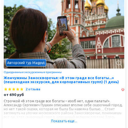
Авторский тур Magput
Однодневные экскурсионные программы
Жемчужины Замоскворечья: «В этом граде все богаты...»
(пешеходная экскурсия, для корпоративных групп) (1 день)
2 отзыва
от
690
руб
Строчкой «В этом граде все богаты – изоб нет, одни палаты!».
Александр Сергеевич Пушкин описывал вполне себе сказочный город,
но нет такой сказки, которая не была бы навеяна былью… Стоит
заглянуть на улочки московского района Замоскворечье, понимаешь:
вот он, этот сказочный город, описанный великим поэтом! Здесь
Показать еще...
сохранились богатые каменные палаты, среди которых высятся,
сверкая куполами, дивной красоты церкви.