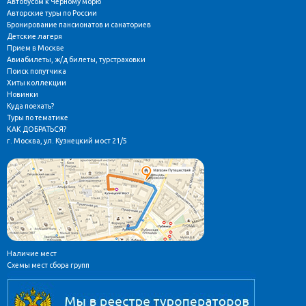
Автобусом к Чёрному морю
Авторские туры по России
Бронирование пансионатов и санаториев
Детские лагеря
Прием в Москве
Авиабилеты, ж/д билеты, турстраховки
Поиск попутчика
Хиты коллекции
Новинки
Куда поехать?
Туры по тематике
КАК ДОБРАТЬСЯ?
г. Москва, ул. Кузнецкий мост 21/5
Наличие мест
Схемы мест сбора групп