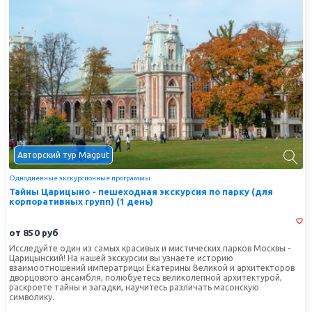
Авторский тур Magput
Однодневные экскурсионные программы
Тайны Царицыно - пешеходная экскурсия по парку (для
корпоративных групп) (1 день)
от
850
руб
Исследуйте один из самых красивых и мистических парков Москвы -
Царицынский! На нашей экскурсии вы узнаете историю
взаимоотношений императрицы Екатерины Великой и архитекторов
дворцового ансамбля, полюбуетесь великолепной архитектурой,
раскроете тайны и загадки, научитесь различать масонскую
символику.