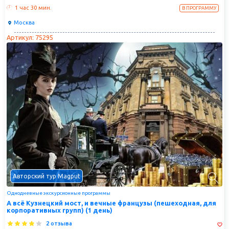
1 час
30 мин.
В ПРОГРАММУ
Москва
Артикул: 75295
Авторский тур Magput
Однодневные экскурсионные программы
А всё Кузнецкий мост, и вечные французы (пешеходная, для
корпоративных групп) (1 день)
2 отзыва