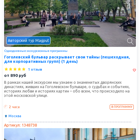
Авторский тур Magput
Однодневные экскурсионные программы
Гоголевский бульвар раскрывает свои тайны (пешеходная,
для корпоративных групп) (1 день)
1 отзыв
от
890
руб
В рамках нашей экскурсии мы узнаем о знаменитых дворянских
династиях, живших на Гоголевском бульваре, о судьбах и событиях,
историях любви и историях картин – обо всем, что происходило на
этой московской улице.
2 часа
В ПРОГРАММУ
Москва
Артикул: 1348738