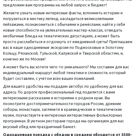
предложим вам программы на любой запрос и бюджет!
Желаете узнать новые интересные факты, вспомнить историю и
погрузиться в мистику легенд, насладиться великолепными
пейзажами, познакомиться с обычаями и ремёслами, найти у себя
новые способности на увлекательных мастер-классах, отведать
необычные блюда на тематических дегустациях, а может быть
просто расслабиться и отдохнуть от ежедневной суеты? Приглашаем
вас в наши однодневные экскурсии по Подмосковью и Золотому
Кольцу, Рязанской, Тульской, Калужской и Тверской областям, и,
конечно же по Москве!
А может быть вы хотите чего-то уникального? Мы составим для вас
индивидуальный маршрут любой тематики и сложности, который
будет составлен, с учётом всех ваших пожеланий.
Для вашего удобства мы подадим автобус по удобному для вас
адресу. По дороге профессиональный гид поделится с вами
интересными рассказами и историями о родном крае. Вы
посмотрите достопримечательности городов России, древние
соборы, монастыри, заглянете в краеведческие и тематические
музеи, поучаствуете в интересных интерактивных фольклорных
программах. В уютном ресторане города мы организуем для вас
вкусный обед или праздничный банкет.
Однодневная поездка с обедом в среднем обходится от 3500-