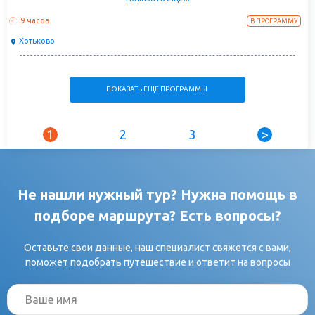
увлекательное погружение в кочевую экзотику с фотосессией с
верблюдами и яками, катанием на собачьих упряжках, а также русский
9 часов
В ПРОГРАММУ
масленичный разгуляй с кочевым колоритом.
Хотьково
С посещением Хотьковского монастыря на родных землях великого
русского святого Сергия Радонежского.
ПОКАЗАТЬ ЕЩЕ ПРОГРАММЫ
1
2
3
>
Не нашли нужный тур? Нужна помощь в
подборе маршрута? Есть вопросы?
Оставьте свои данные, наш специалист свяжется с вами,
поможет подобрать путешествие и ответит на вопросы