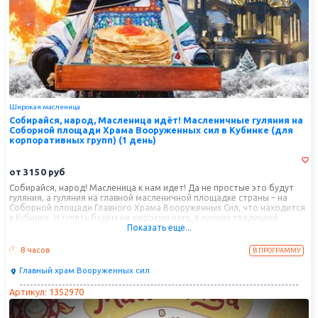
Широкая масленица
Собирайся, народ, Масленица идёт! Масленичные гуляния на
Соборной площади Храма Вооруженных сил в Кубинке (для
корпоративных групп) (1 день)
от
3150
руб
Собирайся, народ! Масленица к нам идет! Да не простые это будут
гуляния, а гуляния на главной масленичной площадке страны – на
Соборной площади Главного Храма Вооруженных Сил, что находится
в Кубинке. И гулять будем на широкую ногу, в лучших традицией
Показать еще...
Российской Империи: будут и скоморохи, и старинные масленичные
забавы, и пестрая ярмарка, и, конечно же, блины с пылу с жару.
Посемтим мы и сам Храм с интересной экскурсией, а желающие могут
8 часов
В ПРОГРАММУ
увидеть уникальный интерактивный музей «Дорога памяти».
Главный храм Вооруженных сил
Артикул: 1352970