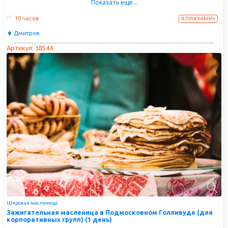
Показать еще...
экскурсии в Дмитровский кремль и Спасо-Влахернский монастырь –
такое необычное сочетание ждет вас в один из масленичных
выходных!
10 часов
В ПРОГРАММУ
Дмитров
Артикул: 38544
Широкая масленица
Зажигательная масленица в Подмосковном Голливуде (для
корпоративных групп) (1 день)