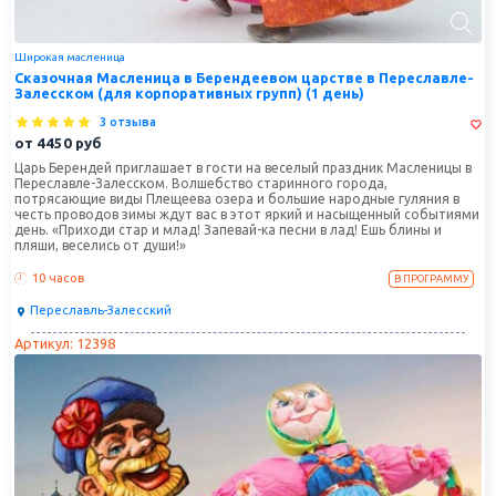
Широкая масленица
Сказочная Масленица в Берендеевом царстве в Переславле-
Залесском (для корпоративных групп) (1 день)
3 отзыва
от
4450
руб
Царь Берендей приглашает в гости на веселый праздник Масленицы в
Переславле-Залесском. Волшебство старинного города,
потрясающие виды Плещеева озера и большие народные гуляния в
честь проводов зимы ждут вас в этот яркий и насыщенный событиями
день. «Приходи стар и млад! Запевай-ка песни в лад! Ешь блины и
пляши, веселись от души!»
10 часов
В ПРОГРАММУ
Переславль-Залесский
Артикул: 12398