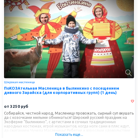
Широкая масленица
ПоКОЗАтельная Масленица в Былинкино с посещением
дивного Зарайска (для корпоративных групп) (1 день)
от
3250
руб
Собирайся, честной народ, Масленицу провожать, сырный суп вкушать
да с козочками милыми обниматься! Широкий русский праздник на
Экоферме "Былинкино", с артистами в сочных традиционных
народных костюмах, игрой музыкантов, когда ноги сами в пляс идут,
да сжиганием Чучела Масленицы! Ребятне и взрослым удовольствие
Показать еще...
приготовлено – проверить сноровку в спортивных активностях,