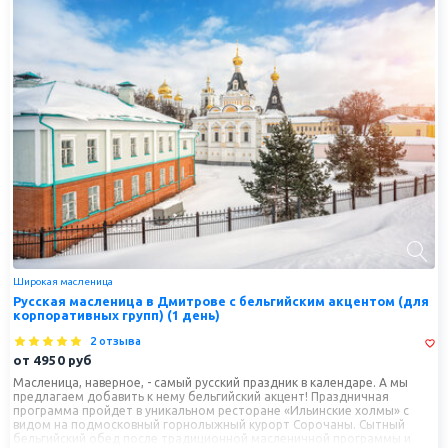
Широкая масленица
Русская масленица в Дмитрове с бельгийским акцентом (для
корпоративных групп) (1 день)
2 отзыва
от
4950
руб
Масленица, наверное, - самый русский праздник в календаре. А мы
предлагаем добавить к нему бельгийский акцент! Праздничная
программа пройдет в уникальном ресторане «Ильинские холмы» с
видом на подмосковный горнолыжный курорт Сорочаны. Сытный
бельгийский обед после традиционной масленичной программы и