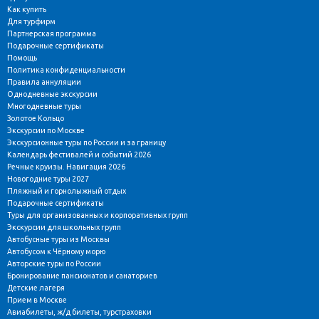
Как купить
Для турфирм
Партнерская программа
Подарочные сертификаты
Помощь
Политика конфиденциальности
Правила аннуляции
Однодневные экскурсии
Многодневные туры
Золотое Кольцо
Экскурсии по Москве
Экскурсионные туры по России и за границу
Календарь фестивалей и событий 2026
Речные круизы. Навигация 2026
Новогодние туры 2027
Пляжный и горнолыжный отдых
Подарочные сертификаты
Туры для организованных и корпоративных групп
Экскурсии для школьных групп
Автобусные туры из Москвы
Автобусом к Чёрному морю
Авторские туры по России
Бронирование пансионатов и санаториев
Детские лагеря
Прием в Москве
Авиабилеты, ж/д билеты, турстраховки