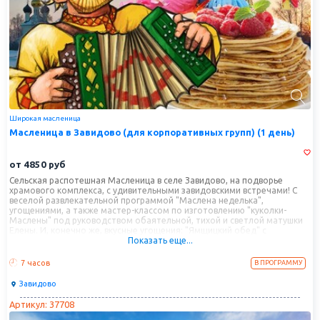
Широкая масленица
Масленица в Завидово (для корпоративных групп) (1 день)
от
4850
руб
Сельская распотешная Масленица в селе Завидово, на подворье
храмового комплекса, с удивительными завидовскими встречами! С
веселой развлекательной программой "Маслена неделька",
угощениями, а также мастер-классом по изготовлению "куколки-
Маслены" под руководством обаятельной, тихой и светлой матушки
Елены. И, конечно же, вкусные угощения: "Ямщицкий обед" с
Показать еще...
рюмочкой монастырского кагора и чаепитие с масляными
солнышками-оладушками!
7 часов
В ПРОГРАММУ
Завидово
Артикул: 37708