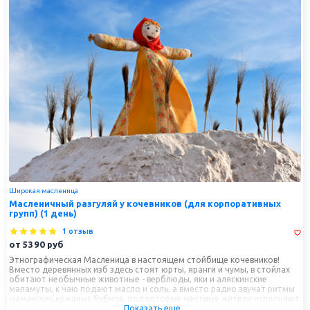
Широкая масленица
Масленичный разгуляй у кочевников (для корпоративных
групп) (1 день)
1 отзыв
от
5390
руб
Этнографическая Масленица в настоящем стойбище кочевников!
Вместо деревянных изб здесь стоят юрты, яранги и чумы, в стойлах
обитают необычные животные - верблюды, яки и аляскинские
маламуты, к чаю подают масло и соль, а вместо радио звучат ритмы
шаманских кожаных бубнов, под которые местные жители исполняют
Показать еще...
древние завораживающие танцы! Вас ждут угощение в этностиле,