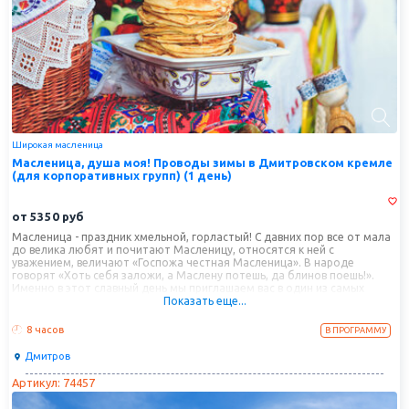
Широкая масленица
Масленица, душа моя! Проводы зимы в Дмитровском кремле
(для корпоративных групп) (1 день)
от
5350
руб
Масленица - праздник хмельной, горластый! С давних пор все от мала
до велика любят и почитают Масленицу, относятся к ней с
уважением, величают «Госпожа честная Масленица». В народе
говорят «Хоть себя заложи, а Маслену потешь, да блинов поешь!».
Именно в этот славный день мы приглашаем вас в один из самых
Показать еще...
замечательных городов Подмосковья - Дмитров. Вас ждут задорные,
яркие масленичные гуляния с хороводами и играми, а также
посиделки с чаем и блинами!
8 часов
В ПРОГРАММУ
С увлекательной экскурсией по древнему Дмитрову и Дмитровскому
Дмитров
кремлю.
Артикул: 74457