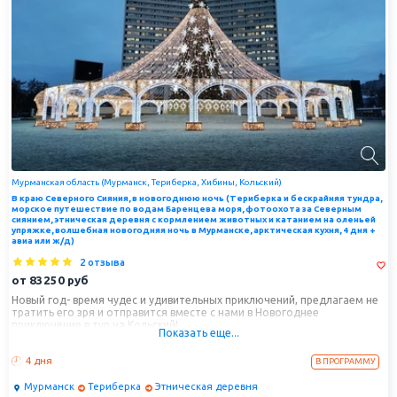
Мурманская область (Мурманск, Териберка, Хибины, Кольский)
В краю Северного Сияния, в новогоднюю ночь (Териберка и бескрайняя тундра,
морское путешествие по водам Баренцева моря, фотоохота за Северным
сиянием, этническая деревня с кормлением животных и катанием на оленьей
упряжке, волшебная новогодняя ночь в Мурманске, арктическая кухня, 4 дня +
авиа или ж/д)
2 отзыва
от
83250
руб
Новый год- время чудес и удивительных приключений, предлагаем не
тратить его зря и отправится вместе с нами в Новогоднее
приключение в тур на Кольский!
Показать еще...
Волшебное новогоднее путешествие по Мурманску и его
окрестностям! Этот тур подарит вам уникальную возможность
4 дня
В ПРОГРАММУ
окунуться в атмосферу зимней сказки, познакомиться с суровой и
прекрасной природой Заполярья, узнать историю и культуру этого
Мурманск
Териберка
Этническая деревня
удивительного края, а также увидеть одно из самых завораживающих