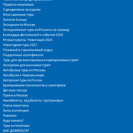
Правила аннуляции
Однодневные экскурсии
Многодневные туры
Золотое Кольцо
Экскурсии по Москве
Экскурсионные туры по России и за границу
Календарь фестивалей и событий 2026
Речные круизы. Навигация 2026
Новогодние туры 2027
Пляжный и горнолыжный отдых
Подарочные сертификаты
Туры для организованных и корпоративных групп
Экскурсии для школьных групп
Автобусные туры из Москвы
Автобусом к Чёрному морю
Авторские туры по России
Бронирование пансионатов и санаториев
Детские лагеря
Прием в Москве
Авиабилеты, ж/д билеты, турстраховки
Поиск попутчика
Хиты коллекции
Новинки
Куда поехать?
Туры по тематике
КАК ДОБРАТЬСЯ?