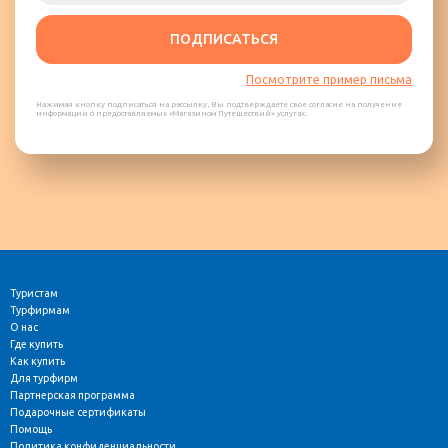
ПОДПИСАТЬСЯ
Посмотрите пример письма
Нажимая кнопку подписаться на рассылку, Вы подтверждаете свое согласие на получение
информации о предоставляемых «Магазином Путешествий» услугах.
Туристам
Турфирмам
О нас
Где купить
Как купить
Для турфирм
Партнерская программа
Подарочные сертификаты
Помощь
Политика конфиденциальности