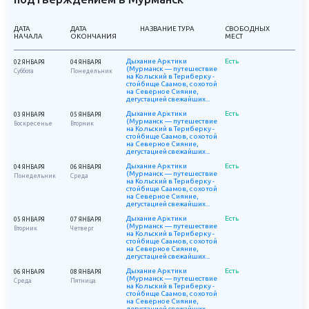
ДАТА
ДАТА
НАЗВАНИЕ ТУРА
СВОБОДНЫХ
НАЧАЛА
ОКОНЧАНИЯ
МЕСТ
Дыхание Арктики
Есть
02 ЯНВАРЯ
04 ЯНВАРЯ
(Мурманск — путешествие
Суббота
Понедельник
на Кольский в Териберку -
стойбище Саамов, с охотой
на Северное Сияние,
дегустацией свежайших...
Дыхание Арктики
Есть
03 ЯНВАРЯ
05 ЯНВАРЯ
(Мурманск — путешествие
Воскресенье
Вторник
на Кольский в Териберку -
стойбище Саамов, с охотой
на Северное Сияние,
дегустацией свежайших...
Дыхание Арктики
Есть
04 ЯНВАРЯ
06 ЯНВАРЯ
(Мурманск — путешествие
Понедельник
Среда
на Кольский в Териберку -
стойбище Саамов, с охотой
на Северное Сияние,
дегустацией свежайших...
Дыхание Арктики
Есть
05 ЯНВАРЯ
07 ЯНВАРЯ
(Мурманск — путешествие
Вторник
Четверг
на Кольский в Териберку -
стойбище Саамов, с охотой
на Северное Сияние,
дегустацией свежайших...
Дыхание Арктики
Есть
06 ЯНВАРЯ
08 ЯНВАРЯ
(Мурманск — путешествие
Среда
Пятница
на Кольский в Териберку -
стойбище Саамов, с охотой
на Северное Сияние,
дегустацией свежайших...